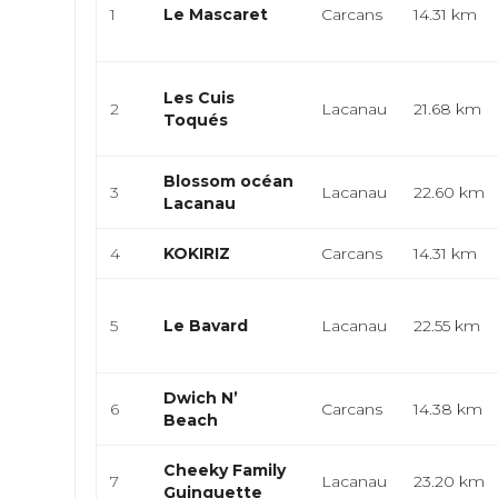
1
Le Mascaret
Carcans
14.31 km
Les Cuis
2
Lacanau
21.68 km
Toqués
Blossom océan
3
Lacanau
22.60 km
Lacanau
4
KOKIRIZ
Carcans
14.31 km
5
Le Bavard
Lacanau
22.55 km
Dwich N’
6
Carcans
14.38 km
Beach
Cheeky Family
7
Lacanau
23.20 km
Guinguette