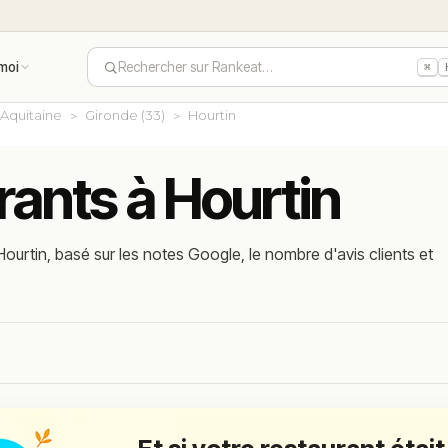
moi
Rechercher sur Rankeat…
⌘
Aquitaine
Gironde (33)
Hourtin
rants à Hourtin
ourtin, basé sur les notes Google, le nombre d'avis clients et