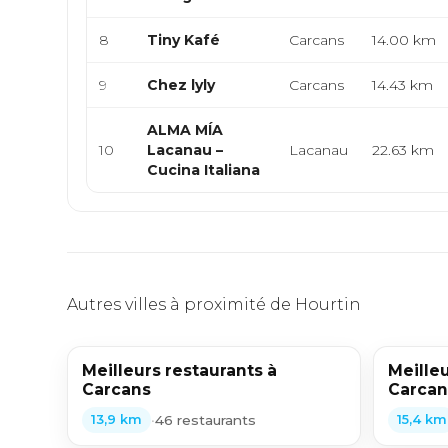
8
Tiny Kafé
Carcans
14.00 km
9
Chez lyly
Carcans
14.43 km
ALMA MÍA
10
Lacanau –
Lacanau
22.63 km
Cucina Italiana
Autres villes à proximité de Hourtin
Meilleurs restaurants à
Meilleu
Carcans
Carcan
•
46 restaurants
13,9 km
15,4 km