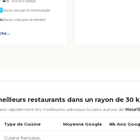
4
/5
☆
· 554 avis Google
Aucun avis par la communauté
T
de
Aucun vote pour le moment
iche
→
eilleurs restaurants dans un rayon de 30
rer rapidement les meilleures adresses locales autour de
Hourt
Type de Cuisine
Moyenne Google
Nb Avis Goog
Cuisine française,