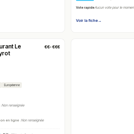
Vote rapide
Aucun vote pour le momen
Voir la fiche
→
é
(12:00 – 14:30)
urant Le
€€-€€€
yrot
n
Européenne
 :
Non renseignée
on en ligne :
Non renseignée