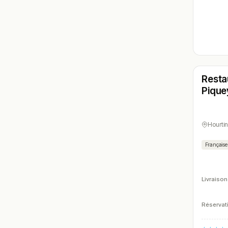
Ferm
Resta
N° 6
Pique
Hourti
Française
Livraison
Réservati