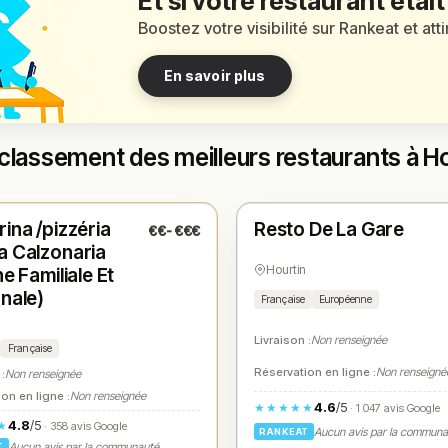
Et si votre restaurant était
Boostez votre visibilité sur Rankeat et att
En savoir plus
classement des meilleurs restaurants à H
é
Fermé
(12:00 – 13:30, 19:00 – 21:00)
(12:00 – 14:00, 19:00 – 22:00)
ina /pizzéria
Resto De La Gare
€€-€€€
1
N° 2
★
a Calzonaria
Hourtin
ne Familiale Et
anale)
Française
Européenne
n
Livraison :
Non renseignée
Française
Réservation en ligne :
Non renseigné
 :
Non renseignée
on en ligne :
Non renseignée
4.6
/5
★★★★★
· 1 047 avis Google
4.8
/5
★
· 358 avis Google
Aucun avis par la commun
RANKEAT
Aucun avis par la communauté
T