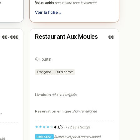
Vote rapide
t
Aucun vote pour le moment
Voir la fiche
→
Fermé
(12:00 – 14:00, 18:30 – 22:00)
Restaurant Aux Moules
€€-€€€
€€
N° 5
Hourtin
Française
Fruits de mer
Livraison :
Non renseignée
Réservation en ligne :
Non renseignée
e
4.1
/5
★★★★☆
· 722 avis Google
Aucun avis par la communauté
RANKEAT
auté