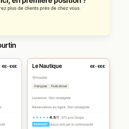
 ici, en première position ?
irez plus de clients près de chez vous.
ourtin
Fermé
(12:30 – 14:15, 19:30 – 22:00)
Le Nautique
€€-€€€
€€-€€€
N° 3
★
Hourtin
Française
Fruits de mer
Livraison :
Non renseignée
e
Réservation en ligne :
Non renseignée
4.5
/5
★★★★★
· 870 avis Google
auté
Aucun avis par la communauté
RANKEAT