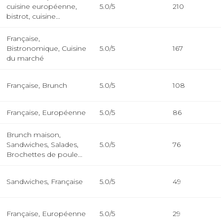
cuisine européenne,
5.0/5
210
bistrot, cuisine...
Française,
Bistronomique, Cuisine
5.0/5
167
du marché
Française, Brunch
5.0/5
108
Française, Européenne
5.0/5
86
Brunch maison,
Sandwiches, Salades,
5.0/5
76
Brochettes de poule...
Sandwiches, Française
5.0/5
49
Française, Européenne
5.0/5
29