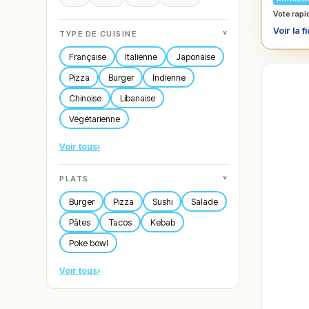
Vote rapi
Voir la f
˅
TYPE DE CUISINE
Française
Italienne
Japonaise
Pizza
Burger
Indienne
Chinoise
Libanaise
Végétarienne
Voir tous
›
˅
PLATS
Burger
Pizza
Sushi
Salade
Pâtes
Tacos
Kebab
Poke bowl
Voir tous
›