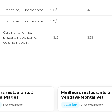
Française, Européenne
5.0/5
4
Française, Européenne
5.0/5
1
Cuisine italienne,
pizzeria napolitaine,
4.9/5
929
cuisine napoli...
rs restaurants à
Meilleurs restaurants à
s_Plages
Vendays-Montalivet
•
1 restaurant
•
2 restaurants
22,8 km