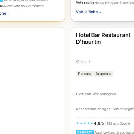
Vote rapide
Aucun vote pour le momen
de
Aucun vote pour le moment
Voir la fiche
→
iche
→
Fermé
(07:00 – 21:00)
Hotel Bar Restaurant
N° 4
D’hourtin
Hourtin
Française
Européenne
Livraison :
Non renseignée
Réservation en ligne :
Non renseigné
4.5
/5
★★★★★
· 352 avis Google
Aucun avis par la commun
RANKEAT