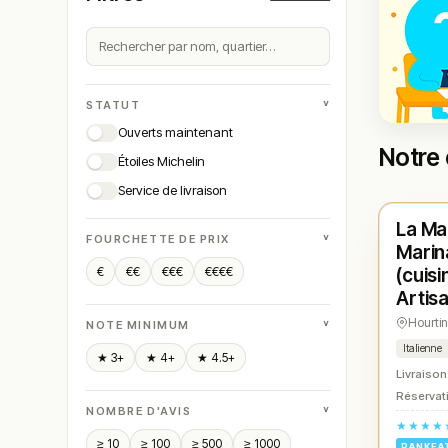
˅
STATUT
Ouverts maintenant
Notre 
Étoiles Michelin
Ferm
Service de livraison
La Mar
N° 
★
˅
FOURCHETTE DE PRIX
Marin
€
€€
€€€
€€€€
(cuisi
Artis
Hourti
˅
NOTE MINIMUM
Italienne
★ 3+
★ 4+
★ 4.5+
Livraison
Réservati
˅
NOMBRE D'AVIS
★★★★
≥ 10
≥ 100
≥ 500
≥ 1000
RANKEA