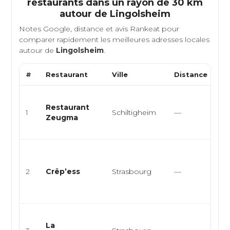
restaurants dans un rayon de 30 km
autour de
Lingolsheim
Notes Google, distance et avis Rankeat pour
comparer rapidement les meilleures adresses locales
autour de
Lingolsheim
.
#
Restaurant
Ville
Distance
Ty
Cu
Restaurant
re
1
Schiltigheim
—
Zeugma
gri
ana
Cr
br
2
Crêp’ess
Strasbourg
—
cu
al
res
Cui
La
cui