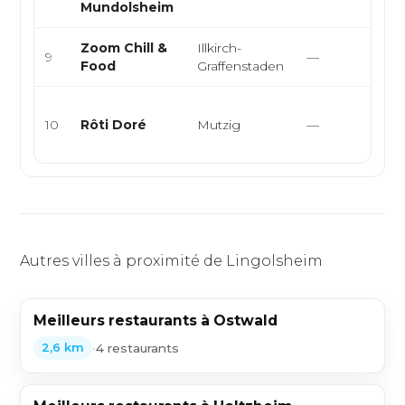
Mundolsheim
Zoom Chill &
Illkirch-
In
9
—
Food
Graffenstaden
Eu
Rô
10
Rôti Doré
Mutzig
—
fra
al
Autres villes à proximité de Lingolsheim
Meilleurs restaurants à Ostwald
•
4 restaurants
2,6 km