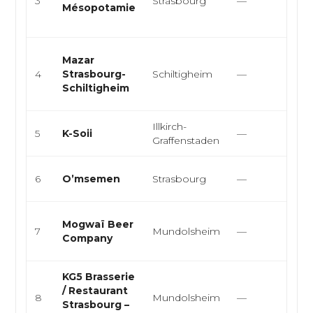
3
Strasbourg
—
Mésopotamie
cu
ori
Cu
Mazar
cui
4
Strasbourg-
Schiltigheim
—
cu
Schiltigheim
m
Illkirch-
5
K-Soii
—
Tha
Graffenstaden
Ma
6
O’msemen
Strasbourg
—
Sna
Br
Mogwaï Beer
7
Mundolsheim
—
Fr
Company
Eu
KG5 Brasserie
Fr
/ Restaurant
8
Mundolsheim
—
Eu
Strasbourg –
Mo