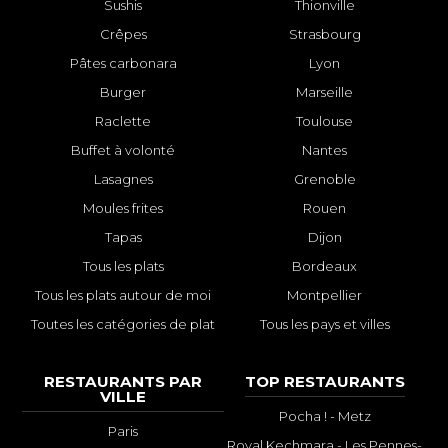
Sushis
Thionville
Crêpes
Strasbourg
Pâtes carbonara
Lyon
Burger
Marseille
Raclette
Toulouse
Buffet à volonté
Nantes
Lasagnes
Grenoble
Moules frites
Rouen
Tapas
Dijon
Tous les plats
Bordeaux
Tous les plats autour de moi
Montpellier
Toutes les catégories de plat
Tous les pays et villes
RESTAURANTS PAR
TOP RESTAURANTS
VILLE
Pocha ! - Metz
Paris
Royal Kechmara - Les Pennes-