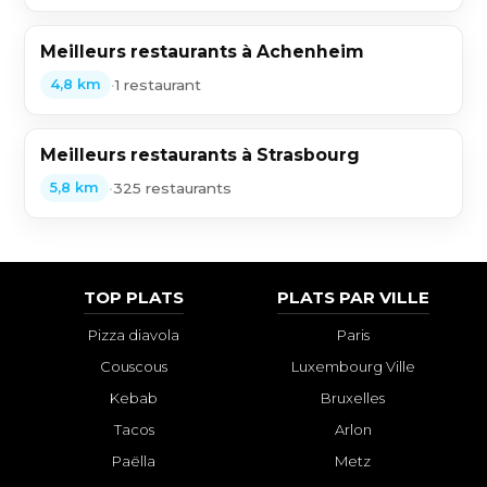
Meilleurs restaurants à Achenheim
•
1 restaurant
4,8 km
Meilleurs restaurants à Strasbourg
•
325 restaurants
5,8 km
TOP PLATS
PLATS PAR VILLE
Pizza diavola
Paris
Couscous
Luxembourg Ville
Kebab
Bruxelles
Tacos
Arlon
Paëlla
Metz