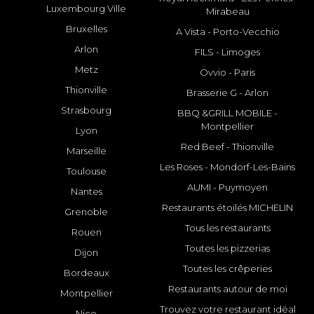
Luxembourg Ville
Mirabeau
Bruxelles
A Vista - Porto-Vecchio
Arlon
FILS - Limoges
Metz
Ovvio - Paris
Thionville
Brasserie G - Arlon
Strasbourg
BBQ &GRILL MOBILE -
Montpellier
Lyon
Red Beef - Thionville
Marseille
Les Roses - Mondorf-Les-Bains
Toulouse
AUMI - Puymoyen
Nantes
Restaurants étoilés MICHELIN
Grenoble
Tous les restaurants
Rouen
Toutes les pizzerias
Dijon
Toutes les crêperies
Bordeaux
Restaurants autour de moi
Montpellier
Trouvez votre restaurant idéal
Nice