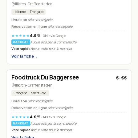
Illkirch-Graffenstaden
Italienne
Française
Livraison :
Non renseignée
Réservation en ligne :
Non renseignée
4.9
/5
★★★★★
· 314 avis Google
Aucun avis par la communauté
RANKEAT
Vote rapide
Aucun vote pour le moment
Voir la fiche
→
Ouvert
(11:00 – 19:00)
Foodtruck Du Baggersee
€-€€
N° 6
Illkirch-Graffenstaden
Française
Street Food
Livraison :
Non renseignée
Réservation en ligne :
Non renseignée
4.9
/5
★★★★★
· 143 avis Google
Aucun avis par la communauté
RANKEAT
Vote rapide
Aucun vote pour le moment
Voir la fiche
→