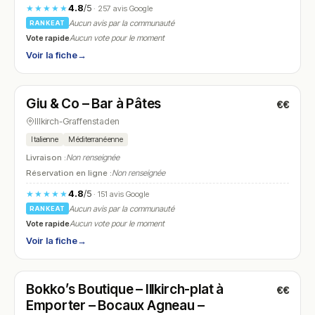
4.8
/5
★★★★★
· 257 avis Google
Aucun avis par la communauté
RANKEAT
Vote rapide
Aucun vote pour le moment
Voir la fiche
→
Ouvert
(11:00 – 22:00)
Giu & Co – Bar à Pâtes
€€
N° 9
Illkirch-Graffenstaden
Italienne
Méditerranéenne
Livraison :
Non renseignée
Réservation en ligne :
Non renseignée
4.8
/5
★★★★★
· 151 avis Google
Aucun avis par la communauté
RANKEAT
Vote rapide
Aucun vote pour le moment
Voir la fiche
→
Fermé
Bokko’s Boutique – Illkirch-plat à
€€
N° 10
Emporter – Bocaux Agneau –