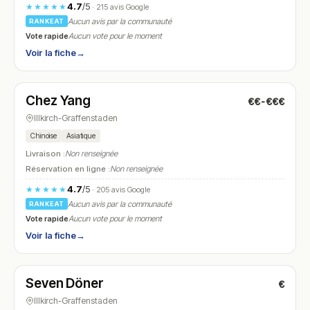
4.7
/5
★★★★★
· 215 avis Google
Aucun avis par la communauté
RANKEAT
Vote rapide
Aucun vote pour le moment
Voir la fiche
→
Fermé
(11:50 – 14:00, 18:50 – 22:30)
Chez Yang
€€-€€€
N° 14
Illkirch-Graffenstaden
Chinoise
Asiatique
Livraison :
Non renseignée
Réservation en ligne :
Non renseignée
4.7
/5
★★★★★
· 205 avis Google
Aucun avis par la communauté
RANKEAT
Vote rapide
Aucun vote pour le moment
Voir la fiche
→
Ouvert
(11:00 – 21:00)
Seven Döner
€
N° 15
Illkirch-Graffenstaden