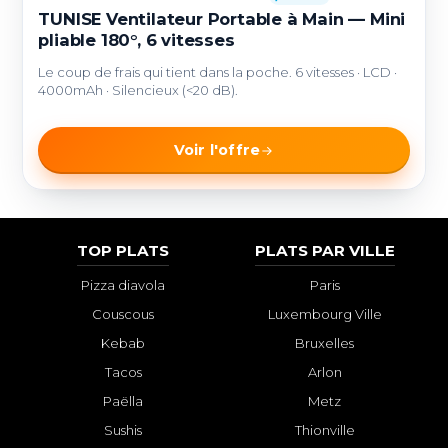
TUNISE Ventilateur Portable à Main — Mini
pliable 180°, 6 vitesses
Le coup de frais qui tient dans la poche. 6 vitesses · LCD ·
4000mAh · Silencieux (<20 dB).
Voir l'offre
TOP PLATS
PLATS PAR VILLE
Pizza diavola
Paris
Couscous
Luxembourg Ville
Kebab
Bruxelles
Tacos
Arlon
Paëlla
Metz
Sushis
Thionville