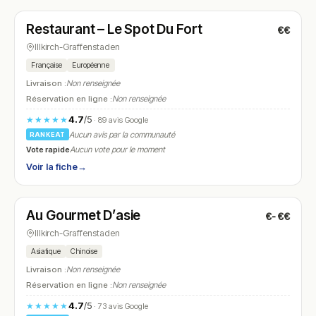
Restaurant – Le Spot Du Fort
€€
N° 17
Illkirch-Graffenstaden
Française
Européenne
Livraison :
Non renseignée
Réservation en ligne :
Non renseignée
4.7
/5
★★★★★
· 89 avis Google
Aucun avis par la communauté
RANKEAT
Vote rapide
Aucun vote pour le moment
Voir la fiche
→
Fermé
(10:00 – 13:30, 16:30 – 20:00)
Au Gourmet D’asie
€-€€
N° 18
Illkirch-Graffenstaden
Asiatique
Chinoise
Livraison :
Non renseignée
Réservation en ligne :
Non renseignée
4.7
/5
★★★★★
· 73 avis Google