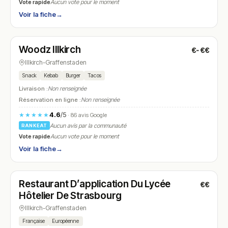
Vote rapide
Aucun vote pour le moment
Voir la fiche
→
Fermé
(11:00 – 14:00, 18:00 – 21:00)
Woodz Illkirch
€-€€
N° 24
Illkirch-Graffenstaden
Snack
Kebab
Burger
Tacos
Livraison :
Non renseignée
Réservation en ligne :
Non renseignée
4.6
/5
★★★★★
· 86 avis Google
Aucun avis par la communauté
RANKEAT
Vote rapide
Aucun vote pour le moment
Voir la fiche
→
Fermé
(12:00 – 15:00)
Restaurant D’application Du Lycée
€€
N° 25
Hôtelier De Strasbourg
Illkirch-Graffenstaden
Française
Européenne