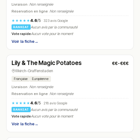
Livraison :
Non renseignée
Réservation en ligne :
Non renseignée
4.6
/5
★★★★★
· 323 avis Google
Aucun avis par la communauté
RANKEAT
Vote rapide
Aucun vote pour le moment
Voir la fiche
→
Fermé
(11:30 – 14:00, 18:15 – 21:00)
Lily & The Magic Potatoes
€€-€€€
N° 21
Illkirch-Graffenstaden
Française
Européenne
Livraison :
Non renseignée
Réservation en ligne :
Non renseignée
4.6
/5
★★★★★
· 218 avis Google
Aucun avis par la communauté
RANKEAT
Vote rapide
Aucun vote pour le moment
Voir la fiche
→
Fermé
(11:45 – 14:00)