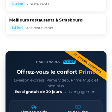
•
2 restaurants
6,0 km
Meilleurs restaurants à Strasbourg
•
325 restaurants
6,5 km
30 JOURS OFFERTS
prime
PARTENARIAT
Offrez-vous le confort
Prime
Livraison express, Prime Video, Prime Music et
bien plus.
Essai gratuit de 30 jours
, sans engagement.
Livraison rapide
Prime Video