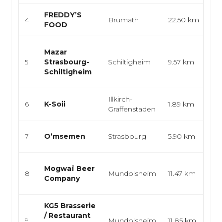
FREDDY’S
Sn
4
Brumath
22.50 km
FOOD
Bu
Cu
Mazar
cui
5
Strasbourg-
Schiltigheim
9.57 km
cu
Schiltigheim
m
Illkirch-
6
K-Soii
1.89 km
Tha
Graffenstaden
Ma
7
O’msemen
Strasbourg
5.90 km
Sna
Br
Mogwaï Beer
8
Mundolsheim
11.47 km
Fr
Company
Eu
KG5 Brasserie
Fr
/ Restaurant
9
Mundolsheim
11.85 km
Eu