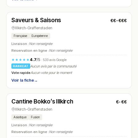
Fermé
(12:00 – 13:30, 19:00 – 22:00)
Saveurs & Saisons
€€-€€€
N° 12
Illkirch-Graffenstaden
Française
Européenne
Livraison :
Non renseignée
Réservation en ligne :
Non renseignée
4.7
/5
★★★★★
· 533 avis Google
Aucun avis par la communauté
RANKEAT
Vote rapide
Aucun vote pour le moment
Voir la fiche
→
Fermé
Cantine Bokko’s Illkirch
€-€€
N° 13
Illkirch-Graffenstaden
Asiatique
Fusion
Livraison :
Non renseignée
Réservation en ligne :
Non renseignée