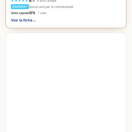
5
/5
★★★★★
· 8 avis Google
Aucun avis par la communauté
RANKEAT
0%
Vote rapide
· 1 vote
Voir la fiche
→