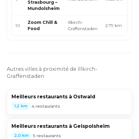
Strasbourg –
Mo
Mundolsheim
Zoom Chill &
Illkirch-
In
10
2.79 km
Food
Graffenstaden
Eu
Autres villes à proximité de Illkirch-
Graffenstaden
Meilleurs restaurants à Ostwald
•
4 restaurants
1,2 km
Meilleurs restaurants à Geispolsheim
•
5 restaurants
2,0 km