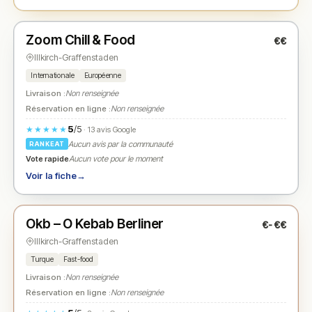
Ouvert
(11:00 – 01:30)
Zoom Chill & Food
€€
N° 2
★
Illkirch-Graffenstaden
Internationale
Européenne
Livraison :
Non renseignée
Réservation en ligne :
Non renseignée
5
/5
★★★★★
· 13 avis Google
Aucun avis par la communauté
RANKEAT
Vote rapide
Aucun vote pour le moment
Voir la fiche
→
Ouvert
(11:00 – 23:00)
Okb – O Kebab Berliner
€-€€
N° 3
★
Illkirch-Graffenstaden
Turque
Fast-food
Livraison :
Non renseignée
Réservation en ligne :
Non renseignée