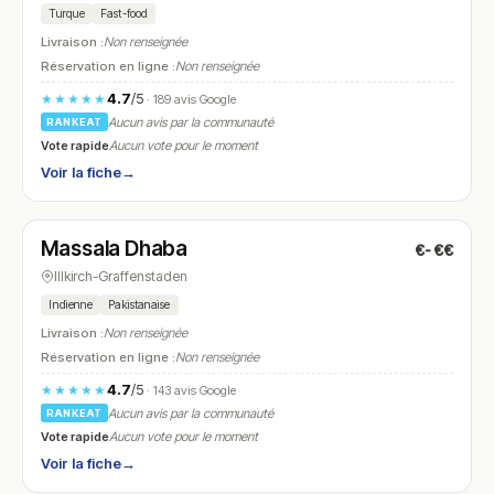
Turque
Fast-food
Livraison :
Non renseignée
Réservation en ligne :
Non renseignée
4.7
/5
★★★★★
· 189 avis Google
Aucun avis par la communauté
RANKEAT
Vote rapide
Aucun vote pour le moment
Voir la fiche
→
Fermé
(11:30 – 14:30, 18:30 – 22:30)
Massala Dhaba
€-€€
N° 16
Illkirch-Graffenstaden
Indienne
Pakistanaise
Livraison :
Non renseignée
Réservation en ligne :
Non renseignée
4.7
/5
★★★★★
· 143 avis Google
Aucun avis par la communauté
RANKEAT
Vote rapide
Aucun vote pour le moment
Voir la fiche
→
Ouvert
(10:00 – 18:00)