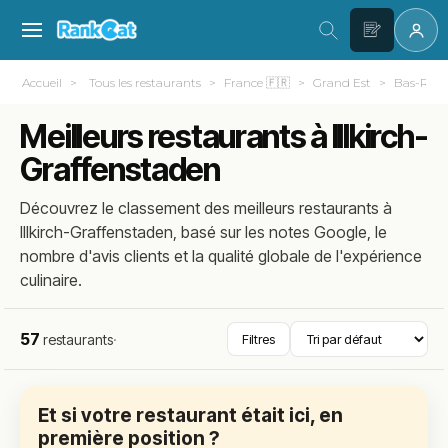
Accueil
Tous les restaurants
France 🇫🇷
Grand Est
Bas-Rhin
Meilleurs restaurants à Illkirch-
Graffenstaden
Découvrez le classement des meilleurs restaurants à
Illkirch-Graffenstaden, basé sur les notes Google, le
nombre d'avis clients et la qualité globale de l'expérience
culinaire.
57
restaurants
·
Filtres
Et si votre restaurant était ici, en
première position ?