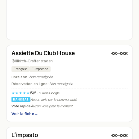
Fermé
(09:00 – 14:30)
Assiette Du Club House
€€-€€€
N° 4
Illkirch-Graffenstaden
Française
Européenne
Livraison :
Non renseignée
Réservation en ligne :
Non renseignée
5
/5
★★★★★
· 2 avis Google
Aucun avis par la communauté
RANKEAT
Vote rapide
Aucun vote pour le moment
Voir la fiche
→
Fermé
(11:30 – 13:30, 18:30 – 21:30)
L’impasto
€€-€€€
N° 5