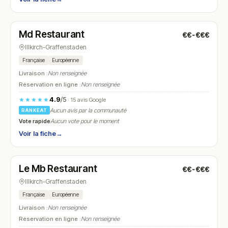
Fermé
(18:00 – 00:00)
Md Restaurant
€€-€€€
N° 7
Illkirch-Graffenstaden
Française
Européenne
Livraison :
Non renseignée
Réservation en ligne :
Non renseignée
4.9
/5
★★★★★
· 15 avis Google
Aucun avis par la communauté
RANKEAT
Vote rapide
Aucun vote pour le moment
Voir la fiche
→
Fermé
(11:45 – 14:30, 18:45 – 23:00)
Le Mb Restaurant
€€-€€€
N° 8
Illkirch-Graffenstaden
Française
Européenne
Livraison :
Non renseignée
Réservation en ligne :
Non renseignée