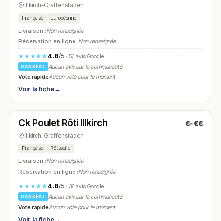
Illkirch-Graffenstaden
Française
Européenne
Livraison :
Non renseignée
Réservation en ligne :
Non renseignée
4.8
/5
★★★★★
· 53 avis Google
Aucun avis par la communauté
RANKEAT
Vote rapide
Aucun vote pour le moment
Voir la fiche
→
Ouvert
(10:00 – 19:00)
Ck Poulet Rôti Illkirch
€-€€
N° 11
Illkirch-Graffenstaden
Française
Rôtisserie
Livraison :
Non renseignée
Réservation en ligne :
Non renseignée
4.8
/5
★★★★★
· 36 avis Google
Aucun avis par la communauté
RANKEAT
Vote rapide
Aucun vote pour le moment
Voir la fiche
→