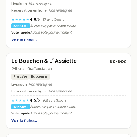
Livraison :
Non renseignée
Réservation en ligne :
Non renseignée
4.6
/5
★★★★★
· 57 avis Google
Aucun avis par la communauté
RANKEAT
Vote rapide
Aucun vote pour le moment
Voir la fiche
→
Fermé
(12:00 – 14:00, 19:00 – 22:00)
Le Bouchon & L’ Assiette
€€-€€€
N° 26
Illkirch-Graffenstaden
Française
Européenne
Livraison :
Non renseignée
Réservation en ligne :
Non renseignée
4.5
/5
★★★★★
· 968 avis Google
Aucun avis par la communauté
RANKEAT
Vote rapide
Aucun vote pour le moment
Voir la fiche
→
Fermé
(11:45 – 14:30, 18:45 – 21:30)