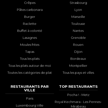
Crêpes
Strasbourg
Pâtes carbonara
Lyon
Burger
Marseille
Raclette
Toulouse
Buffet à volonté
Nantes
Lasagnes
Grenoble
Moules frites
Rouen
Tapas
Dijon
Tous les plats
Bordeaux
Tous les plats autour de moi
Montpellier
Toutes les catégories de plat
Tous les pays et villes
RESTAURANTS PAR
TOP RESTAURANTS
VILLE
Pocha ! - Metz
Paris
Royal Kechmara - Les Pennes-
Luxembourg Ville
Mirabeau