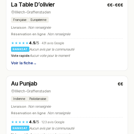
La Table D’olivier
€€-€€€
N° 27
Illkirch-Graffenstaden
Française
Européenne
Livraison :
Non renseignée
Réservation en ligne :
Non renseignée
4.5
/5
★★★★★
· 431 avis Google
Aucun avis par la communauté
RANKEAT
Vote rapide
Aucun vote pour le moment
Voir la fiche
→
Fermé
(12:00 – 14:00, 18:30 – 22:30)
Au Punjab
€€
N° 28
Illkirch-Graffenstaden
Indienne
Pakistanaise
Livraison :
Non renseignée
Réservation en ligne :
Non renseignée
4.5
/5
★★★★★
· 123 avis Google
Aucun avis par la communauté
RANKEAT