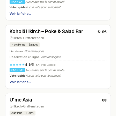
Aucun avis par la communauté
RANKEAT
Vote rapide
Aucun vote pour le moment
Voir la fiche
→
Ouvert
(11:30 – 22:00)
Koholã Illkirch – Poke & Salad Bar
€-€€
N° 19
Illkirch-Graffenstaden
Hawaïenne
Salades
Livraison :
Non renseignée
Réservation en ligne :
Non renseignée
4.6
/5
★★★★★
· 571 avis Google
Aucun avis par la communauté
RANKEAT
Vote rapide
Aucun vote pour le moment
Voir la fiche
→
Ouvert
(09:30 – 20:30)
U’me Asia
€€
N° 20
Illkirch-Graffenstaden
Asiatique
Fusion