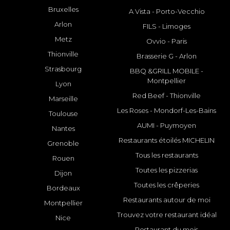
Bruxelles
A Vista - Porto-Vecchio
Arlon
FILS - Limoges
Metz
Ovvio - Paris
Thionville
Brasserie G - Arlon
Strasbourg
BBQ &GRILL MOBILE -
Montpellier
Lyon
Red Beef - Thionville
Marseille
Les Roses - Mondorf-Les-Bains
Toulouse
AUMI - Puymoyen
Nantes
Restaurants étoilés MICHELIN
Grenoble
Tous les restaurants
Rouen
Toutes les pizzerias
Dijon
Toutes les crêperies
Bordeaux
Restaurants autour de moi
Montpellier
Trouvez votre restaurant idéal
Nice
Restaurant du mois