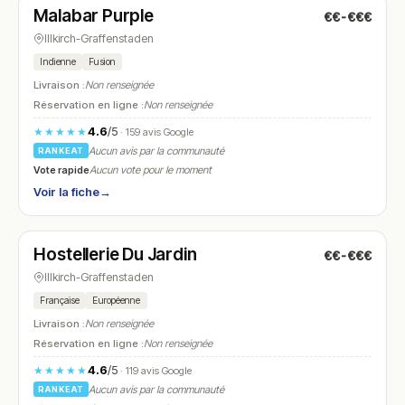
Malabar Purple
€€-€€€
N° 22
Illkirch-Graffenstaden
Indienne
Fusion
Livraison :
Non renseignée
Réservation en ligne :
Non renseignée
4.6
/5
★★★★★
· 159 avis Google
Aucun avis par la communauté
RANKEAT
Vote rapide
Aucun vote pour le moment
Voir la fiche
→
Ouvert
(07:00 – 21:00)
Hostellerie Du Jardin
€€-€€€
N° 23
Illkirch-Graffenstaden
Française
Européenne
Livraison :
Non renseignée
Réservation en ligne :
Non renseignée
4.6
/5
★★★★★
· 119 avis Google
Aucun avis par la communauté
RANKEAT