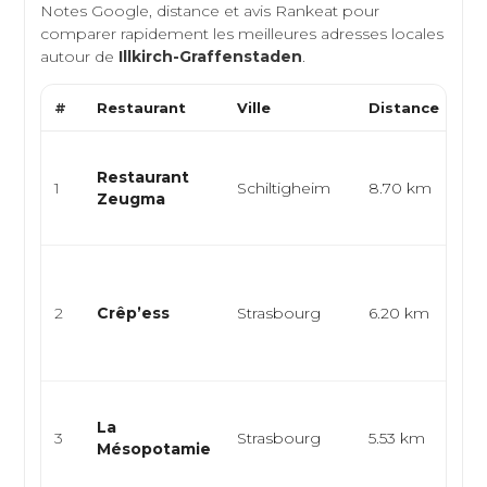
Notes Google, distance et avis Rankeat pour
comparer rapidement les meilleures adresses locales
autour de
Illkirch-Graffenstaden
.
#
Restaurant
Ville
Distance
Ty
Cu
Restaurant
re
1
Schiltigheim
8.70 km
Zeugma
gri
ana
Cr
br
2
Crêp’ess
Strasbourg
6.20 km
cu
al
res
Cui
La
cui
3
Strasbourg
5.53 km
Mésopotamie
cu
ori