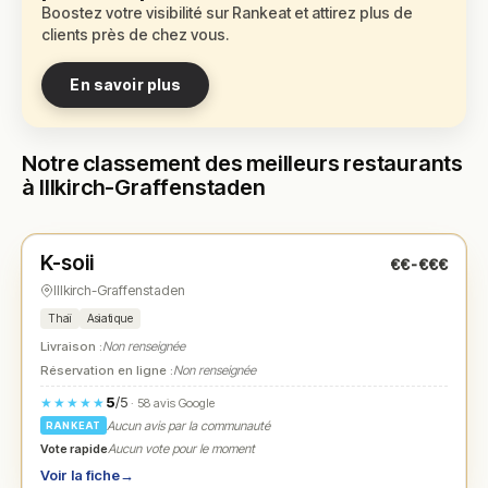
Boostez votre visibilité sur Rankeat et attirez plus de
clients près de chez vous.
En savoir plus
Notre classement des meilleurs restaurants
à Illkirch-Graffenstaden
Fermé
(11:30 – 14:30, 18:30 – 22:30)
K-soii
€€-€€€
N° 1
★
Illkirch-Graffenstaden
Thaï
Asiatique
Livraison :
Non renseignée
Réservation en ligne :
Non renseignée
5
/5
★★★★★
· 58 avis Google
Aucun avis par la communauté
RANKEAT
Vote rapide
Aucun vote pour le moment
Voir la fiche
→