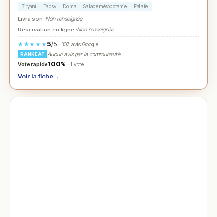
Biryani
Tapsy
Dolma
Salade mésopotamie
Falafel
Livraison :
Non renseignée
Réservation en ligne :
Non renseignée
5
/5
★★★★★
· 307 avis Google
Aucun avis par la communauté
RANKEAT
100%
Vote rapide
· 1 vote
Voir la fiche
→