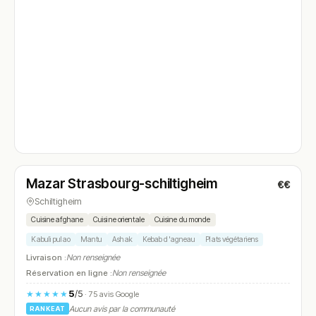
Fermé
Mazar Strasbourg-schiltigheim
€€
N° 4
Schiltigheim
Cuisine afghane
Cuisine orientale
Cuisine du monde
Kabuli pulao
Mantu
Ashak
Kebab d'agneau
Plats végétariens
Livraison :
Non renseignée
Réservation en ligne :
Non renseignée
5
/5
★★★★★
· 75 avis Google
Aucun avis par la communauté
RANKEAT