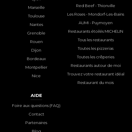
Red Beef - Thionville
Marseille
Les Roses - Mondorf-Les-Bains
Toulouse
AUMI - Puymoyen
Nantes
Restaurants étoilés MICHELIN
Grenoble
Tous les restaurants
Rouen
Toutes les pizzerias
Dijon
Toutes les crêperies
Bordeaux
Restaurants autour de moi
Montpellier
Trouvez votre restaurant idéal
Nice
Restaurant du mois
AIDE
Foire aux questions (FAQ)
Contact
Partenaires
Blog