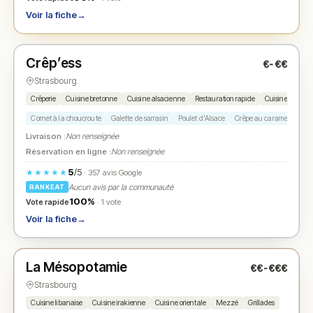
Voir la fiche
→
Fermé
(fermé aujourd'hui)
Crêp’ess
€-€€
N° 2
★
Strasbourg
Crêperie
Cuisine bretonne
Cuisine alsacienne
Restauration rapide
Cuisine françai
Cornet à la choucroute
Galette de sarrasin
Poulet d'Alsace
Crêpe au caramel beurre 
Livraison :
Non renseignée
Réservation en ligne :
Non renseignée
5
/5
★★★★★
· 357 avis Google
Aucun avis par la communauté
RANKEAT
100%
Vote rapide
· 1 vote
Voir la fiche
→
Fermé
(11:00 – 14:30, 18:00 – 22:30)
La Mésopotamie
€€-€€€
N° 3
★
Strasbourg
Cuisine libanaise
Cuisine irakienne
Cuisine orientale
Mezzé
Grillades