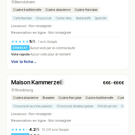
Bernolsheim
Cuisine traditionnelle
Cuisine alsacienne
Cuisine francaise
Tarte flambee
Choucroute
Cordon bleu
Baeckeoffe
Spaetzle
Livraison :
Non renseignée
Réservation en ligne :
Non renseignée
5
/5
★★★★★
· 1 avis Google
Aucun avis par la communauté
RANKEAT
Vote rapide
Aucun vote pour le moment
Voir la fiche
→
Ouvert
(08:00 – 22:00)
Maison Kammerzell
€€€-€€€€
N° 17
Strasbourg
Cuisine alsacienne
Brasserie
Cuisine française
Cuisine traditionnelle
Cuisine gas
Choucroute aux trois poissons
Choucroute strasbourgeoise
Filet de sandre
Coq au rie
Livraison :
Non renseignée
Réservation en ligne :
Non renseignée
4.2
/5
★★★★☆
· 15 241 avis Google