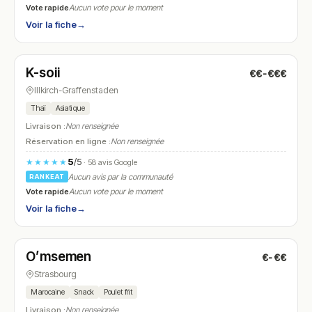
Vote rapide
Aucun vote pour le moment
Voir la fiche
→
Fermé
(11:30 – 14:30, 18:30 – 22:30)
K-soii
€€-€€€
N° 5
Illkirch-Graffenstaden
Thaï
Asiatique
Livraison :
Non renseignée
Réservation en ligne :
Non renseignée
5
/5
★★★★★
· 58 avis Google
Aucun avis par la communauté
RANKEAT
Vote rapide
Aucun vote pour le moment
Voir la fiche
→
Fermé
(18:00 – 23:00)
O’msemen
€-€€
N° 6
Strasbourg
Marocaine
Snack
Poulet frit
Livraison :
Non renseignée