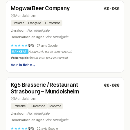
Mogwaï Beer Company
€€-€€€
N° 8
Mundolsheim
Brasserie
Française
Européenne
Livraison :
Non renseignée
Réservation en ligne :
Non renseignée
5
/5
★★★★★
· 27 avis Google
Aucun avis par la communauté
RANKEAT
Vote rapide
Aucun vote pour le moment
Voir la fiche
→
Fermé
(fermé aujourd'hui)
Kg5 Brasserie / Restaurant
€€-€€€
N° 9
Strasbourg – Mundolsheim
Mundolsheim
Française
Européenne
Moderne
Livraison :
Non renseignée
Réservation en ligne :
Non renseignée
5
/5
★★★★★
· 22 avis Google