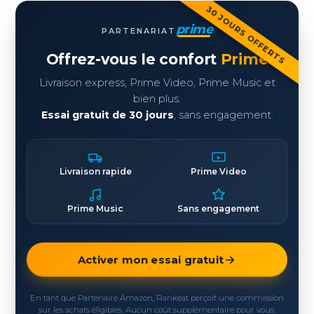
30 JOURS OFFERTS
prime
PARTENARIAT
Offrez-vous le confort
Prime
Livraison express, Prime Video, Prime Music et
bien plus.
Essai gratuit de 30 jours
, sans engagement.
Livraison rapide
Prime Video
Prime Music
Sans engagement
Activer mon essai gratuit
En tant que Partenaire Amazon, Rankeat perçoit une commission
sur les achats éligibles. Aucun coût supplémentaire pour vous.