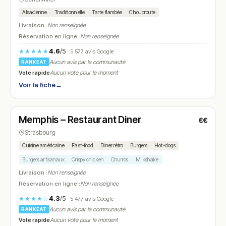
Alsacienne
Traditionnelle
Tarte flambée
Choucroute
Livraison :
Non renseignée
Réservation en ligne :
Non renseignée
4.6
/5
★★★★★
· 5 577 avis Google
Aucun avis par la communauté
RANKEAT
Vote rapide
Aucun vote pour le moment
Voir la fiche
→
Ouvert
(11:45 – 22:45)
Memphis – Restaurant Diner
€€
N° 28
Strasbourg
Cuisine américaine
Fast-food
Diner rétro
Burgers
Hot-dogs
Burgers artisanaux
Crispy chicken
Churros
Milkshake
Livraison :
Non renseignée
Réservation en ligne :
Non renseignée
4.3
/5
★★★★☆
· 5 477 avis Google
Aucun avis par la communauté
RANKEAT
Vote rapide
Aucun vote pour le moment