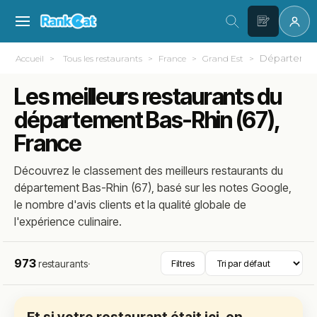
Département
Accueil
Tous les restaurants
France
Grand Est
Les meilleurs restaurants du
département Bas-Rhin (67),
France
Découvrez le classement des meilleurs restaurants du
département Bas-Rhin (67), basé sur les notes Google,
le nombre d'avis clients et la qualité globale de
l'expérience culinaire.
973
restaurants
·
Filtres