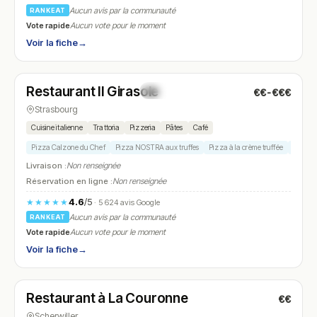
Aucun avis par la communauté
RANKEAT
Vote rapide
Aucun vote pour le moment
Voir la fiche
→
Fermé
(11:45 – 14:00, 19:00 – 22:00)
Restaurant Il Girasole
€€-€€€
N° 26
Strasbourg
Cuisine italienne
Trattoria
Pizzeria
Pâtes
Café
Pizza Calzone du Chef
Pizza NOSTRA aux truffes
Pizza à la crème truffée
Linguin
Livraison :
Non renseignée
Réservation en ligne :
Non renseignée
4.6
/5
★★★★★
· 5 624 avis Google
Aucun avis par la communauté
RANKEAT
Vote rapide
Aucun vote pour le moment
Voir la fiche
→
Fermé
(11:45 – 13:30, 18:45 – 21:30)
Restaurant à La Couronne
€€
N° 27
Scherwiller