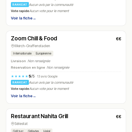
Aucun avis par la communauté
RANKEAT
Vote rapide
Aucun vote pour le moment
Voir la fiche
→
Ouvert
(14:00 – 01:30)
Zoom Chill & Food
€€
N° 10
Illkirch-Graffenstaden
Internationale
Européenne
Livraison :
Non renseignée
Réservation en ligne :
Non renseignée
5
/5
★★★★★
· 13 avis Google
Aucun avis par la communauté
RANKEAT
Vote rapide
Aucun vote pour le moment
Voir la fiche
→
Fermé
(17:30 – 22:00)
Restaurant Nahita Grill
€€
N° 11
Sélestat
Grill turc
Grillades
Halal