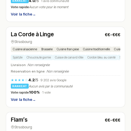
4.0
/5
· 1 avis communauté
RANKEAT
Vote rapide
Aucun vote pour le moment
Voir la fiche
→
Ouvert
(10:30 – 00:30)
La Corde à Linge
€€-€€€
N° 18
Strasbourg
Cuisine alsacienne
Brasserie
Cuisine française
Cuisine traditionnelle
Cuisine régi
Spätzle
Choucroute garnie
Cuisse de canard rôtie
Cordon bleu au comté
Salade 
Livraison :
Non renseignée
Réservation en ligne :
Non renseignée
4.2
/5
★★★★☆
· 9 202 avis Google
Aucun avis par la communauté
RANKEAT
100%
Vote rapide
· 1 vote
Voir la fiche
→
Ouvert
(11:30 – 23:00)
Flam’s
€€-€€€
N° 19
Strasbourg