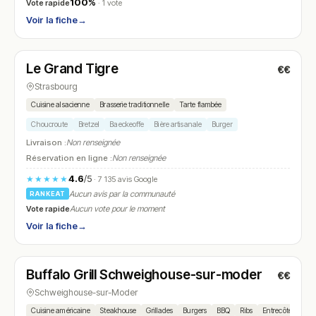
100%
Vote rapide
· 1 vote
Voir la fiche
→
Ouvert
(11:30 – 01:30)
Le Grand Tigre
€€
N° 21
Strasbourg
Cuisine alsacienne
Brasserie traditionnelle
Tarte flambée
Choucroute
Bretzel
Baeckeoffe
Bière artisanale
Burger
Livraison :
Non renseignée
Réservation en ligne :
Non renseignée
4.6
/5
★★★★★
· 7 135 avis Google
Aucun avis par la communauté
RANKEAT
Vote rapide
Aucun vote pour le moment
Voir la fiche
→
Ouvert
(11:30 – 22:30)
Buffalo Grill Schweighouse-sur-moder
€€
N° 22
Schweighouse-sur-Moder
Cuisine américaine
Steakhouse
Grillades
Burgers
BBQ
Ribs
Entrecôte
Sala