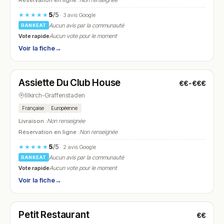
Réservation en ligne :
Non renseignée
5
/5
★★★★★
· 3 avis Google
Aucun avis par la communauté
RANKEAT
Vote rapide
Aucun vote pour le moment
Voir la fiche
→
Fermé
(fermé aujourd'hui)
Assiette Du Club House
€€-€€€
N° 15
Illkirch-Graffenstaden
Française
Européenne
Livraison :
Non renseignée
Réservation en ligne :
Non renseignée
5
/5
★★★★★
· 2 avis Google
Aucun avis par la communauté
RANKEAT
Vote rapide
Aucun vote pour le moment
Voir la fiche
→
Fermé
Petit Restaurant
€€
N° 16