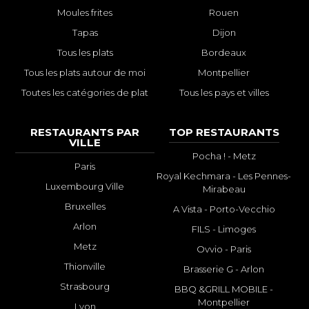
Moules frites
Rouen
Tapas
Dijon
Tous les plats
Bordeaux
Tous les plats autour de moi
Montpellier
Toutes les catégories de plat
Tous les pays et villes
RESTAURANTS PAR
TOP RESTAURANTS
VILLE
Pocha ! - Metz
Paris
Royal Kechmara - Les Pennes-
Luxembourg Ville
Mirabeau
Bruxelles
A Vista - Porto-Vecchio
Arlon
FILS - Limoges
Metz
Ovvio - Paris
Thionville
Brasserie G - Arlon
Strasbourg
BBQ &GRILL MOBILE -
Montpellier
Lyon