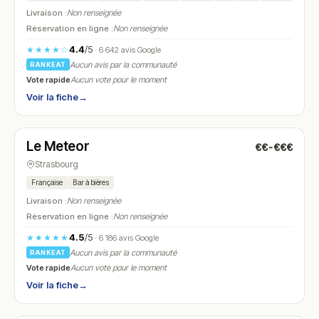
Livraison :
Non renseignée
Réservation en ligne :
Non renseignée
4.4
/5
★★★★☆
· 6 642 avis Google
Aucun avis par la communauté
RANKEAT
Vote rapide
Aucun vote pour le moment
Voir la fiche
→
Ouvert
(07:00 – 01:30)
Le Meteor
€€-€€€
N° 23
Strasbourg
Française
Bar à bières
Livraison :
Non renseignée
Réservation en ligne :
Non renseignée
4.5
/5
★★★★★
· 6 186 avis Google
Aucun avis par la communauté
RANKEAT
Vote rapide
Aucun vote pour le moment
Voir la fiche
→
Ouvert
(11:30 – 22:00)