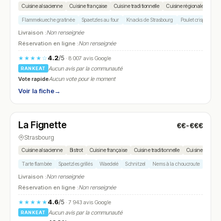
Cuisine alsacienne
Cuisine française
Cuisine traditionnelle
Cuisine régionale
Rest
Flammekueche gratinée
Spaetzles au four
Knacks de Strasbourg
Poulet crispy
Sa
Livraison :
Non renseignée
Réservation en ligne :
Non renseignée
4.2
/5
★★★★☆
· 8 007 avis Google
Aucun avis par la communauté
RANKEAT
Vote rapide
Aucun vote pour le moment
Voir la fiche
→
Ouvert
(11:30 – 23:00)
La Fignette
€€-€€€
N° 20
Strasbourg
Cuisine alsacienne
Bistrot
Cuisine française
Cuisine traditionnelle
Cuisine régiona
Tarte flambée
Spaetzles grillés
Waedelé
Schnitzel
Nems à la choucroute
Livraison :
Non renseignée
Réservation en ligne :
Non renseignée
4.6
/5
★★★★★
· 7 943 avis Google
Aucun avis par la communauté
RANKEAT