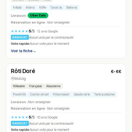
Kebab
Adana
Köfte
Tavuk sis
Baklava
Livraison :
Uber Eats
Réservation en ligne :
Non renseignée
5
/5
★★★★★
· 12 avis Google
Aucun avis par la communauté
RANKEAT
Vote rapide
Aucun vote pour le moment
Voir la fiche
→
Fermé
(09:30 – 12:30)
Rôti Doré
€-€€
N° 12
Mutzig
Rôtisserie
Française
Alsacienne
Poulet rôti
Cochon de lait
Frites maison
Salade verte
Tarte quetsches
Livraison :
Non renseignée
Réservation en ligne :
Non renseignée
5
/5
★★★★★
· 10 avis Google
Aucun avis par la communauté
RANKEAT
Vote rapide
Aucun vote pour le moment