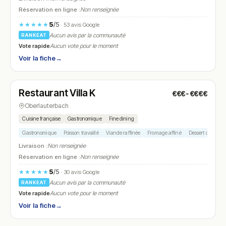
Réservation en ligne :
Non renseignée
5
/5
★★★★★
· 53 avis Google
Aucun avis par la communauté
RANKEAT
Vote rapide
Aucun vote pour le moment
Voir la fiche
→
Fermé
(12:00 – 14:00, 19:00 – 21:00)
Restaurant Villa K
€€€-€€€€
N° 7
Oberlauterbach
Cuisine française
Gastronomique
Fine dining
Gastronomique
Poisson travaillé
Viande raffinée
Fromage affiné
Dessert créatif
Livraison :
Non renseignée
Réservation en ligne :
Non renseignée
5
/5
★★★★★
· 30 avis Google
Aucun avis par la communauté
RANKEAT
Vote rapide
Aucun vote pour le moment
Voir la fiche
→
Fermé