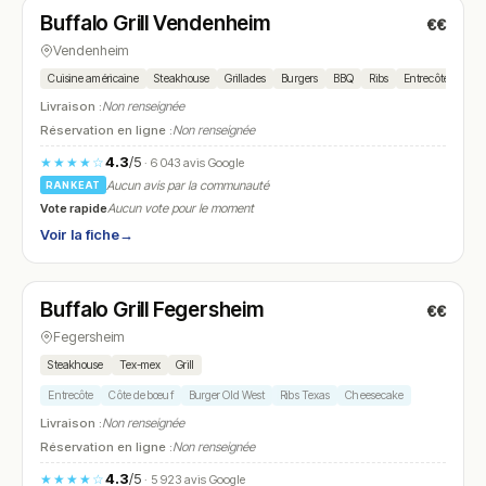
Buffalo Grill Vendenheim
€€
N° 24
Vendenheim
Cuisine américaine
Steakhouse
Grillades
Burgers
BBQ
Ribs
Entrecôte
Sala
Livraison :
Non renseignée
Réservation en ligne :
Non renseignée
4.3
/5
★★★★☆
· 6 043 avis Google
Aucun avis par la communauté
RANKEAT
Vote rapide
Aucun vote pour le moment
Voir la fiche
→
Ouvert
(11:30 – 22:00)
Buffalo Grill Fegersheim
€€
N° 25
Fegersheim
Steakhouse
Tex-mex
Grill
Entrecôte
Côte de bœuf
Burger Old West
Ribs Texas
Cheesecake
Livraison :
Non renseignée
Réservation en ligne :
Non renseignée
4.3
/5
★★★★☆
· 5 923 avis Google