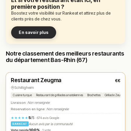
Et si votre restaurant était ici, en
première position ?
Boostez votre visibilité sur Rankeat et attirez plus de
clients près de chez vous.
En savoir plus
Notre classement des meilleurs restaurants
du département Bas-Rhin (67)
Fermé
(17:00 – 00:00)
Restaurant Zeugma
€€
N° 1
★
Schiltigheim
Cuisine turque
Restaurant de grillades anatoliennes
Brochettes
Grillade Zeugma
Livraison :
Non renseignée
Réservation en ligne :
Non renseignée
5
/5
★★★★★
· 674 avis Google
Aucun avis par la communauté
RANKEAT
100%
Vote rapide
· 1 vote