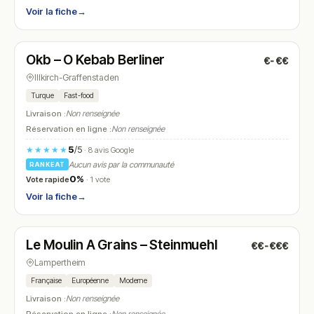
Voir la fiche
→
Fermé
(fermé aujourd'hui)
Okb – O Kebab Berliner
€-€€
N° 13
Illkirch-Graffenstaden
Turque
Fast-food
Livraison :
Non renseignée
Réservation en ligne :
Non renseignée
5
/5
★★★★★
· 8 avis Google
Aucun avis par la communauté
RANKEAT
0%
Vote rapide
· 1 vote
Voir la fiche
→
Fermé
Le Moulin A Grains – Steinmuehl
€€-€€€
N° 14
Lampertheim
Française
Européenne
Moderne
Livraison :
Non renseignée