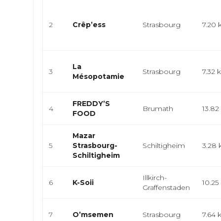
2
Crêp’ess
Strasbourg
7.20
La
3
Strasbourg
7.32
Mésopotamie
FREDDY’S
4
Brumath
13.8
FOOD
Mazar
5
Strasbourg-
Schiltigheim
3.28
Schiltigheim
Illkirch-
6
K-Soii
10.25
Graffenstaden
7
O’msemen
Strasbourg
7.64