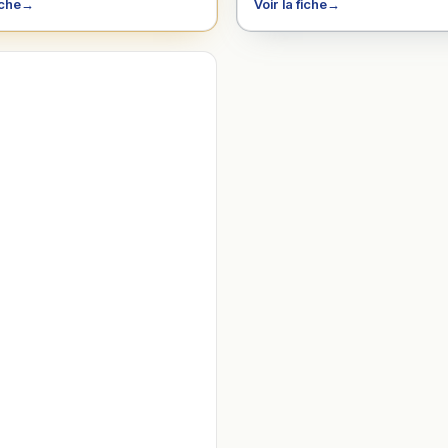
iche
→
Voir la fiche
→