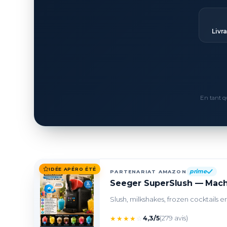
Livr
En tant q
IDÉE APÉRO ÉTÉ
prime
PARTENARIAT AMAZON
Seeger SuperSlush — Machin
Slush, milkshakes, frozen cocktails e
★
★
★
★
☆
4,3/5
(279 avis)