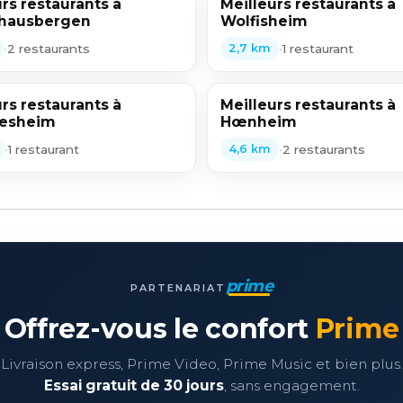
rs restaurants à
Meilleurs restaurants à
hausbergen
Wolfisheim
•
2 restaurants
•
1 restaurant
2,7 km
rs restaurants à
Meilleurs restaurants à
iesheim
Hœnheim
•
1 restaurant
•
2 restaurants
4,6 km
prime
PARTENARIAT
Offrez-vous le confort
Prime
Livraison express, Prime Video, Prime Music et bien plus.
Essai gratuit de 30 jours
, sans engagement.