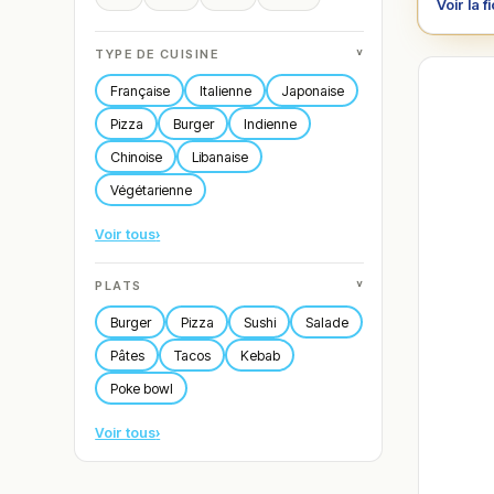
Voir la f
˅
TYPE DE CUISINE
Française
Italienne
Japonaise
Pizza
Burger
Indienne
Chinoise
Libanaise
Végétarienne
Voir tous
›
˅
PLATS
Burger
Pizza
Sushi
Salade
Pâtes
Tacos
Kebab
Poke bowl
Voir tous
›