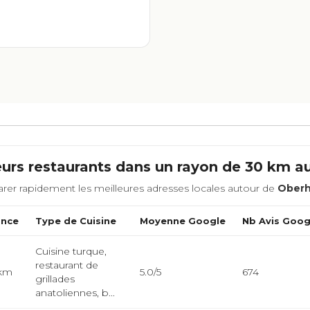
eurs restaurants dans un rayon de 30 km a
rer rapidement les meilleures adresses locales autour de
Ober
ance
Type de Cuisine
Moyenne Google
Nb Avis Goog
Cuisine turque,
restaurant de
 km
5.0/5
674
grillades
anatoliennes, b...