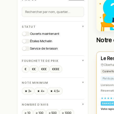
˅
STATUT
Ouverts maintenant
Notre 
Étoiles Michelin
Ferm
Service de livraison
Le Re
N° 
★
˅
FOURCHETTE DE PRIX
Oberh
€
€€
€€€
€€€€
Cuisine fr
Plat du jo
˅
NOTE MINIMUM
Livraison
Réservati
★ 3+
★ 4+
★ 4.5+
★★★★
RANKEA
˅
NOMBRE D'AVIS
Vote rapi
≥ 10
≥ 100
≥ 500
≥ 1000