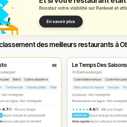
Et si votre restaurant était
Boostez votre visibilité sur Rankeat et att
En savoir plus
classement des meilleurs restaurants à 
é
Fermé
sto
Le Temps Des Saison
€€
1
N° 2
★
ausbergen
Oberhausbergen
ançaise
Bistrot
Cuisine alsacienne
Cuisine bistronomique
Cuisine française
ur
Tarte flambée
Viandes grillées
Pâtes maison
Formule midi
Menu retour du marché
Foie gras
Poi
 :
Non renseignée
Livraison :
Non renseignée
on en ligne :
Non renseignée
Réservation en ligne :
Non renseigné
4.7
/5
4.6
/5
★
★★★★★
· 150 avis Google
· 398 avis Google
Aucun avis par la communauté
Aucun avis par la commun
T
RANKEAT
de
Vote rapide
Aucun vote pour le moment
Aucun vote pour le momen