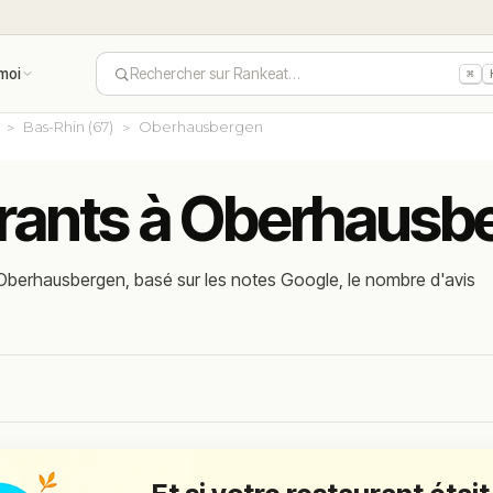
moi
Rechercher sur Rankeat…
⌘
Bas-Rhin (67)
Oberhausbergen
urants à Oberhausb
 Oberhausbergen, basé sur les notes Google, le nombre d'avis