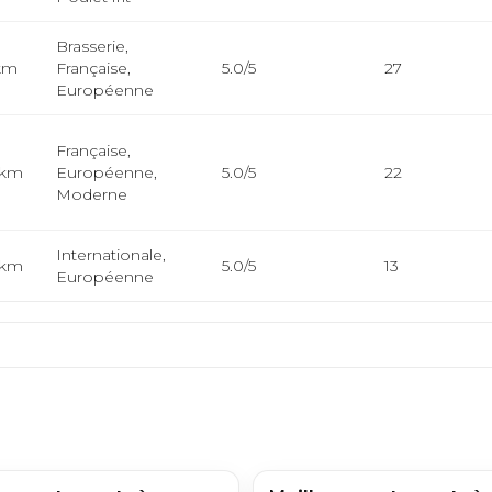
Brasserie,
 km
Française,
5.0/5
27
Européenne
Française,
 km
Européenne,
5.0/5
22
Moderne
Internationale,
 km
5.0/5
13
Européenne