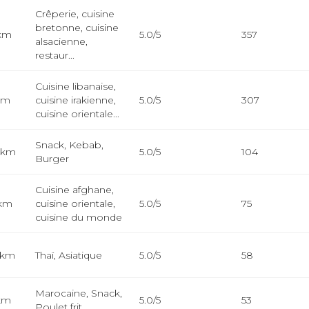
Crêperie, cuisine
bretonne, cuisine
 km
5.0/5
357
alsacienne,
restaur...
Cuisine libanaise,
 km
cuisine irakienne,
5.0/5
307
cuisine orientale...
Snack, Kebab,
2 km
5.0/5
104
Burger
Cuisine afghane,
 km
cuisine orientale,
5.0/5
75
cuisine du monde
 km
Thaï, Asiatique
5.0/5
58
Marocaine, Snack,
 km
5.0/5
53
Poulet frit