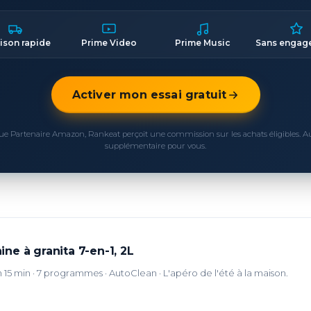
aison rapide
Prime Video
Prime Music
Sans engag
Activer mon essai gratuit
ue Partenaire Amazon, Rankeat perçoit une commission sur les achats éligibles. 
supplémentaire pour vous.
e à granita 7-en-1, 2L
n 15 min · 7 programmes · AutoClean · L'apéro de l'été à la maison.