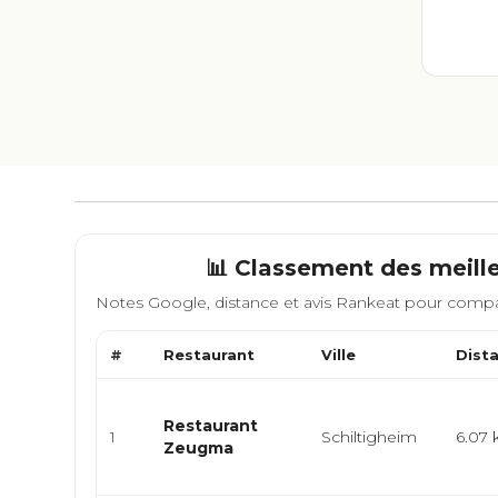
📊 Classement des meill
Notes Google, distance et avis Rankeat pour compa
#
Restaurant
Ville
Dist
Restaurant
1
Schiltigheim
6.07
Zeugma