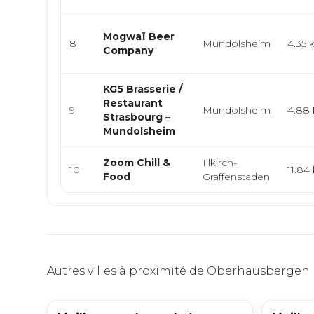
Mogwaï Beer
8
Mundolsheim
4.35
Company
KG5 Brasserie /
Restaurant
9
Mundolsheim
4.88
Strasbourg –
Mundolsheim
Zoom Chill &
Illkirch-
10
11.84
Food
Graffenstaden
Autres villes à proximité de Oberhausbergen