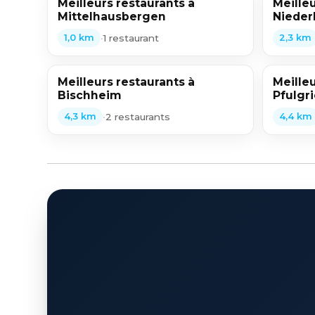
Meilleurs restaurants à
Meilleu
Mittelhausbergen
Nieder
•
1 restaurant
1,0 km
2,3 km
Meilleurs restaurants à
Meilleu
Bischheim
Pfulgr
•
2 restaurants
4,3 km
4,4 km