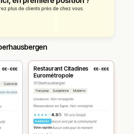
 ici, en première position ?
irez plus de clients près de chez vous.
Oberhausbergen
Fermé
(12:00 – 13:30, 19:00 – 21:00)
s
Restaurant Citadines
€€-€€€
€€-€€€
N° 3
★
Eurométropole
Oberhausbergen
Cuisine de saison
Française
Européenne
Moderne
sson de saison
Menu dégustation
Desserts maison
Livraison :
Non renseignée
Réservation en ligne :
Non renseignée
e
4.3
/5
★★★★☆
· 191 avis Google
Aucun avis par la communauté
RANKEAT
auté
Vote rapide
Aucun vote pour le moment
t