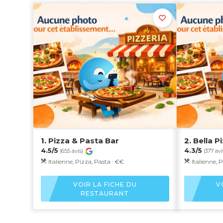
1.
Pizza & Pasta Bar
2.
Bella P
4.5/5
4.3/5
(655 avis)
(377 avi
Italienne, Pizza, Pasta · €€
Italienne, 
VOIR LA FICHE DU
V
RESTAURANT