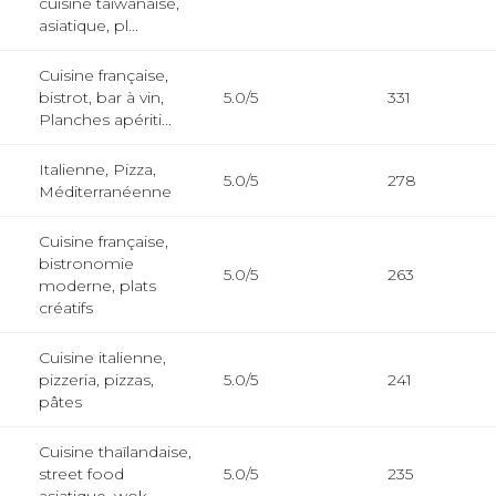
cuisine taïwanaise,
asiatique, pl...
Cuisine française,
bistrot, bar à vin,
5.0/5
331
Planches apériti...
Italienne, Pizza,
5.0/5
278
Méditerranéenne
Cuisine française,
bistronomie
5.0/5
263
moderne, plats
créatifs
Cuisine italienne,
pizzeria, pizzas,
5.0/5
241
pâtes
Cuisine thaïlandaise,
street food
5.0/5
235
asiatique, wok