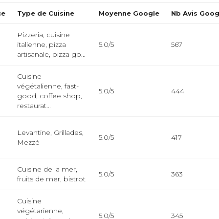
ce
Type de Cuisine
Moyenne Google
Nb Avis Goog
Pizzeria, cuisine
italienne, pizza
5.0/5
567
artisanale, pizza go...
Cuisine
végétalienne, fast-
5.0/5
444
good, coffee shop,
restaurat...
Levantine, Grillades,
5.0/5
417
Mezzé
Cuisine de la mer,
5.0/5
363
fruits de mer, bistrot
Cuisine
végétarienne,
5.0/5
345