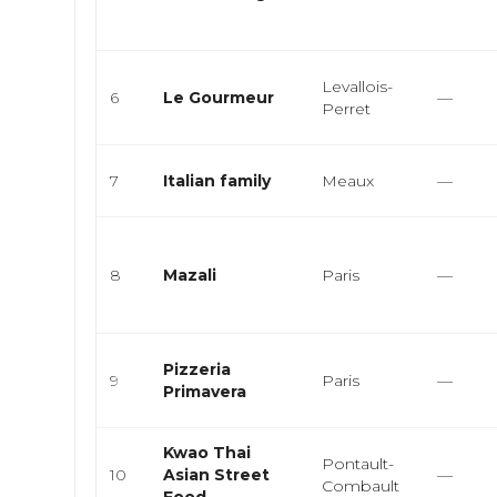
Levallois-
6
Le Gourmeur
—
Perret
7
Italian family
Meaux
—
8
Mazali
Paris
—
Pizzeria
9
Paris
—
Primavera
Kwao Thai
Pontault-
10
Asian Street
—
Combault
Food