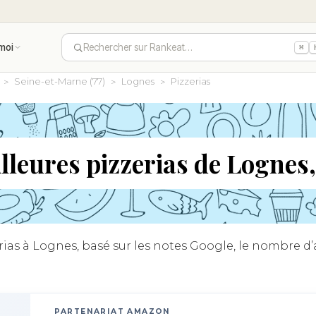
moi
Rechercher sur Rankeat…
⌘
Seine-et-Marne (77)
Lognes
Pizzerias
lleures pizzerias de Lognes
as à Lognes, basé sur les notes Google, le nombre d’av
PARTENARIAT AMAZON