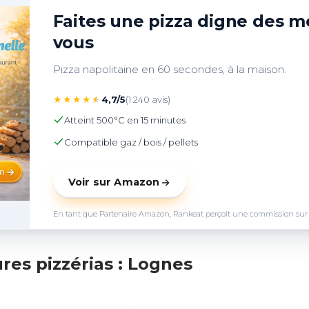
Faites une pizza digne des me
vous
Pizza napolitaine en 60 secondes, à la maison.
★
★
★
★
★
4,7/5
(1 240 avis)
Atteint 500°C en 15 minutes
Compatible gaz / bois / pellets
Voir sur Amazon
En tant que Partenaire Amazon, Rankeat perçoit une commission sur les 
res pizzérias : Lognes