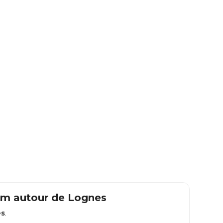
 km autour de
Lognes
es
.