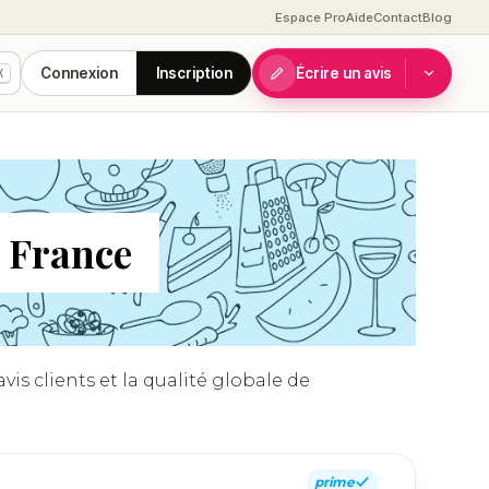
Espace Pro
Aide
Contact
Blog
Connexion
Inscription
Écrire un avis
K
, France
is clients et la qualité globale de
prime