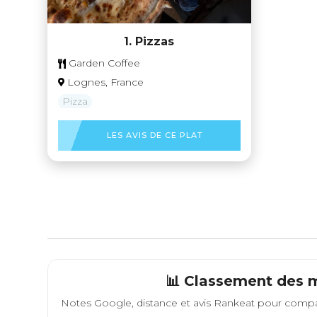
1. Pizzas
Garden Coffee
Lognes, France
Pizza
LES AVIS DE CE PLAT
📊 Classement des m
Notes Google, distance et avis Rankeat pour compa