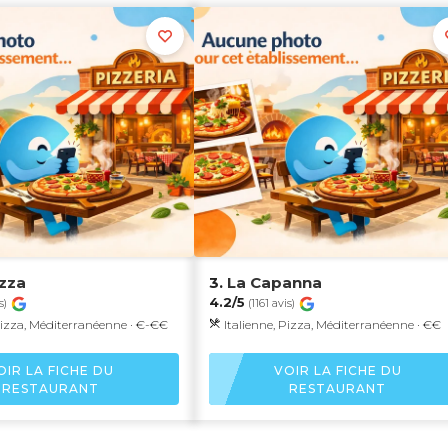
izza
3.
La Capanna
4.2/5
s)
(1161 avis)
Pizza, Méditerranéenne · €-€€
Italienne, Pizza, Méditerranéenne · €€
OIR LA FICHE DU
VOIR LA FICHE DU
RESTAURANT
RESTAURANT