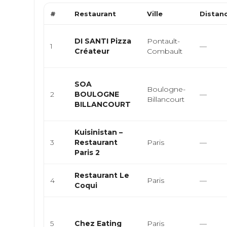
#
Restaurant
Ville
Distan
DI SANTI Pizza
Pontault-
1
—
Créateur
Combault
SOA
Boulogne-
2
BOULOGNE
—
Billancourt
BILLANCOURT
Kuisinistan –
3
Restaurant
Paris
—
Paris 2
Restaurant Le
4
Paris
—
Coqui
5
Chez Eating
Paris
—