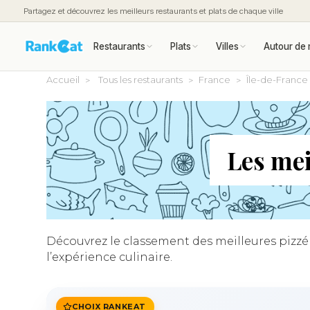
Partagez et découvrez les meilleurs restaurants et plats de chaque ville
Restaurants
Plats
Villes
Autour de 
Accueil
Tous les restaurants
France
Île-de-France
Les mei
Découvrez le classement des meilleures pizzéri
l’expérience culinaire.
CHOIX RANKEAT