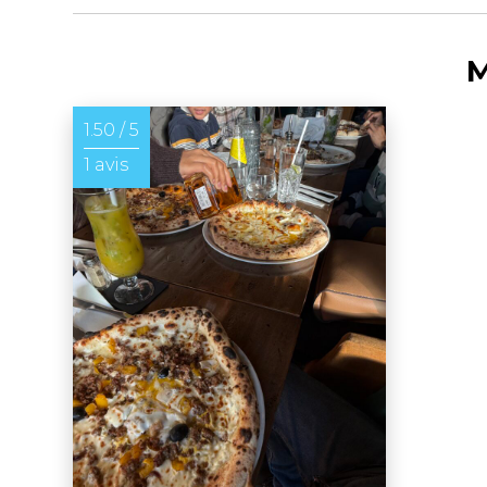
M
1.50 / 5
1 avis