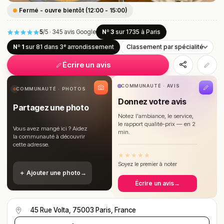
Fermé - ouvre bientôt (12:00 - 15:00)
5
/5
·
345 avis Google
Nº 3
sur 1735
à Paris
Nº 1
sur 81
dans 3ᵉ arrondissement
Classement par spécialité
Écrire un avis
COMMUNAUTÉ · AVIS
COMMUNAUTÉ · PHOTOS
Donnez votre avis
Partagez une photo
Notez l'ambiance, le service,
le rapport qualité-prix — en 2
Vous avez mangé ici ? Aidez
min.
la communauté à découvrir
cette adresse.
★
★
★
★
★
Soyez le premier à noter
＋ Ajouter une photo
→
Écrire un avis
→
45 Rue Volta, 75003 Paris, France