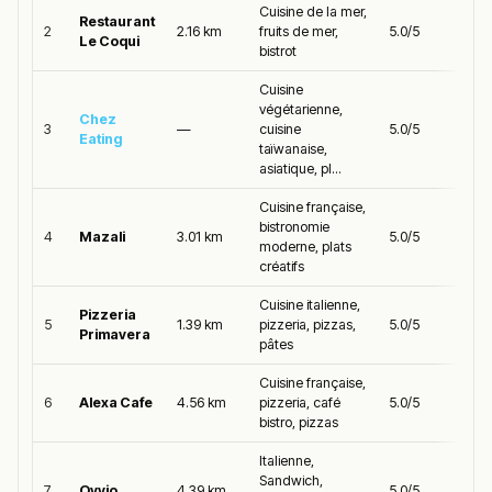
Cuisine de la mer,
Restaurant
2
2.16 km
fruits de mer,
5.0/5
Le Coqui
bistrot
Cuisine
végétarienne,
Chez
3
—
cuisine
5.0/5
Eating
taïwanaise,
asiatique, pl...
Cuisine française,
bistronomie
4
Mazali
3.01 km
5.0/5
moderne, plats
créatifs
Cuisine italienne,
Pizzeria
5
1.39 km
pizzeria, pizzas,
5.0/5
Primavera
pâtes
Cuisine française,
6
Alexa Cafe
4.56 km
pizzeria, café
5.0/5
bistro, pizzas
Italienne,
Sandwich,
7
Ovvio
4.39 km
5.0/5