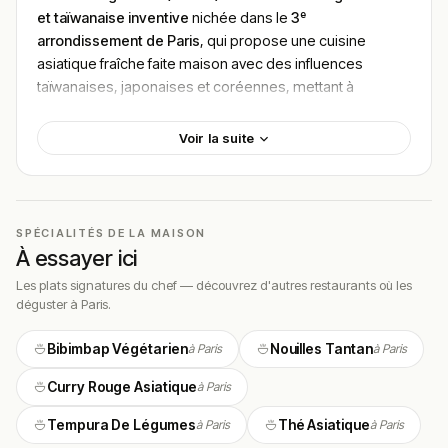
et taïwanaise inventive
nichée dans le
3ᵉ
arrondissement de Paris
, qui propose une cuisine
asiatique fraîche faite maison avec des influences
taïwanaises, japonaises et coréennes, mettant à
l’honneur des légumes, tofu, nouilles et plats épicés
dans une ambiance
intime et conviviale
.
Voir la suite
Pour un repas complet chez
Chez Eating
, il faut
généralement compter
entre 15 € et 25 € par personne
pour un plat principal, un dessert et une boisson, ce qui
reflète l’excellent rapport qualité-prix de cette petite
SPÉCIALITÉS DE LA MAISON
À essayer ici
adresse très appréciée des amateurs de cuisine
végétarienne et asiatique.
Les plats signatures du chef — découvrez d'autres restaurants où les
déguster à Paris.
Localisation
Bibimbap Végétarien
Nouilles Tantan
à Paris
à Paris
Le restaurant
Chez Eating
est situé au
45 Rue Volta,
75003 Paris, France
, dans le quartier du Marais,
Curry Rouge Asiatique
à Paris
facilement accessible à pied depuis les stations de
métro
Temple
ou
République
.
Tempura De Légumes
Thé Asiatique
à Paris
à Paris