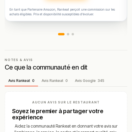
nous aider en vous rendant sur :
Améliorer la fiche de cet
En tant que Partenaire Amazon, Rankeat perçoit une commission sur les
établissement
achats éligibles. Prix et disponibilité susceptibles d'évoluer.
NOTES & AVIS
Ce que la communauté en dit
Avis Rankeat
0
Avis Rankeat
0
Avis Google
345
AUCUN AVIS SUR LE RESTAURANT
Soyez le premier à partager votre
expérience
Aidez la communauté Rankeat en donnant votre avis sur