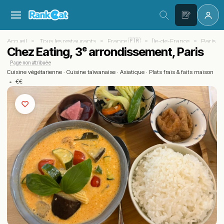
Accueil
Tous les restaurants
France 🇫🇷
Île-de-France
Paris (7
Chez Eating, 3ᵉ arrondissement, Paris
Page non attribuée
Cuisine végétarienne
·
Cuisine taïwanaise
·
Asiatique
·
Plats frais & faits maison
•
€€