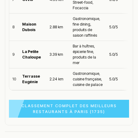
Street-food,
Focaccia
Gastronomique,
Maison
fine dining,
8
2.88 km
5.0/5
Dubois
produits de
saison raffinés
Bar à huîtres,
La Petite
épicerie fine,
9
3.39 km
5.0/5
Chaloupe
produits de la
mer
Gastronomique,
Terrasse
10
2.24 km
cuisine française,
5.0/5
Eugénie
cuisine de palace
CLASSEMENT COMPLET DES MEILLEURS
RESTAURANTS À PARIS (1735)