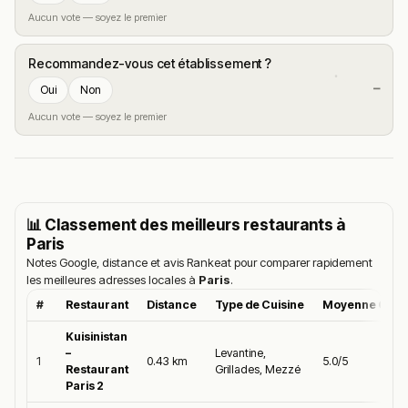
Aucun vote — soyez le premier
Recommandez-vous cet établissement ?
—
Oui
Non
Aucun vote — soyez le premier
📊 Classement des meilleurs restaurants à
Paris
Notes Google, distance et avis Rankeat pour comparer rapidement
les meilleures adresses locales à
Paris
.
#
Restaurant
Distance
Type de Cuisine
Moyenne Goog
Kuisinistan
–
Levantine,
1
0.43 km
5.0/5
Restaurant
Grillades, Mezzé
Paris 2