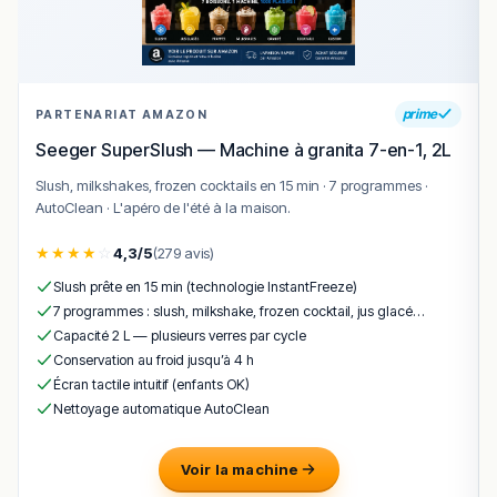
accompagner le repas.
Conclusion
Chez Eating est une
pépité végétarienne à Paris
, très
prime
PARTENARIAT AMAZON
bien notée pour sa cuisine asiatique taïwanaise inventive,
Seeger SuperSlush — Machine à granita 7-en-1, 2L
fraîche et savoureuse, servie dans un cadre intime et
convivial.
Slush, milkshakes, frozen cocktails en 15 min · 7 programmes ·
AutoClean · L'apéro de l'été à la maison.
Les visiteurs saluent régulièrement la
qualité des plats
faits maison
, le bon équilibre des saveurs et l’accueil
★
★
★
★
☆
4,3/5
(279 avis)
chaleureux, ce qui en fait une excellente option pour un
Slush prête en 15 min (technologie InstantFreeze)
déjeuner ou un dîner différent dans le Marais.
7 programmes : slush, milkshake, frozen cocktail, jus glacé…
Que ce soit pour un bibimbap végétarien, des nouilles
Capacité 2 L — plusieurs verres par cycle
tantan épicées, un curry asiatique ou un tempura de
Conservation au froid jusqu’à 4 h
légumes croustillant, Chez Eating offre une
expérience
Écran tactile intuitif (enfants OK)
culinaire saine, originale et délicieuse
à Paris.
Nettoyage automatique AutoClean
!
Texte généré par intelligence artificielle, en attente de
validation humaine.
Voir la machine
Cette description peut contenir des erreurs, n'hésitez pas à