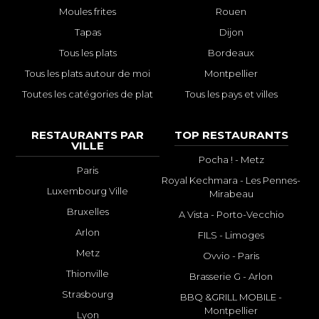
Moules frites
Rouen
Tapas
Dijon
Tous les plats
Bordeaux
Tous les plats autour de moi
Montpellier
Toutes les catégories de plat
Tous les pays et villes
RESTAURANTS PAR
TOP RESTAURANTS
VILLE
Pocha ! - Metz
Paris
Royal Kechmara - Les Pennes-
Luxembourg Ville
Mirabeau
Bruxelles
A Vista - Porto-Vecchio
Arlon
FILS - Limoges
Metz
Ovvio - Paris
Thionville
Brasserie G - Arlon
Strasbourg
BBQ &GRILL MOBILE -
Montpellier
Lyon