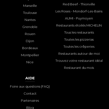
Red Beef - Thionville
Marseille
Les Roses - Mondorf-Les-Bains
Toulouse
AUMI - Puymoyen
Nantes
Restaurants étoilés MICHELIN
Grenoble
Tous les restaurants
Rouen
Toutes les pizzerias
Dijon
Toutes les crêperies
Bordeaux
Restaurants autour de moi
Montpellier
Trouvez votre restaurant idéal
Nice
Restaurant du mois
AIDE
Foire aux questions (FAQ)
Contact
Partenaires
Blog