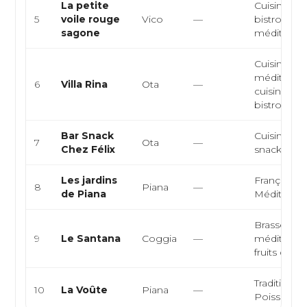
La petite
Cuisine cor
5
voile rouge
Vico
—
bistrot, cui
sagone
méditerra
Cuisine
méditerra
6
Villa Rina
Ota
—
cuisine cor
bistronom
Bar Snack
Cuisine cor
7
Ota
—
Chez Félix
snack, trad
Les jardins
Française,
8
Piana
—
de Piana
Méditerra
Brasserie,
9
Le Santana
Coggia
—
méditerran
fruits de m
Traditionnel
10
La Voûte
Piana
—
Poissons