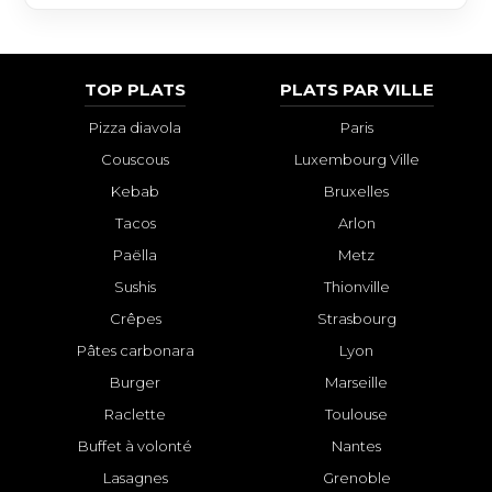
TOP PLATS
PLATS PAR VILLE
Pizza diavola
Paris
Couscous
Luxembourg Ville
Kebab
Bruxelles
Tacos
Arlon
Paëlla
Metz
Sushis
Thionville
Crêpes
Strasbourg
Pâtes carbonara
Lyon
Burger
Marseille
Raclette
Toulouse
Buffet à volonté
Nantes
Lasagnes
Grenoble