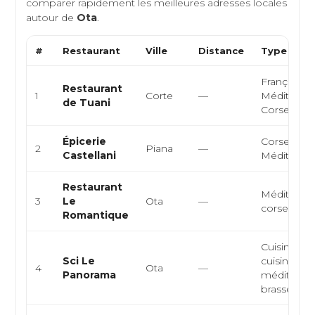
comparer rapidement les meilleures adresses locales
autour de
Ota
.
#
Restaurant
Ville
Distance
Type de C
Française,
Restaurant
1
Corte
—
Méditerra
de Tuani
Corse
Épicerie
Corse,
2
Piana
—
Castellani
Méditerra
Restaurant
Méditerran
3
Le
Ota
—
corse, poi
Romantique
Cuisine cor
Sci Le
cuisine
4
Ota
—
Panorama
méditerra
brasserie