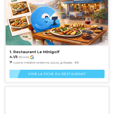
1.
Restaurant Le Minigolf
4.1/5
(50 avis)
cuisine méditerranéenne, pizza, grillades · €€
VOIR LA FICHE DU RESTAURANT