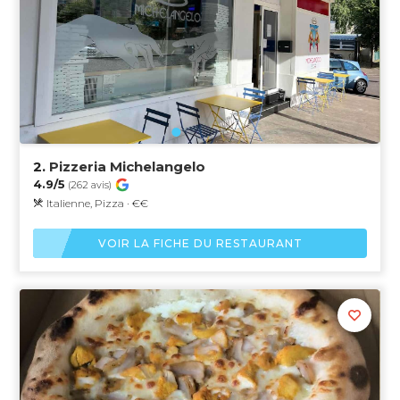
2.
Pizzeria Michelangelo
4.9/5
(262 avis)
Italienne, Pizza · €€
VOIR LA FICHE DU RESTAURANT