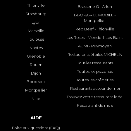
Thionville
Brasserie G - Arlon
Strasbourg
BBQ &GRILL MOBILE -
Montpellier
Lyon
Red Beef - Thionville
Marseille
Les Roses - Mondorf-Les-Bains
Toulouse
AUMI - Puymoyen
Nantes
Restaurants étoilés MICHELIN
Grenoble
Tous les restaurants
Rouen
Toutes les pizzerias
Dijon
Toutes les crêperies
Bordeaux
Restaurants autour de moi
Montpellier
Trouvez votre restaurant idéal
Nice
Restaurant du mois
AIDE
Foire aux questions (FAQ)