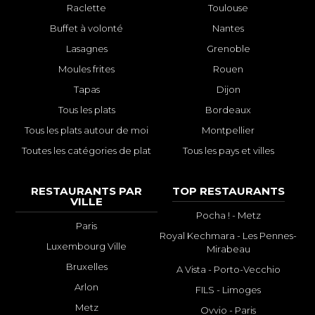
Raclette
Toulouse
Buffet à volonté
Nantes
Lasagnes
Grenoble
Moules frites
Rouen
Tapas
Dijon
Tous les plats
Bordeaux
Tous les plats autour de moi
Montpellier
Toutes les catégories de plat
Tous les pays et villes
RESTAURANTS PAR
TOP RESTAURANTS
VILLE
Pocha ! - Metz
Paris
Royal Kechmara - Les Pennes-
Luxembourg Ville
Mirabeau
Bruxelles
A Vista - Porto-Vecchio
Arlon
FILS - Limoges
Metz
Ovvio - Paris