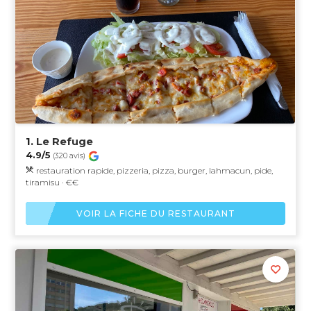
1.
Le Refuge
4.9/5
(320 avis)
restauration rapide, pizzeria, pizza, burger, lahmacun, pide,
tiramisu · €€
VOIR LA FICHE DU RESTAURANT