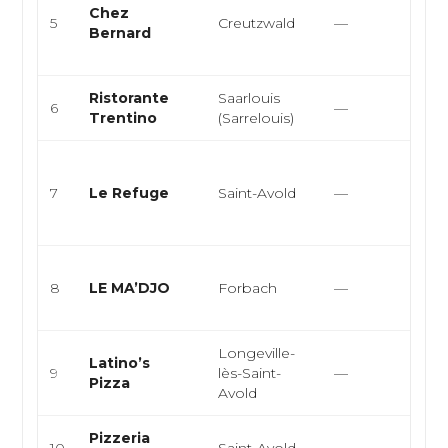
Chez
Eu
5
Creutzwald
—
Bernard
Bis
Bis
Ristorante
Saarlouis
Cui
6
—
Trentino
(Sarrelouis)
piz
Res
rap
7
Le Refuge
Saint-Avold
—
piz
lah
Cui
8
LE MA’DJO
Forbach
—
bra
tra
Longeville-
Latino’s
9
lès-Saint-
—
Ita
Pizza
Avold
Pizzeria
10
Saint-Avold
—
Ita