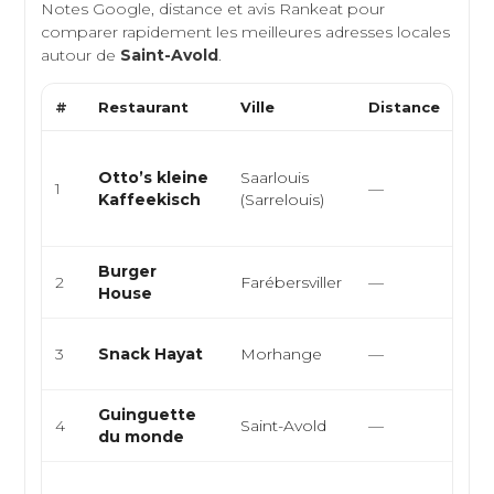
Notes Google, distance et avis Rankeat pour
comparer rapidement les meilleures adresses locales
autour de
Saint-Avold
.
#
Restaurant
Ville
Distance
Typ
Gas
Otto’s kleine
Saarlouis
cui
1
—
Kaffeekisch
(Sarrelouis)
cui
all
Burger
Amé
2
Farébersviller
—
House
Foo
Sna
3
Snack Hayat
Morhange
—
Bur
Guinguette
Fra
4
Saint-Avold
—
du monde
Int
Fra