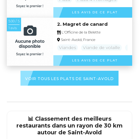
LES AVIS DE CE PLAT
5.00 / 5
2. Magret de canard
1 avis
L'Officine de la Belette
Saint-Avold, France
Viandes
Viande de volaille
Magre
LES AVIS DE CE PLAT
VOIR TOUS LES PLATS DE SAINT-AVOLD
📊 Classement des meilleurs
restaurants dans un rayon de 30 km
autour de
Saint-Avold