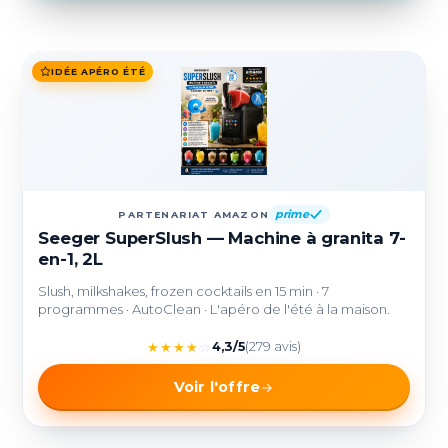
IDÉE APÉRO ÉTÉ
prime
PARTENARIAT AMAZON
Seeger SuperSlush — Machine à granita 7-
en-1, 2L
Slush, milkshakes, frozen cocktails en 15 min · 7
programmes · AutoClean · L'apéro de l'été à la maison.
★
★
★
★
☆
4,3/5
(279 avis)
Voir l'offre