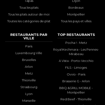
Tapas
Dijon
Tous les plats
Bordeaux
Tous les plats autour de moi
Montpellier
Toutes les catégories de plat
Tous les pays et villes
RESTAURANTS PAR
TOP RESTAURANTS
VILLE
Pocha ! - Metz
Paris
Royal Kechmara - Les Pennes-
Luxembourg Ville
Mirabeau
Bruxelles
A Vista - Porto-Vecchio
Arlon
FILS - Limoges
Metz
Ovvio - Paris
Thionville
Brasserie G - Arlon
Strasbourg
BBQ &GRILL MOBILE -
Montpellier
Lyon
Red Beef - Thionville
Marseille