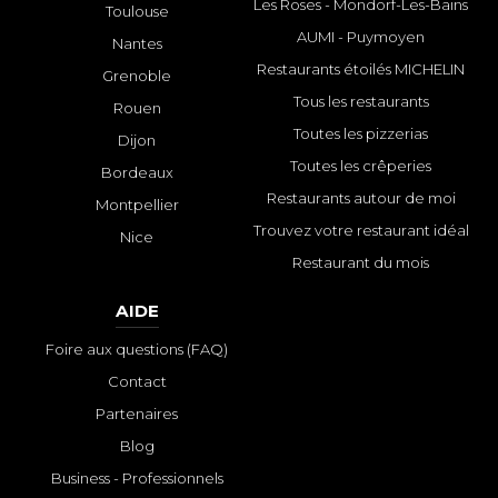
Les Roses - Mondorf-Les-Bains
Toulouse
AUMI - Puymoyen
Nantes
Restaurants étoilés MICHELIN
Grenoble
Tous les restaurants
Rouen
Toutes les pizzerias
Dijon
Toutes les crêperies
Bordeaux
Restaurants autour de moi
Montpellier
Trouvez votre restaurant idéal
Nice
Restaurant du mois
AIDE
Foire aux questions (FAQ)
Contact
Partenaires
Blog
Business - Professionnels