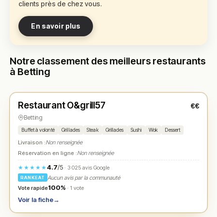
clients près de chez vous.
En savoir plus
Notre classement des meilleurs restaurants
à Betting
Ouvert
(11:45 – 14:30, 18:45 – 22:30)
Restaurant O&grill57
€€
N° 1
★
Betting
Buffet à volonté
Grillades
Steak
Grillades
Sushi
Wok
Dessert
Livraison :
Non renseignée
Réservation en ligne :
Non renseignée
4.7
/5
★★★★★
· 3 025 avis Google
Aucun avis par la communauté
RANKEAT
100%
Vote rapide
· 1 vote
Voir la fiche
→
Ouvert
(17:00 – 22:00)