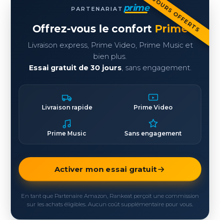
30 JOURS OFFERTS
prime
PARTENARIAT
Offrez-vous le confort
Prime
Livraison express, Prime Video, Prime Music et
bien plus.
Essai gratuit de 30 jours
, sans engagement.
Livraison rapide
Prime Video
Prime Music
Sans engagement
Activer mon essai gratuit
En tant que Partenaire Amazon, Rankeat perçoit une commission
sur les achats éligibles. Aucun coût supplémentaire pour vous.