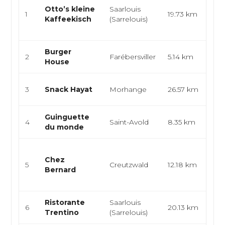
Otto’s kleine
Saarlouis
cui
1
19.73 km
Kaffeekisch
(Sarrelouis)
cui
all
Burger
Amé
2
Farébersviller
5.14 km
House
Foo
Sna
3
Snack Hayat
Morhange
26.57 km
Bur
Guinguette
Fra
4
Saint-Avold
8.35 km
du monde
Int
Fra
Chez
Eu
5
Creutzwald
12.18 km
Bernard
Bis
Bis
Ristorante
Saarlouis
Cui
6
20.13 km
Trentino
(Sarrelouis)
piz