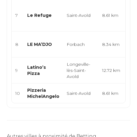
Res
rap
7
Le Refuge
Saint-Avold
8.61 km
piz
lah
Cui
8
LE MA’DJO
Forbach
8.34 km
bra
tra
Longeville-
Latino’s
9
lès-Saint-
12.72 km
Ita
Pizza
Avold
Pizzeria
10
Saint-Avold
8.61 km
Ita
MichelAngelo
Autres villes à proximité de Betting