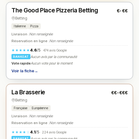
The Good Place Pizzeria Betting
€-€€
N° 2
★
Betting
Italienne
Pizza
Livraison :
Non renseignée
Réservation en ligne :
Non renseignée
4.6
/5
★★★★★
· 474 avis Google
Aucun avis par la communauté
RANKEAT
Vote rapide
Aucun vote pour le moment
Voir la fiche
→
Fermé
(08:00 – 19:00)
La Brasserie
€€-€€€
N° 3
★
Betting
Française
Européenne
Livraison :
Non renseignée
Réservation en ligne :
Non renseignée
4.1
/5
★★★★☆
· 224 avis Google
Aucun avis par la communauté
RANKEAT