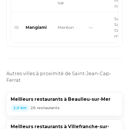
Var
cuisine 
Sandwi
Sandwi
10
Mangiami
Menton
—
Cuisine
médite
Autres villes à proximité de Saint-Jean-Cap-
Ferrat
Meilleurs restaurants à Beaulieu-sur-Mer
•
26 restaurants
2,0 km
Meilleurs restaurants à Villefranche-sur-