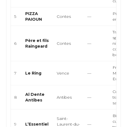
cuisin
PIZZA
Pizzeria
5
Contes
—
PAIOUN
empor
Traiteur
spécial
Père et fils
6
Contes
—
niçoise
Raingeard
comme
bouch
Françai
7
Le Ring
Vence
—
Médite
Europ
Cuisine
Al Dente
8
Antibes
—
traiteur
Antibes
sandwi
Bistrot 
Saint-
cuisine
9
L’Essentiel
Laurent-du-
—
traditio