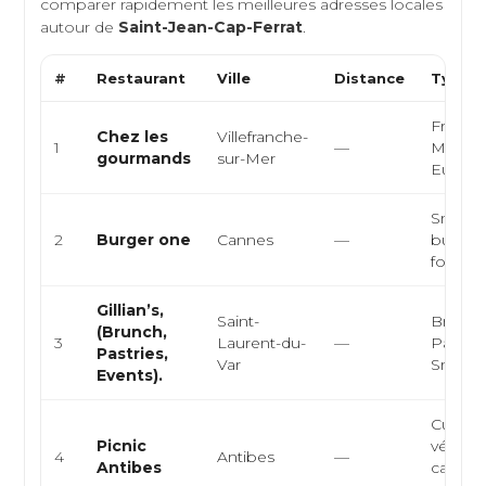
comparer rapidement les meilleures adresses locales
autour de
Saint-Jean-Cap-Ferrat
.
#
Restaurant
Ville
Distance
Type d
Françai
Chez les
Villefranche-
1
—
Médite
gourmands
sur-Mer
Europ
Snack, 
2
Burger one
Cannes
—
burgers
food
Gillian’s,
Saint-
Brunch
(Brunch,
3
Laurent-du-
—
Pâtisse
Pastries,
Var
Snacki
Events).
Cuisine
Picnic
végéta
4
Antibes
—
Antibes
café he