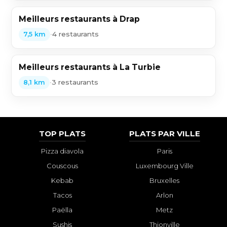
Meilleurs restaurants à Drap
•
4 restaurants
7,5 km
Meilleurs restaurants à La Turbie
•
3 restaurants
8,1 km
TOP PLATS
PLATS PAR VILLE
Pizza diavola
Paris
Couscous
Luxembourg Ville
Kebab
Bruxelles
Tacos
Arlon
Paëlla
Metz
Sushis
Thionville