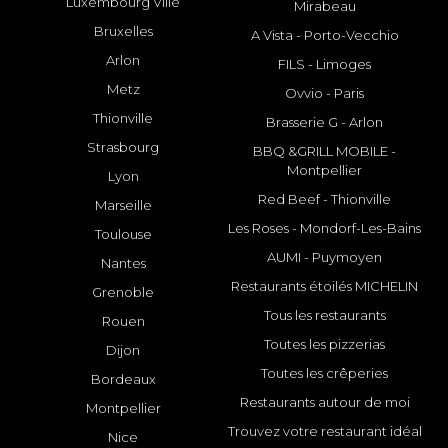
Luxembourg Ville
Mirabeau
Bruxelles
A Vista - Porto-Vecchio
Arlon
FILS - Limoges
Metz
Ovvio - Paris
Thionville
Brasserie G - Arlon
Strasbourg
BBQ &GRILL MOBILE -
Montpellier
Lyon
Red Beef - Thionville
Marseille
Les Roses - Mondorf-Les-Bains
Toulouse
AUMI - Puymoyen
Nantes
Restaurants étoilés MICHELIN
Grenoble
Tous les restaurants
Rouen
Toutes les pizzerias
Dijon
Toutes les crêperies
Bordeaux
Restaurants autour de moi
Montpellier
Trouvez votre restaurant idéal
Nice