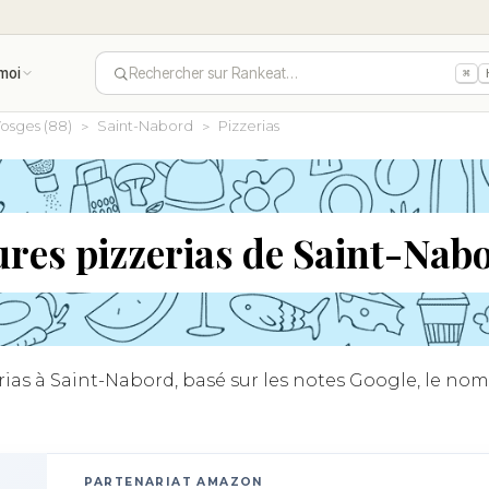
moi
Rechercher sur Rankeat…
⌘
osges (88)
Saint-Nabord
Pizzerias
ures pizzerias de Saint-Nab
as à Saint-Nabord, basé sur les notes Google, le nombr
PARTENARIAT AMAZON