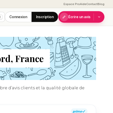
Espace Pro
Aide
Contact
Blog
Connexion
Inscription
Écrire un avis
K
ord, France
e d’avis clients et la qualité globale de
prime