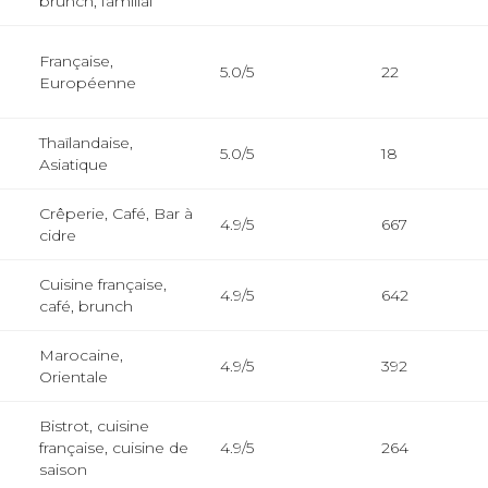
brunch, familial
Française,
5.0/5
22
Européenne
Thaïlandaise,
5.0/5
18
Asiatique
Crêperie, Café, Bar à
4.9/5
667
cidre
Cuisine française,
4.9/5
642
café, brunch
Marocaine,
4.9/5
392
Orientale
Bistrot, cuisine
française, cuisine de
4.9/5
264
saison