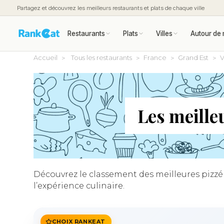
Partagez et découvrez les meilleurs restaurants et plats de chaque ville
Restaurants
Plats
Villes
Autour de 
Accueil
Tous les restaurants
France
Grand Est
V
Les meille
Découvrez le classement des meilleures pizzéri
l’expérience culinaire.
CHOIX RANKEAT