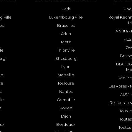
Paris
Poch
 Ville
Luxembourg Ville
Royal Kechm
M
es
Bruxelles
A Vista 
Arlon
FILS
Metz
Ovv
lle
Thionville
Brasse
urg
Strasbourg
BBQ &GR
Lyon
Mo
le
Marseille
Red Bee
se
Toulouse
Les Roses -
s
Nantes
AUMI 
le
Grenoble
Restaurants
n
Rouen
Tous le
Dijon
Toutes 
ux
Bordeaux
Toutes 