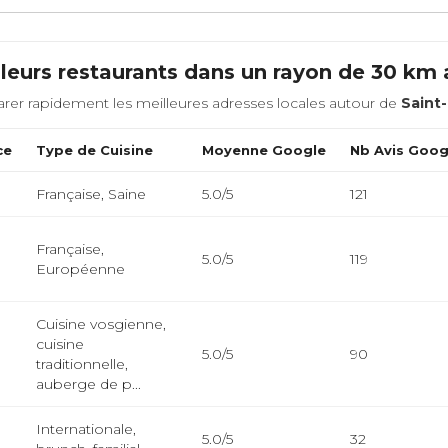
leurs restaurants dans un rayon de 30 km
rer rapidement les meilleures adresses locales autour de
Saint
ce
Type de Cuisine
Moyenne Google
Nb Avis Goog
Française, Saine
5.0/5
121
Française,
5.0/5
119
Européenne
Cuisine vosgienne,
cuisine
5.0/5
90
traditionnelle,
auberge de p...
Internationale,
5.0/5
32