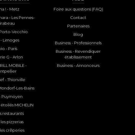
a ! - Metz
Foire aux questions (FAQ)
ara - Les Pennes-
Contact
irabeau
Partenaires
- Porto-Vecchio
Blog
 - Limoges
Business - Professionnels
io - Paris
Business - Revendiquer
rie G - Arlon
établissement
ILL MOBILE -
Business - Annonceurs
ntpellier
f - Thionville
 Mondorf-Les-Bains
- Puymoyen
 étoilés MICHELIN
s restaurants
les pizzerias
les crêperies