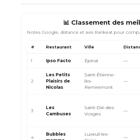
📊 Classement des meil
Notes Google, distance et avis Rankeat pour compa
#
Restaurant
Ville
Distan
1
Ipso Facto
Épinal
—
Les Petits
Saint-Étienne-
2
Plaisirs de
lès-
—
Nicolas
Remiremont
Les
Saint-Dié-des-
3
—
Cambuses
Vosges
Bubbles
Luxeuil-les-
4
—