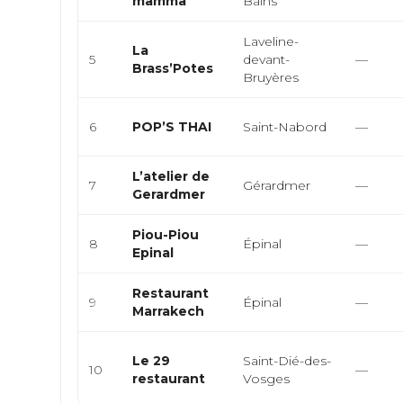
mamma
Bains
Laveline-
La
5
devant-
—
Brass’Potes
Bruyères
6
POP’S THAI
Saint-Nabord
—
L’atelier de
7
Gérardmer
—
Gerardmer
Piou-Piou
8
Épinal
—
Epinal
Restaurant
9
Épinal
—
Marrakech
Le 29
Saint-Dié-des-
10
—
restaurant
Vosges