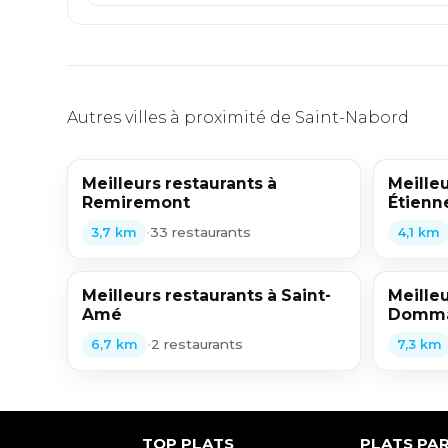
Autres villes à proximité de Saint-Nabord
Meilleurs restaurants à
Meilleu
Remiremont
Étienn
•
33 restaurants
3,7 km
4,1 km
Meilleurs restaurants à Saint-
Meilleu
Amé
Domma
•
2 restaurants
6,7 km
7,3 km
TOP PLATS
PLATS PAR