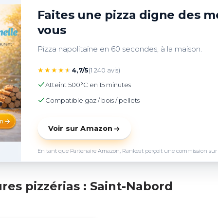
Faites une pizza digne des me
vous
Pizza napolitaine en 60 secondes, à la maison.
★
★
★
★
★
4,7/5
(1 240 avis)
Atteint 500°C en 15 minutes
Compatible gaz / bois / pellets
Voir sur Amazon
En tant que Partenaire Amazon, Rankeat perçoit une commission sur les 
res pizzérias : Saint-Nabord