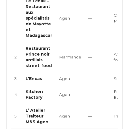
Le Tchak –
Restaurant
aux
Créole,
1
spécialités
Agen
—
Madaga
de Mayotte
et
Madagascar
Restaurant
Prince noir
Antillai
2
Marmande
—
antillais
food
street-food
3
L’Encas
Agen
—
Snack,
Kitchen
Françai
4
Agen
—
Factory
Europ
L’ Atelier
5
Traiteur
Agen
—
Traiteur
M&S Agen