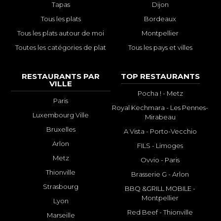
Tapas
Dijon
Tous les plats
Bordeaux
Tous les plats autour de moi
Montpellier
Toutes les catégories de plat
Tous les pays et villes
RESTAURANTS PAR
TOP RESTAURANTS
VILLE
Pocha ! - Metz
Paris
Royal Kechmara - Les Pennes-
Luxembourg Ville
Mirabeau
Bruxelles
A Vista - Porto-Vecchio
Arlon
FILS - Limoges
Metz
Ovvio - Paris
Thionville
Brasserie G - Arlon
Strasbourg
BBQ &GRILL MOBILE -
Montpellier
Lyon
Red Beef - Thionville
Marseille