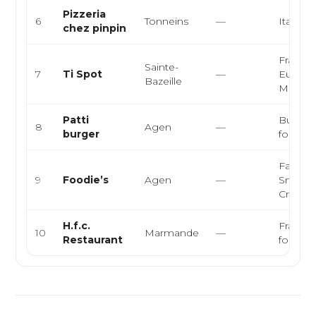
Pizzeria
6
Tonneins
—
Italienn
chez pinpin
Françai
Sainte-
7
Ti Spot
—
Europé
Bazeille
Moder
Patti
Burger,
8
Agen
—
burger
food, f
Fast-fo
9
Foodie’s
Agen
—
Smash 
Crispy r
H.f.c.
Françai
10
Marmande
—
Restaurant
food, Gr