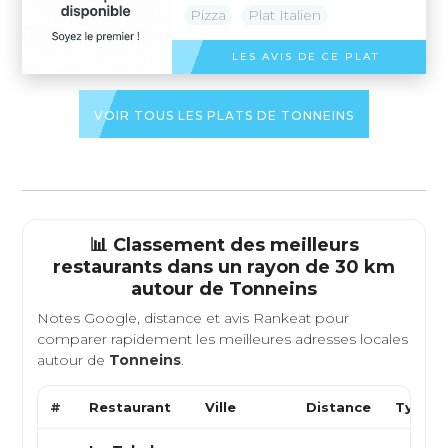
Pizza
Plat Italien
LES AVIS DE CE PLAT
VOIR TOUS LES PLATS DE TONNEINS
📊 Classement des meilleurs
restaurants dans un rayon de 30 km
autour de
Tonneins
Notes Google, distance et avis Rankeat pour
comparer rapidement les meilleures adresses locales
autour de
Tonneins
.
#
Restaurant
Ville
Distance
Type d