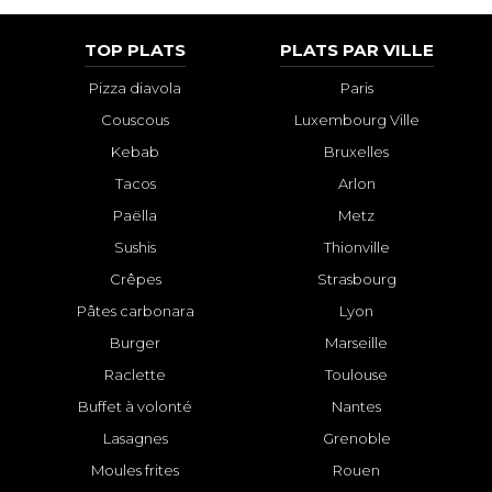
TOP PLATS
PLATS PAR VILLE
Pizza diavola
Paris
Couscous
Luxembourg Ville
Kebab
Bruxelles
Tacos
Arlon
Paëlla
Metz
Sushis
Thionville
Crêpes
Strasbourg
Pâtes carbonara
Lyon
Burger
Marseille
Raclette
Toulouse
Buffet à volonté
Nantes
Lasagnes
Grenoble
Moules frites
Rouen