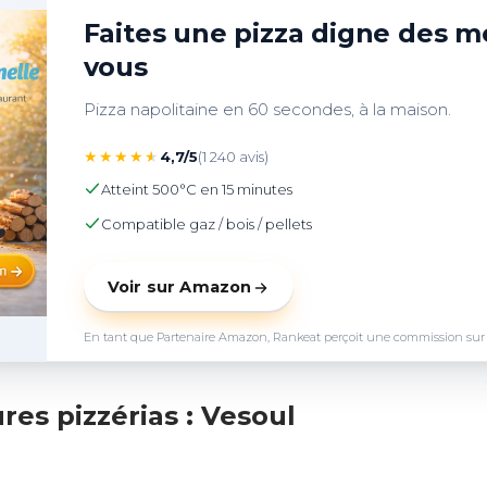
Faites une pizza digne des me
vous
Pizza napolitaine en 60 secondes, à la maison.
★
★
★
★
★
4,7/5
(1 240 avis)
Atteint 500°C en 15 minutes
Compatible gaz / bois / pellets
Voir sur Amazon
En tant que Partenaire Amazon, Rankeat perçoit une commission sur les 
es pizzérias : Vesoul