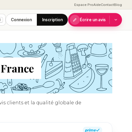
Espace Pro
Aide
Contact
Blog
Connexion
Inscription
Écrire un avis
K
, France
s clients et la qualité globale de
prime