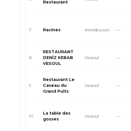
Restaurant
7
Racines
Montbozon
—
RESTAURANT
8
DENİZ KEBAB
Vesoul
—
VESOUL
Restaurant Le
9
Caveau du
Vesoul
—
Grand Puits
La table des
10
Vesoul
—
gosses