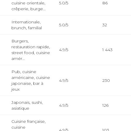
cuisine orientale,
5.0/5
86
crêperie, burge...
Internationale,
5.0/5
32
brunch, familial
Burgers,
restauration rapide,
4.9/5
1 443
street food, cuisine
amér...
Pub, cuisine
américaine, cuisine
4.9/5
230
japonaise, bar à
jeux
Japonais, sushi,
4.9/5
126
asiatique
Cuisine française,
cuisine
4.9/5
103