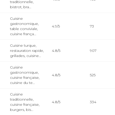
traditionnelle,
bistrot, bra...
Cuisine
gastronomique,
4.9/5
73
table conviviale,
cuisine frança...
Cuisine turque,
restauration rapide,
4.8/5
907
grillades, cuisine...
Cuisine
gastronomique,
4.8/5
525
cuisine française,
cuisine du te...
Cuisine
traditionnelle,
4.8/5
334
cuisine française,
burgers, bis...