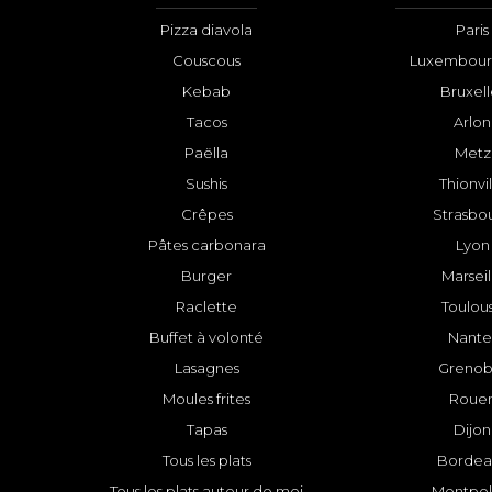
Pizza diavola
Paris
Couscous
Luxembourg
Kebab
Bruxell
Tacos
Arlon
Paëlla
Metz
Sushis
Thionvi
Crêpes
Strasbo
Pâtes carbonara
Lyon
Burger
Marseil
Raclette
Toulou
Buffet à volonté
Nante
Lasagnes
Grenob
Moules frites
Roue
Tapas
Dijon
Tous les plats
Bordea
Tous les plats autour de moi
Montpell