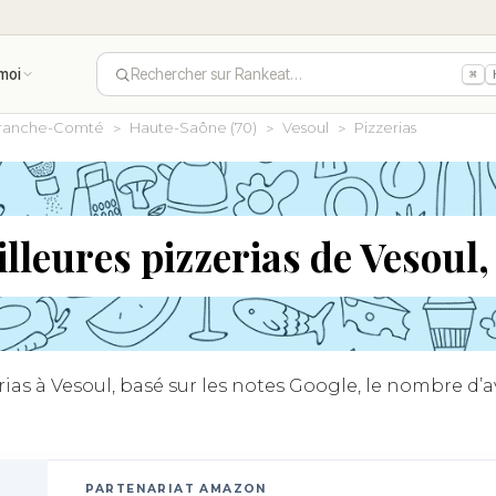
moi
Rechercher sur Rankeat…
⌘
ranche-Comté
Haute-Saône (70)
Vesoul
Pizzerias
lleures pizzerias de Vesoul
as à Vesoul, basé sur les notes Google, le nombre d’avi
PARTENARIAT AMAZON