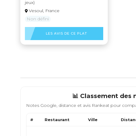
jeux)
Vesoul, France
Non défini
LES AVIS DE CE PLAT
📊 Classement des 
Notes Google, distance et avis Rankeat pour compa
#
Restaurant
Ville
Distan