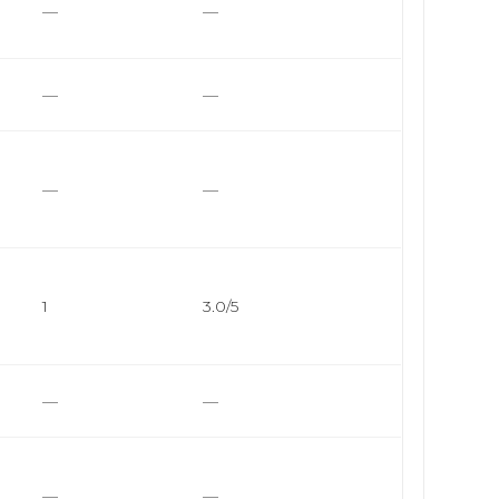
—
—
—
—
—
—
1
3.0/5
—
—
—
—