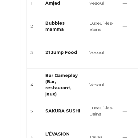
1
Amjad
Vesoul
—
Bubbles
Luxeuil-les-
2
—
mamma
Bains
3
21 Jump Food
Vesoul
—
Bar Gameplay
(Bar,
4
Vesoul
—
restaurant,
jeux)
Luxeuil-les-
5
SAKURA SUSHI
—
Bains
L’ÉVASION
6
Traves
—