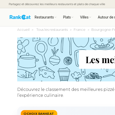
Partagez et découvrez les meilleurs restaurants et plats de chaque ville
Restaurants
Plats
Villes
Autour de 
Accueil
Tous les restaurants
France
Bourgogne-F
Les mei
Découvrez le classement des meilleures pizzéri
l’expérience culinaire.
CHOIX RANKEAT