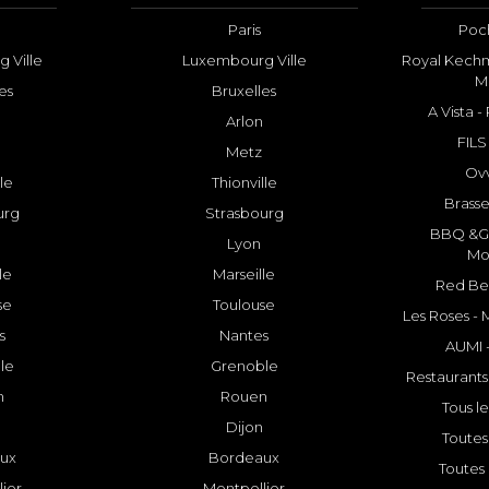
Paris
Poch
 Ville
Luxembourg Ville
Royal Kechm
M
es
Bruxelles
A Vista 
Arlon
FILS
Metz
Ovv
lle
Thionville
Brasse
urg
Strasbourg
BBQ &GR
Lyon
Mo
le
Marseille
Red Bee
se
Toulouse
Les Roses -
s
Nantes
AUMI 
le
Grenoble
Restaurants
n
Rouen
Tous le
Dijon
Toutes 
ux
Bordeaux
Toutes 
ier
Montpellier