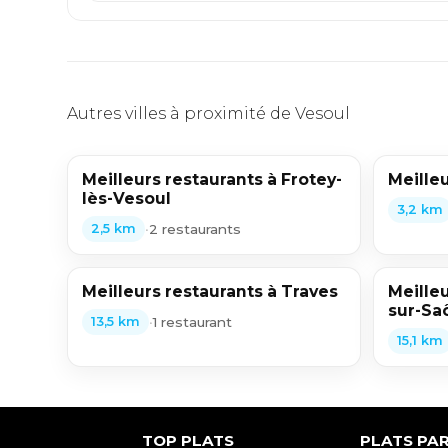
Autres villes à proximité de Vesoul
Meilleurs restaurants à Frotey-
Meilleu
lès-Vesoul
3,2 km
•
2 restaurants
2,5 km
Meilleurs restaurants à Traves
Meilleu
sur-Sa
•
1 restaurant
13,5 km
15,1 km
TOP PLATS
PLATS PAR