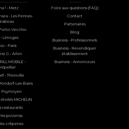
a ! - Metz
Foire aux questions (FAQ)
ara - Les Pennes-
Contact
irabeau
Partenaires
- Porto-Vecchio
Blog
 - Limoges
Business - Professionnels
io - Paris
Business - Revendiquer
rie G - Arlon
établissement
ILL MOBILE -
Business - Annonceurs
ntpellier
f - Thionville
 Mondorf-Les-Bains
- Puymoyen
 étoilés MICHELIN
s restaurants
les pizzerias
les crêperies