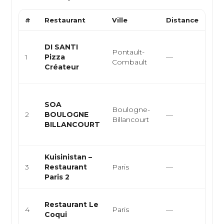
#
Restaurant
Ville
Distance
Typ
Pizz
DI SANTI
Pontault-
ital
1
Pizza
—
Combault
arti
Créateur
go..
Cui
SOA
vég
Boulogne-
2
BOULOGNE
—
fas
Billancourt
BILLANCOURT
cof
rest
Kuisinistan –
Lev
3
Restaurant
Paris
—
Gri
Paris 2
Cui
Restaurant Le
4
Paris
—
mer,
Coqui
mer