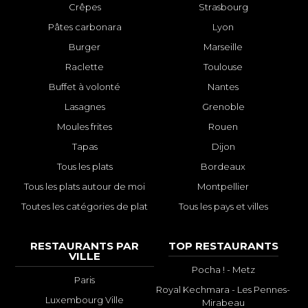
Crêpes
Strasbourg
Pâtes carbonara
Lyon
Burger
Marseille
Raclette
Toulouse
Buffet à volonté
Nantes
Lasagnes
Grenoble
Moules frites
Rouen
Tapas
Dijon
Tous les plats
Bordeaux
Tous les plats autour de moi
Montpellier
Toutes les catégories de plat
Tous les pays et villes
RESTAURANTS PAR
TOP RESTAURANTS
VILLE
Pocha ! - Metz
Paris
Royal Kechmara - Les Pennes-
Luxembourg Ville
Mirabeau