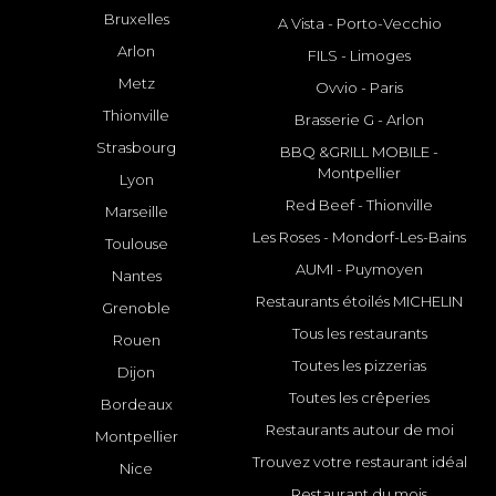
Bruxelles
A Vista - Porto-Vecchio
Arlon
FILS - Limoges
Metz
Ovvio - Paris
Thionville
Brasserie G - Arlon
Strasbourg
BBQ &GRILL MOBILE -
Montpellier
Lyon
Red Beef - Thionville
Marseille
Les Roses - Mondorf-Les-Bains
Toulouse
AUMI - Puymoyen
Nantes
Restaurants étoilés MICHELIN
Grenoble
Tous les restaurants
Rouen
Toutes les pizzerias
Dijon
Toutes les crêperies
Bordeaux
Restaurants autour de moi
Montpellier
Trouvez votre restaurant idéal
Nice
Restaurant du mois