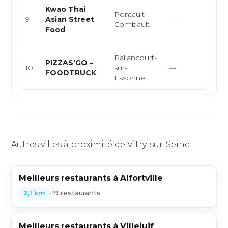
Cui
Kwao Thai
Pontault-
thaï
9
Asian Street
—
Combault
str
Food
asi
Ballancourt-
Pizz
PIZZAS’GO –
10
sur-
—
arti
FOODTRUCK
Essonne
foo
Autres villes à proximité de Vitry-sur-Seine
Meilleurs restaurants à Alfortville
•
19 restaurants
2,1 km
Meilleurs restaurants à Villejuif