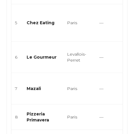
Cui
vég
5
Chez Eating
Paris
—
cui
taï
asia
Cuis
Levallois-
bist
6
Le Gourmeur
—
Perret
Pla
apéri
Cuis
bis
7
Mazali
Paris
—
mod
créa
Cuis
Pizzeria
8
Paris
—
pizz
Primavera
pât