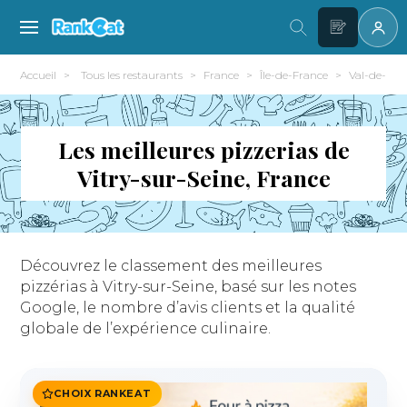
Accueil
Tous les restaurants
France
Île-de-France
Val-de-Mar
Les meilleures pizzerias de
Vitry-sur-Seine, France
Découvrez le classement des meilleures
pizzérias à Vitry-sur-Seine, basé sur les notes
Google, le nombre d’avis clients et la qualité
globale de l’expérience culinaire.
CHOIX RANKEAT