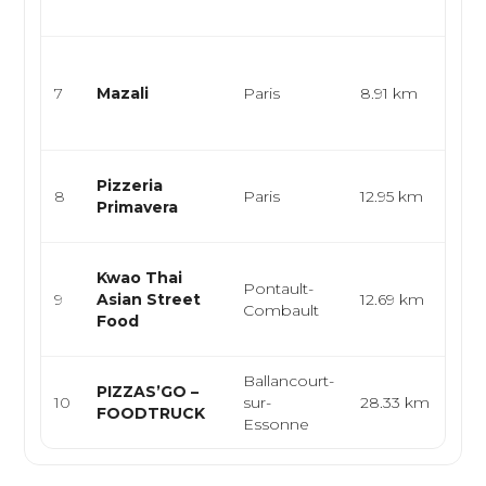
apéri
Cuis
bis
7
Mazali
Paris
8.91 km
mod
créa
Cuis
Pizzeria
8
Paris
12.95 km
pizz
Primavera
pât
Cui
Kwao Thai
Pontault-
thaï
9
Asian Street
12.69 km
Combault
str
Food
asi
Ballancourt-
Pizz
PIZZAS’GO –
10
sur-
28.33 km
arti
FOODTRUCK
Essonne
foo