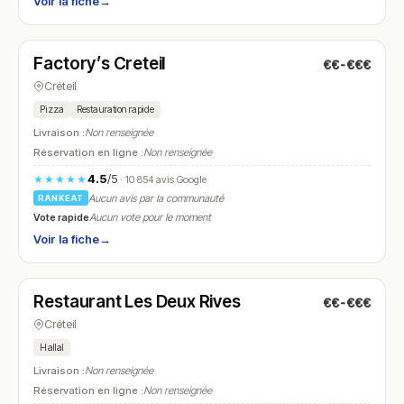
Voir la fiche
→
Fermé
(11:30 – 02:00)
Factory’s Creteil
€€-€€€
N° 12
Créteil
Pizza
Restauration rapide
Livraison :
Non renseignée
Réservation en ligne :
Non renseignée
4.5
/5
★★★★★
· 10 854 avis Google
Aucun avis par la communauté
RANKEAT
Vote rapide
Aucun vote pour le moment
Voir la fiche
→
Fermé
(12:00 – 15:00, 18:30 – 23:00)
Restaurant Les Deux Rives
€€-€€€
N° 13
Créteil
Hallal
Livraison :
Non renseignée
Réservation en ligne :
Non renseignée