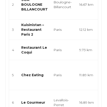
Boulogne-
2
BOULOGNE
16.67 km
fas
Billancourt
BILLANCOURT
cof
rest
Kuisinistan –
Lev
3
Restaurant
Paris
12.12 km
Gri
Paris 2
Cui
Restaurant Le
4
Paris
9.73 km
mer,
Coqui
mer
Cui
vég
5
Chez Eating
Paris
11.89 km
cui
taï
asia
Cuis
Levallois-
bist
6
Le Gourmeur
16.89 km
Perret
Pla