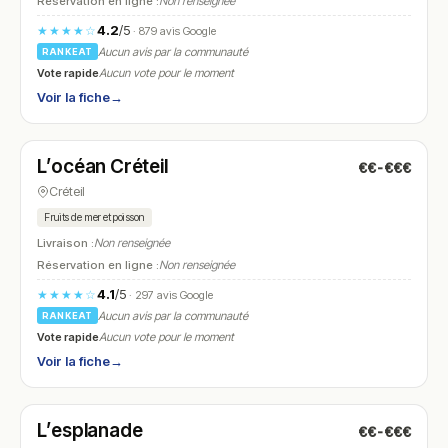
Réservation en ligne :
Non renseignée
4.2
/5
★★★★☆
· 879 avis Google
Aucun avis par la communauté
RANKEAT
Vote rapide
Aucun vote pour le moment
Voir la fiche
→
Fermé
(12:00 – 23:00)
L’océan Créteil
€€-€€€
N° 27
Créteil
Fruits de mer et poisson
Livraison :
Non renseignée
Réservation en ligne :
Non renseignée
4.1
/5
★★★★☆
· 297 avis Google
Aucun avis par la communauté
RANKEAT
Vote rapide
Aucun vote pour le moment
Voir la fiche
→
Ouvert
(07:00 – 00:00)
L’esplanade
€€-€€€
N° 28