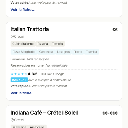
Vote rapide
Aucun vote pour le moment
Voir la fiche
→
Fermé
(10:00 – 23:00)
Italian Trattoria
€€
N° 17
Créteil
Cuisine italienne
Pizzeria
Trattoria
Pizza Margherita
Carbonara
Lasagnes
Risotto
Tiramisu
Livraison :
Non renseignée
Réservation en ligne :
Non renseignée
4.3
/5
★★★★☆
· 3 033 avis Google
Aucun avis par la communauté
RANKEAT
Vote rapide
Aucun vote pour le moment
Voir la fiche
→
Fermé
(10:30 – 23:00)
Indiana Café – Créteil Soleil
€€-€€€
N° 18
Créteil
Mexicaine
Américaine