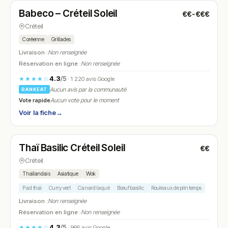
Babeco – Créteil Soleil
€€-€€€
N° 20
Créteil
Coréenne
Grillades
Livraison :
Non renseignée
Réservation en ligne :
Non renseignée
4.3
/5
★★★★☆
· 1 220 avis Google
Aucun avis par la communauté
RANKEAT
Vote rapide
Aucun vote pour le moment
Voir la fiche
→
Fermé
(11:00 – 23:00)
Thaï Basilic Créteil Soleil
€€
N° 21
Créteil
Thaïlandais
Asiatique
Wok
Pad thaï
Curry vert
Canard laqué
Bœuf basilic
Rouleaux de printemps
Livraison :
Non renseignée
Réservation en ligne :
Non renseignée
4.3
/5
★★★★☆
· 966 avis Google