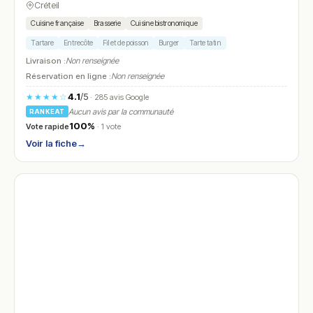
Créteil
Cuisine française
Brasserie
Cuisine bistronomique
Tartare
Entrecôte
Filet de poisson
Burger
Tarte tatin
Livraison :
Non renseignée
Réservation en ligne :
Non renseignée
4.1
/5
★★★★☆
· 285 avis Google
Aucun avis par la communauté
RANKEAT
100%
Vote rapide
· 1 vote
Voir la fiche
→