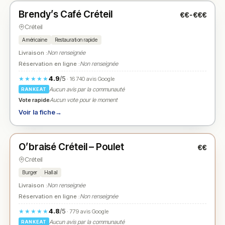
Brendy’s Café Créteil
€€-€€€
N° 2
★
Créteil
Américaine
Restauration rapide
Livraison :
Non renseignée
Réservation en ligne :
Non renseignée
4.9
/5
★★★★★
· 16 740 avis Google
Aucun avis par la communauté
RANKEAT
Vote rapide
Aucun vote pour le moment
Voir la fiche
→
Fermé
(11:00 – 02:00)
O’braisé Créteil – Poulet
€€
N° 3
★
Créteil
Burger
Hallal
Livraison :
Non renseignée
Réservation en ligne :
Non renseignée
4.8
/5
★★★★★
· 779 avis Google
Aucun avis par la communauté
RANKEAT