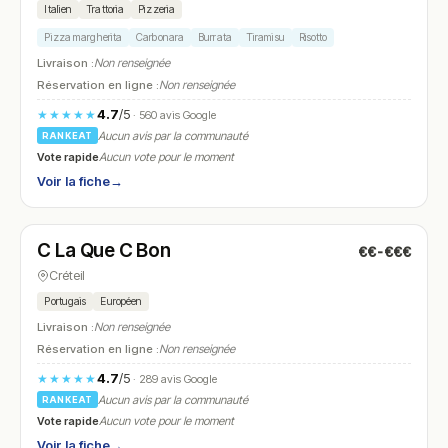
Italien
Trattoria
Pizzeria
Pizza margherita
Carbonara
Burrata
Tiramisu
Risotto
Livraison :
Non renseignée
Réservation en ligne :
Non renseignée
4.7
/5
★★★★★
· 560 avis Google
Aucun avis par la communauté
RANKEAT
Vote rapide
Aucun vote pour le moment
Voir la fiche
→
Fermé
(11:00 – 15:00, 19:30 – 22:30)
C La Que C Bon
€€-€€€
N° 6
Créteil
Portugais
Européen
Livraison :
Non renseignée
Réservation en ligne :
Non renseignée
4.7
/5
★★★★★
· 289 avis Google
Aucun avis par la communauté
RANKEAT
Vote rapide
Aucun vote pour le moment
Voir la fiche
→