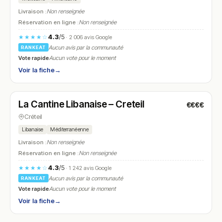
Livraison :
Non renseignée
Réservation en ligne :
Non renseignée
4.3
/5
★★★★☆
· 2 006 avis Google
Aucun avis par la communauté
RANKEAT
Vote rapide
Aucun vote pour le moment
Voir la fiche
→
Fermé
(11:00 – 23:00)
La Cantine Libanaise – Creteil
€€€€
N° 19
Créteil
Libanaise
Méditerranéenne
Livraison :
Non renseignée
Réservation en ligne :
Non renseignée
4.3
/5
★★★★☆
· 1 242 avis Google
Aucun avis par la communauté
RANKEAT
Vote rapide
Aucun vote pour le moment
Voir la fiche
→
Fermé
(12:00 – 22:00)