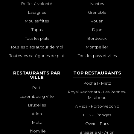
Buffet à volonté
Nantes
Lasagnes
Grenoble
Moules frites
Rouen
Tapas
Dijon
Tous les plats
Bordeaux
Tous les plats autour de moi
Montpellier
Toutes les catégories de plat
Tous les pays et villes
RESTAURANTS PAR
TOP RESTAURANTS
VILLE
Pocha ! - Metz
Paris
Royal Kechmara - Les Pennes-
Luxembourg Ville
Mirabeau
Bruxelles
A Vista - Porto-Vecchio
Arlon
FILS - Limoges
Metz
Ovvio - Paris
Thionville
Brasserie G - Arlon