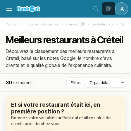
Accueil
Tous les restaurants
France 🇫🇷
Île-de-France
Val-d
Meilleurs restaurants à Créteil
Découvrez le classement des meilleurs restaurants à
Créteil, basé sur les notes Google, le nombre d'avis
clients et la qualité globale de l'expérience culinaire.
30
restaurants
·
Filtres
Et si votre restaurant était ici, en
première position ?
Boostez votre visibilité sur Rankeat et attirez plus de
clients près de chez vous.