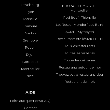
Strasbourg
BBQ &GRILL MOBILE -
Montpellier
Lyon
Red Beef - Thionville
Marseille
Les Roses - Mondorf-Les-Bains
Toulouse
AUMI - Puymoyen
Nantes
Restaurants étoilés MICHELIN
Grenoble
Tous les restaurants
Rouen
Toutes les pizzerias
Dijon
Toutes les crêperies
Bordeaux
Restaurants autour de moi
Montpellier
Trouvez votre restaurant idéal
Nice
Restaurant du mois
AIDE
Foire aux questions (FAQ)
Contact