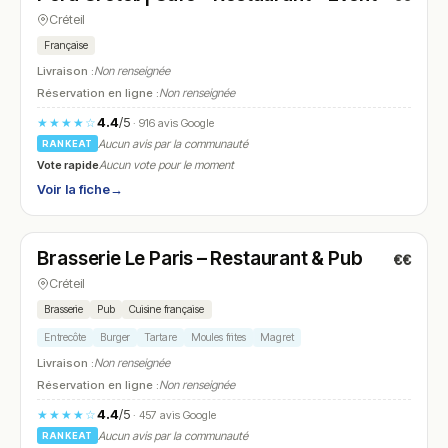
Créteil
Française
Livraison :
Non renseignée
Réservation en ligne :
Non renseignée
4.4
/5
★★★★☆
· 916 avis Google
Aucun avis par la communauté
RANKEAT
Vote rapide
Aucun vote pour le moment
Voir la fiche
→
Ouvert
(08:00 – 00:00)
Brasserie Le Paris – Restaurant & Pub
€€
N° 16
Créteil
Brasserie
Pub
Cuisine française
Entrecôte
Burger
Tartare
Moules frites
Magret
Livraison :
Non renseignée
Réservation en ligne :
Non renseignée
4.4
/5
★★★★☆
· 457 avis Google
Aucun avis par la communauté
RANKEAT