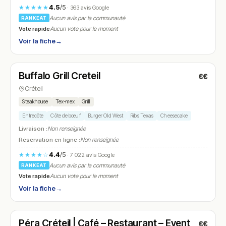
4.5
/5
★★★★★
· 363 avis Google
Aucun avis par la communauté
RANKEAT
Vote rapide
Aucun vote pour le moment
Voir la fiche
→
Fermé
(11:30 – 22:30)
Buffalo Grill Creteil
€€
N° 14
Créteil
Steakhouse
Tex-mex
Grill
Entrecôte
Côte de bœuf
Burger Old West
Ribs Texas
Cheesecake
Livraison :
Non renseignée
Réservation en ligne :
Non renseignée
4.4
/5
★★★★☆
· 7 022 avis Google
Aucun avis par la communauté
RANKEAT
Vote rapide
Aucun vote pour le moment
Voir la fiche
→
Fermé
(10:00 – 23:00)
Péra Créteil | Café – Restaurant – Event
€€
N° 15