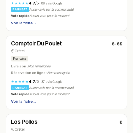
4.7
/5
★★★★★
· 89 avis Google
Aucun avis par la communauté
RANKEAT
Vote rapide
Aucun vote pour le moment
Voir la fiche
→
Fermé
(12:00 – 00:00)
Comptoir Du Poulet
€-€€
N° 9
Créteil
Française
Livraison :
Non renseignée
Réservation en ligne :
Non renseignée
4.7
/5
★★★★★
· 37 avis Google
Aucun avis par la communauté
RANKEAT
Vote rapide
Aucun vote pour le moment
Voir la fiche
→
Fermé
(10:00 – 22:30)
Los Pollos
€
N° 10
Créteil