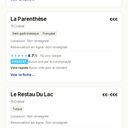
Fermé
(12:00 – 15:00, 19:00 – 22:30)
La Parenthèse
€€€
N° 7
Créteil
Semi-gastronomique
Française
Livraison :
Non renseignée
Réservation en ligne :
Non renseignée
4.7
/5
★★★★★
· 150 avis Google
Aucun avis par la communauté
RANKEAT
Vote rapide
Aucun vote pour le moment
Voir la fiche
→
Fermé
(11:00 – 21:30)
Le Restau Du Lac
€€-€€€
N° 8
Créteil
Turque
Livraison :
Non renseignée
Réservation en ligne :
Non renseignée