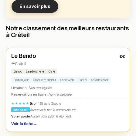
En savoir plus
Notre classement des meilleurs restaurants
à Créteil
Fermé
(19:00 – 22:30)
Le Bendo
€€
N° 1
★
Créteil
Bistrot
Sandwicherie
Café
Plat du jour
Croque-monsieur
Sandwich
Panini
Salade césar
Livraison :
Non renseignée
Réservation en ligne :
Non renseignée
5
/5
★★★★★
· 138 avis Google
Aucun avis par la communauté
RANKEAT
Vote rapide
Aucun vote pour le moment
Voir la fiche
→
Fermé
(11:00 – 22:00)