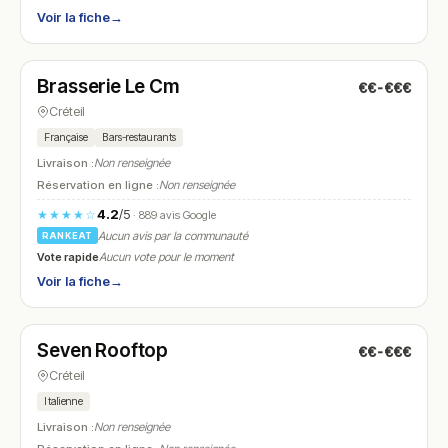
Voir la fiche
→
Ouvert
(06:00 – 23:00)
Brasserie Le Cm
€€-€€€
N° 25
Créteil
Française
Bars-restaurants
Livraison :
Non renseignée
Réservation en ligne :
Non renseignée
4.2
/5
★★★★☆
· 889 avis Google
Aucun avis par la communauté
RANKEAT
Vote rapide
Aucun vote pour le moment
Voir la fiche
→
Fermé
(19:00 – 02:00)
Seven Rooftop
€€-€€€
N° 26
Créteil
Italienne
Livraison :
Non renseignée