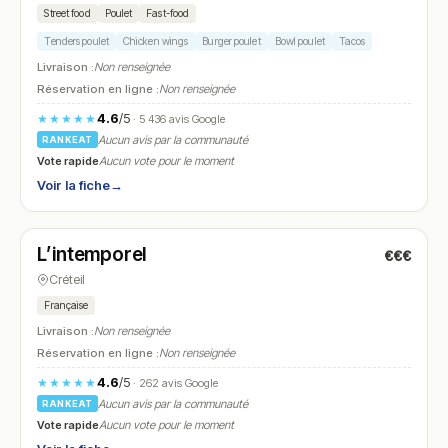
Street food
Poulet
Fast-food
Tenders poulet
Chicken wings
Burger poulet
Bowl poulet
Tacos
Livraison :
Non renseignée
Réservation en ligne :
Non renseignée
4.6
/5
★★★★★
· 5 436 avis Google
Aucun avis par la communauté
RANKEAT
Vote rapide
Aucun vote pour le moment
Voir la fiche
→
Fermé
(12:00 – 14:00, 19:00 – 21:30)
L’intemporel
€€€
N° 11
Créteil
Française
Livraison :
Non renseignée
Réservation en ligne :
Non renseignée
4.6
/5
★★★★★
· 262 avis Google
Aucun avis par la communauté
RANKEAT
Vote rapide
Aucun vote pour le moment