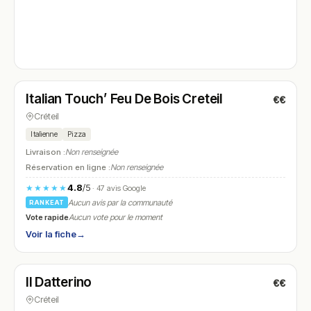
Fermé
(15:00 – 02:00)
Italian Touch’ Feu De Bois Creteil
€€
N° 4
Créteil
Italienne
Pizza
Livraison :
Non renseignée
Réservation en ligne :
Non renseignée
4.8
/5
★★★★★
· 47 avis Google
Aucun avis par la communauté
RANKEAT
Vote rapide
Aucun vote pour le moment
Voir la fiche
→
Fermé
(12:00 – 14:15, 19:00 – 22:15)
Il Datterino
€€
N° 5
Créteil