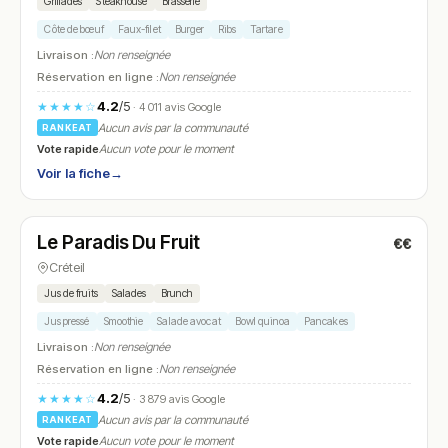
Grillades
Steakhouse
Brasserie
Côte de bœuf
Faux-filet
Burger
Ribs
Tartare
Livraison :
Non renseignée
Réservation en ligne :
Non renseignée
4.2
/5
★★★★☆
· 4 011 avis Google
Aucun avis par la communauté
RANKEAT
Vote rapide
Aucun vote pour le moment
Voir la fiche
→
Fermé
(11:30 – 00:00)
Le Paradis Du Fruit
€€
N° 24
Créteil
Jus de fruits
Salades
Brunch
Jus pressé
Smoothie
Salade avocat
Bowl quinoa
Pancakes
Livraison :
Non renseignée
Réservation en ligne :
Non renseignée
4.2
/5
★★★★☆
· 3 879 avis Google
Aucun avis par la communauté
RANKEAT
Vote rapide
Aucun vote pour le moment