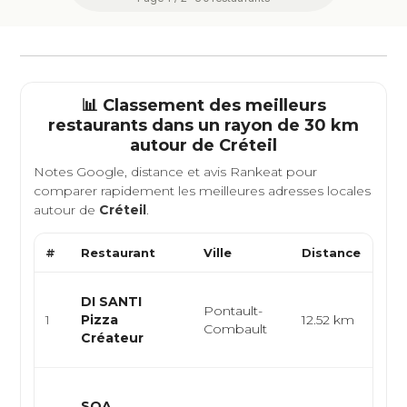
📊 Classement des meilleurs
restaurants dans un rayon de 30 km
autour de
Créteil
Notes Google, distance et avis Rankeat pour
comparer rapidement les meilleures adresses locales
autour de
Créteil
.
#
Restaurant
Ville
Distance
Typ
Pizz
DI SANTI
Pontault-
ital
1
Pizza
12.52 km
Combault
arti
Créateur
go..
Cui
SOA
vég