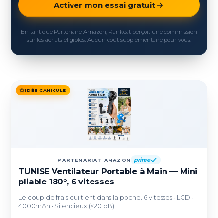
Activer mon essai gratuit
En tant que Partenaire Amazon, Rankeat perçoit une commission
sur les achats éligibles. Aucun coût supplémentaire pour vous.
IDÉE CANICULE
prime
PARTENARIAT AMAZON
TUNISE Ventilateur Portable à Main — Mini
pliable 180°, 6 vitesses
Le coup de frais qui tient dans la poche. 6 vitesses · LCD ·
4000mAh · Silencieux (<20 dB).