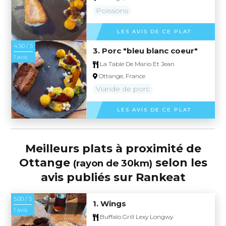
Poissons
LES AVIS DE CE PLAT
4.50 / 5
3. Porc "bleu blanc coeur"
1 avis
La Table De Mario Et Jean
Ottange, France
Viande de porc
LES AVIS DE CE PLAT
Meilleurs plats à proximité de
Ottange
selon les
(rayon de 30km)
avis publiés sur Rankeat
5.00 / 5
1. Wings
1 avis
Buffalo Grill Lexy Longwy