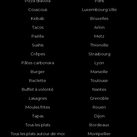
Pizza diavola
Paris
Couscous
Luxembourg Ville
Kebab
Bruxelles
Tacos
Arlon
Paëlla
Metz
Sushis
Thionville
Crêpes
Strasbourg
Pâtes carbonara
Lyon
Burger
Marseille
Raclette
Toulouse
Buffet à volonté
Nantes
Lasagnes
Grenoble
Moules frites
Rouen
Tapas
Dijon
Tous les plats
Bordeaux
Tous les plats autour de moi
Montpellier