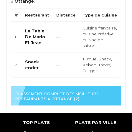
à
Ottange
.
#
Restaurant
Distance
Type de Cuisine
Moy
Cuisine française,
La Table
cuisine créative,
1
De Mario
—
4.8/
cuisine de
Et Jean
saison,...
Turque, Snack,
Snack
2
—
Kebab, Tacos,
4.4/
ender
Burger
CLASSEMENT COMPLET DES MEILLEURS
RESTAURANTS À OTTANGE (2)
TOP PLATS
PLATS PAR VILLE