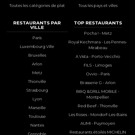
Toutes les catégories de plat
Tous les pays et villes
RESTAURANTS PAR
TOP RESTAURANTS
VILLE
Pocha ! - Metz
Paris
Royal Kechmara - Les Pennes-
Luxembourg Ville
Mirabeau
Bruxelles
A Vista - Porto-Vecchio
Arlon
FILS - Limoges
Metz
Ovvio - Paris
Thionville
Brasserie G - Arlon
Strasbourg
BBQ &GRILL MOBILE -
Montpellier
Lyon
Red Beef - Thionville
Marseille
Les Roses - Mondorf-Les-Bains
Toulouse
AUMI - Puymoyen
Nantes
Restaurants étoilés MICHELIN
Grenoble