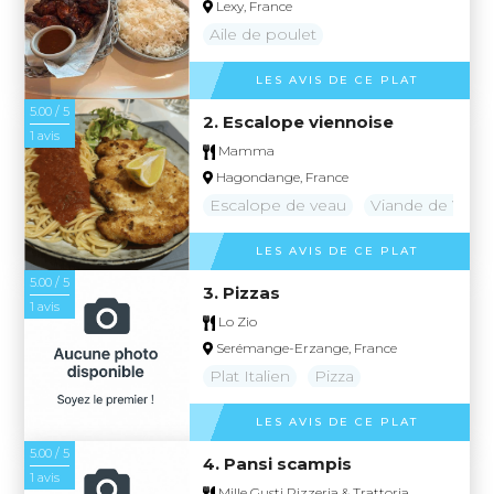
Lexy, France
Aile de poulet
LES AVIS DE CE PLAT
5.00 / 5
2. Escalope viennoise
1 avis
Mamma
Hagondange, France
Escalope de veau
Viande de Veau
LES AVIS DE CE PLAT
5.00 / 5
3. Pizzas
1 avis
Lo Zio
Serémange-Erzange, France
Plat Italien
Pizza
LES AVIS DE CE PLAT
5.00 / 5
4. Pansi scampis
1 avis
Mille Gusti Pizzeria & Trattoria