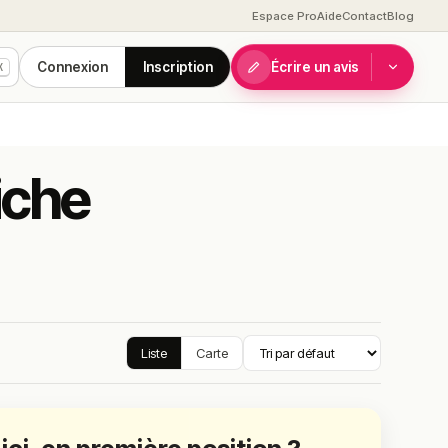
Espace Pro
Aide
Contact
Blog
Connexion
Inscription
Écrire un avis
K
iche
Liste
Carte