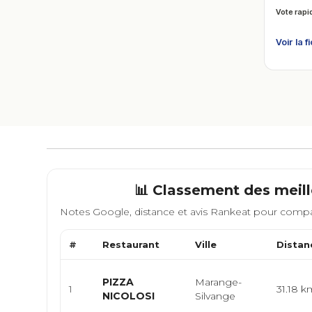
Vote rapi
Voir la f
📊 Classement des meill
Notes Google, distance et avis Rankeat pour compa
#
Restaurant
Ville
Distan
PIZZA
Marange-
1
31.18 k
NICOLOSI
Silvange