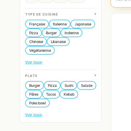
˅
TYPE DE CUISINE
Française
Italienne
Japonaise
Pizza
Burger
Indienne
Chinoise
Libanaise
Végétarienne
Voir tous
›
˅
PLATS
Burger
Pizza
Sushi
Salade
Pâtes
Tacos
Kebab
Poke bowl
Voir tous
›