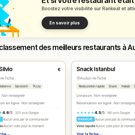
Et si votre restaurant était
Boostez votre visibilité sur Rankeat et att
En savoir plus
classement des meilleurs restaurants à A
é
Fermé
(11:45 – 14:00, 18:00 – 22:00)
(11:45 – 14:00, 17:45 – 21:30)
ilvio
Snack Istanbul
€
1
N° 2
★
le-Tiche
Audun-le-Tiche
Italienne
Sandwich
Pizza
Restauration rapide
Snack
Kebab
 :
Non renseignée
Livraison :
Non renseignée
on en ligne :
Non renseignée
Réservation en ligne :
Non renseigné
4.6
/5
4.5
/5
★
★★★★★
· 325 avis Google
· 180 avis Google
Aucun avis par la communauté
Aucun avis par la commun
T
RANKEAT
de
Vote rapide
Aucun vote pour le moment
Aucun vote pour le momen
iche
→
Voir la fiche
→