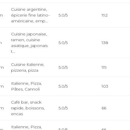
Cuisine argentine,
km
épicerie fine latino-
5.0/5
192
américaine, emp...
Cuisine japonaise,
ramen, cuisine
m
5.0/5
138
asiatique, japonais
t...
Cuisine italienne,
km
5.0/5
119
pizzeria, pizza
Italienne, Pizza,
km
5.0/5
103
Pâtes, Cannoli
Café bar, snack
km
rapide, boissons,
5.0/5
66
encas
Italienne, Pizza,
km
5.0/5
66