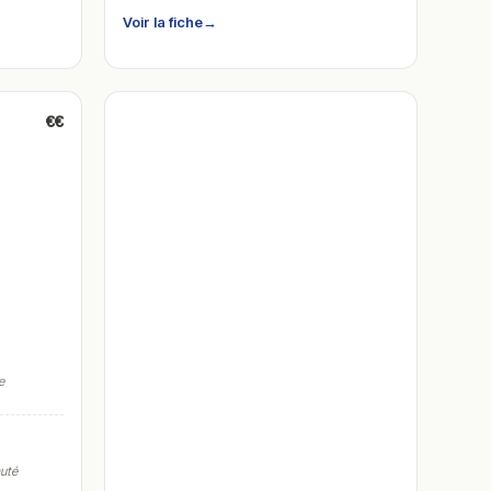
Voir la fiche
→
€€
e
auté