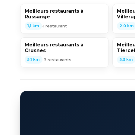
Meilleurs restaurants à
Meilleu
Russange
Villeru
•
1 restaurant
1,1 km
2,0 km
Meilleurs restaurants à
Meilleu
Crusnes
Tierce
•
3 restaurants
5,1 km
5,3 km