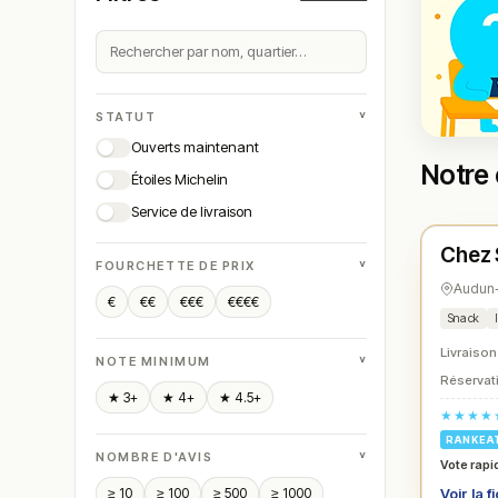
˅
STATUT
Ouverts maintenant
Notre 
Étoiles Michelin
Ferm
Service de livraison
Chez S
N° 
★
˅
FOURCHETTE DE PRIX
Audun-
€
€€
€€€
€€€€
Snack
Livraison
˅
NOTE MINIMUM
Réservati
★ 3+
★ 4+
★ 4.5+
★★★★
RANKEA
˅
NOMBRE D'AVIS
Vote rapi
≥ 10
≥ 100
≥ 500
≥ 1000
Voir la f