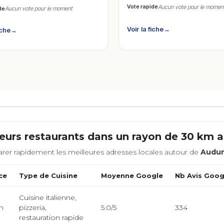
Vote rapide
Aucun vote pour le momen
de
Aucun vote pour le moment
Voir la fiche
→
iche
→
eurs restaurants dans un rayon de 30 km 
rer rapidement les meilleures adresses locales autour de
Audun
ce
Type de Cuisine
Moyenne Google
Nb Avis Goog
Cuisine italienne,
m
pizzeria,
5.0/5
334
restauration rapide