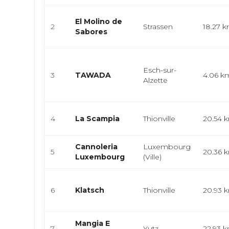
El Molino de
2
Strassen
18.27 
Sabores
Esch-sur-
3
TAWADA
4.06 k
Alzette
4
La Scampia
Thionville
20.54 
Cannoleria
Luxembourg
5
20.36 
Luxembourg
(Ville)
6
Klatsch
Thionville
20.93 
Mangia E
7
Yutz
22.93 