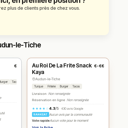
 ici, en première position ?
irez plus de clients près de chez vous.
udun-le-Tiche
Ouvert
(11:00 – 14:30, 17:00 – 23:00)
Au Roi De La Frite Snack
€
€-€€
N° 3
★
Kaya
Audun-le-Tiche
Burger
Tacos
Turque
Friterie
Burger
Tacos
Livraison :
Non renseignée
e
Réservation en ligne :
Non renseignée
4.3
/5
★★★★☆
· 430 avis Google
auté
Aucun avis par la communauté
RANKEAT
t
Vote rapide
Aucun vote pour le moment
Voir la fiche
→