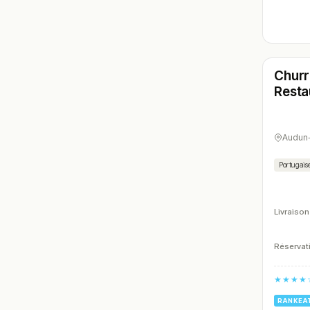
Ferm
Churr
N° 6
Resta
Audun-
Portugais
Livraison
Réservati
★★★★
RANKEA