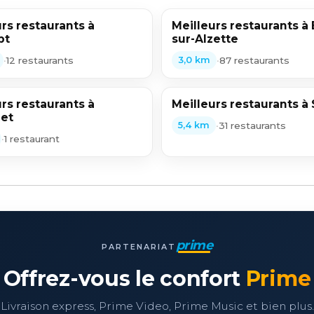
rs restaurants à
Meilleurs restaurants à 
pt
sur-Alzette
•
12 restaurants
•
87 restaurants
3,0 km
rs restaurants à
Meilleurs restaurants 
let
•
31 restaurants
5,4 km
•
1 restaurant
prime
PARTENARIAT
Offrez-vous le confort
Prime
Livraison express, Prime Video, Prime Music et bien plus.