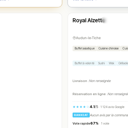
Fermé
(11:45 – 14:30, 18:45 – 22:30)
Royal Alzette
N° 4
Audun-le-Tiche
Buffet asiatique
Cuisine chinoise
Cuis
Buffet à volonté
Sushi
Wok
Grillad
Livraison :
Non renseignée
Réservation en ligne :
Non renseigné
4.1
/5
★★★★☆
· 1 124 avis Google
Aucun avis par la commun
RANKEAT
67%
Vote rapide
· 1 vote