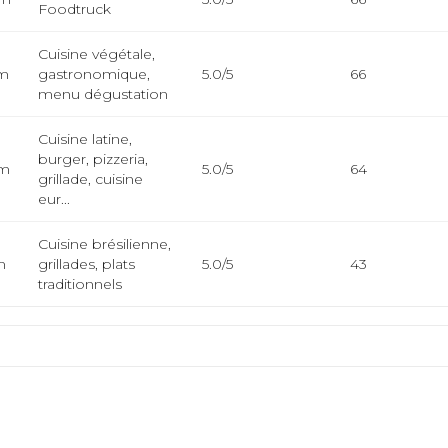
Foodtruck
Cuisine végétale,
km
gastronomique,
5.0/5
66
menu dégustation
Cuisine latine,
burger, pizzeria,
km
5.0/5
64
grillade, cuisine
eur...
Cuisine brésilienne,
m
grillades, plats
5.0/5
43
traditionnels