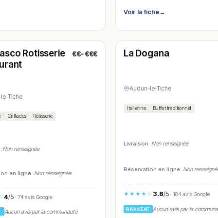
Voir la fiche
→
é
Ouvert
(12:00 – 14:30, 19:00 – 22:30)
(11:00 – 21:30)
asco Rotisserie
La Dogana
€€-€€€
N° 7
urant
Audun-le-Tiche
le-Tiche
Italienne
Buffet traditionnel
e
Grillades
Rôtisserie
Livraison :
Non renseignée
 :
Non renseignée
Réservation en ligne :
Non renseigné
on en ligne :
Non renseignée
3.8
/5
★★★★☆
· 184 avis Google
4
/5
☆
· 74 avis Google
Aucun avis par la commun
RANKEAT
Aucun avis par la communauté
T