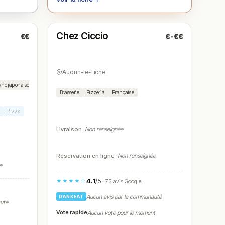
Ouvert
(07:00 – 14:30, 16:30 – 22:00)
Chez Ciccio
€€
€-€€
N° 5
Audun-le-Tiche
ine japonaise
Cuisine vietnamienne
Cuisine fusion
Brasserie
Pizzeria
Française
e
Pizza
Livraison :
Non renseignée
Réservation en ligne :
Non renseignée
e
4.1
/5
★★★★☆
· 75 avis Google
Aucun avis par la communauté
RANKEAT
auté
Vote rapide
Aucun vote pour le moment