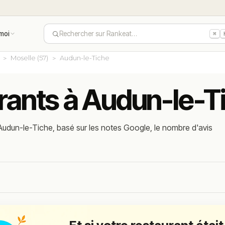
moi
Rechercher sur Rankeat…
⌘
Moselle (57)
Audun-le-Tiche
urants à Audun-le-T
Audun-le-Tiche, basé sur les notes Google, le nombre d'avis