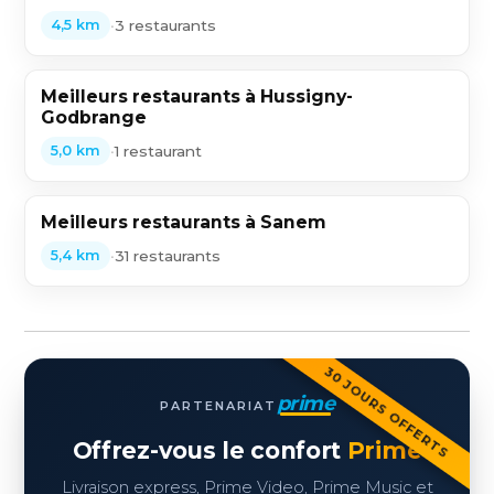
•
3 restaurants
4,5 km
Meilleurs restaurants à Hussigny-
Godbrange
•
1 restaurant
5,0 km
Meilleurs restaurants à Sanem
•
31 restaurants
5,4 km
30 JOURS OFFERTS
prime
PARTENARIAT
Offrez-vous le confort
Prime
Livraison express, Prime Video, Prime Music et