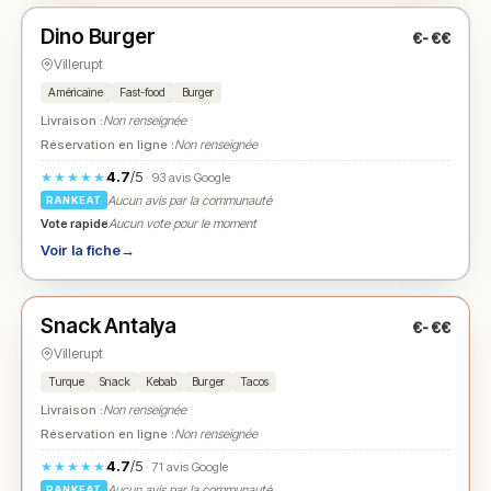
Dino Burger
€-€€
N° 2
★
Villerupt
Américaine
Fast-food
Burger
Livraison :
Non renseignée
Réservation en ligne :
Non renseignée
4.7
/5
★★★★★
· 93 avis Google
Aucun avis par la communauté
RANKEAT
Vote rapide
Aucun vote pour le moment
Voir la fiche
→
Fermé
(18:00 – 22:00)
Snack Antalya
€-€€
N° 3
★
Villerupt
Turque
Snack
Kebab
Burger
Tacos
Livraison :
Non renseignée
Réservation en ligne :
Non renseignée
4.7
/5
★★★★★
· 71 avis Google
Aucun avis par la communauté
RANKEAT