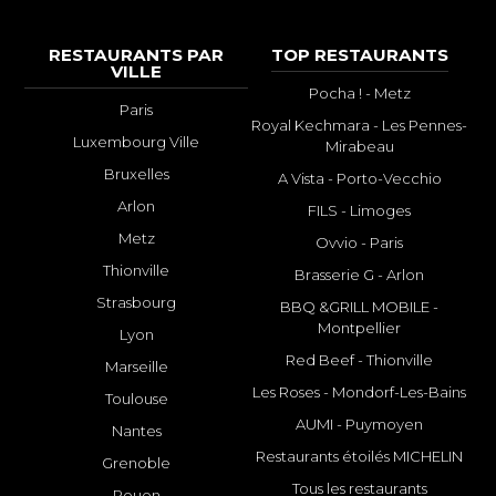
RESTAURANTS PAR
TOP RESTAURANTS
VILLE
Pocha ! - Metz
Paris
Royal Kechmara - Les Pennes-
Luxembourg Ville
Mirabeau
Bruxelles
A Vista - Porto-Vecchio
Arlon
FILS - Limoges
Metz
Ovvio - Paris
Thionville
Brasserie G - Arlon
Strasbourg
BBQ &GRILL MOBILE -
Montpellier
Lyon
Red Beef - Thionville
Marseille
Les Roses - Mondorf-Les-Bains
Toulouse
AUMI - Puymoyen
Nantes
Restaurants étoilés MICHELIN
Grenoble
Tous les restaurants
Rouen