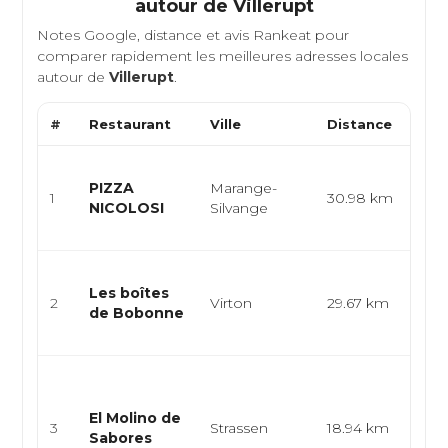
autour de
Villerupt
Notes Google, distance et avis Rankeat pour
comparer rapidement les meilleures adresses locales
autour de
Villerupt
.
#
Restaurant
Ville
Distance
Typ
Cuis
PIZZA
Marange-
pizze
1
30.98 km
NICOLOSI
Silvange
rest
rapi
Trai
Les boîtes
aperi
2
Virton
29.67 km
de Bobonne
vent
empo
Cuis
arge
El Molino de
épic
3
Strassen
18.94 km
Sabores
lati