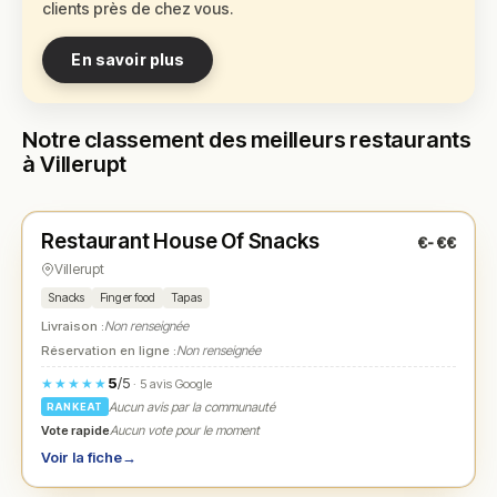
clients près de chez vous.
En savoir plus
Notre classement des meilleurs restaurants
à Villerupt
Fermé
(11:30 – 14:30)
Restaurant House Of Snacks
€-€€
N° 1
★
Villerupt
Snacks
Finger food
Tapas
Livraison :
Non renseignée
Réservation en ligne :
Non renseignée
5
/5
★★★★★
· 5 avis Google
Aucun avis par la communauté
RANKEAT
Vote rapide
Aucun vote pour le moment
Voir la fiche
→
Fermé
(18:00 – 23:00)