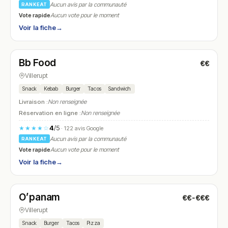
Aucun avis par la communauté
RANKEAT
Vote rapide
Aucun vote pour le moment
Voir la fiche
→
Fermé
(17:00 – 22:00)
Bb Food
€€
N° 9
Villerupt
Snack
Kebab
Burger
Tacos
Sandwich
Livraison :
Non renseignée
Réservation en ligne :
Non renseignée
4
/5
★★★★☆
· 122 avis Google
Aucun avis par la communauté
RANKEAT
Vote rapide
Aucun vote pour le moment
Voir la fiche
→
Ouvert
(11:00 – 02:00)
O’panam
€€-€€€
N° 10
Villerupt
Snack
Burger
Tacos
Pizza