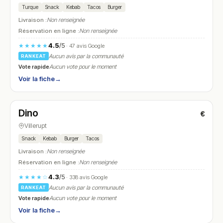
Turque
Snack
Kebab
Tacos
Burger
Livraison :
Non renseignée
Réservation en ligne :
Non renseignée
4.5
/5
★★★★★
· 47 avis Google
Aucun avis par la communauté
RANKEAT
Vote rapide
Aucun vote pour le moment
Voir la fiche
→
Ouvert
(12:00 – 22:00)
Dino
€
N° 6
Villerupt
Snack
Kebab
Burger
Tacos
Livraison :
Non renseignée
Réservation en ligne :
Non renseignée
4.3
/5
★★★★☆
· 338 avis Google
Aucun avis par la communauté
RANKEAT
Vote rapide
Aucun vote pour le moment
Voir la fiche
→
Fermé
(12:00 – 13:30, 19:00 – 20:30)