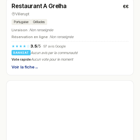
Restaurant A Grelha
€€
N° 12
Villerupt
Portugaise
Grillades
Livraison :
Non renseignée
Réservation en ligne :
Non renseignée
3.5
/5
★★★★☆
· 97 avis Google
Aucun avis par la communauté
RANKEAT
Vote rapide
Aucun vote pour le moment
Voir la fiche
→