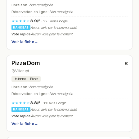
Livraison :
Non renseignée
Réservation en ligne :
Non renseignée
3.9
/5
★★★★☆
· 223 avis Google
Aucun avis par la communauté
RANKEAT
Vote rapide
Aucun vote pour le moment
Voir la fiche
→
Fermé
(18:00 – 21:30)
Pizza Dom
€
N° 11
Villerupt
Italienne
Pizza
Livraison :
Non renseignée
Réservation en ligne :
Non renseignée
3.8
/5
★★★★☆
· 180 avis Google
Aucun avis par la communauté
RANKEAT
Vote rapide
Aucun vote pour le moment
Voir la fiche
→
Ouvert
(10:00 – 22:00)