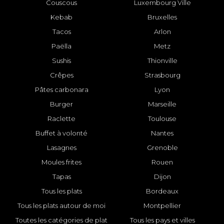
Couscous
Luxembourg Ville
Kebab
Bruxelles
Tacos
Arlon
Paëlla
Metz
Sushis
Thionville
Crêpes
Strasbourg
Pâtes carbonara
Lyon
Burger
Marseille
Raclette
Toulouse
Buffet à volonté
Nantes
Lasagnes
Grenoble
Moules frites
Rouen
Tapas
Dijon
Tous les plats
Bordeaux
Tous les plats autour de moi
Montpellier
Toutes les catégories de plat
Tous les pays et villes