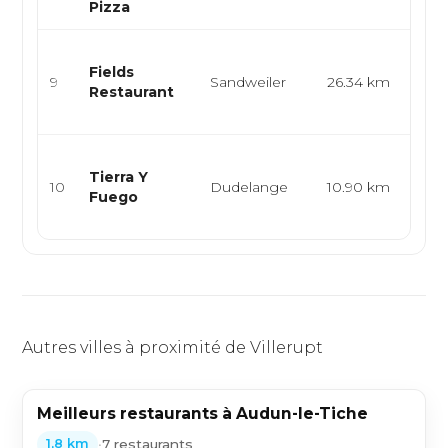
Pizza
Cuis
Fields
gas
9
Sandweiler
26.34 km
Restaurant
me
dégu
Cuis
Tierra Y
burg
10
Dudelange
10.90 km
Fuego
gril
eur..
Autres villes à proximité de Villerupt
Meilleurs restaurants à Audun-le-Tiche
•
7 restaurants
1,8 km