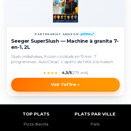
prime
PARTENARIAT AMAZON
Seeger SuperSlush — Machine à granita 7-
en-1, 2L
Slush, milkshakes, frozen cocktails en 15 min · 7
programmes · AutoClean · L'apéro de l'été à la maison.
★
★
★
★
☆
4,3/5
(279 avis)
Voir l'offre
TOP PLATS
PLATS PAR VILLE
Pizza diavola
Paris