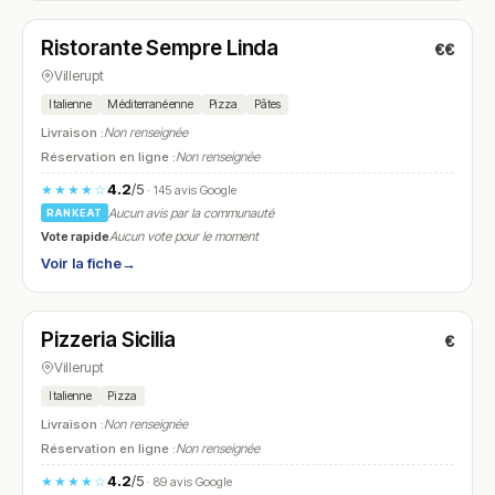
Ristorante Sempre Linda
€€
N° 7
Villerupt
Italienne
Méditerranéenne
Pizza
Pâtes
Livraison :
Non renseignée
Réservation en ligne :
Non renseignée
4.2
/5
★★★★☆
· 145 avis Google
Aucun avis par la communauté
RANKEAT
Vote rapide
Aucun vote pour le moment
Voir la fiche
→
Fermé
(17:30 – 22:00)
Pizzeria Sicilia
€
N° 8
Villerupt
Italienne
Pizza
Livraison :
Non renseignée
Réservation en ligne :
Non renseignée
4.2
/5
★★★★☆
· 89 avis Google