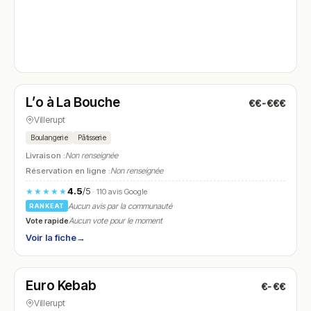
Fermé
(06:30 – 14:00)
L’o à La Bouche
€€-€€€
N° 4
Villerupt
Boulangerie
Pâtisserie
Livraison :
Non renseignée
Réservation en ligne :
Non renseignée
4.5
/5
★★★★★
· 110 avis Google
Aucun avis par la communauté
RANKEAT
Vote rapide
Aucun vote pour le moment
Voir la fiche
→
Ouvert
(11:00 – 23:00)
Euro Kebab
€-€€
N° 5
Villerupt