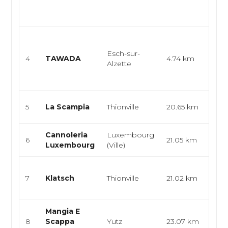
amér
emp.
Cuis
japo
Esch-sur-
4
TAWADA
4.74 km
rame
Alzette
asia
japon
Cuis
5
La Scampia
Thionville
20.65 km
pizz
Cannoleria
Luxembourg
Ital
6
21.05 km
Luxembourg
(Ville)
Pâte
Café
7
Klatsch
Thionville
21.02 km
rapi
enc
Mangia E
Ital
8
Scappa
Yutz
23.07 km
Foo