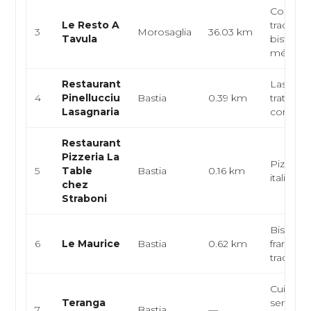
Corse, f
Le Resto A
tradition
3
Morosaglia
36.03 km
Tavula
bistrot,
méditerr
Restaurant
Lasagne
4
Pinellucciu
Bastia
0.39 km
trattoria
Lasagnaria
corse
Restaurant
Pizzeria La
Pizzeria,
5
Table
Bastia
0.16 km
italienne
chez
Straboni
Bistrot, 
6
Le Maurice
Bastia
0.62 km
francaise
tradition
Cuisine
Teranga
senegala
7
Bastia
—