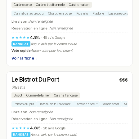
Cuisine corse
Cuisine traditionnelle
Cuisine maison
Cannelloni au brocciu
Charcuterie corse
Figatellu
Fiadone
Lasagnes corses
Livraison :
Non renseignée
Réservation en ligne :
Non renseignée
4.8
/5
★★★★★
· 46 avis Google
Aucun avis par la communauté
RANKEAT
Vote rapide
Aucun vote pour le moment
Voir la fiche
→
Ouvert
(11:00 – 00:00)
Le Bistrot Du Port
€€€
N° 21
Bastia
Bistrot
Cuisine de la mer
Cuisine francaise
Poisson du jour
Plateau de fruits de mer
Tartare de boeuf
Salade cesar
Mille-feuill
Livraison :
Non renseignée
Réservation en ligne :
Non renseignée
4.8
/5
★★★★★
· 28 avis Google
Aucun avis par la communauté
RANKEAT