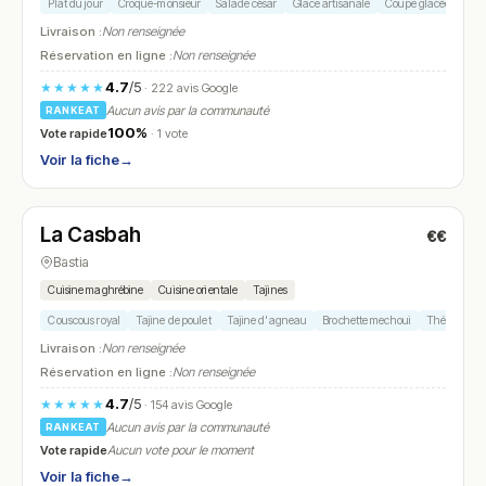
Plat du jour
Croque-monsieur
Salade césar
Glace artisanale
Coupe glacée
Livraison :
Non renseignée
Réservation en ligne :
Non renseignée
4.7
/5
★★★★★
· 222 avis Google
Aucun avis par la communauté
RANKEAT
100%
Vote rapide
· 1 vote
Voir la fiche
→
Fermé
(18:00 – 23:00)
La Casbah
€€
N° 27
Bastia
Cuisine maghrébine
Cuisine orientale
Tajines
Couscous royal
Tajine de poulet
Tajine d'agneau
Brochette mechoui
Thé à la me
Livraison :
Non renseignée
Réservation en ligne :
Non renseignée
4.7
/5
★★★★★
· 154 avis Google
Aucun avis par la communauté
RANKEAT
Vote rapide
Aucun vote pour le moment
Voir la fiche
→