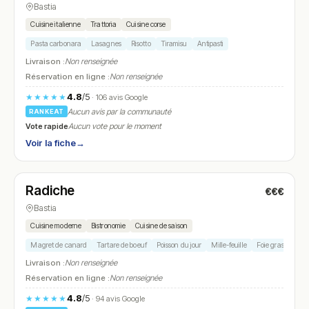
Bastia
Cuisine italienne
Trattoria
Cuisine corse
Pasta carbonara
Lasagnes
Risotto
Tiramisu
Antipasti
Livraison :
Non renseignée
Réservation en ligne :
Non renseignée
4.8
/5
★★★★★
· 106 avis Google
Aucun avis par la communauté
RANKEAT
Vote rapide
Aucun vote pour le moment
Voir la fiche
→
Fermé
(12:00 – 14:30, 19:30 – 23:00)
Radiche
€€€
N° 18
Bastia
Cuisine moderne
Bistronomie
Cuisine de saison
Magret de canard
Tartare de boeuf
Poisson du jour
Mille-feuille
Foie gras
Livraison :
Non renseignée
Réservation en ligne :
Non renseignée
4.8
/5
★★★★★
· 94 avis Google