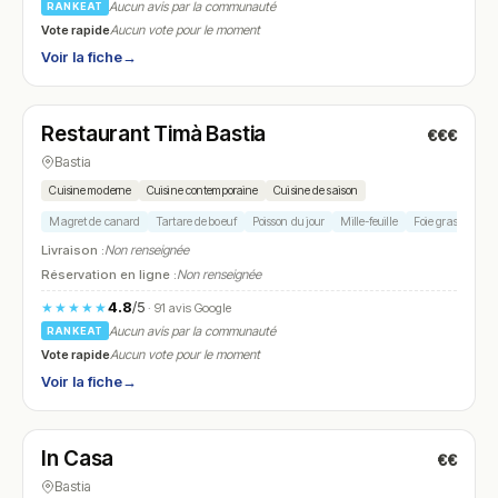
Aucun avis par la communauté
RANKEAT
Vote rapide
Aucun vote pour le moment
Voir la fiche
→
Fermé
(11:30 – 15:00, 19:00 – 00:00)
Restaurant Timà Bastia
€€€
N° 19
Bastia
Cuisine moderne
Cuisine contemporaine
Cuisine de saison
Magret de canard
Tartare de boeuf
Poisson du jour
Mille-feuille
Foie gras
Livraison :
Non renseignée
Réservation en ligne :
Non renseignée
4.8
/5
★★★★★
· 91 avis Google
Aucun avis par la communauté
RANKEAT
Vote rapide
Aucun vote pour le moment
Voir la fiche
→
Ouvert
(07:00 – 22:30)
In Casa
€€
N° 20
Bastia