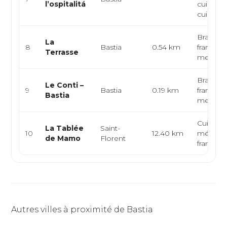
l’ospitalitá
cuisine a
cuisine o
Brasseri
La
8
Bastia
0.54 km
francaise
Terrasse
mediter
Brasseri
Le Conti –
9
Bastia
0.19 km
francaise
Bastia
mediter
Cuisine 
La Tablée
Saint-
10
12.40 km
méditer
de Mamo
Florent
français
Autres villes à proximité de Bastia