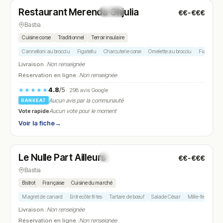
Restaurant Merenda Ghjulia
€€-€€€
N° 11
Bastia
Cuisine corse
Traditionnel
Terroir insulaire
Cannelloni au brocciu
Figatellu
Charcuterie corse
Omelette au brocciu
Fiadone
Livraison :
Non renseignée
Réservation en ligne :
Non renseignée
4.8
/5
★★★★★
· 298 avis Google
Aucun avis par la communauté
RANKEAT
Vote rapide
Aucun vote pour le moment
Voir la fiche
→
Fermé
(18:30 – 23:00)
Le Nulle Part Ailleurs
€€-€€€
N° 12
Bastia
Bistrot
Française
Cuisine du marché
Magret de canard
Entrecôte frites
Tartare de bœuf
Salade César
Mille-feuille
Livraison :
Non renseignée
Réservation en ligne :
Non renseignée