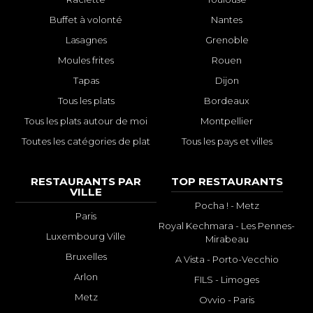
Buffet à volonté
Nantes
Lasagnes
Grenoble
Moules frites
Rouen
Tapas
Dijon
Tous les plats
Bordeaux
Tous les plats autour de moi
Montpellier
Toutes les catégories de plat
Tous les pays et villes
RESTAURANTS PAR
TOP RESTAURANTS
VILLE
Pocha ! - Metz
Paris
Royal Kechmara - Les Pennes-
Luxembourg Ville
Mirabeau
Bruxelles
A Vista - Porto-Vecchio
Arlon
FILS - Limoges
Metz
Ovvio - Paris