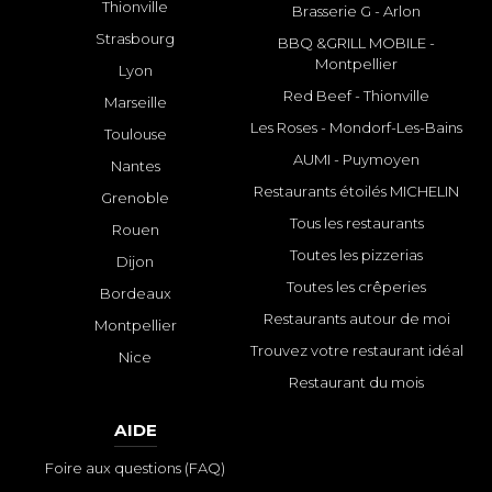
Thionville
Brasserie G - Arlon
Strasbourg
BBQ &GRILL MOBILE -
Montpellier
Lyon
Red Beef - Thionville
Marseille
Les Roses - Mondorf-Les-Bains
Toulouse
AUMI - Puymoyen
Nantes
Restaurants étoilés MICHELIN
Grenoble
Tous les restaurants
Rouen
Toutes les pizzerias
Dijon
Toutes les crêperies
Bordeaux
Restaurants autour de moi
Montpellier
Trouvez votre restaurant idéal
Nice
Restaurant du mois
AIDE
Foire aux questions (FAQ)