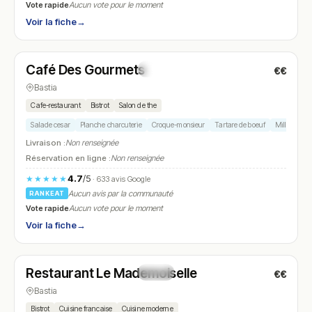
Vote rapide
Aucun vote pour le moment
Voir la fiche
→
Fermé
(07:30 – 15:00)
Café Des Gourmets
€€
N° 22
Bastia
Cafe-restaurant
Bistrot
Salon de the
Salade cesar
Planche charcuterie
Croque-monsieur
Tartare de boeuf
Mille-feuille
Livraison :
Non renseignée
Réservation en ligne :
Non renseignée
4.7
/5
★★★★★
· 633 avis Google
Aucun avis par la communauté
RANKEAT
Vote rapide
Aucun vote pour le moment
Voir la fiche
→
Fermé
(11:30 – 14:30, 19:00 – 22:30)
Restaurant Le Mademoiselle
€€
N° 23
Bastia
Bistrot
Cuisine francaise
Cuisine moderne