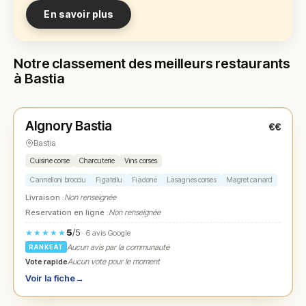
En savoir plus
Notre classement des meilleurs restaurants
à Bastia
Fermé
Algnory Bastia
€€
N° 1
★
Bastia
Cuisine corse
Charcuterie
Vins corses
Cannelloni brocciu
Figatellu
Fiadone
Lasagnes corses
Magret canard
Livraison :
Non renseignée
Réservation en ligne :
Non renseignée
5
/5
★★★★★
· 6 avis Google
Aucun avis par la communauté
RANKEAT
Vote rapide
Aucun vote pour le moment
Voir la fiche
→
Fermé
(11:30 – 14:30, 19:00 – 22:30)