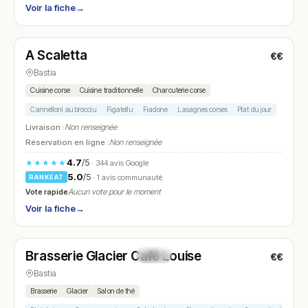
Voir la fiche
→
Fermé
(12:00 – 14:00, 19:00 – 22:30)
A Scaletta
€€
N° 25
Bastia
Cuisine corse
Cuisine traditionnelle
Charcuterie corse
Cannelloni au brocciu
Figatellu
Fiadone
Lasagnes corses
Plat du jour
Livraison :
Non renseignée
Réservation en ligne :
Non renseignée
4.7
/5
★★★★★
· 344 avis Google
5.0
/5
· 1 avis communauté
RANKEAT
Vote rapide
Aucun vote pour le moment
Voir la fiche
→
Ouvert
(08:00 – 00:00)
Brasserie Glacier Café Louise
€€
N° 26
Bastia
Brasserie
Glacier
Salon de thé