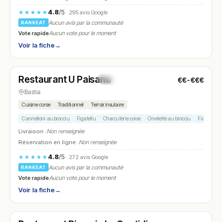
4.8
/5
★★★★★
· 295 avis Google
Aucun avis par la communauté
RANKEAT
Vote rapide
Aucun vote pour le moment
Voir la fiche
→
Fermé
(18:30 – 22:00)
Restaurant U Paisanu
€€-€€€
N° 13
Bastia
Cuisine corse
Traditionnel
Terroir insulaire
Cannelloni au brocciu
Figatellu
Charcuterie corse
Omelette au brocciu
Fiadone
Livraison :
Non renseignée
Réservation en ligne :
Non renseignée
4.8
/5
★★★★★
· 272 avis Google
Aucun avis par la communauté
RANKEAT
Vote rapide
Aucun vote pour le moment
Voir la fiche
→
Fermé
(11:45 – 14:00, 19:30 – 22:00)