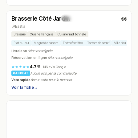
Ouvert
(08:00 – 19:00)
Brasserie Côté Jardin
€€
N° 28
Bastia
Brasserie
Cuisine française
Cuisine traditionnelle
Plat du jour
Magret de canard
Entrecôte frites
Tartare de bœuf
Mille-feuille
Livraison :
Non renseignée
Réservation en ligne :
Non renseignée
4.7
/5
★★★★★
· 146 avis Google
Aucun avis par la communauté
RANKEAT
Vote rapide
Aucun vote pour le moment
Voir la fiche
→