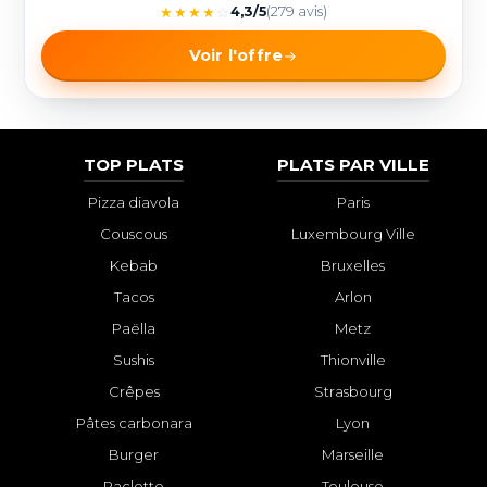
★
★
★
★
☆
4,3/5
(279 avis)
Voir l'offre
TOP PLATS
PLATS PAR VILLE
Pizza diavola
Paris
Couscous
Luxembourg Ville
Kebab
Bruxelles
Tacos
Arlon
Paëlla
Metz
Sushis
Thionville
Crêpes
Strasbourg
Pâtes carbonara
Lyon
Burger
Marseille
Raclette
Toulouse