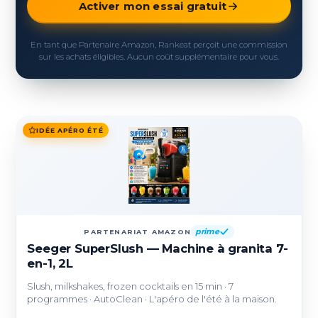
Activer mon essai gratuit
En tant que Partenaire Amazon, Rankeat perçoit une commission
sur les achats éligibles. Aucun coût supplémentaire pour vous.
IDÉE APÉRO ÉTÉ
prime
PARTENARIAT AMAZON
Seeger SuperSlush — Machine à granita 7-
en-1, 2L
Slush, milkshakes, frozen cocktails en 15 min · 7
programmes · AutoClean · L'apéro de l'été à la maison.