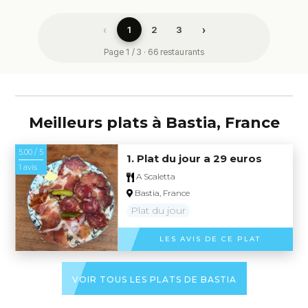
‹
›
1
2
3
Page 1 / 3 · 66 restaurants
Meilleurs plats à Bastia, France
5.00 / 5
1. Plat du jour a 29 euros
1 avis
A Scaletta
Bastia, France
Plat du jour
LES AVIS DE CE PLAT
VOIR TOUS LES PLATS DE BASTIA