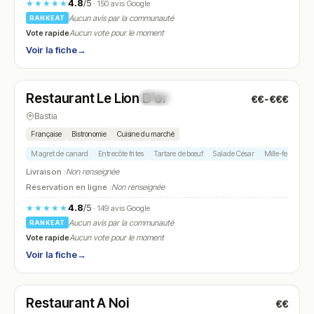
4.8
/5
★★★★★
· 150 avis Google
Aucun avis par la communauté
RANKEAT
Vote rapide
Aucun vote pour le moment
Voir la fiche
→
Fermé
(11:30 – 14:30, 19:30 – 23:00)
Restaurant Le Lion D’or
€€-€€€
N° 16
Bastia
Française
Bistronomie
Cuisine du marché
Magret de canard
Entrecôte frites
Tartare de bœuf
Salade César
Mille-feuille
Livraison :
Non renseignée
Réservation en ligne :
Non renseignée
4.8
/5
★★★★★
· 149 avis Google
Aucun avis par la communauté
RANKEAT
Vote rapide
Aucun vote pour le moment
Voir la fiche
→
Fermé
(11:00 – 14:30, 18:00 – 21:15)
Restaurant A Noi
€€
N° 17