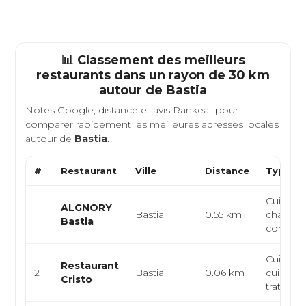
📊 Classement des meilleurs
restaurants dans un rayon de 30 km
autour de
Bastia
Notes Google, distance et avis Rankeat pour
comparer rapidement les meilleures adresses locales
autour de
Bastia
.
#
Restaurant
Ville
Distance
Type de
Cuisine 
ALGNORY
1
Bastia
0.55 km
charcute
Bastia
corses
Cuisine 
Restaurant
2
Bastia
0.06 km
cuisine i
Cristo
trattoria