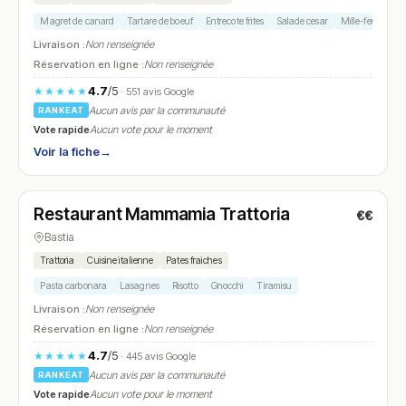
Magret de canard
Tartare de boeuf
Entrecote frites
Salade cesar
Mille-feuille
Livraison :
Non renseignée
Réservation en ligne :
Non renseignée
4.7
/5
★★★★★
· 551 avis Google
Aucun avis par la communauté
RANKEAT
Vote rapide
Aucun vote pour le moment
Voir la fiche
→
Fermé
(12:00 – 14:30, 19:30 – 22:30)
Restaurant Mammamia Trattoria
€€
N° 24
Bastia
Trattoria
Cuisine italienne
Pates fraiches
Pasta carbonara
Lasagnes
Risotto
Gnocchi
Tiramisu
Livraison :
Non renseignée
Réservation en ligne :
Non renseignée
4.7
/5
★★★★★
· 445 avis Google
Aucun avis par la communauté
RANKEAT
Vote rapide
Aucun vote pour le moment