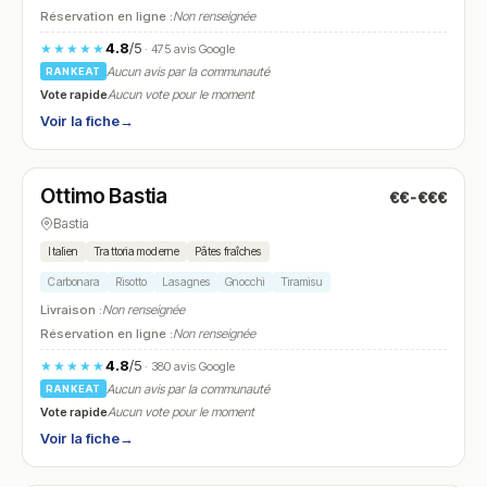
Réservation en ligne :
Non renseignée
4.8
/5
★★★★★
· 475 avis Google
Aucun avis par la communauté
RANKEAT
Vote rapide
Aucun vote pour le moment
Voir la fiche
→
Ouvert
(11:30 – 23:00)
Ottimo Bastia
€€-€€€
N° 10
Bastia
Italien
Trattoria moderne
Pâtes fraîches
Carbonara
Risotto
Lasagnes
Gnocchi
Tiramisu
Livraison :
Non renseignée
Réservation en ligne :
Non renseignée
4.8
/5
★★★★★
· 380 avis Google
Aucun avis par la communauté
RANKEAT
Vote rapide
Aucun vote pour le moment
Voir la fiche
→
Fermé
(12:00 – 14:00, 19:30 – 22:30)