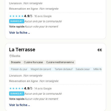
Livraison :
Non renseignée
Réservation en ligne :
Non renseignée
4.9
/5
★★★★★
· 16 avis Google
Aucun avis par la communauté
RANKEAT
Vote rapide
Aucun vote pour le moment
Voir la fiche
→
Fermé
La Terrasse
€€
N° 7
Bastia
Brasserie
Cuisine francaise
Cuisine mediterraneenne
Poisson du jour
Magret de canard
Tartare de boeuf
Salade cesar
Mille-feuille
Livraison :
Non renseignée
Réservation en ligne :
Non renseignée
4.9
/5
★★★★★
· 14 avis Google
Aucun avis par la communauté
RANKEAT
Vote rapide
Aucun vote pour le moment
Voir la fiche
→
Ouvert
(11:30 – 22:00)