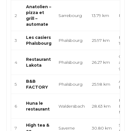
Anatolien –
pizza et
2
Sarrebourg
13.79 km
Pizza, 
grill –
automate
Les casiers
França
3
Phalsbourg
25.97 km
Phalsbourg
Tradit
Cuisi
Restaurant
4
Phalsbourg
26.27 km
améri
Lakota
grilla
B&B
Améri
5
Phalsbourg
25.98 km
FACTORY
Burge
França
Huna le
6
Waldersbach
28.63 km
Euro
restaurant
Mode
High tea &
Salon
7
Saverne
30.80 km