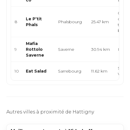
co
Brun
Cuisin
Le P’tit
cuisin
8
Phalsbourg
25.47 km
Phals
tradit
brasse
Mafia
9
Rottolo
Saverne
30.94 km
Italie
Saverne
Salad
10
Eat Salad
Sarrebourg
11.62 km
Végét
Autres villes à proximité de Hattigny