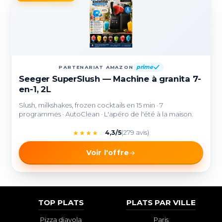
prime
PARTENARIAT AMAZON
Seeger SuperSlush — Machine à granita 7-
en-1, 2L
Slush, milkshakes, frozen cocktails en 15 min · 7
programmes · AutoClean · L'apéro de l'été à la maison.
★
★
★
★
☆
4,3/5
(279 avis)
Voir l'offre
TOP PLATS
PLATS PAR VILLE
Pizza diavola
Paris