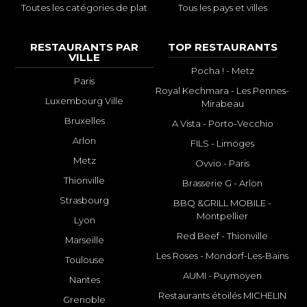
Toutes les catégories de plat
Tous les pays et villes
RESTAURANTS PAR
TOP RESTAURANTS
VILLE
Pocha ! - Metz
Paris
Royal Kechmara - Les Pennes-
Luxembourg Ville
Mirabeau
Bruxelles
A Vista - Porto-Vecchio
Arlon
FILS - Limoges
Metz
Ovvio - Paris
Thionville
Brasserie G - Arlon
Strasbourg
BBQ &GRILL MOBILE -
Montpellier
Lyon
Red Beef - Thionville
Marseille
Les Roses - Mondorf-Les-Bains
Toulouse
AUMI - Puymoyen
Nantes
Restaurants étoilés MICHELIN
Grenoble