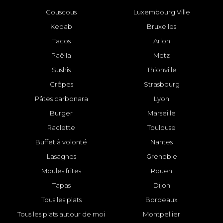
Couscous
Luxembourg Ville
Kebab
Bruxelles
Tacos
Arlon
Paëlla
Metz
Sushis
Thionville
Crêpes
Strasbourg
Pâtes carbonara
Lyon
Burger
Marseille
Raclette
Toulouse
Buffet à volonté
Nantes
Lasagnes
Grenoble
Moules frites
Rouen
Tapas
Dijon
Tous les plats
Bordeaux
Tous les plats autour de moi
Montpellier