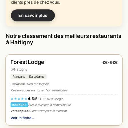
clients près de chez vous.
En savoir plus
Notre classement des meilleurs restaurants
à Hattigny
Fermé
(09:00 – 22:00)
Forest Lodge
€€-€€€
N° 1
★
Hattigny
Française
Européenne
Livraison :
Non renseignée
Réservation en ligne :
Non renseignée
4.5
/5
★★★★★
· 1 916 avis Google
Aucun avis par la communauté
RANKEAT
Vote rapide
Aucun vote pour le moment
Voir la fiche
→