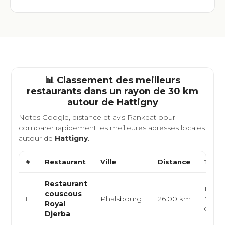
📊 Classement des meilleurs
restaurants dans un rayon de 30 km
autour de
Hattigny
Notes Google, distance et avis Rankeat pour
comparer rapidement les meilleures adresses locales
autour de
Hattigny
.
#
Restaurant
Ville
Distance
Type 
Restaurant
Tunis
couscous
1
Phalsbourg
26.00 km
Médit
Royal
Cousc
Djerba