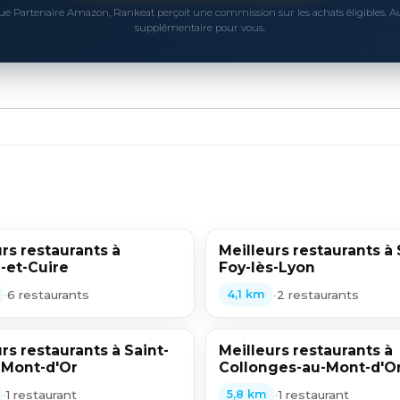
ue Partenaire Amazon, Rankeat perçoit une commission sur les achats éligibles. 
supplémentaire pour vous.
rs restaurants à
Meilleurs restaurants à 
-et-Cuire
Foy-lès-Lyon
•
6 restaurants
•
2 restaurants
4,1 km
rs restaurants à Saint-
Meilleurs restaurants à
-Mont-d'Or
Collonges-au-Mont-d'O
•
1 restaurant
•
1 restaurant
5,8 km