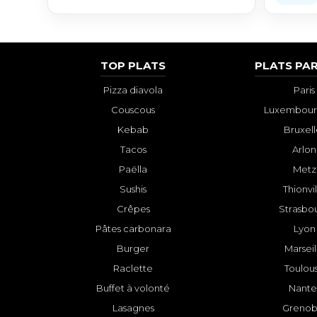
TOP PLATS
PLATS PAR
Pizza diavola
Paris
Couscous
Luxembourg
Kebab
Bruxell
Tacos
Arlon
Paëlla
Metz
Sushis
Thionvi
Crêpes
Strasbo
Pâtes carbonara
Lyon
Burger
Marseil
Raclette
Toulou
Buffet à volonté
Nante
Lasagnes
Grenob