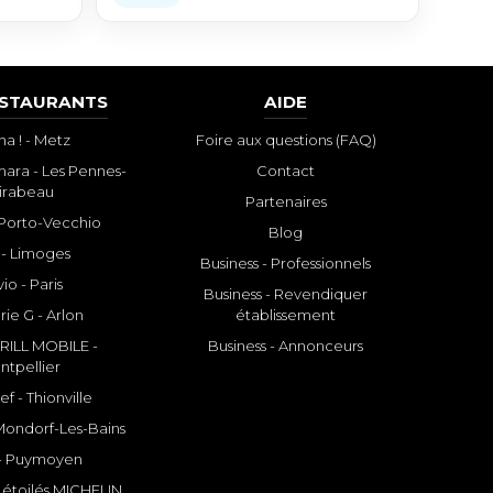
ESTAURANTS
AIDE
a ! - Metz
Foire aux questions (FAQ)
ara - Les Pennes-
Contact
irabeau
Partenaires
- Porto-Vecchio
Blog
 - Limoges
Business - Professionnels
io - Paris
Business - Revendiquer
rie G - Arlon
établissement
ILL MOBILE -
Business - Annonceurs
ntpellier
f - Thionville
 Mondorf-Les-Bains
- Puymoyen
 étoilés MICHELIN