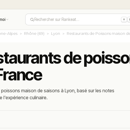
moi
Rechercher sur Rankeat…
⌘
ne-Alpes
Rhône (69)
Lyon
Restaurants de Poissons maison de
estaurants de poiss
 France
 poissons maison de saisons à Lyon, basé sur les notes
e l'expérience culinaire.