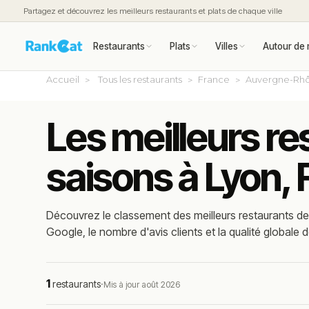
Partagez et découvrez les meilleurs restaurants et plats de chaque ville
Restaurants
Plats
Villes
Autour de 
Accueil
Tous les restaurants
France
Auvergne-Rhô
Les meilleurs r
saisons à Lyon,
Découvrez le classement des meilleurs restaurants de
Google, le nombre d'avis clients et la qualité globale d
1
restaurants
·
Mis à jour août 2026