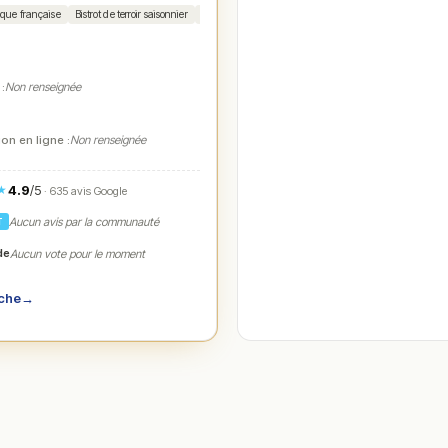
ique française
Bistrot de terroir saisonnier
Viandes
Poissons maison de saison
 :
Non renseignée
on en ligne :
Non renseignée
4.9
/5
★
· 635 avis Google
Aucun avis par la communauté
T
de
Aucun vote pour le moment
iche
→