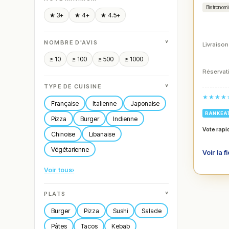
Bistronom
★ 3+
★ 4+
★ 4.5+
˅
NOMBRE D'AVIS
Livraison
≥ 10
≥ 100
≥ 500
≥ 1000
Réservati
˅
TYPE DE CUISINE
★★★★
Française
Italienne
Japonaise
RANKEA
Pizza
Burger
Indienne
Vote rapi
Chinoise
Libanaise
Végétarienne
Voir la f
Voir tous
›
˅
PLATS
Burger
Pizza
Sushi
Salade
Pâtes
Tacos
Kebab