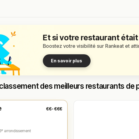
Et si votre restaurant était
Boostez votre visibilité sur Rankeat et att
En savoir plus
classement des meilleurs restaurants de 
é
(12:00 – 14:00, 19:30 – 21:30)
e
€€-€€€
1
3ᵉ arrondissement