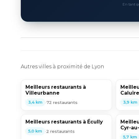
En tant q
Autres villes à proximité de Lyon
Meilleurs restaurants à
Meilleu
Villeurbanne
Caluire
•
72 restaurants
3,4 km
3,9 km
Meilleurs restaurants à Écully
Meilleu
Cyr-au
•
2 restaurants
5,0 km
5,7 km