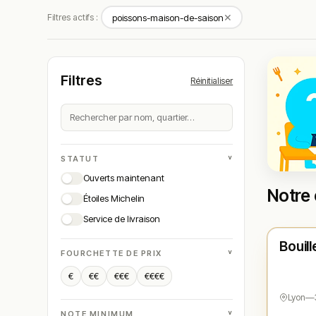
✕
Filtres actifs :
poissons-maison-de-saison
Filtres
Réinitialiser
˅
STATUT
Ouverts maintenant
Notre 
Étoiles Michelin
Ferm
Service de livraison
Bouill
N° 
★
˅
FOURCHETTE DE PRIX
€
€€
€€€
€€€€
Lyon
—
˅
NOTE MINIMUM