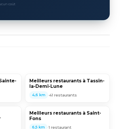
Aucun coût
Sainte-
Meilleurs restaurants à Tassin-
la-Demi-Lune
•
41 restaurants
4,6 km
Meilleurs restaurants à Saint-
r
Fons
•
1 restaurant
6,5 km