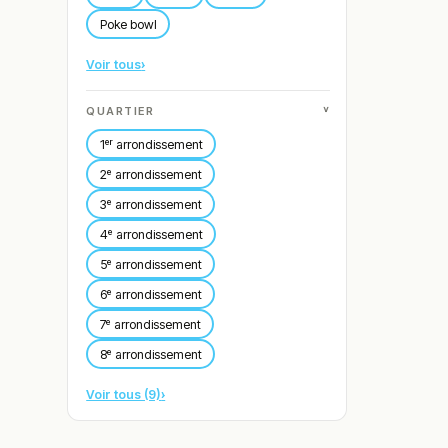
Poke bowl
Voir tous
›
˅
QUARTIER
1ᵉʳ arrondissement
2ᵉ arrondissement
3ᵉ arrondissement
4ᵉ arrondissement
5ᵉ arrondissement
6ᵉ arrondissement
7ᵉ arrondissement
8ᵉ arrondissement
Voir tous (9)
›