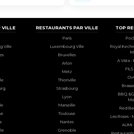
 VILLE
RESTAURANTS PAR VILLE
TOP R
Paris
Poch
 Ville
Luxembourg Ville
Royal Kechm
M
es
Bruxelles
A Vista 
Arlon
FILS
Metz
Ovv
lle
Thionville
Brasse
urg
Strasbourg
BBQ &GR
Lyon
Mo
le
Marseille
Red Bee
se
Toulouse
Les Roses -
s
Nantes
AUMI 
le
Grenoble
Restaurants