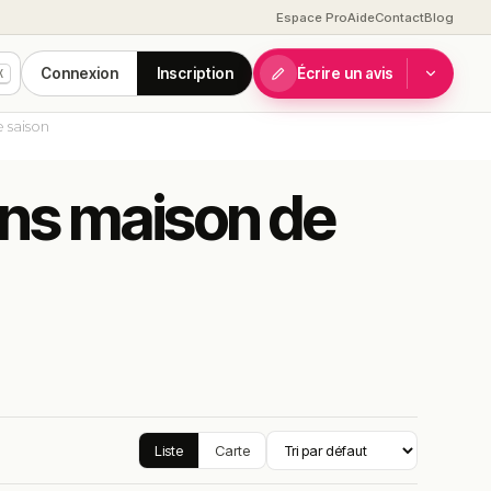
Espace Pro
Aide
Contact
Blog
Connexion
Inscription
Écrire un avis
K
 saison
ons maison de
Liste
Carte