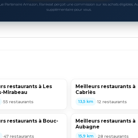
ue Partenaire Amazon, Rankeat perçoit une commission sur les achats éligibles. 
supplémentaire pour vous.
rs restaurants à Les
Meilleurs restaurants à
-Mirabeau
Cabriès
•
55 restaurants
•
12 restaurants
13,5 km
rs restaurants à Bouc-
Meilleurs restaurants à
Aubagne
•
47 restaurants
•
28 restaurants
15,9 km