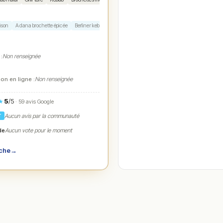
ison
Adana brochette épicée
Berliner kebab
Assiette Sultan mixte ezme haydarı
Sultan Burge
 :
Non renseignée
on en ligne :
Non renseignée
5
/5
★
· 59 avis Google
Aucun avis par la communauté
T
de
Aucun vote pour le moment
iche
→