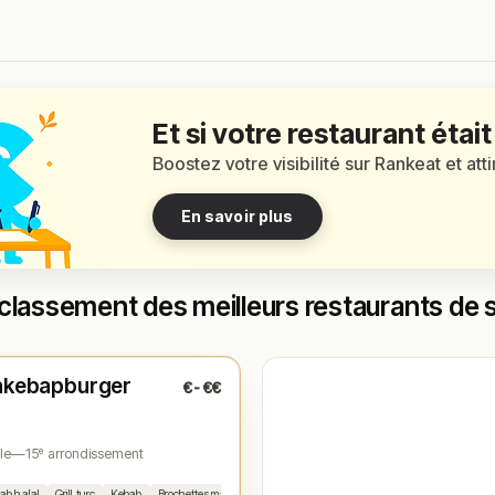
Et si votre restaurant était
Boostez votre visibilité sur Rankeat et att
En savoir plus
classement des meilleurs restaurants de s
t
(11:45 – 22:00)
nkebapburger
€-€€
1
le
—
15ᵉ arrondissement
ab halal
Grill turc
Kebab
Brochettes maison