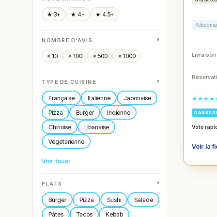
★ 3+
★ 4+
★ 4.5+
Kebab ma
˅
NOMBRE D'AVIS
Livraison
≥ 10
≥ 100
≥ 500
≥ 1000
Réservati
˅
TYPE DE CUISINE
Française
Italienne
Japonaise
★★★★
Pizza
Burger
Indienne
RANKEA
Chinoise
Libanaise
Vote rapi
Végétarienne
Voir la f
Voir tous
›
˅
PLATS
Burger
Pizza
Sushi
Salade
Pâtes
Tacos
Kebab