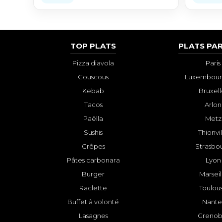
TOP PLATS
PLATS PAR
Pizza diavola
Paris
Couscous
Luxembourg
Kebab
Bruxell
Tacos
Arlon
Paëlla
Metz
Sushis
Thionvi
Crêpes
Strasbo
Pâtes carbonara
Lyon
Burger
Marseil
Raclette
Toulou
Buffet à volonté
Nante
Lasagnes
Grenob