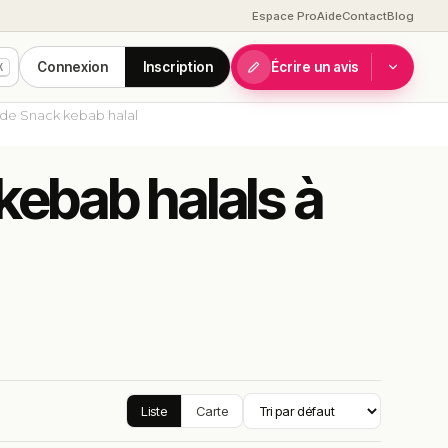
Espace Pro
Aide
Contact
Blog
Connexion
Inscription
Écrire un avis
K
 de Snack kebab halal
kebab halals à
Liste
Carte