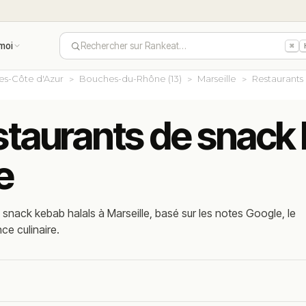
moi
Rechercher sur Rankeat…
⌘
es-Côte d'Azur
Bouches-du-Rhône (13)
Marseille
Restaurants
staurants de snack 
e
snack kebab halals à Marseille, basé sur les notes Google, le
nce culinaire.