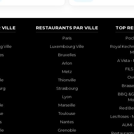
 VILLE
RESTAURANTS PAR VILLE
TOP R
Paris
Poch
 Ville
Luxembourg Ville
Royal Kechm
M
es
Bruxelles
A Vista 
Arlon
FILS
Metz
Ovv
lle
Thionville
Brasse
urg
Strasbourg
BBQ &GR
Lyon
Mo
le
Marseille
Red Bee
se
Toulouse
Les Roses -
s
Nantes
AUMI 
le
Grenoble
Restaurants