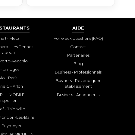
ESTAURANTS
AIDE
a ! - Metz
Foire aux questions (FAQ)
ara - Les Pennes-
Contact
irabeau
Partenaires
- Porto-Vecchio
Blog
 - Limoges
Business - Professionnels
io - Paris
Business - Revendiquer
rie G - Arlon
établissement
ILL MOBILE -
Business - Annonceurs
ntpellier
f - Thionville
 Mondorf-Les-Bains
- Puymoyen
 étoilés MICHELIN