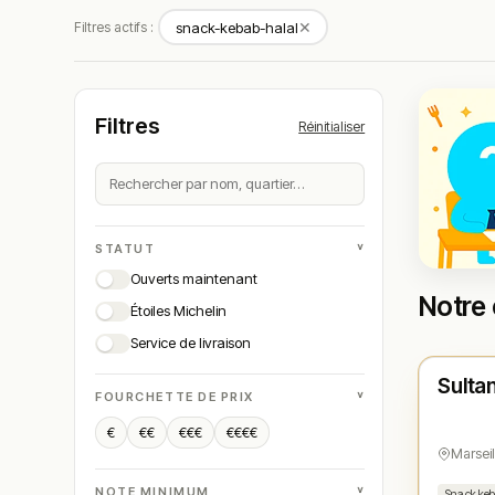
✕
Filtres actifs :
snack-kebab-halal
Filtres
Réinitialiser
˅
STATUT
Ouverts maintenant
Notre 
Étoiles Michelin
Ouver
Service de livraison
Sulta
N° 
★
˅
FOURCHETTE DE PRIX
€
€€
€€€
€€€€
Marseil
˅
NOTE MINIMUM
Snack keb