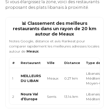
Si vous élargissez la zone, voici des restaurants
proposant des plats libanais à proximité.
📊 Classement des meilleurs
restaurants dans un rayon de 20 km
autour de
Meaux
Notes Google, distance et avis Rankeat pour
comparer rapidement les meilleures adresses locales
autour de
Meaux
.
#
Restaurant
Ville
Distance
Type de Cuis
Libanaise,
MEILLEURS
1
Meaux
0.27 km
Méditerranée
DU LIBAN
Moyen-Orien
Noura Val
Libanaise,
2
Serris
13.14 km
d’Europe
Méditerrané