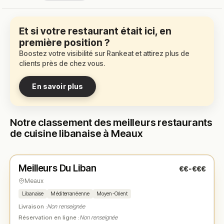
Et si votre restaurant était ici, en
première position ?
Boostez votre visibilité sur Rankeat et attirez plus de
clients près de chez vous.
En savoir plus
Notre classement des meilleurs restaurants
de cuisine libanaise à Meaux
Fermé
(11:30 – 14:30, 18:00 – 22:00)
Meilleurs Du Liban
€€-€€€
N° 1
★
Meaux
Libanaise
Méditerranéenne
Moyen-Orient
Livraison :
Non renseignée
Réservation en ligne :
Non renseignée