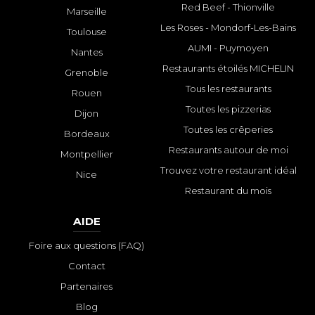
Red Beef - Thionville
Marseille
Les Roses - Mondorf-Les-Bains
Toulouse
AUMI - Puymoyen
Nantes
Restaurants étoilés MICHELIN
Grenoble
Tous les restaurants
Rouen
Toutes les pizzerias
Dijon
Toutes les crêperies
Bordeaux
Restaurants autour de moi
Montpellier
Trouvez votre restaurant idéal
Nice
Restaurant du mois
AIDE
Foire aux questions (FAQ)
Contact
Partenaires
Blog