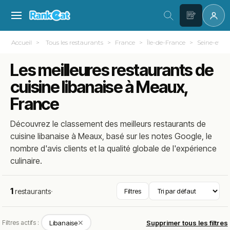
Accueil
Tous les restaurants
France
Île-de-France
Seine-et-M
Les meilleures restaurants de
cuisine libanaise à Meaux,
France
Découvrez le classement des meilleurs restaurants de
cuisine libanaise à Meaux, basé sur les notes Google, le
nombre d'avis clients et la qualité globale de l'expérience
culinaire.
1
restaurants
·
Filtres
✕
Filtres actifs :
Libanaise
Supprimer tous les filtres