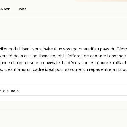
& avis
Vote
eilleurs du Liban” vous invite à un voyage gustatif au pays du Cèdr
rsité de la cuisine libanaise, et il s’efforce de capturer l’essence
nce chaleureuse et conviviale. La décoration est épurée, mêlant
, créant ainsi un cadre idéal pour savourer un repas entre amis o
es arômes envoûtants qui éveillent immédiatement vos papilles.
r la suite
os besoins, soucieuse de vous offrir une expérience culinaire
 novice désireux de les découvrir, Meilleurs du Liban saura vous
 de cuisine libanaise. Parmi les plats phares, on retrouve les