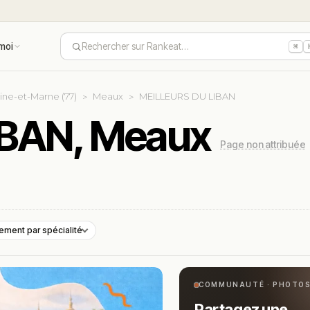
moi
Rechercher sur Rankeat…
⌘
ine-et-Marne (77)
Meaux
MEILLEURS DU LIBAN
IBAN, Meaux
Page non attribuée
ement par spécialité
COMMUNAUTÉ · PHOTO
Partagez une