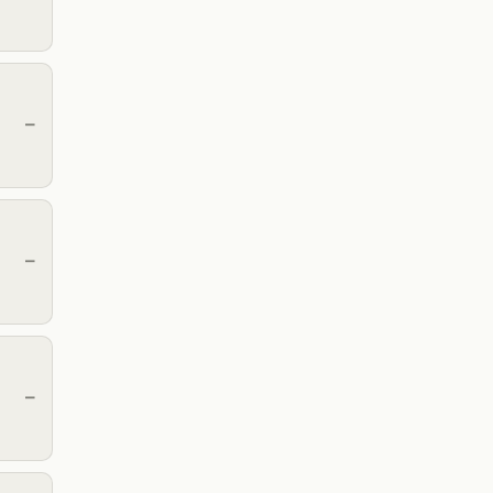
—
—
—