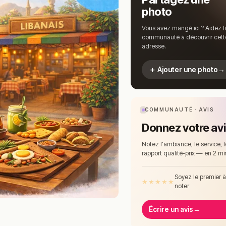
photo
Vous avez mangé ici ? Aidez l
communauté à découvrir cett
adresse.
＋ Ajouter une photo
→
COMMUNAUTÉ · AVIS
Donnez votre av
Notez l'ambiance, le service, l
rapport qualité-prix — en 2 mi
Soyez le premier 
★
★
★
★
★
noter
Écrire un avis
→