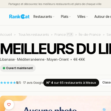
Partagez et découvrez les meilleurs restaurants et plats de chaque ville
Restaurants
Plats
Villes
Autour de 
Accueil
Tous les restaurants
France 🇫🇷
Île-de-France
Se
MEILLEURS DU L
Libanaise
·
Méditerranéenne
·
Moyen-Orient
•
€€-€€€
Ouvert maintenant
5
/5
·
17 avis Google
Nº 4
sur 65
restaurants
à Meaux
Class