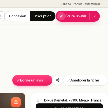
Espace Pro
Aide
Contact
Blog
Connexion
Inscription
Écrire un avis
K
Écrire un avis
Améliorer la fiche
S
15 Rue Darnétal, 77100 Meaux, France