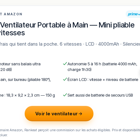
 ceux qui souhaitent s’immerger dans la riche palette de saveurs 
prime
AT AMAZON
assage à Meaux ou un habitant de longue date, ce restaurant est u
Ventilateur Portable à Main — Mini pliable
morable.
vitesses
maine.
en vous rendant sur :
Améliorer la fiche de cet établissement
moteur sans balais ultra
Autonomie 5 à 16 h (batterie 4000 mAh,
<20 dB)
charge 1h30)
ain, sur bureau (pliable 180°),
Écran LCD : vitesse + niveau de batterie
e : 18,3 × 9,2 × 2,3 cm — 150 g
Sert aussi de batterie de secours USB
Voir le ventilateur
naire Amazon, Rankeat perçoit une commission sur les achats éligibles. Prix et disponibilit
oluer.