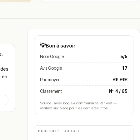
💡
Bon à savoir
e.
Note Google
5/5
Avis Google
17
 des
u en
Prix moyen
€€-€€€
Classement
Nº 4 / 65
Source : avis Google & communauté Rankeat —
vérifiez sur place pour les dernières infos.
PUBLICITÉ · GOOGLE