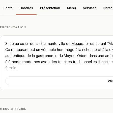
Photo
Horaires
Présentation
Menu
Services
Notes 
PRÉSENTATION
Situé au cœur de la charmante ville de
Meaux
, le restaurant “M
Ce restaurant est un véritable hommage à la richesse et à la dive
authentique de la gastronomie du Moyen-Orient dans une ambia
éléments modernes avec des touches traditionnelles libanaises
famille.
Dès que vous franchissez la porte, vous êtes accueillis par d
Voi
L’accueil y est chaleureux, et l’équipe se montre attentive à v
inoubliable. Que vous soyez un habitué des plats libanais ou un
émerveiller par la qualité de sa cuisine.
🍽️ Carte & plats emblématiques
MENU OFFICIEL
La carte du restaurant est un véritable trésor pour les amateurs