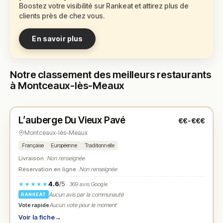
Boostez votre visibilité sur Rankeat et attirez plus de
clients près de chez vous.
En savoir plus
Notre classement des meilleurs restaurants
à Montceaux-lès-Meaux
Fermé
(12:00 – 13:30, 19:30 – 20:30)
L’auberge Du Vieux Pavé
€€-€€€
N° 1
★
Montceaux-lès-Meaux
Française
Européenne
Traditionnelle
Livraison :
Non renseignée
Réservation en ligne :
Non renseignée
4.6
/5
★★★★★
· 369 avis Google
Aucun avis par la communauté
RANKEAT
Vote rapide
Aucun vote pour le moment
Voir la fiche
→