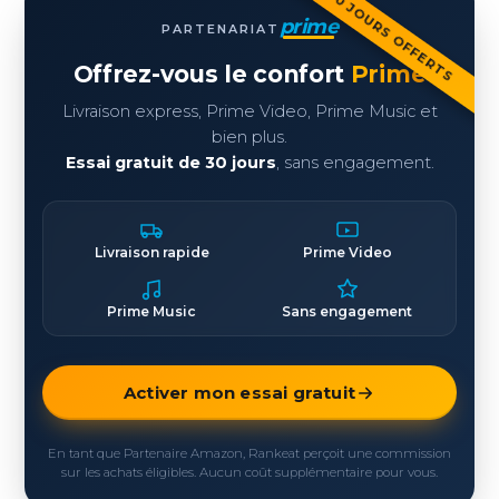
30 JOURS OFFERTS
prime
PARTENARIAT
Offrez-vous le confort
Prime
Livraison express, Prime Video, Prime Music et
bien plus.
Essai gratuit de 30 jours
, sans engagement.
Livraison rapide
Prime Video
Prime Music
Sans engagement
Activer mon essai gratuit
En tant que Partenaire Amazon, Rankeat perçoit une commission
sur les achats éligibles. Aucun coût supplémentaire pour vous.