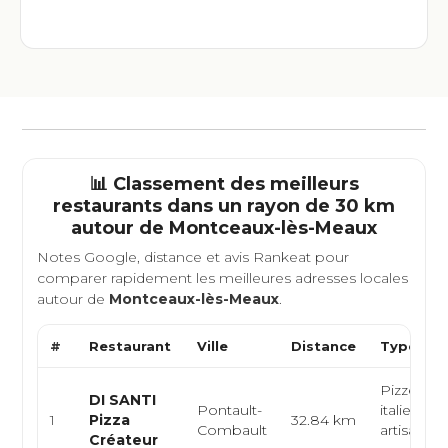
📊 Classement des meilleurs
restaurants dans un rayon de 30 km
autour de
Montceaux-lès-Meaux
Notes Google, distance et avis Rankeat pour
comparer rapidement les meilleures adresses locales
autour de
Montceaux-lès-Meaux
.
#
Restaurant
Ville
Distance
Type de 
Pizzeria, 
DI SANTI
Pontault-
italienne,
1
Pizza
32.84 km
Combault
artisanale
Créateur