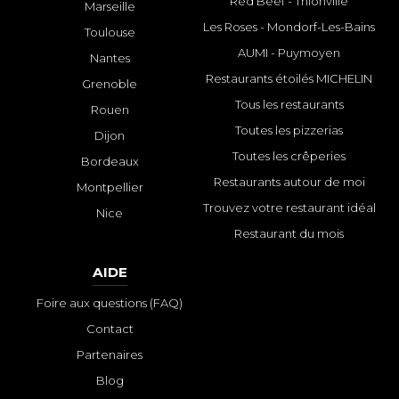
Red Beef - Thionville
Marseille
Les Roses - Mondorf-Les-Bains
Toulouse
AUMI - Puymoyen
Nantes
Restaurants étoilés MICHELIN
Grenoble
Tous les restaurants
Rouen
Toutes les pizzerias
Dijon
Toutes les crêperies
Bordeaux
Restaurants autour de moi
Montpellier
Trouvez votre restaurant idéal
Nice
Restaurant du mois
AIDE
Foire aux questions (FAQ)
Contact
Partenaires
Blog