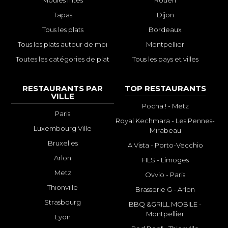
Moules frites
Rouen
Tapas
Dijon
Tous les plats
Bordeaux
Tous les plats autour de moi
Montpellier
Toutes les catégories de plat
Tous les pays et villes
RESTAURANTS PAR
TOP RESTAURANTS
VILLE
Pocha ! - Metz
Paris
Royal Kechmara - Les Pennes-
Luxembourg Ville
Mirabeau
Bruxelles
A Vista - Porto-Vecchio
Arlon
FILS - Limoges
Metz
Ovvio - Paris
Thionville
Brasserie G - Arlon
Strasbourg
BBQ &GRILL MOBILE -
Montpellier
Lyon