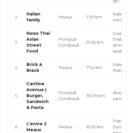
go...
Italian
Italienne,
2
Meaux
7.29 km
family
Méditerr
Kwao Thai
Cuisine
Asian
Pontault-
thaïlandai
3
31.65 km
Street
Combault
street fo
Food
asiatique
Brick à
Italienne,
4
Meaux
7.94 km
Brack
Française
Cantine
Avenue |
Pontault-
Burger,
5
Burger,
30.95 km
Combault
sandwich,
Sandwich
& Pasta
Française
L’entre 2
6
Meaux
8.03 km
Européen
Meaux
Moderne