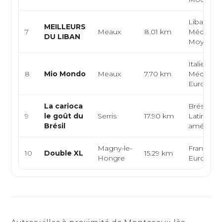
Libanaise
MEILLEURS
7
Meaux
8.01 km
Méditerr
DU LIBAN
Moyen-Or
Italienne,
8
Mio Mondo
Meaux
7.70 km
Méditerr
Europée
La carioca
Brésilienn
9
le goût du
Serris
17.90 km
Latino-
Brésil
américai
Magny-le-
Française
10
Double XL
15.29 km
Hongre
Europée