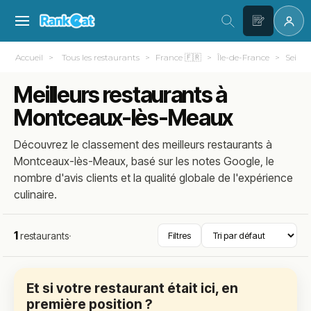
Accueil
Tous les restaurants
France 🇫🇷
Île-de-France
Seine-
Meilleurs restaurants à
Montceaux-lès-Meaux
Découvrez le classement des meilleurs restaurants à
Montceaux-lès-Meaux, basé sur les notes Google, le
nombre d'avis clients et la qualité globale de l'expérience
culinaire.
1
restaurants
·
Filtres
Et si votre restaurant était ici, en
première position ?