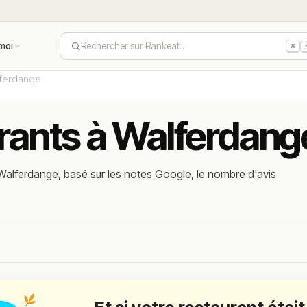
moi
Rechercher sur Rankeat…
⌘
ferdange
urants à Walferdang
Walferdange, basé sur les notes Google, le nombre d'avis