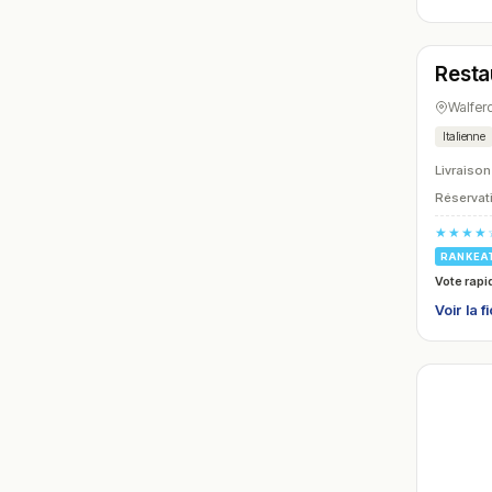
Ferm
Resta
N° 15
Walfer
Italienne
Livraison
Réservati
★★★★
RANKEA
Vote rapi
Voir la f