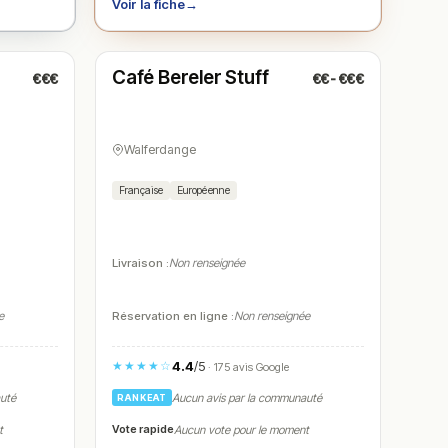
Voir la fiche
→
Fermé
(09:00 – 00:00)
Café Bereler Stuff
€€€
€€-€€€
N° 5
Walferdange
Française
Européenne
Livraison :
Non renseignée
e
Réservation en ligne :
Non renseignée
4.4
/5
★★★★☆
· 175 avis Google
auté
Aucun avis par la communauté
RANKEAT
Vote rapide
t
Aucun vote pour le moment