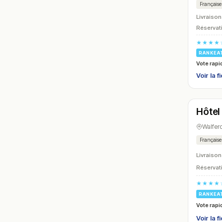
Française
Livraison
Réservati
★★★★
RANKEA
Vote rapi
Voir la f
Ouver
Hôtel
N° 12
Walfer
Française
Livraison
Réservati
★★★★
RANKEA
Vote rapi
Voir la f