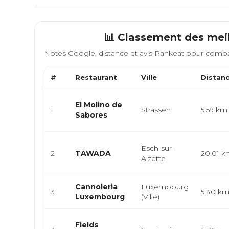
📊 Classement des meil
Notes Google, distance et avis Rankeat pour compa
#
Restaurant
Ville
Distan
El Molino de
1
Strassen
5.59 km
Sabores
Esch-sur-
2
TAWADA
20.01 
Alzette
Cannoleria
Luxembourg
3
5.40 k
Luxembourg
(Ville)
Fields