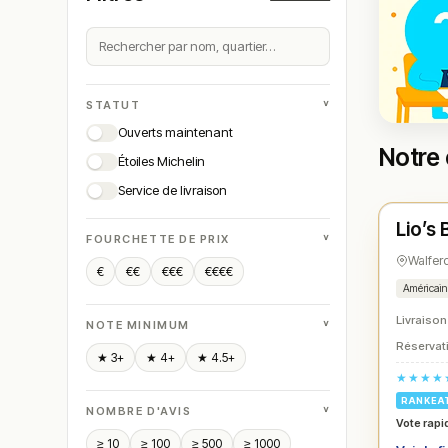
˅
STATUT
Ouverts maintenant
Notre 
Étoiles Michelin
Ferm
Service de livraison
Lio’s
N° 
★
˅
FOURCHETTE DE PRIX
Walfer
€
€€
€€€
€€€€
Américai
Livraison
˅
NOTE MINIMUM
Réservati
★ 3+
★ 4+
★ 4.5+
★★★★
RANKEA
˅
NOMBRE D'AVIS
Vote rapi
≥ 10
≥ 100
≥ 500
≥ 1000