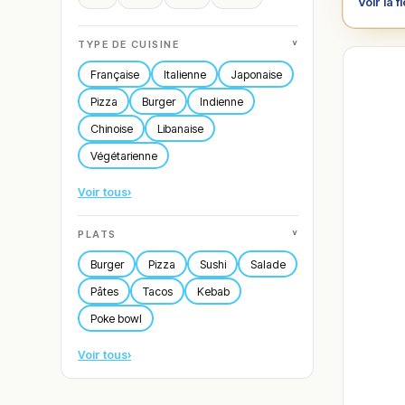
Voir la f
˅
TYPE DE CUISINE
Française
Italienne
Japonaise
Pizza
Burger
Indienne
Chinoise
Libanaise
Végétarienne
Voir tous
›
˅
PLATS
Burger
Pizza
Sushi
Salade
Pâtes
Tacos
Kebab
Poke bowl
Voir tous
›