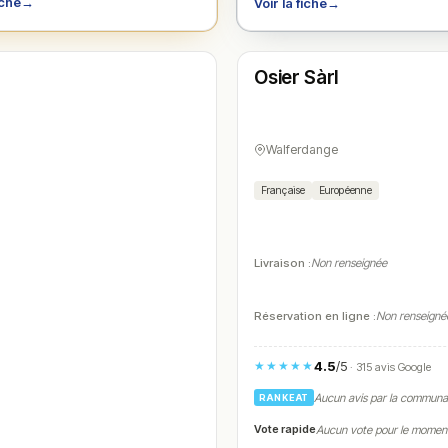
iche
→
Voir la fiche
→
Fermé
(11:30 – 14:30, 18:00 – 23:00)
Osier Sàrl
N° 4
Walferdange
Française
Européenne
Livraison :
Non renseignée
Réservation en ligne :
Non renseigné
4.5
/5
★★★★★
· 315 avis Google
Aucun avis par la commun
RANKEAT
Vote rapide
Aucun vote pour le momen