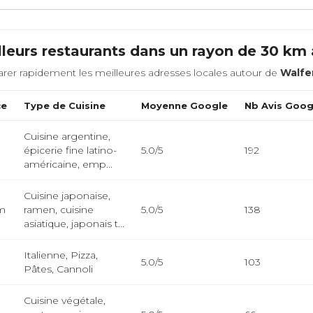
leurs restaurants dans un rayon de 30 km
rer rapidement les meilleures adresses locales autour de
Walfe
ce
Type de Cuisine
Moyenne Google
Nb Avis Goog
Cuisine argentine,
épicerie fine latino-
5.0/5
192
américaine, emp...
Cuisine japonaise,
km
ramen, cuisine
5.0/5
138
asiatique, japonais t...
Italienne, Pizza,
m
5.0/5
103
Pâtes, Cannoli
Cuisine végétale,