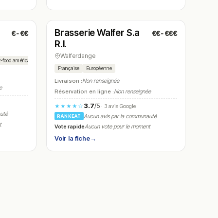
Fermé
(12:00 – 14:30, 18:00 – 22:00)
Brasserie Walfer S.a
€-€€
€€-€€€
N° 17
R.l.
Walferdange
t-food américain
Burger
Tenders
Nuggets
Chili cheese
Menu orient
Française
Européenne
Livraison :
Non renseignée
e
Réservation en ligne :
Non renseignée
3.7
/5
★★★★☆
· 3 avis Google
auté
Aucun avis par la communauté
RANKEAT
t
Vote rapide
Aucun vote pour le moment
Voir la fiche
→