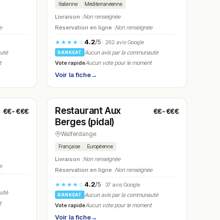
Italienne
Méditerranéenne
Livraison :
Non renseignée
e
Réservation en ligne :
Non renseignée
4.2
/5
★★★★☆
· 262 avis Google
auté
Aucun avis par la communauté
RANKEAT
Vote rapide
t
Aucun vote pour le moment
Voir la fiche
→
Fermé
(11:00 – 23:00)
Restaurant Aux
€€-€€€
€€-€€€
N° 14
Berges (pidal)
Walferdange
Française
Européenne
Livraison :
Non renseignée
e
Réservation en ligne :
Non renseignée
4.2
/5
★★★★☆
· 37 avis Google
auté
Aucun avis par la communauté
RANKEAT
t
Vote rapide
Aucun vote pour le moment
Voir la fiche
→