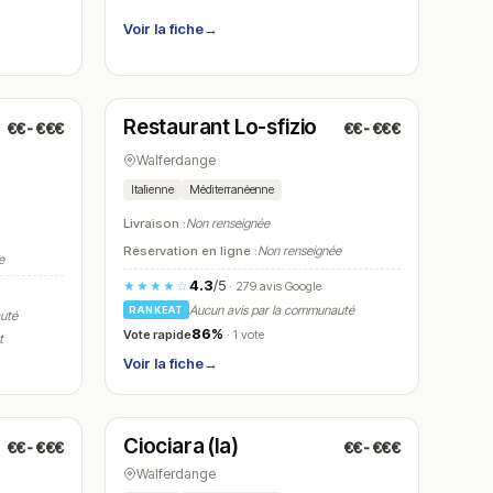
Voir la fiche
→
Fermé
(12:00 – 14:00, 18:00 – 22:00)
Restaurant Lo-sfizio
€€-€€€
€€-€€€
N° 8
Walferdange
Italienne
Méditerranéenne
Livraison :
Non renseignée
Réservation en ligne :
Non renseignée
e
4.3
/5
★★★★☆
· 279 avis Google
Aucun avis par la communauté
RANKEAT
auté
86%
Vote rapide
· 1 vote
t
Voir la fiche
→
Fermé
(fermé aujourd'hui)
Ciociara (la)
€€-€€€
€€-€€€
N° 11
Walferdange