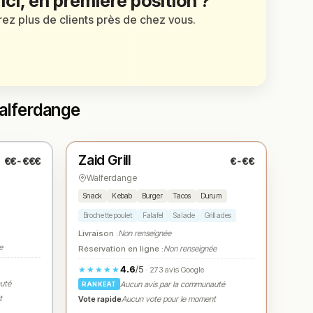
 ici, en première position ?
irez plus de clients près de chez vous.
Walferdange
Fermé
(11:00 – 22:00)
Zaid Grill
€€-€€€
€-€€
N° 3
★
Walferdange
Snack
Kebab
Burger
Tacos
Durum
Brochette poulet
Falafel
Salade
Grillades
Livraison :
Non renseignée
e
Réservation en ligne :
Non renseignée
4.6
/5
★★★★★
· 273 avis Google
auté
Aucun avis par la communauté
RANKEAT
t
Vote rapide
Aucun vote pour le moment