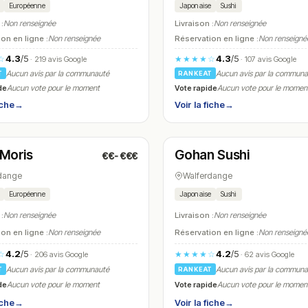
Européenne
Japonaise
Sushi
 :
Non renseignée
Livraison :
Non renseignée
on en ligne :
Non renseignée
Réservation en ligne :
Non renseigné
4.3
/5
4.3
/5
☆
★★★★☆
· 219 avis Google
· 107 avis Google
Aucun avis par la communauté
Aucun avis par la commun
T
RANKEAT
de
Vote rapide
Aucun vote pour le moment
Aucun vote pour le momen
iche
→
Voir la fiche
→
t
Fermé
(06:30 – 22:00)
(11:00 – 14:00, 17:30 – 22:00)
 Moris
Gohan Sushi
€€-€€€
N° 13
dange
Walferdange
Européenne
Japonaise
Sushi
 :
Non renseignée
Livraison :
Non renseignée
on en ligne :
Non renseignée
Réservation en ligne :
Non renseigné
4.2
/5
4.2
/5
☆
★★★★☆
· 206 avis Google
· 62 avis Google
Aucun avis par la communauté
Aucun avis par la commun
T
RANKEAT
de
Vote rapide
Aucun vote pour le moment
Aucun vote pour le momen
iche
→
Voir la fiche
→