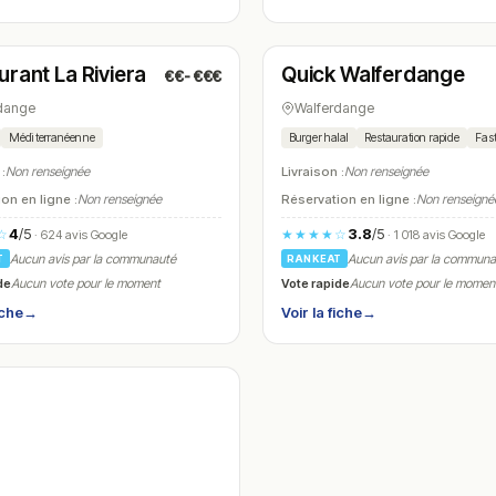
é
Fermé
(11:30 – 14:15, 18:00 – 23:00)
(10:00 – 23:00)
urant La Riviera
Quick Walferdange
€€-€€€
N° 16
dange
Walferdange
Méditerranéenne
Burger halal
Restauration rapide
Fas
 :
Non renseignée
Livraison :
Non renseignée
on en ligne :
Non renseignée
Réservation en ligne :
Non renseigné
4
/5
3.8
/5
☆
★★★★☆
· 624 avis Google
· 1 018 avis Google
Aucun avis par la communauté
Aucun avis par la commun
T
RANKEAT
de
Vote rapide
Aucun vote pour le moment
Aucun vote pour le momen
iche
→
Voir la fiche
→