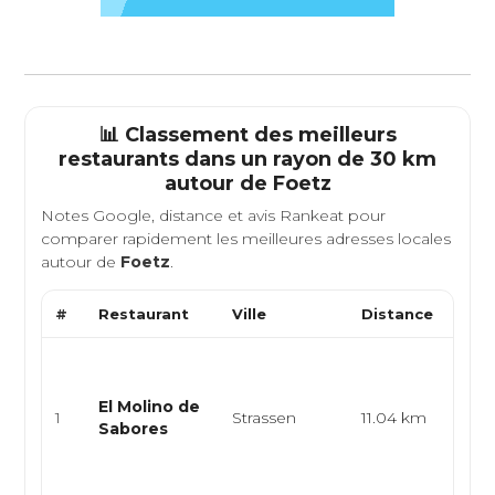
📊 Classement des meilleurs
restaurants dans un rayon de 30 km
autour de
Foetz
Notes Google, distance et avis Rankeat pour
comparer rapidement les meilleures adresses locales
autour de
Foetz
.
#
Restaurant
Ville
Distance
Type
Cuis
arge
El Molino de
épic
1
Strassen
11.04 km
Sabores
latin
amér
emp.