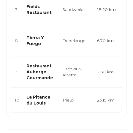
Cuis
Fields
gas
7
Sandweiler
18.20 km
Restaurant
men
dégu
Cuisi
Tierra Y
burg
8
Dudelange
6.70 km
Fuego
grill
eur..
Cuis
Restaurant
Esch-sur-
brés
9
Auberge
2.60 km
Alzette
grill
Gourmande
trad
Bur
La Pitance
10
Trieux
23.19 km
arti
du Louis
food