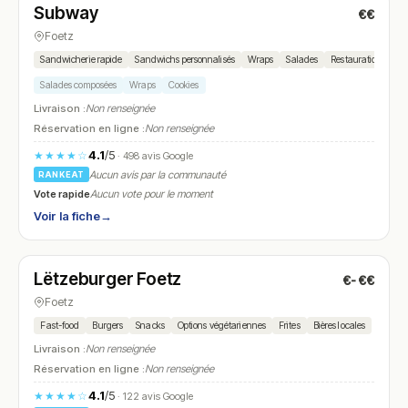
Subway
€€
N° 5
Foetz
Sandwicherie rapide
Sandwichs personnalisés
Wraps
Salades
Restauration à emp
Salades composées
Wraps
Cookies
Livraison :
Non renseignée
Réservation en ligne :
Non renseignée
4.1
/5
★★★★☆
· 498 avis Google
Aucun avis par la communauté
RANKEAT
Vote rapide
Aucun vote pour le moment
Voir la fiche
→
Ouvert
(11:00 – 22:00)
Lëtzeburger Foetz
€-€€
N° 6
Foetz
Fast-food
Burgers
Snacks
Options végétariennes
Frites
Bières locales
Livraison :
Non renseignée
Réservation en ligne :
Non renseignée
4.1
/5
★★★★☆
· 122 avis Google