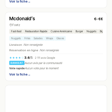
Voir la fiche
→
Ouvert
(10:30 – 03:00)
Mcdonald’s
€-€€
N° 10
Foetz
Fast‑food
Restauration Rapide
Cuisine Américaine
Burger
Nuggets
Big Mac™
Nuggets
Frites
Salades
Wraps
Glaces
Livraison :
Non renseignée
Réservation en ligne :
Non renseignée
3.6
/5
★★★★☆
· 2 111 avis Google
Aucun avis par la communauté
RANKEAT
Vote rapide
Aucun vote pour le moment
Voir la fiche
→