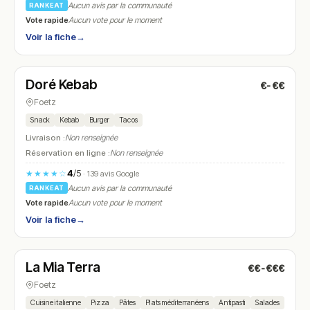
Aucun avis par la communauté
RANKEAT
Vote rapide
Aucun vote pour le moment
Voir la fiche
→
Ouvert
(10:30 – 23:00)
Doré Kebab
€-€€
N° 7
Foetz
Snack
Kebab
Burger
Tacos
Livraison :
Non renseignée
Réservation en ligne :
Non renseignée
4
/5
★★★★☆
· 139 avis Google
Aucun avis par la communauté
RANKEAT
Vote rapide
Aucun vote pour le moment
Voir la fiche
→
Ouvert
(11:30 – 14:00, 18:00 – 22:00)
La Mia Terra
€€-€€€
N° 8
Foetz
Cuisine italienne
Pizza
Pâtes
Plats méditerranéens
Antipasti
Salades