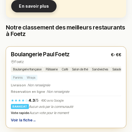
En savoir plus
Notre classement des meilleurs restaurants
à Foetz
Fermé
(07:00 – 18:00)
Boulangerie Paul Foetz
€-€€
N° 1
★
Foetz
Boulangerie française
Pâtisserie
Café
Salon de thé
Sandwiches
Salades
Sna
Paninis
Wraps
Livraison :
Non renseignée
Réservation en ligne :
Non renseignée
4.3
/5
★★★★☆
· 490 avis Google
Aucun avis par la communauté
RANKEAT
Vote rapide
Aucun vote pour le moment
Voir la fiche
→
Ouvert
(11:45 – 14:00, 18:00 – 22:30)