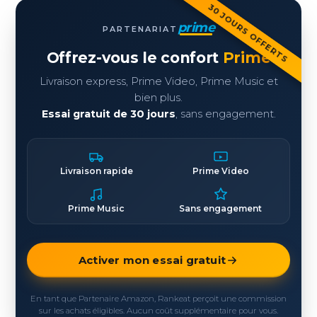
30 JOURS OFFERTS
prime
PARTENARIAT
Offrez-vous le confort
Prime
Livraison express, Prime Video, Prime Music et
bien plus.
Essai gratuit de 30 jours
, sans engagement.
Livraison rapide
Prime Video
Prime Music
Sans engagement
Activer mon essai gratuit
En tant que Partenaire Amazon, Rankeat perçoit une commission
sur les achats éligibles. Aucun coût supplémentaire pour vous.