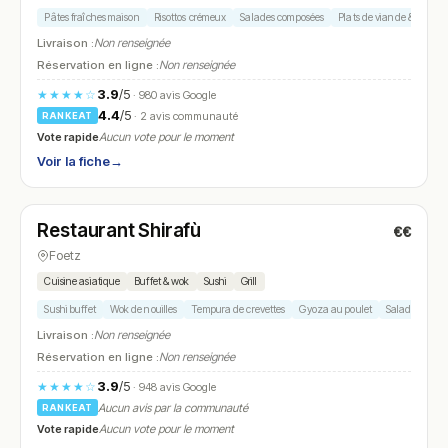
Pâtes fraîches maison
Risottos crémeux
Salades composées
Plats de viande & poisson
Livraison :
Non renseignée
Réservation en ligne :
Non renseignée
3.9
/5
★★★★☆
· 980 avis Google
4.4
/5
· 2 avis communauté
RANKEAT
Vote rapide
Aucun vote pour le moment
Voir la fiche
→
Ouvert
(11:45 – 14:00, 18:00 – 22:00)
Restaurant Shirafù
€€
N° 9
Foetz
Cuisine asiatique
Buffet & wok
Sushi
Grill
Sushi buffet
Wok de nouilles
Tempura de crevettes
Gyoza au poulet
Salade aux s
Livraison :
Non renseignée
Réservation en ligne :
Non renseignée
3.9
/5
★★★★☆
· 948 avis Google
Aucun avis par la communauté
RANKEAT
Vote rapide
Aucun vote pour le moment