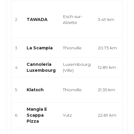
Cuis
japo
Esch-sur-
2
TAWADA
3.49 km
rame
Alzette
asia
japon
Cuis
3
La Scampia
Thionville
20.73 km
pizze
Cannoleria
Luxembourg
Itali
4
12.89 km
Luxembourg
(Ville)
Pâte
Café
5
Klatsch
Thionville
21.35 km
rapi
enc
Mangia E
Itali
6
Scappa
Yutz
22.69 km
Foo
Pizza