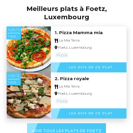
Meilleurs plats à Foetz,
Luxembourg
4.25 / 5
1. Pizza Mamma mia
1 avis
La Mia Terra
Foetz, Luxembourg
Pizza
LES AVIS DE CE PLAT
4.50 / 5
2. Pizza royale
1 avis
La Mia Terra
Foetz, Luxembourg
Pizza
LES AVIS DE CE PLAT
VOIR TOUS LES PLATS DE FOETZ