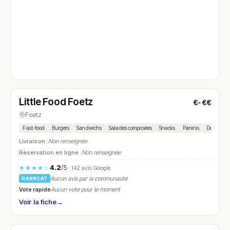
Ouvert
(10:30 – 21:00)
Little Food Foetz
€-€€
N° 4
Foetz
Fast-food
Burgers
Sandwichs
Salades composées
Snacks
Paninis
Desserts 
Livraison :
Non renseignée
Réservation en ligne :
Non renseignée
4.2
/5
★★★★☆
· 142 avis Google
Aucun avis par la communauté
RANKEAT
Vote rapide
Aucun vote pour le moment
Voir la fiche
→
Ouvert
(10:00 – 22:30)