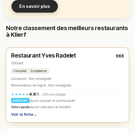
En savoir plus
Notre classement des meilleurs restaurants
à Klierf
Fermé
(fermé aujourd'hui)
Restaurant Yves Radelet
€€€
N° 1
★
Klierf
Française
Européenne
Livraison :
Non renseignée
Réservation en ligne :
Non renseignée
4.8
/5
★★★★★
· 233 avis Google
Aucun avis par la communauté
RANKEAT
Vote rapide
Aucun vote pour le moment
Voir la fiche
→