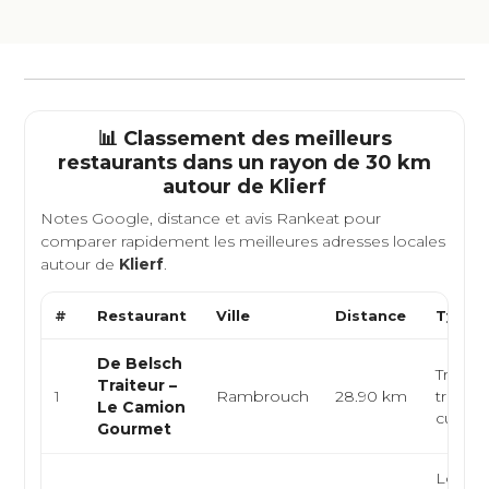
📊 Classement des meilleurs
restaurants dans un rayon de 30 km
autour de
Klierf
Notes Google, distance et avis Rankeat pour
comparer rapidement les meilleures adresses locales
autour de
Klierf
.
#
Restaurant
Ville
Distance
Type d
De Belsch
Traiteu
Traiteur –
1
Rambrouch
28.90 km
truck 
Le Camion
cuisine
Gourmet
Lounge