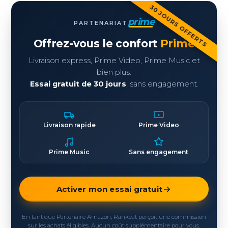
30 JOURS OFFERTS
prime
PARTENARIAT
Offrez-vous le confort
Prime
Livraison express, Prime Video, Prime Music et
bien plus.
Essai gratuit de 30 jours
, sans engagement.
Livraison rapide
Prime Video
Prime Music
Sans engagement
Activer mon essai gratuit
En tant que Partenaire Amazon, Rankeat perçoit une commission
sur les achats éligibles. Aucun coût supplémentaire pour vous.