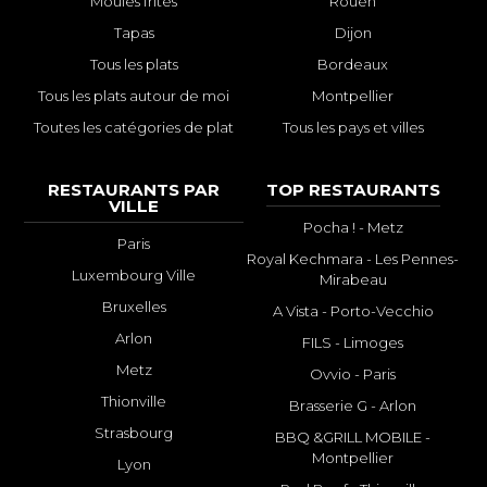
Moules frites
Rouen
Tapas
Dijon
Tous les plats
Bordeaux
Tous les plats autour de moi
Montpellier
Toutes les catégories de plat
Tous les pays et villes
RESTAURANTS PAR
TOP RESTAURANTS
VILLE
Pocha ! - Metz
Paris
Royal Kechmara - Les Pennes-
Luxembourg Ville
Mirabeau
Bruxelles
A Vista - Porto-Vecchio
Arlon
FILS - Limoges
Metz
Ovvio - Paris
Thionville
Brasserie G - Arlon
Strasbourg
BBQ &GRILL MOBILE -
Montpellier
Lyon