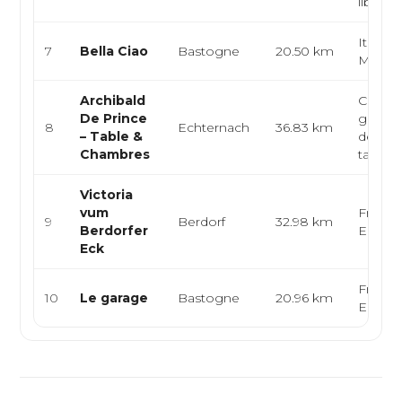
libanais
Italien
7
Bella Ciao
Bastogne
20.50 km
Médite
Archibald
Cuisin
De Prince
gastr
8
Echternach
36.83 km
– Table &
de terr
Chambres
table e
Victoria
vum
Françai
9
Berdorf
32.98 km
Berdorfer
Europ
Eck
Françai
10
Le garage
Bastogne
20.96 km
Europ