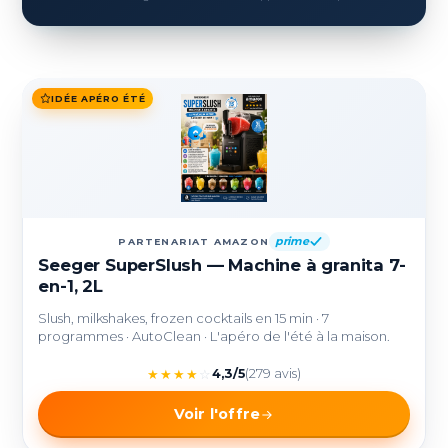
IDÉE APÉRO ÉTÉ
prime
PARTENARIAT AMAZON
Seeger SuperSlush — Machine à granita 7-
en-1, 2L
Slush, milkshakes, frozen cocktails en 15 min · 7
programmes · AutoClean · L'apéro de l'été à la maison.
★
★
★
★
☆
4,3/5
(279 avis)
Voir l'offre