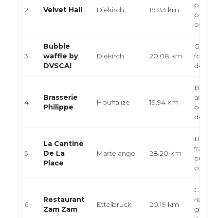
planch
2
Velvet Hall
Diekirch
19.83 km
partag
cockta
Bubble
Gaufres
3
waffle by
Diekirch
20.08 km
food as
DVSCAI
desser
Brasse
Brasserie
artisan
4
Houffalize
19.94 km
Philippe
bières,
dégust
Brasse
La Cantine
françai
5
De La
Martelange
28.20 km
europ
Place
cuisine 
Cuisine
Restaurant
restaur
6
Ettelbruck
20.19 km
Zam Zam
grillad