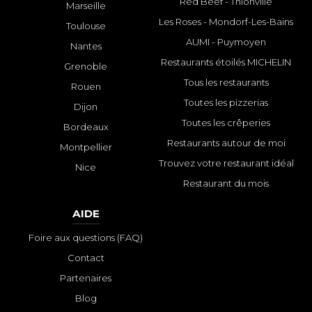
Red Beef - Thionville
Marseille
Les Roses - Mondorf-Les-Bains
Toulouse
AUMI - Puymoyen
Nantes
Restaurants étoilés MICHELIN
Grenoble
Tous les restaurants
Rouen
Toutes les pizzerias
Dijon
Toutes les crêperies
Bordeaux
Restaurants autour de moi
Montpellier
Trouvez votre restaurant idéal
Nice
Restaurant du mois
AIDE
Foire aux questions (FAQ)
Contact
Partenaires
Blog