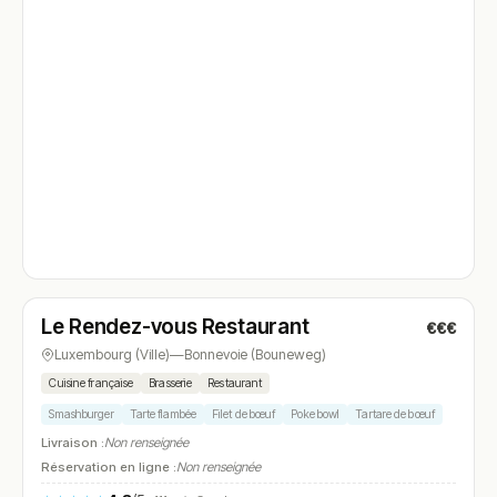
Fermé
(19:00 – 01:00)
Le Rendez-vous Restaurant
€€€
N° 4
Luxembourg (Ville)
—
Bonnevoie (Bouneweg)
Cuisine française
Brasserie
Restaurant
Smashburger
Tarte flambée
Filet de bœuf
Poke bowl
Tartare de bœuf
Livraison :
Non renseignée
Réservation en ligne :
Non renseignée