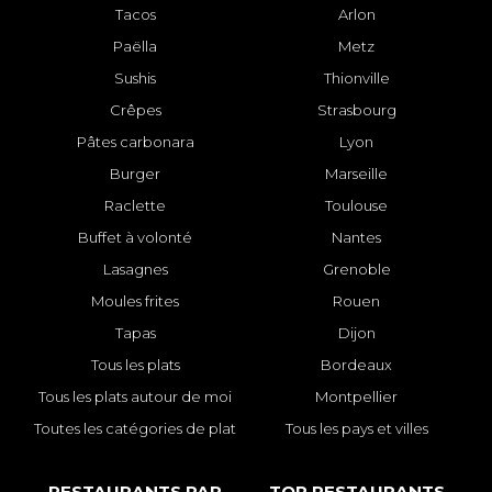
Tacos
Arlon
Paëlla
Metz
Sushis
Thionville
Crêpes
Strasbourg
Pâtes carbonara
Lyon
Burger
Marseille
Raclette
Toulouse
Buffet à volonté
Nantes
Lasagnes
Grenoble
Moules frites
Rouen
Tapas
Dijon
Tous les plats
Bordeaux
Tous les plats autour de moi
Montpellier
Toutes les catégories de plat
Tous les pays et villes
RESTAURANTS PAR
TOP RESTAURANTS