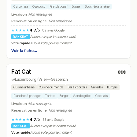
Carbonara
Ossobuco
Filet de bœuf
Burger
Bouchée à la reine
Livraison :
Non renseignée
Réservation en ligne :
Non renseignée
4.7
/5
★★★★★
· 82 avis Google
Aucun avis par la communauté
RANKEAT
Vote rapide
Aucun vote pour le moment
Voir la fiche
→
Fermé
(fermé aujourd'hui)
Fat Cat
€€€
N° 13
Luxembourg (Ville)
—
Gasperich
Cuisine urbaine
Cuisine du monde
Bar à cocktails
Grillades
Burgers
Planches à partager
Tartare
Burger
Viande grillée
Cocktails
Livraison :
Non renseignée
Réservation en ligne :
Non renseignée
4.7
/5
★★★★★
· 35 avis Google
Aucun avis par la communauté
RANKEAT
Vote rapide
Aucun vote pour le moment