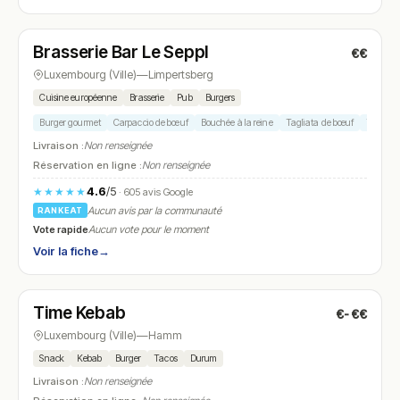
Fermé
(17:00 – 01:00)
Brasserie Bar Le Seppl
€€
N° 17
Luxembourg (Ville)
—
Limpertsberg
Cuisine européenne
Brasserie
Pub
Burgers
Burger gourmet
Carpaccio de bœuf
Bouchée à la reine
Tagliata de bœuf
Tartare
Livraison :
Non renseignée
Réservation en ligne :
Non renseignée
4.6
/5
★★★★★
· 605 avis Google
Aucun avis par la communauté
RANKEAT
Vote rapide
Aucun vote pour le moment
Voir la fiche
→
Ouvert
(11:00 – 22:00)
Time Kebab
€-€€
N° 18
Luxembourg (Ville)
—
Hamm
Snack
Kebab
Burger
Tacos
Durum
Livraison :
Non renseignée