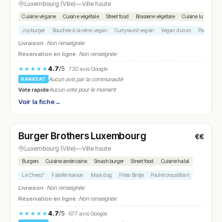
Luxembourg (Ville)
—
Ville haute
Cuisine végane
Cuisine végétale
Street food
Brasserie végétale
Cuisine luxembour
Joy burger
Bouchée à la reine vegan
Currywurst vegan
Vegan durum
Pastel de 
Livraison :
Non renseignée
Réservation en ligne :
Non renseignée
4.7
/5
★★★★★
· 720 avis Google
Aucun avis par la communauté
RANKEAT
Vote rapide
Aucun vote pour le moment
Voir la fiche
→
Ouvert
(11:00 – 14:30, 18:00 – 22:00)
Burger Brothers Luxembourg
€€
N° 7
Luxembourg (Ville)
—
Ville haute
Burgers
Cuisine américaine
Smash burger
Street food
Cuisine halal
Le Cheez'
Falafel maison
Maxi dog
Frites Bintje
Poulet croustillant
Livraison :
Non renseignée
Réservation en ligne :
Non renseignée
4.7
/5
★★★★★
· 677 avis Google