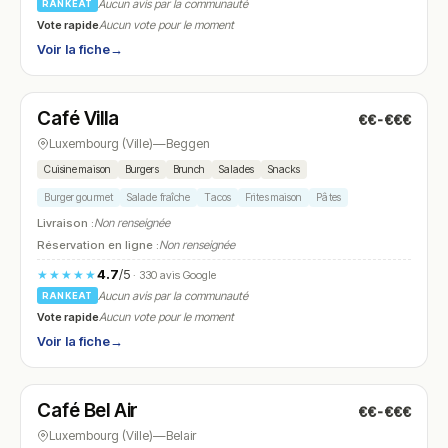
Aucun avis par la communauté
RANKEAT
Vote rapide
Aucun vote pour le moment
Voir la fiche
→
Ouvert
(11:00 – 00:00)
Café Villa
€€-€€€
N° 8
Luxembourg (Ville)
—
Beggen
Cuisine maison
Burgers
Brunch
Salades
Snacks
Burger gourmet
Salade fraîche
Tacos
Frites maison
Pâtes
Livraison :
Non renseignée
Réservation en ligne :
Non renseignée
4.7
/5
★★★★★
· 330 avis Google
Aucun avis par la communauté
RANKEAT
Vote rapide
Aucun vote pour le moment
Voir la fiche
→
Fermé
(fermé aujourd'hui)
Café Bel Air
€€-€€€
N° 9
Luxembourg (Ville)
—
Belair