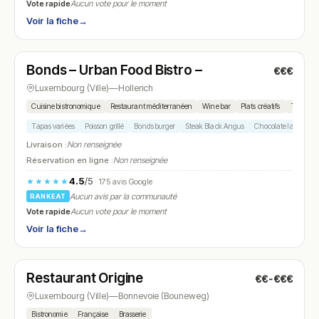
Vote rapide
Aucun vote pour le moment
Voir la fiche
→
Fermé
(18:00 – 00:00)
Bonds – Urban Food Bistro –
€€€
N° 25
Luxembourg (Ville)
—
Hollerich
Cuisine bistronomique
Restaurant méditerranéen
Wine bar
Plats créatifs
Tapas
Tapas variées
Poisson grillé
Bonds burger
Steak Black Angus
Chocolate lava cake
Livraison :
Non renseignée
Réservation en ligne :
Non renseignée
4.5
/5
★★★★★
· 175 avis Google
Aucun avis par la communauté
RANKEAT
Vote rapide
Aucun vote pour le moment
Voir la fiche
→
Fermé
(18:00 – 23:00)
Restaurant Origine
€€-€€€
N° 26
Luxembourg (Ville)
—
Bonnevoie (Bouneweg)
Bistronomie
Française
Brasserie