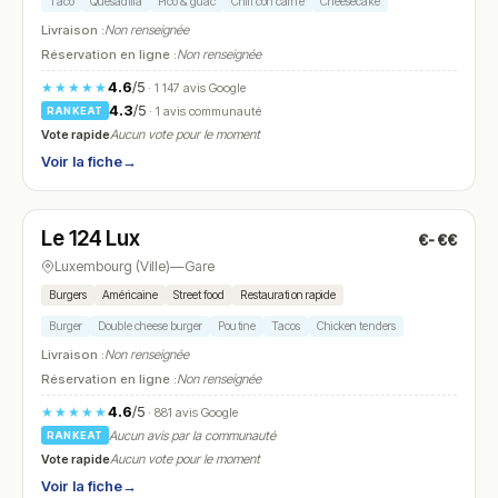
Taco
Quesadilla
Pico & guac
Chili con carne
Cheesecake
Livraison :
Non renseignée
Réservation en ligne :
Non renseignée
4.6
/5
★★★★★
· 1 147 avis Google
4.3
/5
· 1 avis communauté
RANKEAT
Vote rapide
Aucun vote pour le moment
Voir la fiche
→
Ouvert
(12:00 – 23:00)
Le 124 Lux
€-€€
N° 16
Luxembourg (Ville)
—
Gare
Burgers
Américaine
Street food
Restauration rapide
Burger
Double cheese burger
Poutine
Tacos
Chicken tenders
Livraison :
Non renseignée
Réservation en ligne :
Non renseignée
4.6
/5
★★★★★
· 881 avis Google
Aucun avis par la communauté
RANKEAT
Vote rapide
Aucun vote pour le moment
Voir la fiche
→