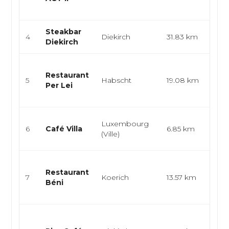
trad
Steakbar
Stea
4
Diekirch
31.83 km
Diekirch
gril
Cuis
Restaurant
pinse
5
Habscht
19.08 km
Per Lei
pâte
bur..
Cuis
Luxembourg
6
Café Villa
6.85 km
burg
(Ville)
sala
Cuis
Restaurant
cuisi
7
Koerich
13.57 km
Béni
bist
cuisi.
Bar 
médi