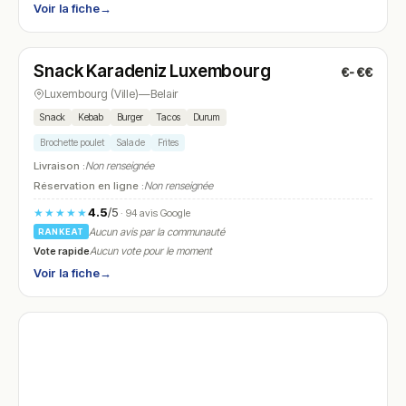
Voir la fiche
→
Ouvert
(10:00 – 22:00)
Snack Karadeniz Luxembourg
€-€€
N° 28
Luxembourg (Ville)
—
Belair
Snack
Kebab
Burger
Tacos
Durum
Brochette poulet
Salade
Frites
Livraison :
Non renseignée
Réservation en ligne :
Non renseignée
4.5
/5
★★★★★
· 94 avis Google
Aucun avis par la communauté
RANKEAT
Vote rapide
Aucun vote pour le moment
Voir la fiche
→