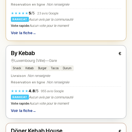
Réservation en ligne :
Non renseignée
5
/5
★★★★★
· 23 avis Google
Aucun avis par la communauté
RANKEAT
Vote rapide
Aucun vote pour le moment
Voir la fiche
→
Ouvert
(10:30 – 23:30)
By Kebab
€
N° 2
★
Luxembourg (Ville)
—
Gare
Snack
Kebab
Burger
Tacos
Durum
Livraison :
Non renseignée
Réservation en ligne :
Non renseignée
4.8
/5
★★★★★
· 955 avis Google
Aucun avis par la communauté
RANKEAT
Vote rapide
Aucun vote pour le moment
Voir la fiche
→
Ouvert
(11:00 – 21:45)
Döner Kebab House
€
N° 3
★