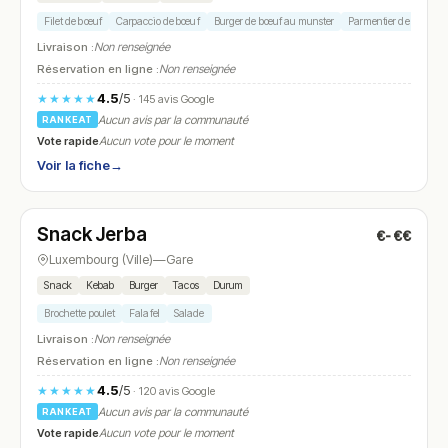
Filet de bœuf
Carpaccio de bœuf
Burger de bœuf au munster
Parmentier de bœuf
Livraison :
Non renseignée
Réservation en ligne :
Non renseignée
4.5
/5
★★★★★
· 145 avis Google
Aucun avis par la communauté
RANKEAT
Vote rapide
Aucun vote pour le moment
Voir la fiche
→
Ouvert
(11:00 – 01:00)
Snack Jerba
€-€€
N° 27
Luxembourg (Ville)
—
Gare
Snack
Kebab
Burger
Tacos
Durum
Brochette poulet
Falafel
Salade
Livraison :
Non renseignée
Réservation en ligne :
Non renseignée
4.5
/5
★★★★★
· 120 avis Google
Aucun avis par la communauté
RANKEAT
Vote rapide
Aucun vote pour le moment