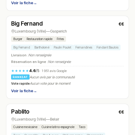
Voir la fiche
→
Ouvert
(11:30 – 19:00)
Big Fernand
€€
N° 14
Luxembourg (Ville)
—
Gasperich
Burger
Restauration rapide
Frites
Big Fernand
Bartholomé
Paulin Poulet
Fernandines
Fondant Baulois
Livraison :
Non renseignée
Réservation en ligne :
Non renseignée
4.6
/5
★★★★★
· 1 951 avis Google
Aucun avis par la communauté
RANKEAT
Vote rapide
Aucun vote pour le moment
Voir la fiche
→
Fermé
(18:15 – 00:00)
Pablito
€€
N° 15
Luxembourg (Ville)
—
Belair
Cuisine mexicaine
Cuisine latino-espagnole
Taco