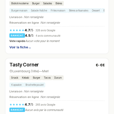
Bistrot moderne
Burger
Salades
Bières
Burger maison
Salade fraîche
Frites maison
Bières artisanales
Dessert
Brownie
Livraison :
Non renseignée
Réservation en ligne :
Non renseignée
4.7
/5
★★★★★
· 328 avis Google
4.5
/5
· 4 avis communauté
RANKEAT
Vote rapide
Aucun vote pour le moment
Voir la fiche
→
Ouvert
(12:00 – 01:00)
Tasty Corner
€-€€
N° 10
Luxembourg (Ville)
—
Merl
Snack
Kebab
Burger
Tacos
Durum
Kapsalon
Brochette poulet
Livraison :
Non renseignée
Réservation en ligne :
Non renseignée
4.7
/5
★★★★★
· 265 avis Google
Aucun avis par la communauté
RANKEAT