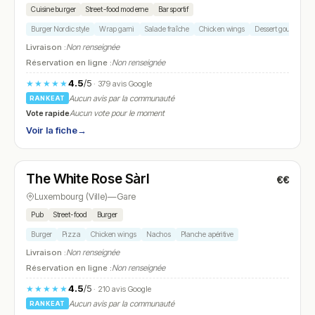
Cuisine burger
Street-food moderne
Bar sportif
Burger Nordic style
Wrap garni
Salade fraîche
Chicken wings
Dessert gourmand
Livraison :
Non renseignée
Réservation en ligne :
Non renseignée
4.5
/5
★★★★★
· 379 avis Google
Aucun avis par la communauté
RANKEAT
Vote rapide
Aucun vote pour le moment
Voir la fiche
→
Fermé
(15:00 – 01:00)
The White Rose Sàrl
€€
N° 24
Luxembourg (Ville)
—
Gare
Pub
Street-food
Burger
Burger
Pizza
Chicken wings
Nachos
Planche apéritive
Livraison :
Non renseignée
Réservation en ligne :
Non renseignée
4.5
/5
★★★★★
· 210 avis Google
Aucun avis par la communauté
RANKEAT