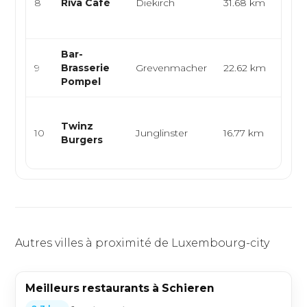
8
Riva Café
Diekirch
31.68 km
peti
rest
Bar-
Bras
9
Brasserie
Grevenmacher
22.62 km
eur
Pompel
grill
Burg
Twinz
sma
10
Junglinster
16.77 km
Burgers
mais
amér
Autres villes à proximité de Luxembourg-city
Meilleurs restaurants à Schieren