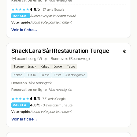
Réservation en ligne :
Non renseignée
4.6
/5
★★★★★
· 57 avis Google
Aucun avis par la communauté
RANKEAT
Vote rapide
Aucun vote pour le moment
Voir la fiche
→
Ouvert
(10:30 – 23:30)
Snack Lara Sàrl Restauration Turque
€
N° 19
Luxembourg (Ville)
—
Bonnevoie (Bouneweg)
Turque
Snack
Kebab
Burger
Tacos
Kebab
Dürüm
Falafel
Frites
Assiette garnie
Livraison :
Non renseignée
Réservation en ligne :
Non renseignée
4.5
/5
★★★★★
· 731 avis Google
4.3
/5
· 3 avis communauté
RANKEAT
Vote rapide
Aucun vote pour le moment
Voir la fiche
→
Ouvert
(10:30 – 01:00)