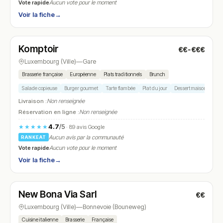
Vote rapide
Aucun vote pour le moment
Voir la fiche
→
Ouvert
(10:00 – 23:00)
Komptoir
€€-€€€
N° 11
Luxembourg (Ville)
—
Gare
Brasserie française
Européenne
Plats traditionnels
Brunch
Salade copieuse
Burger gourmet
Tarte flambée
Plat du jour
Dessert maison
Livraison :
Non renseignée
Réservation en ligne :
Non renseignée
4.7
/5
★★★★★
· 89 avis Google
Aucun avis par la communauté
RANKEAT
Vote rapide
Aucun vote pour le moment
Voir la fiche
→
Ouvert
(10:00 – 01:00)
New Bona Via Sarl
€€
N° 12
Luxembourg (Ville)
—
Bonnevoie (Bouneweg)
Cuisine italienne
Brasserie
Française