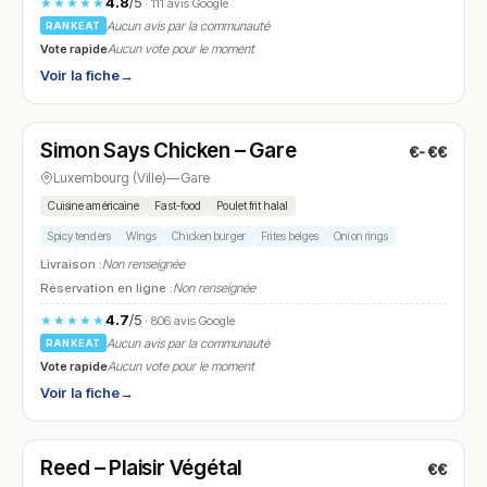
4.8
/5
★★★★★
· 111 avis Google
Aucun avis par la communauté
RANKEAT
Vote rapide
Aucun vote pour le moment
Voir la fiche
→
Ouvert
(12:00 – 00:00)
Simon Says Chicken – Gare
€-€€
N° 5
Luxembourg (Ville)
—
Gare
Cuisine américaine
Fast-food
Poulet frit halal
Spicy tenders
Wings
Chicken burger
Frites belges
Onion rings
Livraison :
Non renseignée
Réservation en ligne :
Non renseignée
4.7
/5
★★★★★
· 806 avis Google
Aucun avis par la communauté
RANKEAT
Vote rapide
Aucun vote pour le moment
Voir la fiche
→
Ouvert
(12:00 – 22:00)
Reed – Plaisir Végétal
€€
N° 6