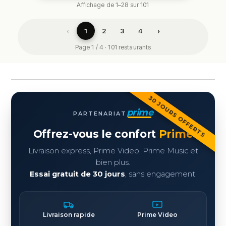
Affichage de 1–28 sur 101
‹
›
1
2
3
4
Page 1 / 4 · 101 restaurants
30 JOURS OFFERTS
prime
PARTENARIAT
Offrez-vous le confort
Prime
Livraison express, Prime Video, Prime Music et
bien plus.
Essai gratuit de 30 jours
, sans engagement.
Livraison rapide
Prime Video