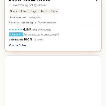
Luxembourg (Ville)
—
Belair
Snack
Kebab
Burger
Tacos
Durum
Livraison :
Non renseignée
Réservation en ligne :
Non renseignée
4.8
/5
★★★★★
· 565 avis Google
Aucun avis par la communauté
RANKEAT
100%
Vote rapide
· 2 votes
Voir la fiche
→