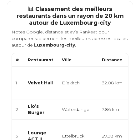
📊 Classement des meilleurs
restaurants dans un rayon de 20 km
autour de
Luxembourg-city
Notes Google, distance et avis Rankeat pour
comparer rapidement les meilleures adresses locales
autour de
Luxembourg-city
.
#
Restaurant
Ville
Distance
Type
Loun
plan
1
Velvet Hall
Diekirch
32.08 km
part
cock
Lio’s
Amér
2
Walferdange
7.86 km
Burger
Foo
Bistr
Lounge
amer
3
Ettelbruck
29.38 km
ACT II
cuis