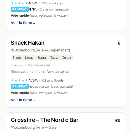
4.5
/5
★★★★★
· 690 avis Google
4.1
/5
· 2 avis communauté
RANKEAT
Vote rapide
Aucun vote pour le moment
Voir la fiche
→
Ouvert
(11:30 – 22:00)
Snack Hakan
€
N° 22
Luxembourg (Ville)
—
Limpertsberg
Snack
Kebab
Burger
Tacos
Durum
Livraison :
Non renseignée
Réservation en ligne :
Non renseignée
4.5
/5
★★★★★
· 402 avis Google
Aucun avis par la communauté
RANKEAT
Vote rapide
Aucun vote pour le moment
Voir la fiche
→
Ouvert
(12:00 – 01:00)
Crossfire – The Nordic Bar
€€
N° 23
Luxembourg (Ville)
—
Gare