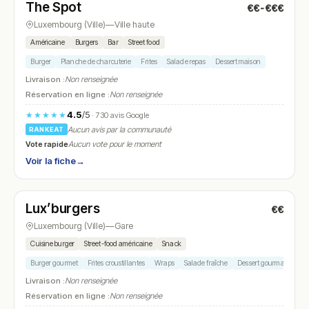
The Spot
€€-€€€
N° 20
Luxembourg (Ville)
—
Ville haute
Américaine
Burgers
Bar
Street food
Burger
Planche de charcuterie
Frites
Salade repas
Dessert maison
Livraison :
Non renseignée
Réservation en ligne :
Non renseignée
4.5
/5
★★★★★
· 730 avis Google
Aucun avis par la communauté
RANKEAT
Vote rapide
Aucun vote pour le moment
Voir la fiche
→
Fermé
(fermé aujourd'hui)
Lux’burgers
€€
N° 21
Luxembourg (Ville)
—
Gare
Cuisine burger
Street-food américaine
Snack
Burger gourmet
Frites croustillantes
Wraps
Salade fraîche
Dessert gourmand
Livraison :
Non renseignée
Réservation en ligne :
Non renseignée