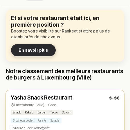
Et si votre restaurant était ici, en
première position ?
Boostez votre visibilité sur Rankeat et attirez plus de
clients près de chez vous.
En savoir plus
Notre classement des meilleurs restaurants
de burgers à Luxembourg (Ville)
Ouvert
(11:00 – 00:00)
Yasha Snack Restaurant
€-€€
N° 1
★
Luxembourg (Ville)
—
Gare
Snack
Kebab
Burger
Tacos
Durum
Brochette poulet
Falafel
Salade
Livraison :
Non renseignée