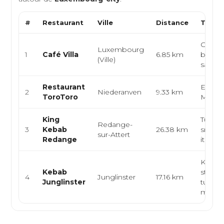
#
Restaurant
Ville
Distance
Type 
Cuisin
Luxembourg
1
Café Villa
6.85 km
burger
(Ville)
salade
Restaurant
Espag
2
Niederanven
9.33 km
ToroToro
Médit
King
Turque,
Redange-
3
Kebab
26.38 km
snack, 
sur-Attert
Redange
italien
Kebab
Kebab
street
4
Junglinster
17.16 km
Junglinster
turque
médit