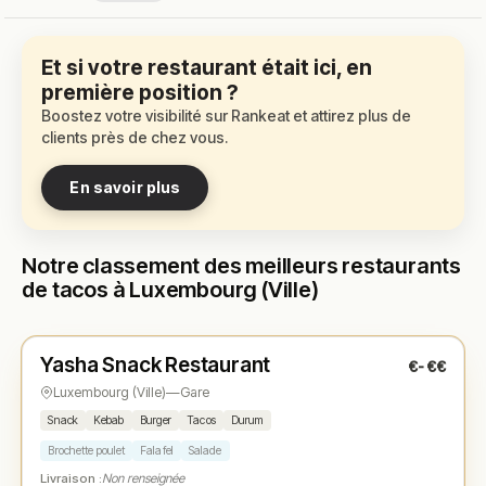
Et si votre restaurant était ici, en
première position ?
Boostez votre visibilité sur Rankeat et attirez plus de
clients près de chez vous.
En savoir plus
Notre classement des meilleurs restaurants
de tacos à Luxembourg (Ville)
Ouvert
(11:00 – 00:00)
Yasha Snack Restaurant
€-€€
N° 1
★
Luxembourg (Ville)
—
Gare
Snack
Kebab
Burger
Tacos
Durum
Brochette poulet
Falafel
Salade
Livraison :
Non renseignée