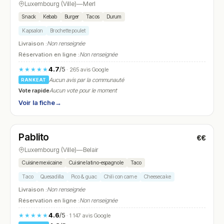
Luxembourg (Ville)
—
Merl
Snack
Kebab
Burger
Tacos
Durum
Kapsalon
Brochette poulet
Livraison :
Non renseignée
Réservation en ligne :
Non renseignée
4.7
/5
★★★★★
· 265 avis Google
Aucun avis par la communauté
RANKEAT
Vote rapide
Aucun vote pour le moment
Voir la fiche
→
Fermé
(18:15 – 00:00)
Pablito
€€
N° 7
Luxembourg (Ville)
—
Belair
Cuisine mexicaine
Cuisine latino-espagnole
Taco
Taco
Quesadilla
Pico & guac
Chili con carne
Cheesecake
Livraison :
Non renseignée
Réservation en ligne :
Non renseignée
4.6
/5
★★★★★
· 1 147 avis Google