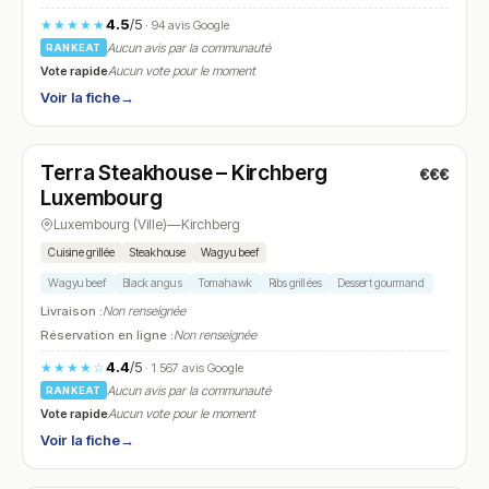
4.5
/5
★★★★★
· 94 avis Google
Aucun avis par la communauté
RANKEAT
Vote rapide
Aucun vote pour le moment
Voir la fiche
→
Ouvert
(11:30 – 23:00)
Terra Steakhouse – Kirchberg
€€€
N° 16
Luxembourg
Luxembourg (Ville)
—
Kirchberg
Cuisine grillée
Steakhouse
Wagyu beef
Wagyu beef
Black angus
Tomahawk
Ribs grillées
Dessert gourmand
Livraison :
Non renseignée
Réservation en ligne :
Non renseignée
4.4
/5
★★★★☆
· 1 567 avis Google
Aucun avis par la communauté
RANKEAT
Vote rapide
Aucun vote pour le moment
Voir la fiche
→
Ouvert
(11:00 – 23:00)