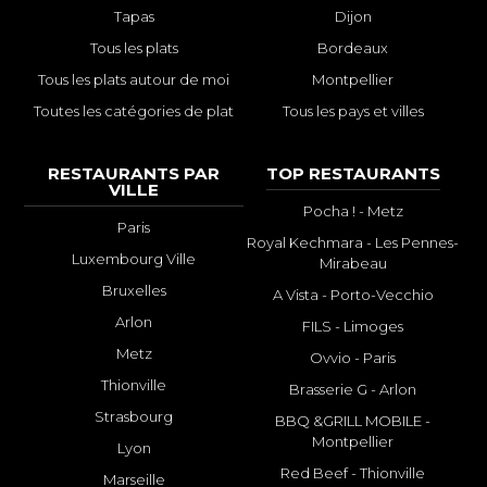
Tapas
Dijon
Tous les plats
Bordeaux
Tous les plats autour de moi
Montpellier
Toutes les catégories de plat
Tous les pays et villes
RESTAURANTS PAR
TOP RESTAURANTS
VILLE
Pocha ! - Metz
Paris
Royal Kechmara - Les Pennes-
Luxembourg Ville
Mirabeau
Bruxelles
A Vista - Porto-Vecchio
Arlon
FILS - Limoges
Metz
Ovvio - Paris
Thionville
Brasserie G - Arlon
Strasbourg
BBQ &GRILL MOBILE -
Montpellier
Lyon
Red Beef - Thionville
Marseille