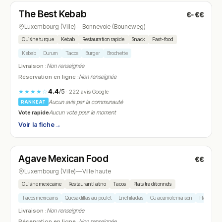
The Best Kebab
€-€€
N° 22
Luxembourg (Ville)
—
Bonnevoie (Bouneweg)
Cuisine turque
Kebab
Restauration rapide
Snack
Fast-food
Kebab
Durum
Tacos
Burger
Brochette
Livraison :
Non renseignée
Réservation en ligne :
Non renseignée
4.4
/5
★★★★☆
· 222 avis Google
Aucun avis par la communauté
RANKEAT
Vote rapide
Aucun vote pour le moment
Voir la fiche
→
Fermé
(12:00 – 14:00, 18:00 – 22:00)
Agave Mexican Food
€€
N° 23
Luxembourg (Ville)
—
Ville haute
Cuisine mexicaine
Restaurant latino
Tacos
Plats traditionnels
Tacos mexicains
Quesadillas au poulet
Enchiladas
Guacamole maison
Flan de ca
Livraison :
Non renseignée
Réservation en ligne :
Non renseignée