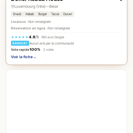
Luxembourg (Ville)
—
Belair
Snack
Kebab
Burger
Tacos
Durum
Livraison :
Non renseignée
Réservation en ligne :
Non renseignée
4.8
/5
★★★★★
· 565 avis Google
Aucun avis par la communauté
RANKEAT
100%
Vote rapide
· 2 votes
Voir la fiche
→