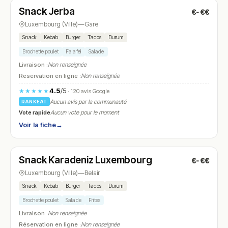
Snack Jerba
€-€€
N° 14
Luxembourg (Ville)
—
Gare
Snack
Kebab
Burger
Tacos
Durum
Brochette poulet
Falafel
Salade
Livraison :
Non renseignée
Réservation en ligne :
Non renseignée
4.5
/5
★★★★★
· 120 avis Google
Aucun avis par la communauté
RANKEAT
Vote rapide
Aucun vote pour le moment
Voir la fiche
→
Ouvert
(10:00 – 22:00)
Snack Karadeniz Luxembourg
€-€€
N° 15
Luxembourg (Ville)
—
Belair
Snack
Kebab
Burger
Tacos
Durum
Brochette poulet
Salade
Frites
Livraison :
Non renseignée
Réservation en ligne :
Non renseignée