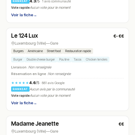
4.3
/5
· 1 avis communauté
RANKEAT
Vote rapide
Aucun vote pour le moment
Voir la fiche
→
Ouvert
(12:00 – 23:00)
Le 124 Lux
€-€€
N° 8
Luxembourg (Ville)
—
Gare
Burgers
Américaine
Street food
Restauration rapide
Burger
Double cheese burger
Poutine
Tacos
Chicken tenders
Livraison :
Non renseignée
Réservation en ligne :
Non renseignée
4.6
/5
★★★★★
· 881 avis Google
Aucun avis par la communauté
RANKEAT
Vote rapide
Aucun vote pour le moment
Voir la fiche
→
Fermé
(17:00 – 01:00)
Madame Jeanette
€€
N° 9
Luxembourg (Ville)
—
Gare