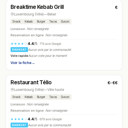
Breaktime Kebab Grill
€
N° 17
Luxembourg (Ville)
—
Belair
Snack
Kebab
Burger
Tacos
Durum
Livraison :
Non renseignée
Réservation en ligne :
Non renseignée
4.4
/5
★★★★☆
· 715 avis Google
Aucun avis par la communauté
RANKEAT
Vote rapide
Aucun vote pour le moment
Voir la fiche
→
Ouvert
(11:00 – 23:30)
Restaurant Télio
€-€€
N° 18
Luxembourg (Ville)
—
Ville haute
Snack
Kebab
Burger
Tacos
Durum
Livraison :
Non renseignée
Réservation en ligne :
Non renseignée
4.4
/5
★★★★☆
· 679 avis Google
Aucun avis par la communauté
RANKEAT