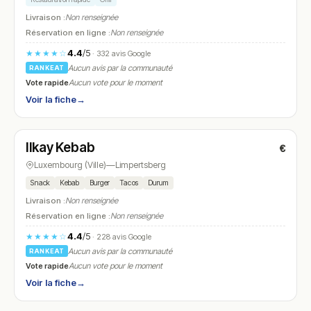
Livraison :
Non renseignée
Réservation en ligne :
Non renseignée
4.4
/5
★★★★☆
· 332 avis Google
Aucun avis par la communauté
RANKEAT
Vote rapide
Aucun vote pour le moment
Voir la fiche
→
Ouvert
(12:00 – 23:00)
Ilkay Kebab
€
N° 21
Luxembourg (Ville)
—
Limpertsberg
Snack
Kebab
Burger
Tacos
Durum
Livraison :
Non renseignée
Réservation en ligne :
Non renseignée
4.4
/5
★★★★☆
· 228 avis Google
Aucun avis par la communauté
RANKEAT
Vote rapide
Aucun vote pour le moment
Voir la fiche
→
Ouvert
(11:00 – 23:00)