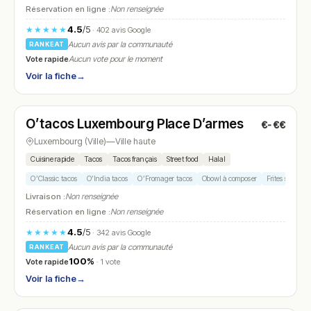
Réservation en ligne :
Non renseignée
4.5
/5
★★★★★
· 402 avis Google
Aucun avis par la communauté
RANKEAT
Vote rapide
Aucun vote pour le moment
Voir la fiche
→
Ouvert
(11:00 – 22:00)
O’tacos Luxembourg Place D’armes
€-€€
N° 13
Luxembourg (Ville)
—
Ville haute
Cuisine rapide
Tacos
Tacos français
Street food
Halal
O’Classic tacos
O’India tacos
O’Fromager tacos
Obowl à composer
Frites sauce f
Livraison :
Non renseignée
Réservation en ligne :
Non renseignée
4.5
/5
★★★★★
· 342 avis Google
Aucun avis par la communauté
RANKEAT
100%
Vote rapide
· 1 vote
Voir la fiche
→
Ouvert
(11:00 – 01:00)