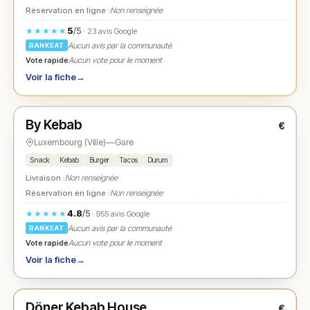
Réservation en ligne :
Non renseignée
5
/5
★★★★★
· 23 avis Google
Aucun avis par la communauté
RANKEAT
Vote rapide
Aucun vote pour le moment
Voir la fiche
→
Ouvert
(10:30 – 23:30)
By Kebab
€
N° 2
★
Luxembourg (Ville)
—
Gare
Snack
Kebab
Burger
Tacos
Durum
Livraison :
Non renseignée
Réservation en ligne :
Non renseignée
4.8
/5
★★★★★
· 955 avis Google
Aucun avis par la communauté
RANKEAT
Vote rapide
Aucun vote pour le moment
Voir la fiche
→
Ouvert
(11:00 – 21:45)
Döner Kebab House
€
N° 3
★