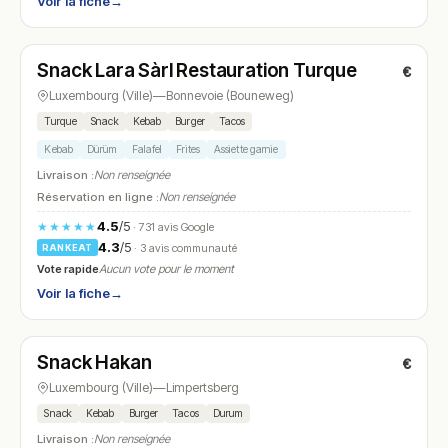
Voir la fiche
→
Ouvert
(10:30 – 23:30)
Snack Lara Sàrl Restauration Turque
€
N° 11
Luxembourg (Ville)
—
Bonnevoie (Bouneweg)
Turque
Snack
Kebab
Burger
Tacos
Kebab
Dürüm
Falafel
Frites
Assiette garnie
Livraison :
Non renseignée
Réservation en ligne :
Non renseignée
4.5
/5
★★★★★
· 731 avis Google
4.3
/5
· 3 avis communauté
RANKEAT
Vote rapide
Aucun vote pour le moment
Voir la fiche
→
Ouvert
(11:30 – 22:00)
Snack Hakan
€
N° 12
Luxembourg (Ville)
—
Limpertsberg
Snack
Kebab
Burger
Tacos
Durum
Livraison :
Non renseignée