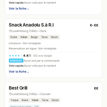
Vote rapide
Aucun vote pour le moment
Voir la fiche
→
Ouvert
(11:00 – 00:00)
Snack Anadolu S.à R.l
€-€€
N° 19
Luxembourg (Ville)
—
Gare
Snack
Kebab
Burger
Tacos
Durum
Livraison :
Non renseignée
Réservation en ligne :
Non renseignée
4.4
/5
★★★★☆
· 552 avis Google
Aucun avis par la communauté
RANKEAT
Vote rapide
Aucun vote pour le moment
Voir la fiche
→
Ouvert
(11:40 – 22:30)
Best Grill
€€
N° 20
Luxembourg (Ville)
—
Clausen
Turque
Snack
Kebab
Tacos
Durum
Restauration rapide
Grill