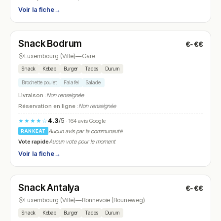
Voir la fiche
→
Ouvert
(11:00 – 00:00)
Snack Bodrum
€-€€
N° 27
Luxembourg (Ville)
—
Gare
Snack
Kebab
Burger
Tacos
Durum
Brochette poulet
Falafel
Salade
Livraison :
Non renseignée
Réservation en ligne :
Non renseignée
4.3
/5
★★★★☆
· 164 avis Google
Aucun avis par la communauté
RANKEAT
Vote rapide
Aucun vote pour le moment
Voir la fiche
→
Ouvert
(11:30 – 23:00)
Snack Antalya
€-€€
N° 28
Luxembourg (Ville)
—
Bonnevoie (Bouneweg)
Snack
Kebab
Burger
Tacos
Durum