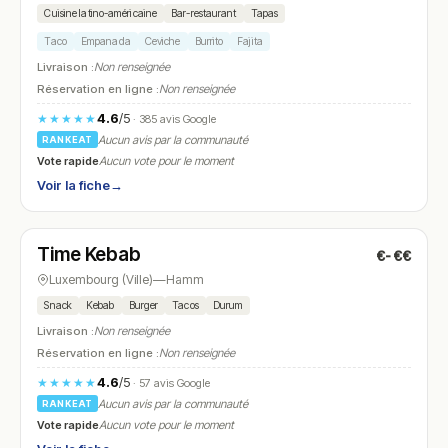
Cuisine latino-américaine
Bar-restaurant
Tapas
Taco
Empanada
Ceviche
Burrito
Fajita
Livraison :
Non renseignée
Réservation en ligne :
Non renseignée
4.6
/5
★★★★★
· 385 avis Google
Aucun avis par la communauté
RANKEAT
Vote rapide
Aucun vote pour le moment
Voir la fiche
→
Ouvert
(11:00 – 22:00)
Time Kebab
€-€€
N° 10
Luxembourg (Ville)
—
Hamm
Snack
Kebab
Burger
Tacos
Durum
Livraison :
Non renseignée
Réservation en ligne :
Non renseignée
4.6
/5
★★★★★
· 57 avis Google
Aucun avis par la communauté
RANKEAT
Vote rapide
Aucun vote pour le moment