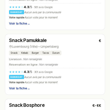
4.3
/5
★★★★☆
· 581 avis Google
Aucun avis par la communauté
RANKEAT
Vote rapide
Aucun vote pour le moment
Voir la fiche
→
Fermé
(fermé aujourd'hui)
Snack Pamukkale
€
N° 24
Luxembourg (Ville)
—
Limpertsberg
Snack
Kebab
Burger
Tacos
Durum
Livraison :
Non renseignée
Réservation en ligne :
Non renseignée
4.3
/5
★★★★☆
· 301 avis Google
Aucun avis par la communauté
RANKEAT
Vote rapide
Aucun vote pour le moment
Voir la fiche
→
Ouvert
(10:30 – 01:00)
Snack Bosphore
€-€€
N° 25