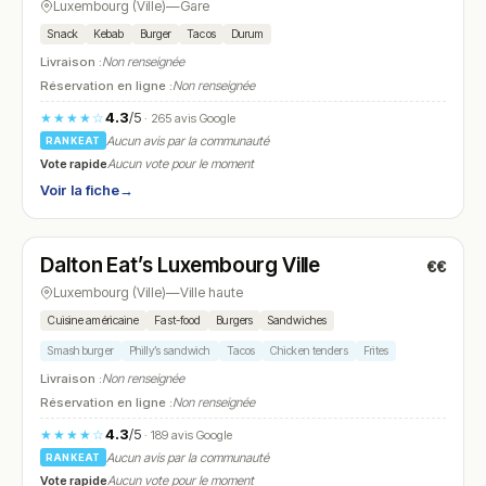
Luxembourg (Ville)
—
Gare
Snack
Kebab
Burger
Tacos
Durum
Livraison :
Non renseignée
Réservation en ligne :
Non renseignée
4.3
/5
★★★★☆
· 265 avis Google
Aucun avis par la communauté
RANKEAT
Vote rapide
Aucun vote pour le moment
Voir la fiche
→
Ouvert
(11:00 – 00:00)
Dalton Eat’s Luxembourg Ville
€€
N° 26
Luxembourg (Ville)
—
Ville haute
Cuisine américaine
Fast-food
Burgers
Sandwiches
Smash burger
Philly’s sandwich
Tacos
Chicken tenders
Frites
Livraison :
Non renseignée
Réservation en ligne :
Non renseignée
4.3
/5
★★★★☆
· 189 avis Google
Aucun avis par la communauté
RANKEAT
Vote rapide
Aucun vote pour le moment