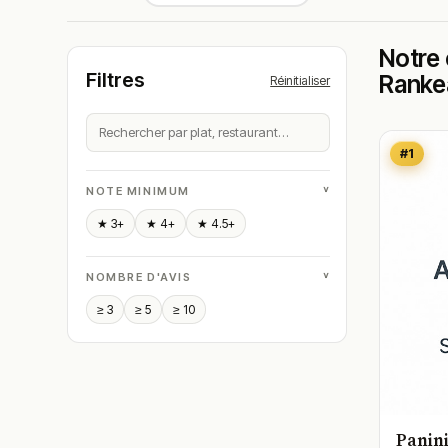
Notre 
Filtres
Ranke
Réinitialiser
#1
˅
NOTE MINIMUM
★ 3+
★ 4+
★ 4.5+
˅
NOMBRE D'AVIS
≥ 3
≥ 5
≥ 10
Panin