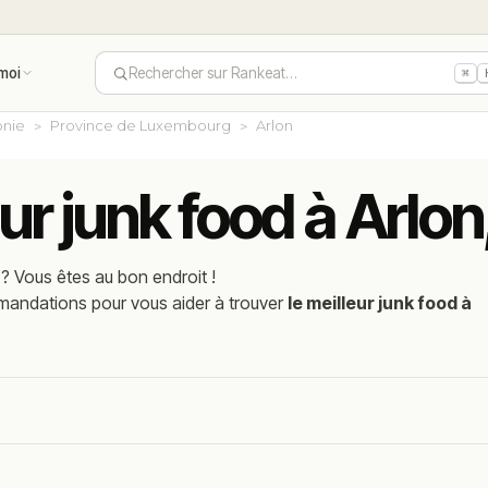
moi
Rechercher sur Rankeat…
⌘
onie
Province de Luxembourg
Arlon
ur junk food à Arlon
? Vous êtes au bon endroit !
mmandations pour vous aider à trouver
le meilleur junk food à