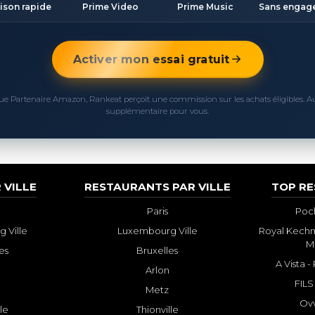
aison rapide
Prime Video
Prime Music
Sans engag
Activer mon essai gratuit
ue Partenaire Amazon, Rankeat perçoit une commission sur les achats éligibles. 
supplémentaire pour vous.
 VILLE
RESTAURANTS PAR VILLE
TOP R
Paris
Poch
 Ville
Luxembourg Ville
Royal Kechm
M
es
Bruxelles
A Vista 
Arlon
FILS
Metz
Ovv
lle
Thionville