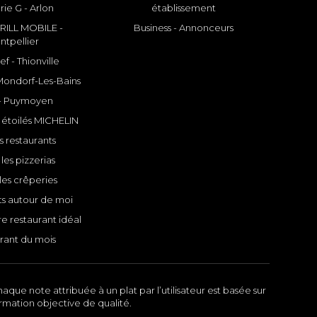
rie G - Arlon
établissement
ILL MOBILE -
Business - Annonceurs
ntpellier
f - Thionville
 Mondorf-Les-Bains
- Puymoyen
 étoilés MICHELIN
s restaurants
les pizzerias
les crêperies
ts autour de moi
e restaurant idéal
rant du mois
aque note attribuée à un plat par l’utilisateur est basée sur
ormation objective de qualité.