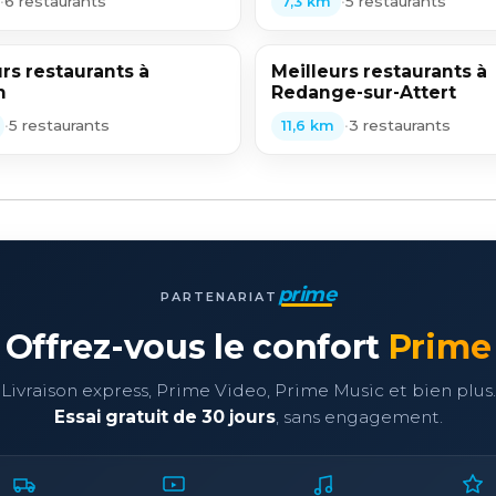
•
6 restaurants
•
5 restaurants
7,3 km
rs restaurants à
Meilleurs restaurants à
h
Redange-sur-Attert
•
5 restaurants
•
3 restaurants
11,6 km
prime
PARTENARIAT
Offrez-vous le confort
Prime
Livraison express, Prime Video, Prime Music et bien plus.
Essai gratuit de 30 jours
, sans engagement.