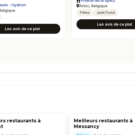
Friterie de la Spëtz
Resto - Hydrion
Arlon, Belgique
 Belgique
Frites
Junk Food
Les avis de ce plat
Les avis de ce plat
rs restaurants à
Meilleurs restaurants à
t
Messancy