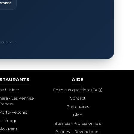
ement
Aucun coût
ESTAURANTS
AIDE
a ! - Metz
Foire aux questions (FAQ)
ara - Les Pennes-
Contact
irabeau
Partenaires
- Porto-Vecchio
Blog
 - Limoges
Business - Professionnels
io - Paris
Business - Revendiquer