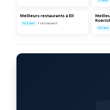
7,1 km
Meilleurs restaurants à Ell
Meilleu
Koeric
•
1 restaurant
10,3 km
11,5 km