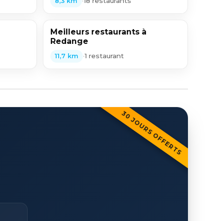
•
18 restaurants
8,3 km
Meilleurs restaurants à
Redange
•
1 restaurant
11,7 km
30 JOURS OFFERTS