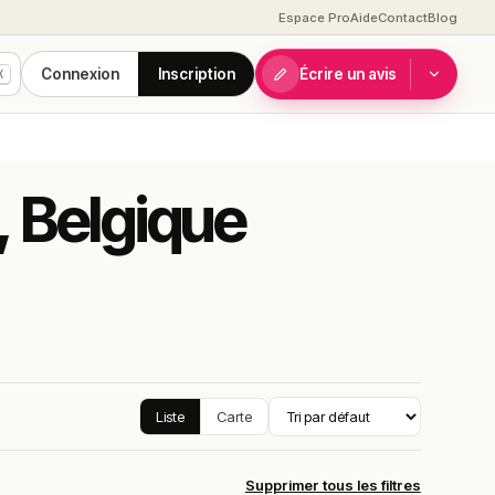
Espace Pro
Aide
Contact
Blog
Connexion
Inscription
Écrire un avis
K
, Belgique
Liste
Carte
Supprimer tous les filtres