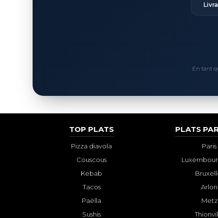
Livr
En tant q
TOP PLATS
PLATS PAR
Pizza diavola
Paris
Couscous
Luxembourg
Kebab
Bruxell
Tacos
Arlon
Paëlla
Metz
Sushis
Thionvi