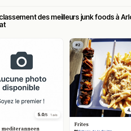
classement des meilleurs junk foods à Arlo
at
#2
4
5.0
/5
1 avis
Frites
i mediteranneen