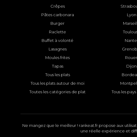
Crêpes
Strasbo
Pâtes carbonara
Lyon
Burger
Marseil
Raclette
Toulou
Buffet à volonté
Nante
Lasagnes
Grenob
Moules frites
Roue
Tapas
Dijon
Tous les plats
Bordea
Tous les plats autour de moi
Montpell
Toutes les catégories de plat
Tous les pays 
Ne mangez que le meilleur ! rankeat.fr propose aux utilisate
une réelle expérience et diff