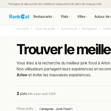
Partagez et découvrez les meilleurs restaurants et plats de chaque ville
Restaurants
Plats
Villes
Autour de 
Accueil
Tous les plats
Junk food
Belgique
Wall
Trouver le meille
Vous êtes à la recherche du meilleur
junk food
à
Arlon
Nos utilisateurs partagent leurs expériences et reco
Arlon
et éviter les mauvaises expériences.
2
plats
·
Mis à jour août 2026
✕
Filtres actifs :
Catégorie : Junk Food