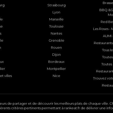
Brasse
urg
Strasbourg
BBQ &GR
Lyon
Mo
le
Marseille
Red Bee
se
Toulouse
Les Roses -
s
Nantes
AUMI 
le
Grenoble
Restaurants
n
Rouen
Tous le
Dijon
Toutes 
ux
Bordeaux
Toutes 
ier
Montpellier
Restauran
et villes
Nice
Trouvez votr
Restau
urs de partager et de découvrir les meilleurs plats de chaque ville. Ch
érents critères pertinents permettant à rankeat.fr de délivrer une inf