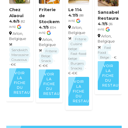
Chez
Friterie
Le 114
Sansabelle
Alaoui
de
4.7/5
(88
Restaurant
4.8/5
Stockem
avis)
(82
4.7/5
(36
avis)
4.7/5
Arlon,
(654
avis)
Belgique
avis)
Arlon,
Arlon,
Belgique
Friterie
Arlon,
Belgique
Cuisine
Belgique
Fast
belge
Sandwich
Friterie
Food
Fast-food
Marocaine
Belge
Belge
· €
belge
Couscous
Snack
·
Burgers
· €€
€-€€
VOIR
Snacks
·
LA
VOIR
€-€€
VOIR
FICHE
LA
LA
DU
VOIR
FICHE
FICHE
RESTAURAN
LA
DU
DU
FICHE
RESTAURANT
RESTAURANT
DU
RESTAURANT