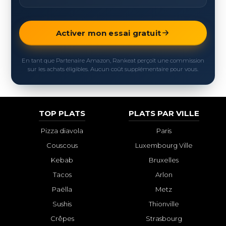
Activer mon essai gratuit
En tant que Partenaire Amazon, Rankeat perçoit une commission
sur les achats éligibles. Aucun coût supplémentaire pour vous.
TOP PLATS
PLATS PAR VILLE
Pizza diavola
Paris
Couscous
Luxembourg Ville
Kebab
Bruxelles
Tacos
Arlon
Paëlla
Metz
Sushis
Thionville
Crêpes
Strasbourg