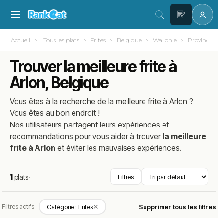
Accueil
Tous les plats
Frites
Belgique
Wallonie
Province 
Trouver la meilleure frite à
Arlon, Belgique
Vous êtes à la recherche de la meilleure
frite
à
Arlon
?
Vous êtes au bon endroit !
Nos utilisateurs partagent leurs expériences et
recommandations pour vous aider à trouver
la meilleure
frite à Arlon
et éviter les mauvaises expériences.
1
plats
·
Filtres
✕
Filtres actifs :
Catégorie : Frites
Supprimer tous les filtres