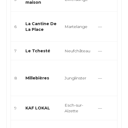
maison
P
Br
La Cantine De
fr
6
Martelange
—
La Place
e
cu
Fr
7
Le Tchesté
Neufchâteau
—
E
Ba
ar
8
Millebières
Junglinster
—
cu
e
pu
Ca
Esch-sur-
9
KAF LOKAL
—
cu
Alzette
b
Ca