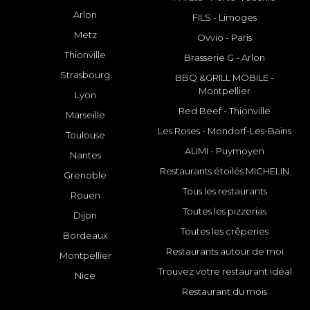
Arlon
FILS - Limoges
Metz
Ovvio - Paris
Thionville
Brasserie G - Arlon
Strasbourg
BBQ &GRILL MOBILE -
Montpellier
Lyon
Red Beef - Thionville
Marseille
Les Roses - Mondorf-Les-Bains
Toulouse
AUMI - Puymoyen
Nantes
Restaurants étoilés MICHELIN
Grenoble
Tous les restaurants
Rouen
Toutes les pizzerias
Dijon
Toutes les crêperies
Bordeaux
Restaurants autour de moi
Montpellier
Trouvez votre restaurant idéal
Nice
Restaurant du mois