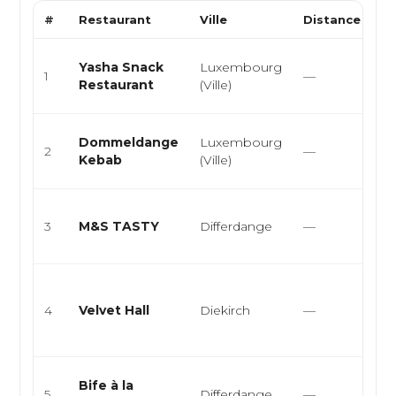
#
Restaurant
Ville
Distance
T
Sn
Yasha Snack
Luxembourg
1
—
Bu
Restaurant
(Ville)
D
Sn
Dommeldange
Luxembourg
2
—
Bu
Kebab
(Ville)
D
Sn
3
M&S TASTY
Differdange
—
st
ca
L
pl
4
Velvet Hall
Diekirch
—
pa
co
Br
Bife à la
5
Differdange
—
Vi