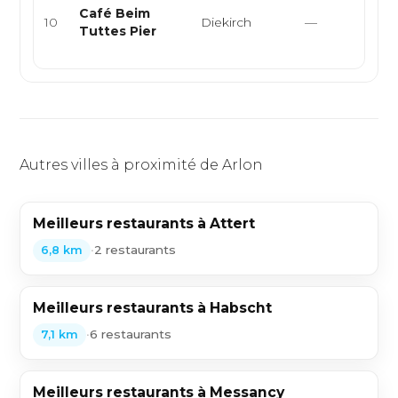
Café Beim
l
10
Diekirch
—
Tuttes Pier
ba
k
Autres villes à proximité de Arlon
Meilleurs restaurants à Attert
•
2 restaurants
6,8 km
Meilleurs restaurants à Habscht
•
6 restaurants
7,1 km
Meilleurs restaurants à Messancy