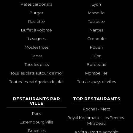
Pâtes carbonara
Lyon
Burger
Marseille
Raclette
Toulouse
Buffet à volonté
Nantes
Lasagnes
Grenoble
Moules frites
Rouen
Tapas
Dijon
Tous les plats
Bordeaux
Tous les plats autour de moi
Montpellier
Toutes les catégories de plat
Tous les pays et villes
RESTAURANTS PAR
TOP RESTAURANTS
VILLE
Pocha ! - Metz
Paris
Royal Kechmara - Les Pennes-
Luxembourg Ville
Mirabeau
Bruxelles
A Vista - Porto-Vecchio