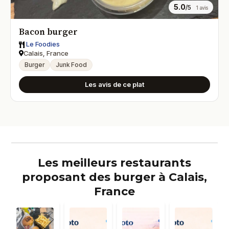
5.0
/5
1 avis
Bacon burger
Le Foodies
Calais, France
Burger
Junk Food
Les avis de ce plat
Les meilleurs restaurants
proposant des burger à Calais,
France