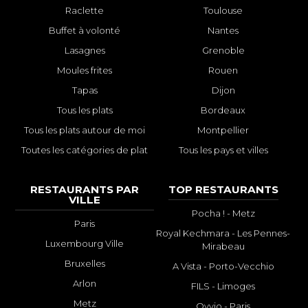
Raclette
Toulouse
Buffet à volonté
Nantes
Lasagnes
Grenoble
Moules frites
Rouen
Tapas
Dijon
Tous les plats
Bordeaux
Tous les plats autour de moi
Montpellier
Toutes les catégories de plat
Tous les pays et villes
RESTAURANTS PAR
TOP RESTAURANTS
VILLE
Pocha ! - Metz
Paris
Royal Kechmara - Les Pennes-
Luxembourg Ville
Mirabeau
Bruxelles
A Vista - Porto-Vecchio
Arlon
FILS - Limoges
Metz
Ovvio - Paris