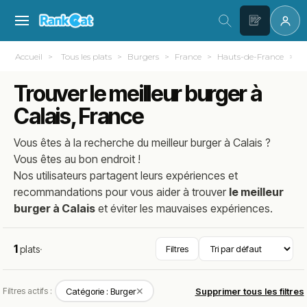
Accueil
Tous les plats
Burgers
France
Hauts-de-France
P
Trouver le meilleur burger à
Calais, France
Vous êtes à la recherche du meilleur
burger
à
Calais
?
Vous êtes au bon endroit !
Nos utilisateurs partagent leurs expériences et
recommandations pour vous aider à trouver
le meilleur
burger à Calais
et éviter les mauvaises expériences.
1
plats
·
Filtres
✕
Filtres actifs :
Catégorie : Burger
Supprimer tous les filtres