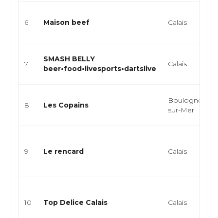
6
Maison beef
Calais
SMASH BELLY
7
Calais
beer•food•livesports•dartslive
Boulogne-
8
Les Copains
sur-Mer
9
Le rencard
Calais
10
Top Delice Calais
Calais