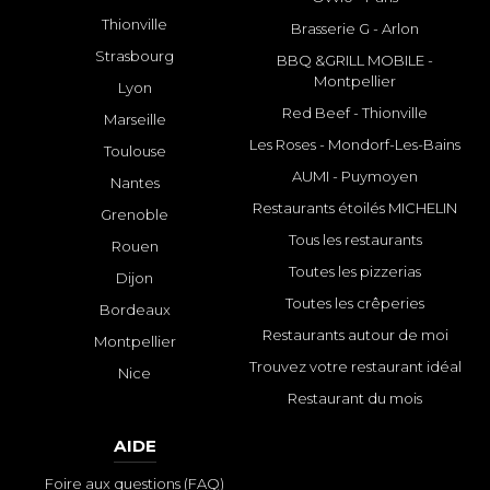
Thionville
Brasserie G - Arlon
Strasbourg
BBQ &GRILL MOBILE -
Montpellier
Lyon
Red Beef - Thionville
Marseille
Les Roses - Mondorf-Les-Bains
Toulouse
AUMI - Puymoyen
Nantes
Restaurants étoilés MICHELIN
Grenoble
Tous les restaurants
Rouen
Toutes les pizzerias
Dijon
Toutes les crêperies
Bordeaux
Restaurants autour de moi
Montpellier
Trouvez votre restaurant idéal
Nice
Restaurant du mois
AIDE
Foire aux questions (FAQ)