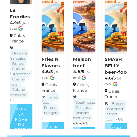
Le
Foodies
4.9/5
(470
avis)
Calais,
France
Brasserie
française
Fries N
Maison
SMASH
Burger
Flavors
beef
BELLY
Cuisine
4.8/5
4.8/5
beer•food•li
(91
(70
européenne
avis)
avis)
4.8/5
(61
Cuisine
avis)
halal
Calais,
Calais,
Cuisine
France
France
Calais,
moderne
·
France
Street
€€
food
Steakhouse
Burger
Friterie
Grillades
Bar sport
VOIR
Burgers
·
Viandes
Street
LA
€€
maturées
·
food
· €€
FICHE
€€-€€€
DU
VOIR
VOIR
RESTAURANT
LA
VOIR
LA