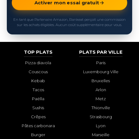
Activer mon essai gratuit
En tant que Partenaire Amazon, Rankeat perçoit une commission
sur les achats éligibles. Aucun coût supplémentaire pour vous.
TOP PLATS
PLATS PAR VILLE
Pizza diavola
Paris
Couscous
Luxembourg Ville
Kebab
Bruxelles
Tacos
Arlon
Paëlla
Metz
Sushis
Thionville
Crêpes
Strasbourg
Pâtes carbonara
Lyon
Burger
Marseille