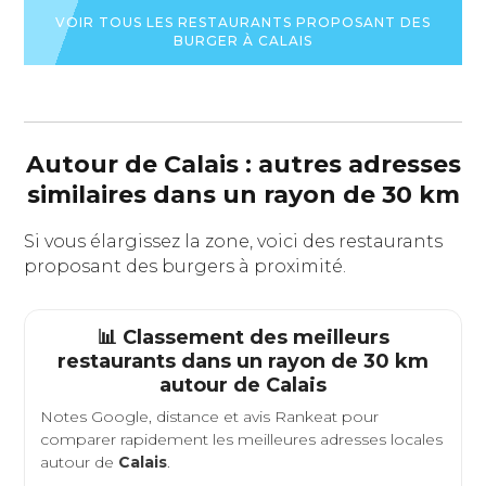
FICHE
LA
FICHE
DU
FICHE
VOIR TOUS LES RESTAURANTS PROPOSANT DES
DU
RESTAURANT
DU
BURGER À CALAIS
RESTAURAN
RESTAURANT
Autour de Calais : autres adresses
similaires dans un rayon de 30 km
Si vous élargissez la zone, voici des restaurants
proposant des burgers à proximité.
📊 Classement des meilleurs
restaurants dans un rayon de 30 km
autour de
Calais
Notes Google, distance et avis Rankeat pour
comparer rapidement les meilleures adresses locales
autour de
Calais
.