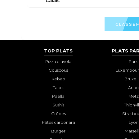
Calais
CLASSEM
TOP PLATS
PLATS PAR
Pizza diavola
Paris
Couscous
Luxembourg
Kebab
Bruxell
Tacos
Arlon
Paëlla
Metz
Sushis
Thionvi
Crêpes
Strasbo
Pâtes carbonara
Lyon
Burger
Marseil