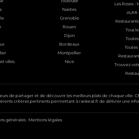
se
Toulouse
Les Roses -
s
Nantes
AUMI 
le
Grenoble
Restaurants
n
Rouen
Tous le
Dijon
Toutes 
ux
Bordeaux
Toutes 
ier
Montpellier
Restauran
et villes
Nice
Trouvez votr
Restau
urs de partager et de découvrir les meilleurs plats de chaque ville. Ch
érents critères pertinents permettant à rankeat.fr de délivrer une inf
ons générales
.
Mentions légales