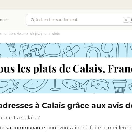
moi
Rechercher sur Rankeat…
⌘
e
Pas-de-Calais (62)
Calais
ous les plats de Calais, Fran
 adresses à Calais grâce aux avi
aurant à Calais ?
s de sa communauté
pour vous aider à faire le meilleur 