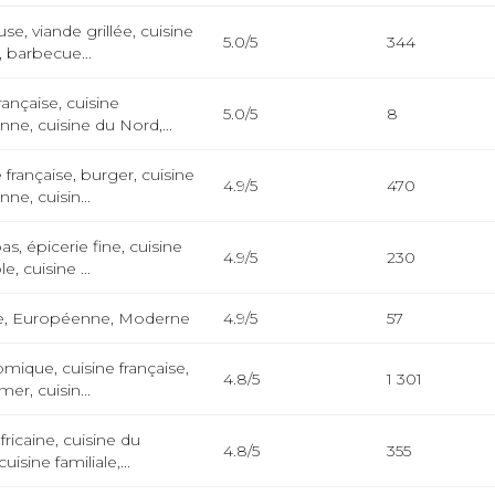
e, viande grillée, cuisine
5.0/5
344
, barbecue...
rançaise, cuisine
5.0/5
8
ne, cuisine du Nord,...
 française, burger, cuisine
4.9/5
470
ne, cuisin...
as, épicerie fine, cuisine
4.9/5
230
, cuisine ...
se, Européenne, Moderne
4.9/5
57
mique, cuisine française,
4.8/5
1 301
mer, cuisin...
fricaine, cuisine du
4.8/5
355
isine familiale,...