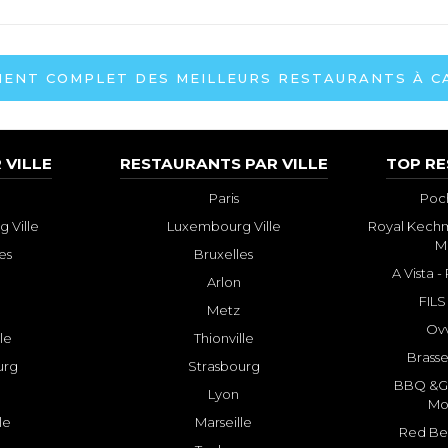
ENT COMPLET DES MEILLEURS RESTAURANTS À CAL
 VILLE
RESTAURANTS PAR VILLE
TOP R
Paris
Poch
 Ville
Luxembourg Ville
Royal Kechm
M
es
Bruxelles
A Vista 
Arlon
FILS
Metz
Ovv
lle
Thionville
Brasse
urg
Strasbourg
BBQ &GR
Lyon
Mo
le
Marseille
Red Bee