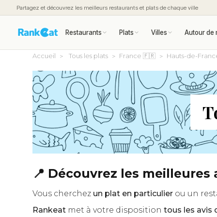
Partagez et découvrez les meilleurs restaurants et plats de chaque ville
Restaurants
Plats
Villes
Autour de 
Accueil
Tous les plats
France 🇫🇷
Hauts-de-Franc
T
📍 Découvrez les meilleures
Vous cherchez
un plat en particulier
ou un rest
Rankeat
met à votre disposition
tous les avi