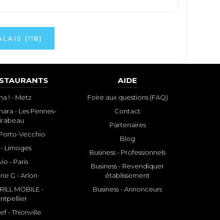
AIS (118)
ESTAURANTS
AIDE
a ! - Metz
Foire aux questions (FAQ)
ara - Les Pennes-
Contact
irabeau
Partenaires
- Porto-Vecchio
Blog
 - Limoges
Business - Professionnels
io - Paris
Business - Revendiquer
rie G - Arlon
établissement
ILL MOBILE -
Business - Annonceurs
ntpellier
f - Thionville