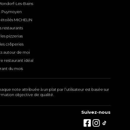
 Mondorf-Les-Bains
- Puymoyen
 étoilés MICHELIN
s restaurants
les pizzerias
les crêperies
ts autour de moi
e restaurant idéal
rant du mois
aque note attribuée à un plat par l’utilisateur est basée sur
ormation objective de qualité.
Suivez-nous