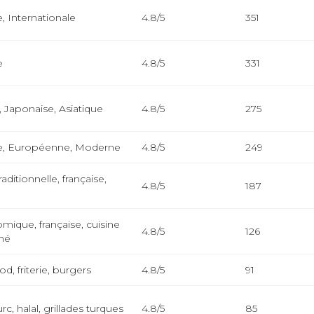
e, Internationale
4.8/5
351
e
4.8/5
331
, Japonaise, Asiatique
4.8/5
275
se, Européenne, Moderne
4.8/5
249
raditionnelle, française,
4.8/5
187
mique, française, cuisine
4.8/5
126
hé
od, friterie, burgers
4.8/5
91
c, halal, grillades turques
4.8/5
85