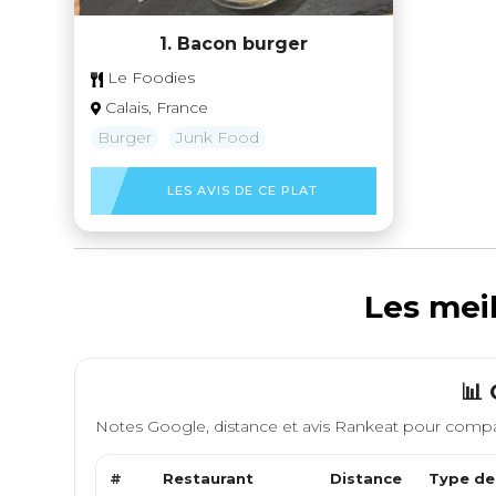
1. Bacon burger
Le Foodies
Calais, France
Burger
Junk Food
LES AVIS DE CE PLAT
Les meil
📊
Notes Google, distance et avis Rankeat pour compa
#
Restaurant
Distance
Type de