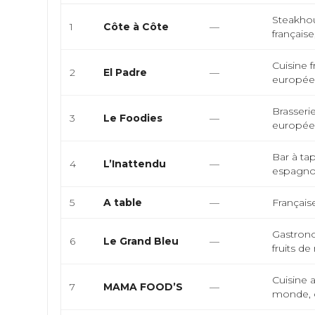
Steakhous
1
Côte à Côte
—
française
Cuisine f
2
El Padre
—
européen
Brasserie
3
Le Foodies
—
européen
Bar à tap
4
L’Inattendu
—
espagnole
5
A table
—
Françai
Gastrono
6
Le Grand Bleu
—
fruits de 
Cuisine a
7
MAMA FOOD’S
—
monde, cu