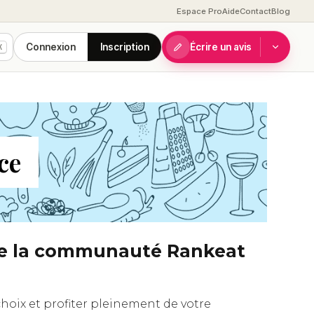
Espace Pro
Aide
Contact
Blog
Connexion
Inscription
Écrire un avis
K
ce
s de la communauté Rankeat
choix et profiter pleinement de votre