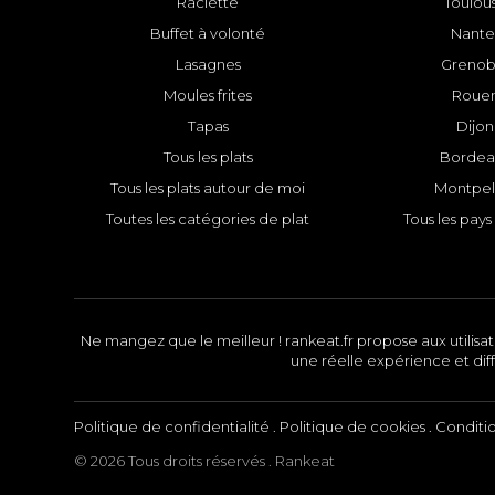
Raclette
Toulou
Buffet à volonté
Nante
Lasagnes
Grenob
Moules frites
Roue
Tapas
Dijon
Tous les plats
Bordea
Tous les plats autour de moi
Montpell
Toutes les catégories de plat
Tous les pays 
Ne mangez que le meilleur ! rankeat.fr propose aux utilisate
une réelle expérience et diff
Politique de confidentialité
.
Politique de cookies
.
Conditi
© 2026 Tous droits réservés . Rankeat