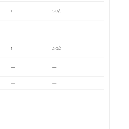
1
5.0/5
—
—
1
5.0/5
—
—
—
—
—
—
—
—