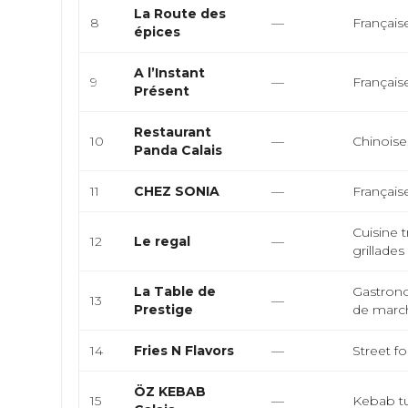
La Route des
8
—
Français
épices
A l’Instant
9
—
Français
Présent
Restaurant
10
—
Chinoise
Panda Calais
11
CHEZ SONIA
—
Françai
Cuisine t
12
Le regal
—
grillades
La Table de
Gastrono
13
—
Prestige
de marc
14
Fries N Flavors
—
Street fo
ÖZ KEBAB
15
—
Kebab tur