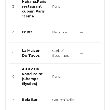
Habana.Paris
Cuis
3
restaurant
Paris
—
resta
cubain Paris
bar à
13ème
Lou
4
O’103
Bagnolet
—
bist
bar
Tacos
La Maison
Corbeil-
5
—
fast-
Du Tacos
Essonnes
tex-
Au XV Du
Bras
Rond Point
pari
6
Paris
—
(Champs-
cuisi
Élysées)
bar à
Bar à
7
Bela Bar
Goussainville
—
cuisi
bras