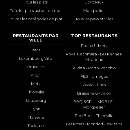
Tous les plats
Bordeaux
Tous les plats autour de moi
Montpellier
Toutes les catégories de plat
Tous les pays et villes
RESTAURANTS PAR
TOP RESTAURANTS
VILLE
Pocha ! - Metz
Paris
Royal Kechmara - Les Pennes-
Luxembourg Ville
Mirabeau
Bruxelles
A Vista - Porto-Vecchio
Arlon
FILS - Limoges
Metz
Ovvio - Paris
Thionville
Brasserie G - Arlon
Strasbourg
BBQ &GRILL MOBILE -
Montpellier
Lyon
Red Beef - Thionville
Marseille
Les Roses - Mondorf-Les-Bains
Toulouse