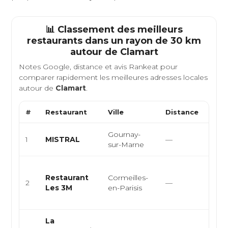
📊 Classement des meilleurs
restaurants dans un rayon de 30 km
autour de
Clamart
Notes Google, distance et avis Rankeat pour
comparer rapidement les meilleures adresses locales
autour de
Clamart
.
#
Restaurant
Ville
Distance
Type
Gournay-
Lou
1
MISTRAL
—
sur-Marne
brass
Cuisi
Restaurant
Cormeilles-
cont
2
—
Les 3M
en-Parisis
bist
bar-l
La