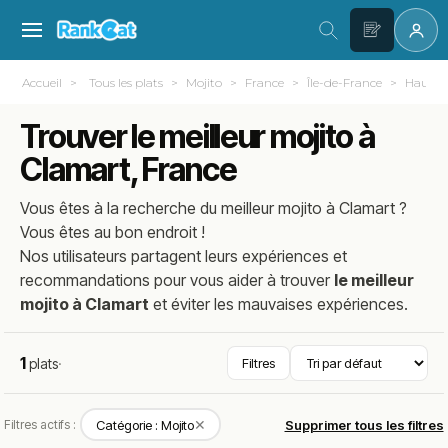
Accueil
Tous les plats
Mojito
France
Île-de-France
Hauts-d
Trouver le meilleur mojito à
Clamart, France
Vous êtes à la recherche du meilleur
mojito
à
Clamart
?
Vous êtes au bon endroit !
Nos utilisateurs partagent leurs expériences et
recommandations pour vous aider à trouver
le meilleur
mojito à Clamart
et éviter les mauvaises expériences.
1
plats
·
Filtres
✕
Filtres actifs :
Catégorie : Mojito
Supprimer tous les filtres