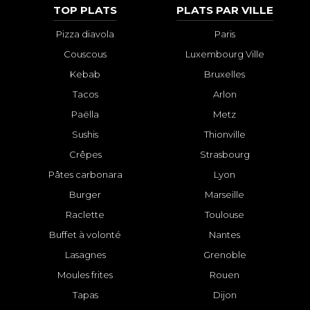
TOP PLATS
PLATS PAR VILLE
Pizza diavola
Paris
Couscous
Luxembourg Ville
Kebab
Bruxelles
Tacos
Arlon
Paëlla
Metz
Sushis
Thionville
Crêpes
Strasbourg
Pâtes carbonara
Lyon
Burger
Marseille
Raclette
Toulouse
Buffet à volonté
Nantes
Lasagnes
Grenoble
Moules frites
Rouen
Tapas
Dijon