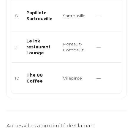
Cuisi
Papillote
bistr
8
Sartrouville
—
Sartrouville
bist
plats
Rest
Le ink
Pontault-
loun
9
restaurant
—
Combault
cockt
Lounge
bras
Stree
The 88
burg
10
Villepinte
—
Coffee
grill
fraîch
Autres villes à proximité de Clamart