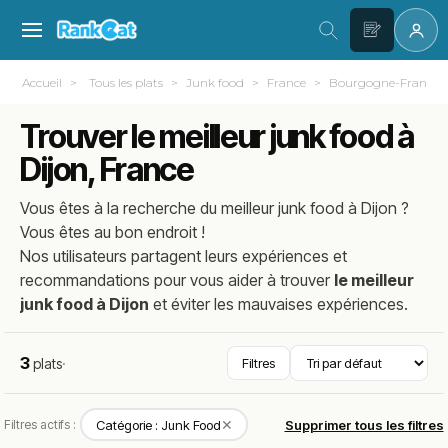
Accueil
Tous les plats
Junk food
France
Bourgogne-Franch
Trouver le meilleur junk food à
Dijon, France
Vous êtes à la recherche du meilleur
junk food
à
Dijon
?
Vous êtes au bon endroit !
Nos utilisateurs partagent leurs expériences et
recommandations pour vous aider à trouver
le meilleur
junk food à Dijon
et éviter les mauvaises expériences.
3
plats
·
Filtres
✕
Filtres actifs :
Catégorie : Junk Food
Supprimer tous les filtres