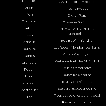
Bruxelles
A Vista - Porto-Vecchio
Arlon
FILS - Limoges
Metz
Ovvio - Paris
Thionville
Brasserie G - Arlon
Strasbourg
BBQ &GRILL MOBILE -
Montpellier
Lyon
Red Beef - Thionville
Marseille
Les Roses - Mondorf-Les-Bains
Toulouse
AUMI - Puymoyen
Nantes
Restaurants étoilés MICHELIN
Grenoble
Tous les restaurants
Rouen
Toutes les pizzerias
Dijon
Toutes les crêperies
Bordeaux
Restaurants autour de moi
Montpellier
Trouvez votre restaurant idéal
Nice
Restaurant du mois