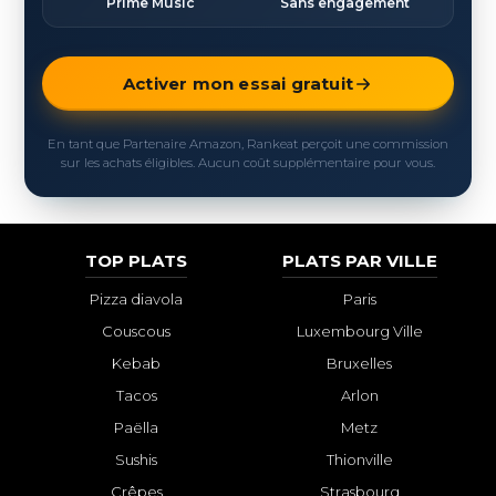
Prime Music
Sans engagement
Activer mon essai gratuit
En tant que Partenaire Amazon, Rankeat perçoit une commission
sur les achats éligibles. Aucun coût supplémentaire pour vous.
TOP PLATS
PLATS PAR VILLE
Pizza diavola
Paris
Couscous
Luxembourg Ville
Kebab
Bruxelles
Tacos
Arlon
Paëlla
Metz
Sushis
Thionville
Crêpes
Strasbourg