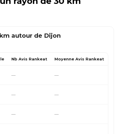
s un rayon de 30 km
0 km autour de
Dijon
le
Nb Avis Rankeat
Moyenne Avis Rankeat
—
—
—
—
—
—