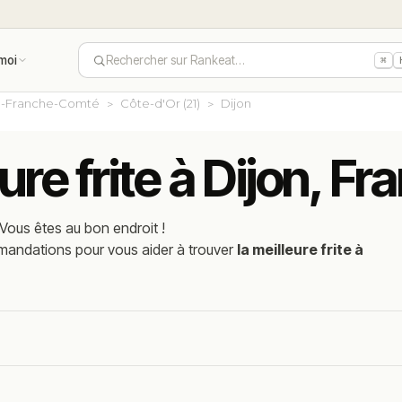
moi
Rechercher sur Rankeat…
⌘
-Franche-Comté
Côte-d'Or (21)
Dijon
ure frite à Dijon, Fr
Vous êtes au bon endroit !
mmandations pour vous aider à trouver
la meilleure frite à