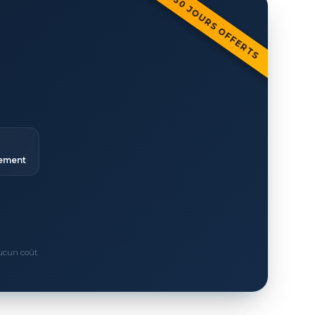
30 JOURS OFFERTS
ement
Aucun coût