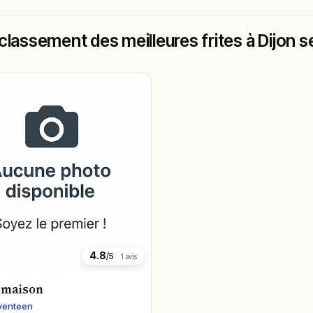
classement des meilleures frites à Dijon se
4.8
/5
1 avis
s maison
venteen