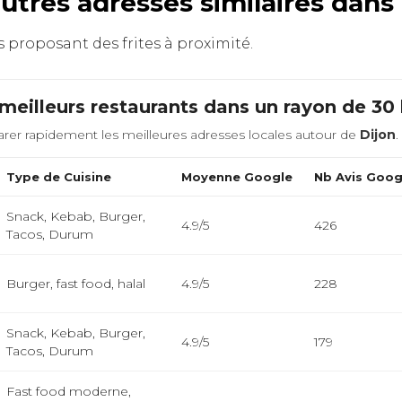
autres adresses similaires dan
ts proposant des frites à proximité.
meilleurs restaurants dans un rayon de 3
rer rapidement les meilleures adresses locales autour de
Dijon
.
Type de Cuisine
Moyenne Google
Nb Avis Goog
Snack, Kebab, Burger,
4.9/5
426
Tacos, Durum
Burger, fast food, halal
4.9/5
228
Snack, Kebab, Burger,
4.9/5
179
Tacos, Durum
Fast food moderne,