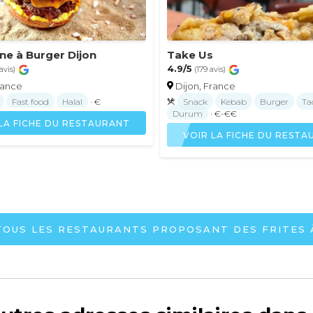
ne à Burger Dijon
Take Us
4.9/5
avis)
(179 avis)
rance
Dijon, France
Fast food
Halal
· €
Snack
Kebab
Burger
Ta
Durum
· €-€€
LA FICHE DU RESTAURANT
VOIR LA FICHE DU REST
TOUS LES RESTAURANTS PROPOSANT DES FRITES 