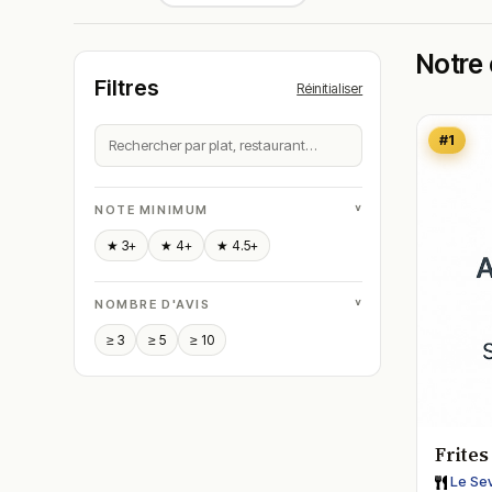
Notre 
Filtres
Réinitialiser
#1
˅
NOTE MINIMUM
★ 3+
★ 4+
★ 4.5+
˅
NOMBRE D'AVIS
≥ 3
≥ 5
≥ 10
Frite
Le Se