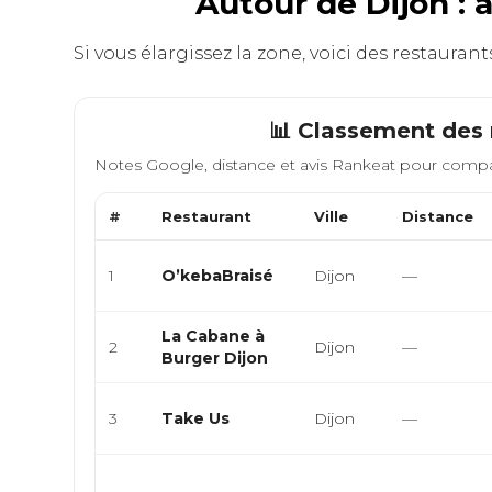
Autour de Dijon : 
Si vous élargissez la zone, voici des restauran
📊 Classement des 
Notes Google, distance et avis Rankeat pour compa
#
Restaurant
Ville
Distance
1
O’kebaBraisé
Dijon
—
La Cabane à
2
Dijon
—
Burger Dijon
3
Take Us
Dijon
—