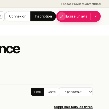
Espace Pro
Aide
Contact
Blog
Connexion
Inscription
Écrire un avis
K
ance
Liste
Carte
Supprimer tous les filtres