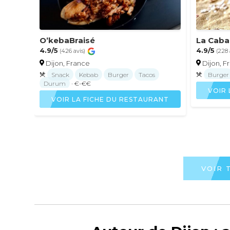
O’kebaBraisé
La Caba
4.9/5
4.9/5
(426 avis)
(228 
Dijon, France
Dijon, F
Snack
Kebab
Burger
Tacos
Burger
Durum
· €-€€
VOIR 
VOIR LA FICHE DU RESTAURANT
VOIR 