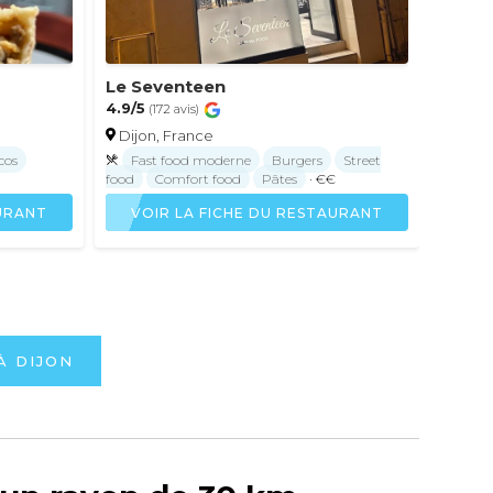
Le Seventeen
4.9/5
(172 avis)
Dijon, France
cos
Fast food moderne
Burgers
Street
food
Comfort food
Pâtes
· €€
AURANT
VOIR LA FICHE DU RESTAURANT
À DIJON