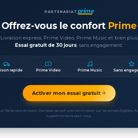
prime
PARTENARIAT
Offrez-vous le confort
Prime
Livraison express, Prime Video, Prime Music et bien plus.
Essai gratuit de 30 jours
, sans engagement.
aison rapide
Prime Video
Prime Music
Sans engag
Activer mon essai gratuit
ue Partenaire Amazon, Rankeat perçoit une commission sur les achats éligibles. 
supplémentaire pour vous.