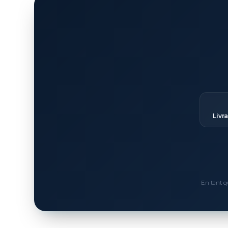
Livr
En tant q