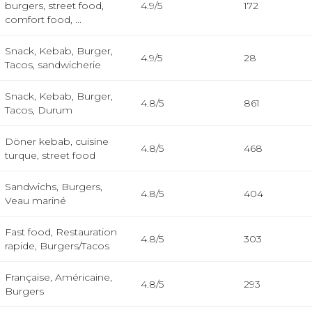
burgers, street food,
4.9/5
172
comfort food, ...
Snack, Kebab, Burger,
4.9/5
28
Tacos, sandwicherie
Snack, Kebab, Burger,
4.8/5
861
Tacos, Durum
Döner kebab, cuisine
4.8/5
468
turque, street food
Sandwichs, Burgers,
4.8/5
404
Veau mariné
Fast food, Restauration
4.8/5
303
rapide, Burgers/Tacos
Française, Américaine,
4.8/5
293
Burgers