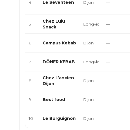
4
Le Seventeen
Dijon
—
Chez Lulu
5
Longvic
—
Snack
6
Campus Kebab
Dijon
—
7
DÖNER KEBAB
Longvic
—
Chez L’ancien
8
Dijon
—
Dijon
9
Best food
Dijon
—
10
Le Burguignon
Dijon
—