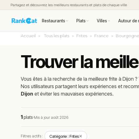
Partagez et découvrez les meilleurs restaurants et plats de chaque ville
Restaurants
Plats
Villes
Autour de 
Accueil
Tous les plats
Frites
France
Bourgogne
Trouver la meille
Vous êtes à la recherche de la meilleure
frite
à
Dijon
? 
Nos utilisateurs partagent leurs expériences et reco
Dijon
et éviter les mauvaises expériences.
1
plats
·
Mis à jour août 2026
✕
Filtres actifs :
Catégorie : Frites