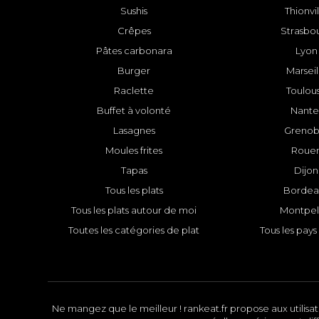
Sushis
Thionvi
Crêpes
Strasbo
Pâtes carbonara
Lyon
Burger
Marseil
Raclette
Toulou
Buffet à volonté
Nante
Lasagnes
Grenob
Moules frites
Roue
Tapas
Dijon
Tous les plats
Bordea
Tous les plats autour de moi
Montpell
Toutes les catégories de plat
Tous les pays 
Ne mangez que le meilleur ! rankeat.fr propose aux utilisate