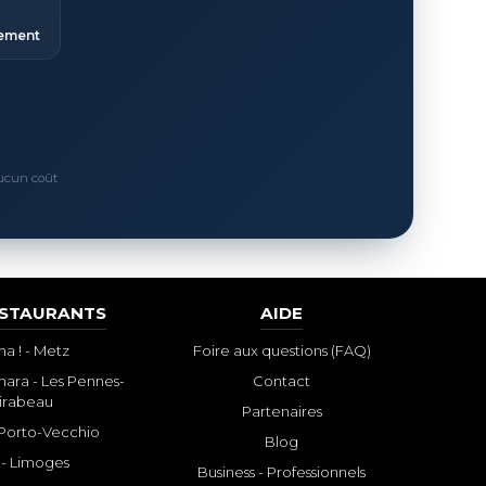
ement
Aucun coût
ESTAURANTS
AIDE
a ! - Metz
Foire aux questions (FAQ)
ara - Les Pennes-
Contact
irabeau
Partenaires
- Porto-Vecchio
Blog
 - Limoges
Business - Professionnels