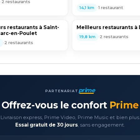
•
2 restaurants
•
1 restaurant
14,1 km
rs restaurants à Saint-
Meilleurs restaurants à
arc-en-Poulet
•
2 restaurants
19,8 km
•
2 restaurants
m
prime
PARTENARIAT
Offrez-vous le confort
Prime
Livraison express, Prime Video, Prime Music et bien plus.
Essai gratuit de 30 jours
, sans engagement.