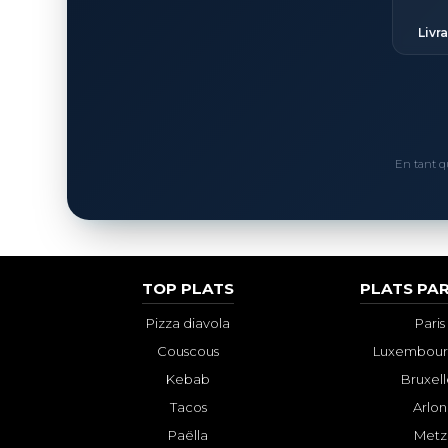
Livr
En tant q
TOP PLATS
PLATS PAR
Pizza diavola
Paris
Couscous
Luxembourg
Kebab
Bruxell
Tacos
Arlon
Paëlla
Metz