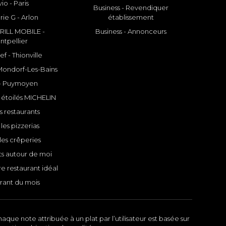
io - Paris
Business - Revendiquer
rie G - Arlon
établissement
ILL MOBILE -
Business - Annonceurs
ntpellier
f - Thionville
 Mondorf-Les-Bains
- Puymoyen
 étoilés MICHELIN
s restaurants
les pizzerias
les crêperies
ts autour de moi
e restaurant idéal
rant du mois
aque note attribuée à un plat par l’utilisateur est basée sur