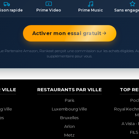
aison rapide
Prime Video
Prime Music
Sans engag
Activer mon essai gratuit
ue Partenaire Amazon, Rankeat perçoit une commission sur les achats éligibles. 
supplémentaire pour vous.
 VILLE
RESTAURANTS PAR VILLE
TOP R
Paris
Poch
 Ville
Luxembourg Ville
Royal Kechm
M
es
Bruxelles
A Vista 
Arlon
FILS
Metz