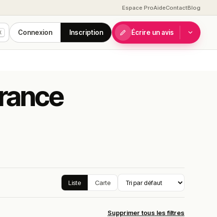
Espace Pro
Aide
Contact
Blog
Connexion
Inscription
Écrire un avis
K
France
Liste
Carte
Supprimer tous les filtres