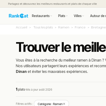
Partagez et découvrez les meilleurs restaurants et plats de chaque ville
Restaurants
Plats
Villes
Autour de 
Accueil
Tous les plats
Ramen
France
Bretagn
Trouver le meill
Vous êtes à la recherche du meilleur
ramen
à
Dinan
? 
Nos utilisateurs partagent leurs expériences et reco
Dinan
et éviter les mauvaises expériences.
1
plats
·
Mis à jour août 2026
✕
Filtres actifs :
Catégorie : Ramen