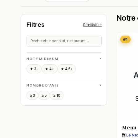
Notre 
Filtres
Réinitialiser
#1
˅
NOTE MINIMUM
★ 3+
★ 4+
★ 4.5+
˅
NOMBRE D'AVIS
≥ 3
≥ 5
≥ 10
Menu
Le Nez