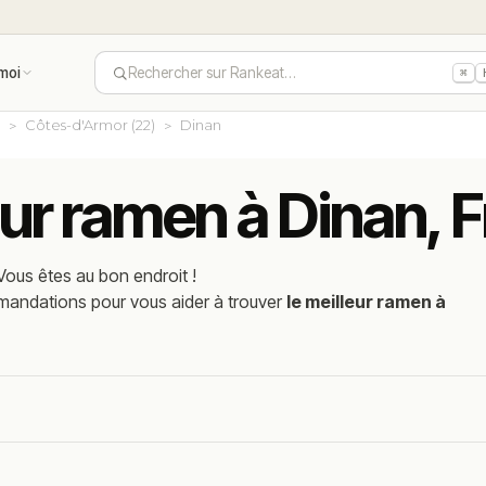
moi
Rechercher sur Rankeat…
⌘
e
Côtes-d'Armor (22)
Dinan
eur ramen à Dinan, 
Vous êtes au bon endroit !
mmandations pour vous aider à trouver
le meilleur ramen à