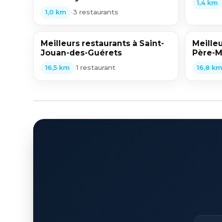
1,4 km
•
3 restaurants
1,0 km
Meilleurs restaurants à Saint-
Meilleu
Jouan-des-Guérets
Père-M
•
1 restaurant
16,5 km
16,8 k