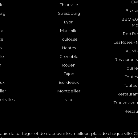
Ovv
lle
Thionville
Brasse
urg
Strasbourg
BBQ &GR
Lyon
Mo
le
Marseille
Red Bee
se
Toulouse
Les Roses -
s
Nantes
AUMI 
le
Grenoble
Restaurants
n
Rouen
Tous le
Dijon
Toutes 
ux
Bordeaux
Toutes 
ier
Montpellier
Restauran
et villes
Nice
Trouvez votr
Restau
urs de partager et de découvrir les meilleurs plats de chaque ville. Ch