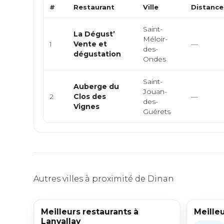
#
Restaurant
Ville
Distance
Saint-
La Dégust’
Méloir-
1
Vente et
—
des-
dégustation
Ondes
Saint-
Auberge du
Jouan-
2
Clos des
—
des-
Vignes
Guérets
Autres villes à proximité de Dinan
Meilleurs restaurants à
Meille
Lanvallay