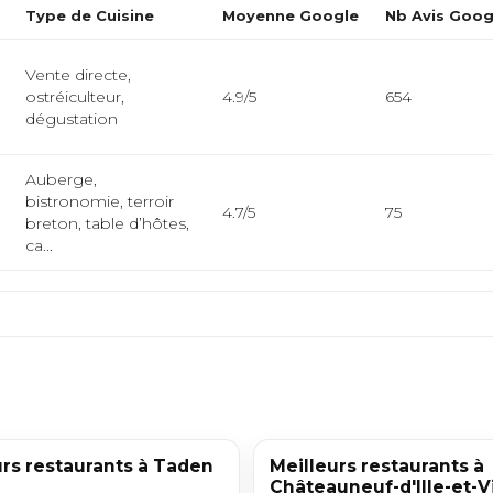
Type de Cuisine
Moyenne Google
Nb Avis Goog
Vente directe,
ostréiculteur,
4.9/5
654
dégustation
Auberge,
bistronomie, terroir
4.7/5
75
breton, table d’hôtes,
ca...
urs restaurants à Taden
Meilleurs restaurants à
Châteauneuf-d'Ille-et-V