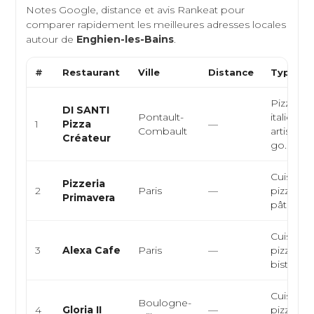
Notes Google, distance et avis Rankeat pour
comparer rapidement les meilleures adresses locales
autour de
Enghien-les-Bains
.
#
Restaurant
Ville
Distance
Type de
Pizzeria,
DI SANTI
Pontault-
italienne
1
Pizza
—
Combault
artisanal
Créateur
go...
Cuisine i
Pizzeria
2
Paris
—
pizzeria, 
Primavera
pâtes
Cuisine f
3
Alexa Cafe
Paris
—
pizzeria,
bistro, p
Cuisine i
Boulogne-
4
Gloria II
—
pizzeria, 