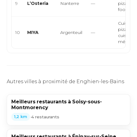
9
L’Osteria
Nanterre
—
pizzeria, 
food-tru
Cuisine i
pizzeria,
10
MIYA
Argenteuil
—
cuisine
méditerra
Autres villes à proximité de Enghien-les-Bains
Meilleurs restaurants à Soisy-sous-
Montmorency
•
4 restaurants
1,2 km
Meilleurs restaurants à Épinay-sur-Seine