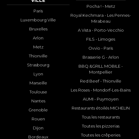
VILLE
Pocha ! - Metz
Paris
Royal Kechmara - Les Pennes-
Luxembourg Ville
Mirabeau
Bruxelles
A Vista - Porto-Vecchio
Arlon
FILS - Limoges
Metz
Ovvio - Paris
Thionville
Brasserie G - Arlon
Strasbourg
BBQ &GRILL MOBILE -
Montpellier
Lyon
Red Beef - Thionville
Marseille
Les Roses - Mondorf-Les-Bains
Toulouse
AUMI - Puymoyen
Nantes
Restaurants étoilés MICHELIN
Grenoble
Tous les restaurants
Rouen
Toutes les pizzerias
Dijon
Toutes les crêperies
Bordeaux