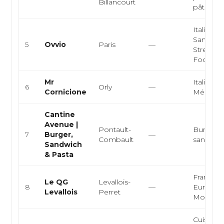
Billancourt
pâtes fra
Italienne
Sandwic
5
Ovvio
Paris
—
Street-f
Focacci
Mr
Italienne
6
Orly
—
Cornicione
Méditer
Cantine
Avenue |
Pontault-
Burger,
7
Burger,
—
Combault
sandwich
Sandwich
& Pasta
Française
Le QG
Levallois-
8
—
Europée
Levallois
Perret
Modern
Cuisine i