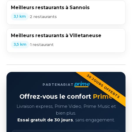
Meilleurs restaurants à Sannois
•
2 restaurants
3,1 km
Meilleurs restaurants à Villetaneuse
•
1 restaurant
3,5 km
30 JOURS OFFERTS
prime
PARTENARIAT
Offrez-vous le confort
Prime
Livraison express, Prime Video, Prime Music et
bien plus.
Essai gratuit de 30 jours
, sans engagement.