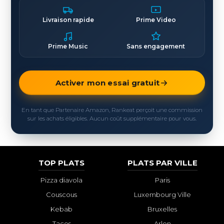
Livraison rapide
Prime Video
Prime Music
Sans engagement
Activer mon essai gratuit
En tant que Partenaire Amazon, Rankeat perçoit une commission
sur les achats éligibles. Aucun coût supplémentaire pour vous.
TOP PLATS
PLATS PAR VILLE
Pizza diavola
Paris
Couscous
Luxembourg Ville
Kebab
Bruxelles
Tacos
Arlon