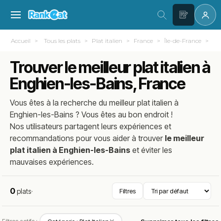
Accueil
Tous les plats
Plat italien
France
Île-de-France
Val
Trouver le meilleur plat italien à
Enghien-les-Bains, France
Vous êtes à la recherche du meilleur
plat italien
à
Enghien-les-Bains
? Vous êtes au bon endroit !
Nos utilisateurs partagent leurs expériences et
recommandations pour vous aider à trouver
le meilleur
plat italien à Enghien-les-Bains
et éviter les
mauvaises expériences.
0
plats
·
Filtres