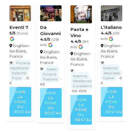
Eventi 7
Da
L’italiano
Pasta e
5/5
Giovanni
4.4/5
(15 avis)
(259
Vino
4.5/5
avis)
(1258
4.4/5
(364
avis)
Enghien-
Enghien-
avis)
les-Bains,
les-Bains,
Enghien-
Enghien-
France
France
les-Bains,
les-Bains,
France
Pizzeria
France
napolitaine
Italienne
Italien
Italienne
Japonaise
Pizzeria
Italienne
Pizza
· €
Casher
· €
Trattoria
·
Méditerranéenne
€
€
€€
Européenne
· €€-€€€
VOIR
VOIR
VOIR
LA
LA
LA
VOIR
FICHE
FICHE
FICHE
LA
DU
DU
DU
FICHE
RESTAURANT
RESTAURAN
RESTAURANT
DU
RESTAURANT