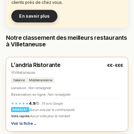
clients près de chez vous.
En savoir plus
Notre classement des meilleurs restaurants
à Villetaneuse
Fermé
(fermé aujourd'hui)
L’andria Ristorante
€€-€€€
N° 1
★
Villetaneuse
Italienne
Méditerranéenne
Livraison :
Non renseignée
Réservation en ligne :
Non renseignée
4.9
/5
★★★★★
· 79 avis Google
Aucun avis par la communauté
RANKEAT
Vote rapide
Aucun vote pour le moment
Voir la fiche
→