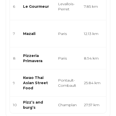
Levallois-
bistr
6
Le Gourmeur
7.85 km
Perret
Plan
apérit
Cuisi
bist
7
Mazali
Paris
12.13 km
mode
créat
Cuisi
Pizzeria
8
Paris
8.94 km
pizze
Primavera
pâte
Cuis
Kwao Thai
Pontault-
thaïl
9
Asian Street
25.84 km
Combault
stre
Food
asia
Pizz’s and
Pizze
10
Champlan
27.57 km
burg’s
halal