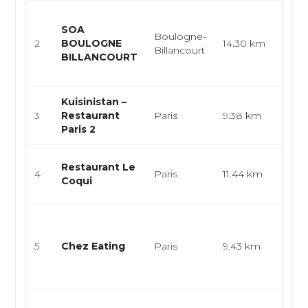
Cuis
SOA
végé
Boulogne-
2
BOULOGNE
14.30 km
fast
Billancourt
BILLANCOURT
coff
restau
Kuisinistan –
Leva
3
Restaurant
Paris
9.38 km
Gril
Paris 2
Cuisi
Restaurant Le
4
Paris
11.44 km
mer, 
Coqui
mer, 
Cuis
végé
5
Chez Eating
Paris
9.43 km
cuisi
taïwa
asiati
Cuisi