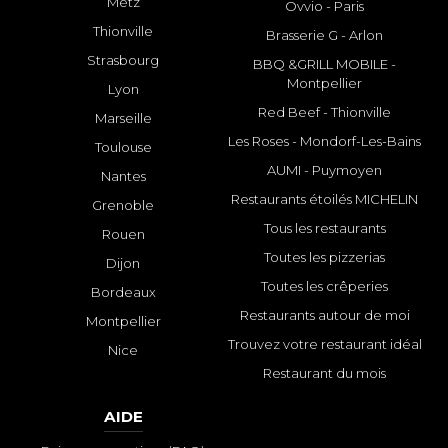
Metz
Ovvio - Paris
Thionville
Brasserie G - Arlon
Strasbourg
BBQ &GRILL MOBILE -
Montpellier
Lyon
Red Beef - Thionville
Marseille
Les Roses - Mondorf-Les-Bains
Toulouse
AUMI - Puymoyen
Nantes
Restaurants étoilés MICHELIN
Grenoble
Tous les restaurants
Rouen
Toutes les pizzerias
Dijon
Toutes les crêperies
Bordeaux
Restaurants autour de moi
Montpellier
Trouvez votre restaurant idéal
Nice
Restaurant du mois
AIDE