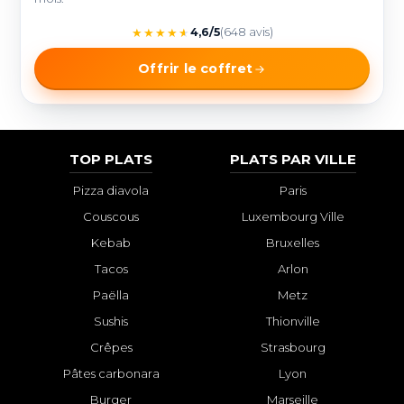
★
★
★
★
★
4,6/5
(648 avis)
Offrir le coffret
TOP PLATS
PLATS PAR VILLE
Pizza diavola
Paris
Couscous
Luxembourg Ville
Kebab
Bruxelles
Tacos
Arlon
Paëlla
Metz
Sushis
Thionville
Crêpes
Strasbourg
Pâtes carbonara
Lyon
Burger
Marseille