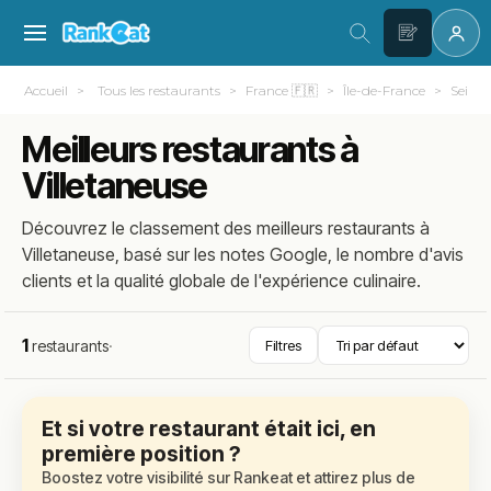
Accueil
Tous les restaurants
France 🇫🇷
Île-de-France
Seine-
Meilleurs restaurants à
Villetaneuse
Découvrez le classement des meilleurs restaurants à
Villetaneuse, basé sur les notes Google, le nombre d'avis
clients et la qualité globale de l'expérience culinaire.
1
restaurants
·
Filtres
Et si votre restaurant était ici, en
première position ?
Boostez votre visibilité sur Rankeat et attirez plus de