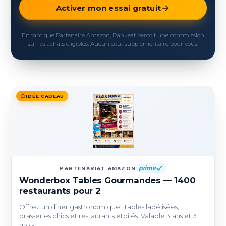
Activer mon essai gratuit
En tant que Partenaire Amazon, Rankeat perçoit une commission
sur les achats éligibles. Aucun coût supplémentaire pour vous.
IDÉE CADEAU
prime
PARTENARIAT AMAZON
Wonderbox Tables Gourmandes — 1400
restaurants pour 2
Offrez un dîner gastronomique : tables labélisées,
brasseries chics et restaurants étoilés. Valable 3 ans et 3
mois.