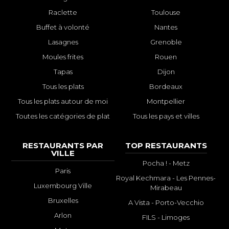
Raclette
Toulouse
Buffet à volonté
Nantes
Lasagnes
Grenoble
Moules frites
Rouen
Tapas
Dijon
Tous les plats
Bordeaux
Tous les plats autour de moi
Montpellier
Toutes les catégories de plat
Tous les pays et villes
RESTAURANTS PAR
TOP RESTAURANTS
VILLE
Pocha ! - Metz
Paris
Royal Kechmara - Les Pennes-
Luxembourg Ville
Mirabeau
Bruxelles
A Vista - Porto-Vecchio
Arlon
FILS - Limoges