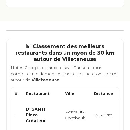
📊 Classement des meilleurs
restaurants dans un rayon de 30 km
autour de
Villetaneuse
Notes Google, distance et avis Rankeat pour
comparer rapidement les meilleures adresses locales
autour de
Villetaneuse
.
#
Restaurant
Ville
Distance
Type
Pizze
DI SANTI
Pontault-
itali
1
Pizza
27.60 km
Combault
artis
Créateur
go...