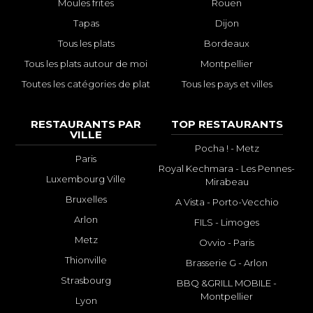
Moules frites
Rouen
Tapas
Dijon
Tous les plats
Bordeaux
Tous les plats autour de moi
Montpellier
Toutes les catégories de plat
Tous les pays et villes
RESTAURANTS PAR
TOP RESTAURANTS
VILLE
Pocha ! - Metz
Paris
Royal Kechmara - Les Pennes-
Luxembourg Ville
Mirabeau
Bruxelles
A Vista - Porto-Vecchio
Arlon
FILS - Limoges
Metz
Ovvio - Paris
Thionville
Brasserie G - Arlon
Strasbourg
BBQ &GRILL MOBILE -
Montpellier
Lyon