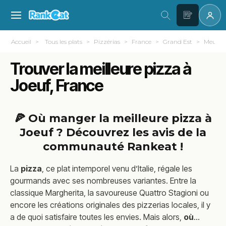
Accueil
Tous les plats
Pizzérias
France
Grand Est
Meurthe
Trouver la meilleure pizza à
Joeuf, France
🍕 Où manger la meilleure pizza à
Joeuf ? Découvrez les avis de la
communauté Rankeat !
La
pizza
, ce plat intemporel venu d’Italie, régale les
gourmands avec ses nombreuses variantes. Entre la
classique Margherita, la savoureuse Quattro Stagioni ou
encore les créations originales des pizzerias locales, il y
a de quoi satisfaire toutes les envies. Mais alors,
où