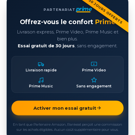
30 JOURS OFFERTS
prime
PARTENARIAT
Offrez-vous le confort
Prime
Livraison express, Prime Video, Prime Music et
bien plus.
Essai gratuit de 30 jours
, sans engagement.
Livraison rapide
Prime Video
Prime Music
Sans engagement
Activer mon essai gratuit
En tant que Partenaire Amazon, Rankeat perçoit une commission
sur les achats éligibles. Aucun coût supplémentaire pour vous.