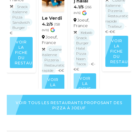
Cuisine
) halal
italienne
Snack
4.1/5
(266
Pizzeria
Italienne
avis)
Restauration
Pizza
Le Verdi
Joeuf,
rapide
Sandwich
4.2/5
(158
France
Traiteur
·
Burger
·
avis)
€-€€
Kebab
€
Joeuf,
Snack
VOIR
VOIR
France
Burger
LA
LA
Halal
Cuisine
FICHE
FICHE
Pizza
italienne
DU
DU
Naan
Pizzeria
RESTAURAN
RESTAURANT
Tacos
· €-
Restauration
€€
rapide
· €€
VOIR
VOIR
LA
LA
FICHE
FICHE
DU
DU
RESTAURANT
RESTAURANT
VOIR TOUS LES RESTAURANTS PROPOSANT DES
PIZZA À JOEUF