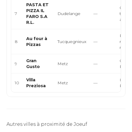
PASTA ET
Cuisin
PIZZA IL
7
Dudelange
—
trattor
FARO S.A
au fe
R.L.
Pizzeri
Au four à
8
Tucquegnieux
—
restau
Pizzas
rapid
Gran
Cuisin
9
Metz
—
Gusto
Pizza
Villa
Italie
10
Metz
—
Preziosa
Pâtes
Autres villes à proximité de Joeuf