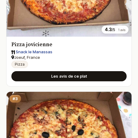
4.3
/5
1 avis
Pizza jovicienne
Snack le Manassas
Joeuf, France
Pizza
Les avis de ce plat
#3