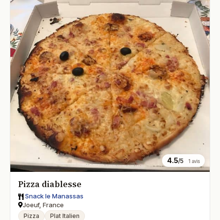
4.5
/5
1 avis
Pizza diablesse
Snack le Manassas
Joeuf, France
Pizza
Plat Italien