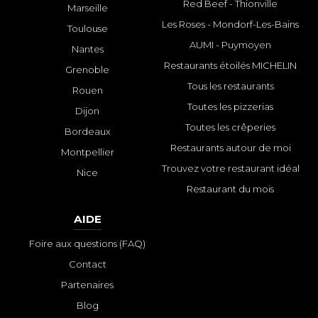
Red Beef - Thionville
Marseille
Les Roses - Mondorf-Les-Bains
Toulouse
AUMI - Puymoyen
Nantes
Restaurants étoilés MICHELIN
Grenoble
Tous les restaurants
Rouen
Toutes les pizzerias
Dijon
Toutes les crêperies
Bordeaux
Restaurants autour de moi
Montpellier
Trouvez votre restaurant idéal
Nice
Restaurant du mois
AIDE
Foire aux questions (FAQ)
Contact
Partenaires
Blog