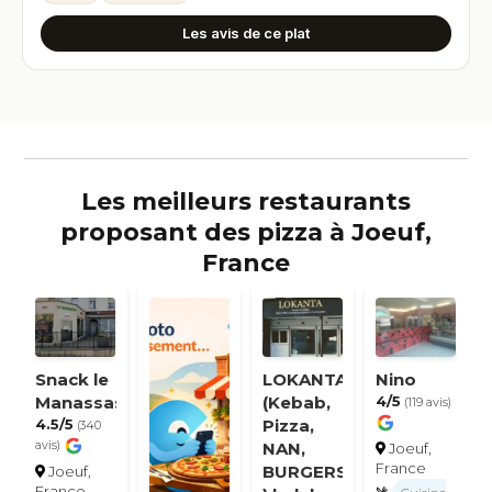
Les avis de ce plat
Les meilleurs restaurants
proposant des pizza à Joeuf,
France
Snack le
LOKANTA
Nino
Manassas
(Kebab,
4/5
(119 avis)
4.5/5
Pizza,
(340
avis)
NAN,
Joeuf,
France
BURGERS
Joeuf,
France