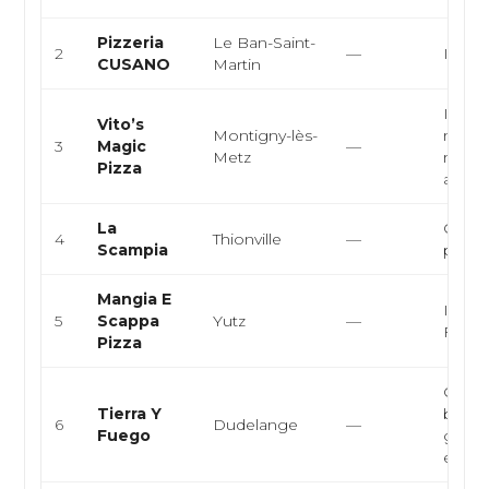
Pizzeria
Le Ban-Saint-
2
—
Italie
CUSANO
Martin
Italie
Vito’s
Montigny-lès-
napoli
3
Magic
—
Metz
médit
Pizza
artisan
La
Cuisin
4
Thionville
—
Scampia
pizzer
Mangia E
Italie
5
Scappa
Yutz
—
Foodt
Pizza
Cuisin
Tierra Y
burger
6
Dudelange
—
Fuego
grilla
eur...