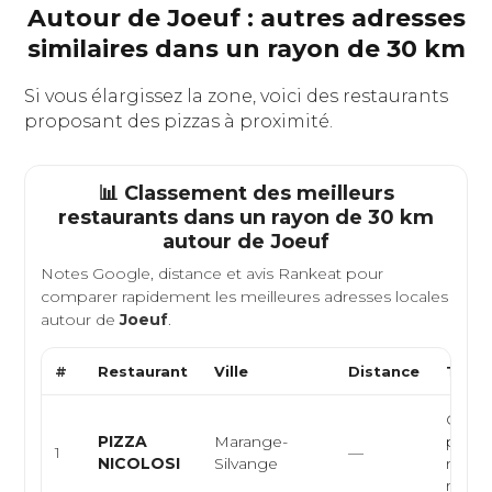
Autour de Joeuf : autres adresses
similaires dans un rayon de 30 km
Si vous élargissez la zone, voici des restaurants
proposant des pizzas à proximité.
📊 Classement des meilleurs
restaurants dans un rayon de 30 km
autour de
Joeuf
Notes Google, distance et avis Rankeat pour
comparer rapidement les meilleures adresses locales
autour de
Joeuf
.
#
Restaurant
Ville
Distance
Type 
Cuisin
PIZZA
Marange-
pizzer
1
—
NICOLOSI
Silvange
restau
rapid