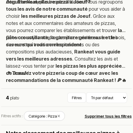
déguster la meilleure pizza à Joeuf ?
Avec
Rankeat
, plus besoin d’hésiter ! Nous regroupons
tous les avis de notre communauté
pour vous aider à
choisir
les meilleures pizzas de Joeuf
. Grâce aux
notes et aux commentaires des amateurs de pizzas,
vous pourrez comparer les établissements et trouver
la
pâte croustillante, la garniture généreuse et les
Que vous soyez adepte des pizzas cuites au feu de bois,
saveurs qui vous correspondent
des recettes traditionnelles italiennes ou des
.
compositions plus audacieuses,
Rankeat vous guide
vers les meilleures adresses
. Consultez les avis et
laissez-vous tenter par
les pizzas les plus appréciées
de Joeuf
📍
Trouvez votre pizzeria coup de cœur avec les
!
recommandations de la communauté Rankeat ! 🍕🔥
4
plats
·
Filtres
✕
Filtres actifs :
Catégorie : Pizza
Supprimer tous les filtres