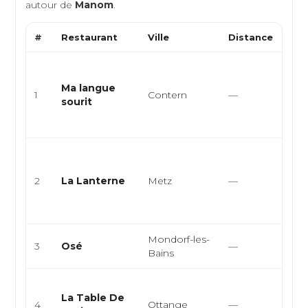
autour de
Manom
.
#
Restaurant
Ville
Distance
Typ
Cui
gas
Ma langue
1
Contern
—
cré
sourit
étoi
r...
Gas
Fra
2
La Lanterne
Metz
—
Mod
bis
raff
Mondorf-les-
Gas
3
Osé
—
Bains
Fra
Cuis
La Table De
cuis
4
Ottange
—