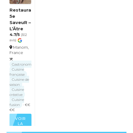
Restaurant
5e
SaveuR –
L’Âtre
4.7/5
(302
avis)
Manom,
France
Gastronomique
Cuisine
française
Cuisine de
saison
Cuisine
créative
Cuisine
fusion
· €€
€€
VOIR
LA
FICHE