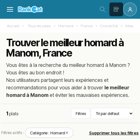
Accueil
Tous les plats
Homard
France
Grand Est
Moselle 
Trouver le meilleur homard à
Manom, France
Vous êtes à la recherche du meilleur
homard
à
Manom
?
Vous êtes au bon endroit !
Nos utilisateurs partagent leurs expériences et
recommandations pour vous aider à trouver
le meilleur
homard à Manom
et éviter les mauvaises expériences.
1
plats
·
Filtres
✕
Filtres actifs :
Catégorie : Homard
Supprimer tous les filtres