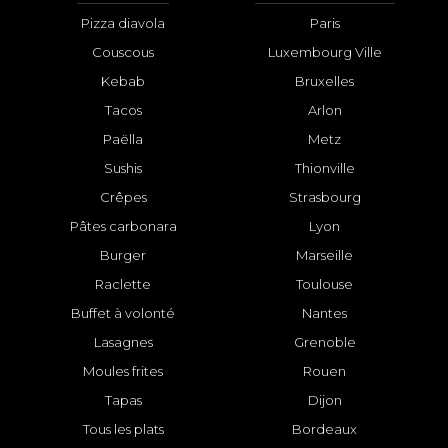
Pizza diavola
Paris
Couscous
Luxembourg Ville
Kebab
Bruxelles
Tacos
Arlon
Paëlla
Metz
Sushis
Thionville
Crêpes
Strasbourg
Pâtes carbonara
Lyon
Burger
Marseille
Raclette
Toulouse
Buffet à volonté
Nantes
Lasagnes
Grenoble
Moules frites
Rouen
Tapas
Dijon
Tous les plats
Bordeaux