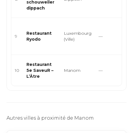
schouweiler
res
dippach
terr.
Hau
jap
Restaurant
Luxembourg
9
—
étoi
Ryodo
(Ville)
res
kais
Gas
Restaurant
cuis
10
5e SaveuR –
Manom
—
cui
L’Âtre
sais
Autres villes à proximité de Manom