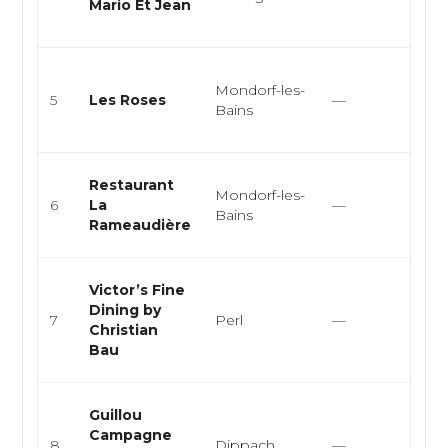
Mario Et Jean
cui
sais
Gas
Mondorf-les-
cuis
5
Les Roses
—
Bains
cuis
cui..
Cuis
Restaurant
Mondorf-les-
gas
6
La
—
Bains
cuis
Rameaudière
foie 
Cui
Victor’s Fine
gas
Dining by
7
Perl
—
fra
Christian
jap
Bau
rest
Cui
Guillou
cla
Campagne
8
Dippach
—
étoi