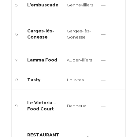
5
L’embuscade
Gennevilliers
—
Eur
Mo
Snac
Garges-lès-
Garges-lès-
stre
6
—
Gonesse
Gonesse
cui
mo
Sna
7
Lamma Food
Aubervilliers
—
Bur
Fas
8
Tasty
Louvres
—
bur
Sna
Le Victoria –
cour
9
Bagneux
—
Food Court
rest
rap
Cuis
RESTAURANT
rest