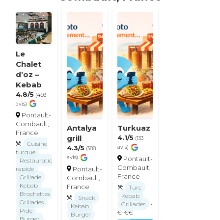
Le
Chalet
d’oz –
Kebab
4.8/5
(493
avis)
Pontault-
Combault,
Antalya
Turkuaz
France
grill
4.1/5
(133
Cuisine
4.3/5
avis)
(388
turque
avis)
Pontault-
Restauration
Combault,
Pontault-
rapide
France
Grillade
Combault,
Kebab
France
Turc
Brochettes
Kebab
Snack
Grillades
Grillades
·
Kebab
Pide
€-€€
Burger
·
Burger
·