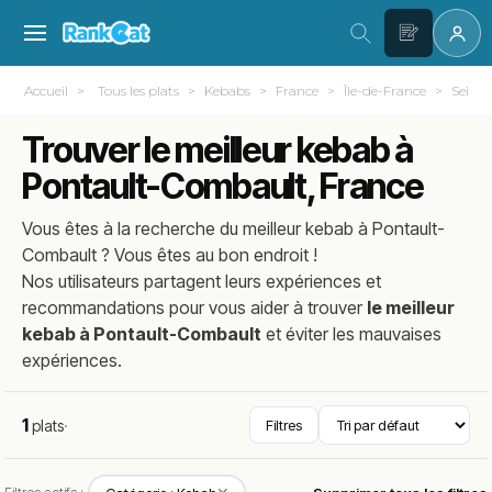
Accueil
Tous les plats
Kebabs
France
Île-de-France
Seine-
Trouver le meilleur kebab à
Pontault-Combault, France
Vous êtes à la recherche du meilleur
kebab
à
Pontault-
Combault
? Vous êtes au bon endroit !
Nos utilisateurs partagent leurs expériences et
recommandations pour vous aider à trouver
le meilleur
kebab à Pontault-Combault
et éviter les mauvaises
expériences.
1
plats
·
Filtres