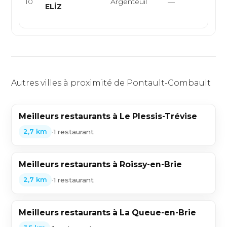
10
Argenteuil
—
ELİZ
keb
lahm
Autres villes à proximité de Pontault-Combault
Meilleurs restaurants à Le Plessis-Trévise
•
1 restaurant
2,7 km
Meilleurs restaurants à Roissy-en-Brie
•
1 restaurant
2,7 km
Meilleurs restaurants à La Queue-en-Brie