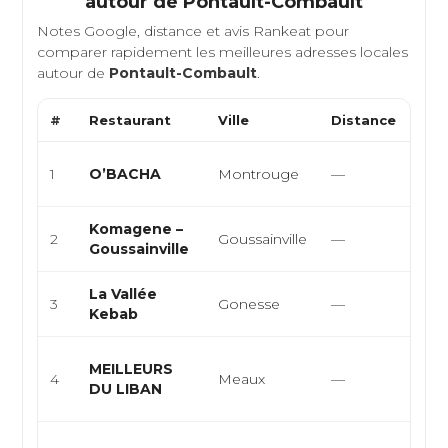
autour de
Pontault-Combault
Notes Google, distance et avis Rankeat pour
comparer rapidement les meilleures adresses locales
autour de
Pontault-Combault
.
#
Restaurant
Ville
Distance
Typ
Orie
1
O’BACHA
Montrouge
—
turc
Komagene –
Cuis
2
Goussainville
—
Goussainville
çiğ 
La Vallée
Sna
3
Gonesse
—
Kebab
Bur
Lib
MEILLEURS
4
Meaux
—
Méd
DU LIBAN
Moy
Fran