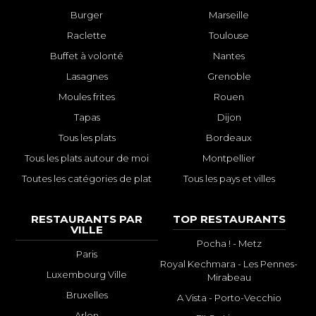
Burger
Marseille
Raclette
Toulouse
Buffet à volonté
Nantes
Lasagnes
Grenoble
Moules frites
Rouen
Tapas
Dijon
Tous les plats
Bordeaux
Tous les plats autour de moi
Montpellier
Toutes les catégories de plat
Tous les pays et villes
RESTAURANTS PAR
TOP RESTAURANTS
VILLE
Pocha ! - Metz
Paris
Royal Kechmara - Les Pennes-
Luxembourg Ville
Mirabeau
Bruxelles
A Vista - Porto-Vecchio
Arlon