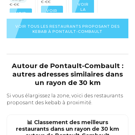
€-€€
VOIR
€-€€
LA
VOIR
VOIR
FICHE
LA
LA
DU
FICHE
FICHE
RESTAURANT
DU
VOIR TOUS LES RESTAURANTS PROPOSANT DES
DU
RESTAURANT
KEBAB À PONTAULT-COMBAULT
RESTAURANT
Autour de Pontault-Combault :
autres adresses similaires dans
un rayon de 30 km
Si vous élargissez la zone, voici des restaurants
proposant des kebab à proximité.
📊 Classement des meilleurs
restaurants dans un rayon de 30 km