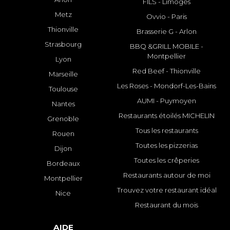
FILS - Limoges
Metz
Ovvio - Paris
Thionville
Brasserie G - Arlon
Strasbourg
BBQ &GRILL MOBILE -
Montpellier
Lyon
Red Beef - Thionville
Marseille
Les Roses - Mondorf-Les-Bains
Toulouse
AUMI - Puymoyen
Nantes
Restaurants étoilés MICHELIN
Grenoble
Tous les restaurants
Rouen
Toutes les pizzerias
Dijon
Toutes les crêperies
Bordeaux
Restaurants autour de moi
Montpellier
Trouvez votre restaurant idéal
Nice
Restaurant du mois
AIDE