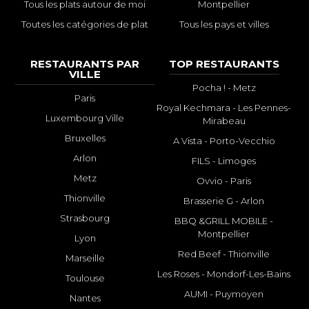
Tous les plats autour de moi
Montpellier
Toutes les catégories de plat
Tous les pays et villes
RESTAURANTS PAR
TOP RESTAURANTS
VILLE
Pocha ! - Metz
Paris
Royal Kechmara - Les Pennes-
Luxembourg Ville
Mirabeau
Bruxelles
A Vista - Porto-Vecchio
Arlon
FILS - Limoges
Metz
Ovvio - Paris
Thionville
Brasserie G - Arlon
Strasbourg
BBQ &GRILL MOBILE -
Montpellier
Lyon
Red Beef - Thionville
Marseille
Les Roses - Mondorf-Les-Bains
Toulouse
AUMI - Puymoyen
Nantes