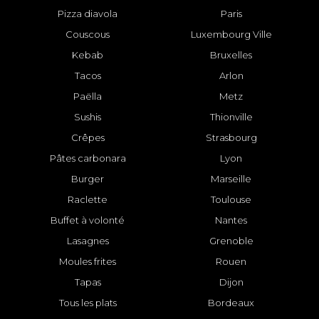
Pizza diavola
Paris
Couscous
Luxembourg Ville
Kebab
Bruxelles
Tacos
Arlon
Paëlla
Metz
Sushis
Thionville
Crêpes
Strasbourg
Pâtes carbonara
Lyon
Burger
Marseille
Raclette
Toulouse
Buffet à volonté
Nantes
Lasagnes
Grenoble
Moules frites
Rouen
Tapas
Dijon
Tous les plats
Bordeaux