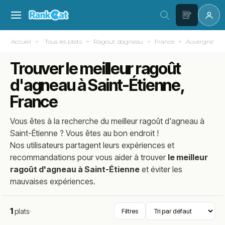
Accueil
Tous les plats
Ragout dagneau
France
Auvergne-Rh
Trouver le meilleur ragoût
d'agneau à Saint-Étienne,
France
Vous êtes à la recherche du meilleur
ragoût d'agneau
à
Saint-Étienne
? Vous êtes au bon endroit !
Nos utilisateurs partagent leurs expériences et
recommandations pour vous aider à trouver
le meilleur
ragoût d'agneau à Saint-Étienne
et éviter les
mauvaises expériences.
1
plats
·
Filtres