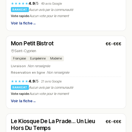
4.9
/5
★★★★★
· 49 avis Google
Aucun avis par la communauté
RANKEAT
Vote rapide
Aucun vote pour le moment
Voir la fiche
→
Fermé
(07:00 – 17:00)
Mon Petit Bistrot
€€-€€€
N° 9
Saint-Cyprien
Française
Européenne
Moderne
Livraison :
Non renseignée
Réservation en ligne :
Non renseignée
4.9
/5
★★★★★
· 21 avis Google
Aucun avis par la communauté
RANKEAT
Vote rapide
Aucun vote pour le moment
Voir la fiche
→
Fermé
(fermé aujourd'hui)
Le Kiosque De La Prade… Un Lieu
€€-€€€
N° 10
Hors Du Temps