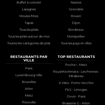
Buffet à volonté
Nantes
Lasagnes
Grenoble
Moules frites
Rouen
Tapas
Dijon
Tous les plats
Bordeaux
Tous les plats autour de moi
Montpellier
Toutes les catégories de plat
Tous les pays et villes
RESTAURANTS PAR
TOP RESTAURANTS
VILLE
Pocha ! - Metz
Paris
Royal Kechmara - Les Pennes-
Luxembourg Ville
Mirabeau
Bruxelles
A Vista - Porto-Vecchio
Arlon
FILS - Limoges
Metz
Ovvio - Paris
Thionville
Brasserie G - Arlon