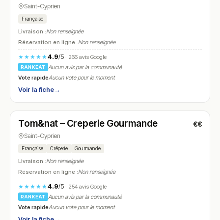
Saint-Cyprien
Française
Livraison :
Non renseignée
Réservation en ligne :
Non renseignée
4.9
/5
★★★★★
· 266 avis Google
Aucun avis par la communauté
RANKEAT
Vote rapide
Aucun vote pour le moment
Voir la fiche
→
Ouvert
(12:00 – 14:30, 19:00 – 22:30)
Tom&nat – Creperie Gourmande
€€
N° 6
Saint-Cyprien
Française
Crêperie
Gourmande
Livraison :
Non renseignée
Réservation en ligne :
Non renseignée
4.9
/5
★★★★★
· 254 avis Google
Aucun avis par la communauté
RANKEAT
Vote rapide
Aucun vote pour le moment
Voir la fiche
→