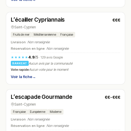
Ouvert
(11:00 – 13:30, 18:00 – 21:30)
L’écailler Cypriannais
€€€
N° 7
Saint-Cyprien
Fruits de mer
Méditerranéenne
Française
Livraison :
Non renseignée
Réservation en ligne :
Non renseignée
4.9
/5
★★★★★
· 129 avis Google
Aucun avis par la communauté
RANKEAT
Vote rapide
Aucun vote pour le moment
Voir la fiche
→
Ouvert
(09:00 – 23:00)
L’escapade Gourmande
€€-€€€
N° 8
Saint-Cyprien
Française
Européenne
Moderne
Livraison :
Non renseignée
Réservation en ligne :
Non renseignée