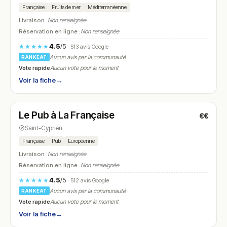
Française
Fruits de mer
Méditerranéenne
Livraison :
Non renseignée
Réservation en ligne :
Non renseignée
4.5
/5
★★★★★
· 513 avis Google
Aucun avis par la communauté
RANKEAT
Vote rapide
Aucun vote pour le moment
Voir la fiche
→
Ouvert
(16:00 – 01:00)
Le Pub à La Française
€€
N° 26
Saint-Cyprien
Française
Pub
Européenne
Livraison :
Non renseignée
Réservation en ligne :
Non renseignée
4.5
/5
★★★★★
· 512 avis Google
Aucun avis par la communauté
RANKEAT
Vote rapide
Aucun vote pour le moment
Voir la fiche
→
Ouvert
(09:30 – 23:00)