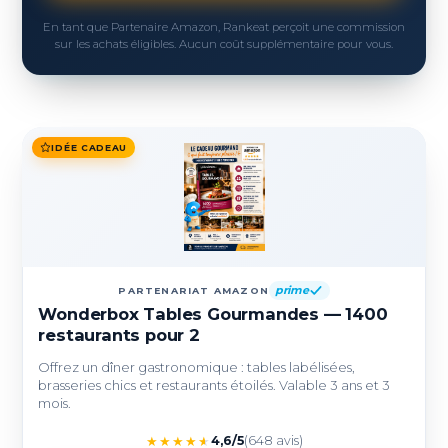
En tant que Partenaire Amazon, Rankeat perçoit une commission
sur les achats éligibles. Aucun coût supplémentaire pour vous.
IDÉE CADEAU
prime
PARTENARIAT AMAZON
Wonderbox Tables Gourmandes — 1400
restaurants pour 2
Offrez un dîner gastronomique : tables labélisées,
brasseries chics et restaurants étoilés. Valable 3 ans et 3
mois.
★
★
★
★
★
4,6/5
(648 avis)