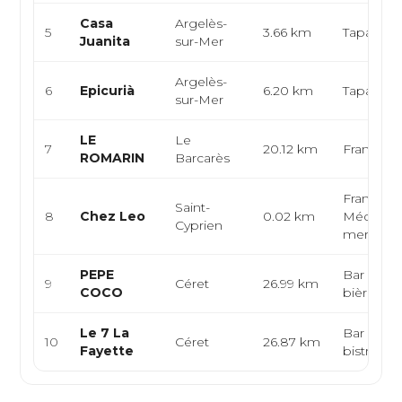
Casa
Argelès-
5
3.66 km
Tapas, Gr
Juanita
sur-Mer
Argelès-
6
Epicurià
6.20 km
Tapas, Co
sur-Mer
LE
Le
7
20.12 km
Français
ROMARIN
Barcarès
Française
Saint-
8
Chez Leo
0.02 km
Méditerra
Cyprien
mer
PEPE
Bar à vin
9
Céret
26.99 km
COCO
bières cra
Le 7 La
Bar à tapa
10
Céret
26.87 km
Fayette
bistrot