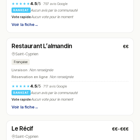
4.5
/5
★★★★★
· 797 avis Google
Aucun avis par la communauté
RANKEAT
Vote rapide
Aucun vote pour le moment
Voir la fiche
→
Fermé
Restaurant L’almandin
€€
N° 24
Saint-Cyprien
Française
Livraison :
Non renseignée
Réservation en ligne :
Non renseignée
4.5
/5
★★★★★
· 717 avis Google
Aucun avis par la communauté
RANKEAT
Vote rapide
Aucun vote pour le moment
Voir la fiche
→
Ouvert
(10:00 – 15:00, 18:00 – 22:30)
Le Récif
€€-€€€
N° 25
Saint-Cyprien