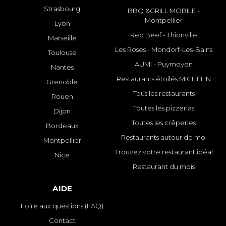
Strasbourg
BBQ &GRILL MOBILE -
Montpellier
Lyon
Red Beef - Thionville
Marseille
Les Roses - Mondorf-Les-Bains
Toulouse
AUMI - Puymoyen
Nantes
Restaurants étoilés MICHELIN
Grenoble
Tous les restaurants
Rouen
Toutes les pizzerias
Dijon
Toutes les crêperies
Bordeaux
Restaurants autour de moi
Montpellier
Trouvez votre restaurant idéal
Nice
Restaurant du mois
AIDE
Foire aux questions (FAQ)
Contact