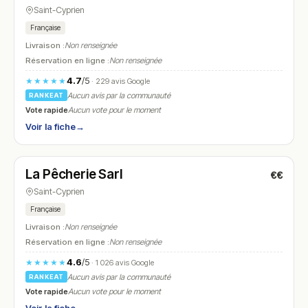
Saint-Cyprien
Française
Livraison :
Non renseignée
Réservation en ligne :
Non renseignée
4.7
/5
★★★★★
· 229 avis Google
Aucun avis par la communauté
RANKEAT
Vote rapide
Aucun vote pour le moment
Voir la fiche
→
Fermé
(12:00 – 14:30)
La Pêcherie Sarl
€€
N° 16
Saint-Cyprien
Française
Livraison :
Non renseignée
Réservation en ligne :
Non renseignée
4.6
/5
★★★★★
· 1 026 avis Google
Aucun avis par la communauté
RANKEAT
Vote rapide
Aucun vote pour le moment