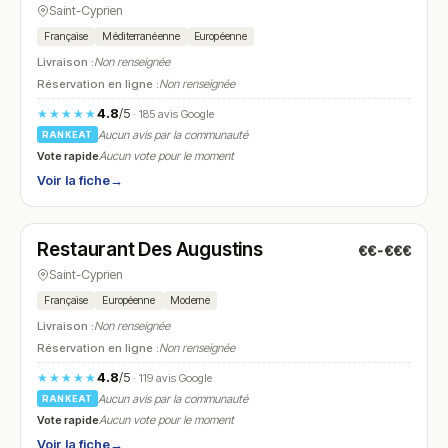
Saint-Cyprien
Française
Méditerranéenne
Européenne
Livraison :
Non renseignée
Réservation en ligne :
Non renseignée
4.8
/5
★★★★★
· 185 avis Google
Aucun avis par la communauté
RANKEAT
Vote rapide
Aucun vote pour le moment
Voir la fiche
→
Fermé
(12:00 – 13:30, 19:00 – 20:30)
Restaurant Des Augustins
€€-€€€
N° 11
Saint-Cyprien
Française
Européenne
Moderne
Livraison :
Non renseignée
Réservation en ligne :
Non renseignée
4.8
/5
★★★★★
· 119 avis Google
Aucun avis par la communauté
RANKEAT
Vote rapide
Aucun vote pour le moment
Voir la fiche
→