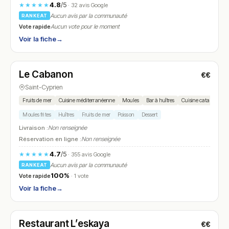
4.8
/5
★★★★★
· 32 avis Google
Aucun avis par la communauté
RANKEAT
Vote rapide
Aucun vote pour le moment
Voir la fiche
→
Ouvert
(12:00 – 15:00, 19:00 – 22:00)
Le Cabanon
€€
N° 14
Saint-Cyprien
Fruits de mer
Cuisine méditerranéenne
Moules
Bar à huîtres
Cuisine catalane
Moules frites
Huîtres
Fruits de mer
Poisson
Dessert
Livraison :
Non renseignée
Réservation en ligne :
Non renseignée
4.7
/5
★★★★★
· 355 avis Google
Aucun avis par la communauté
RANKEAT
100%
Vote rapide
· 1 vote
Voir la fiche
→
Ouvert
(11:30 – 14:00, 18:30 – 22:00)
Restaurant L’eskaya
€€
N° 15