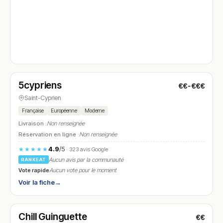
Ouvert
(12:00 – 14:00, 18:30 – 21:30)
5cypriens
€€-€€€
N° 4
Saint-Cyprien
Française
Européenne
Moderne
Livraison :
Non renseignée
Réservation en ligne :
Non renseignée
4.9
/5
★★★★★
· 323 avis Google
Aucun avis par la communauté
RANKEAT
Vote rapide
Aucun vote pour le moment
Voir la fiche
→
Fermé
(fermé aujourd'hui)
Chill Guinguette
€€
N° 5