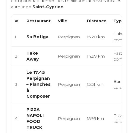
comparer rapidement les meilleures adresses locales
autour de
Saint-Cyprien
.
#
Restaurant
Ville
Distance
Type de 
Cuisine it
1
Sa Botiga
Perpignan
15.20 km
conviviale
Take
Fast-food
2
Perpignan
14.99 km
Away
convivial
Le 17.45
Perpignan
Bar à vins
3
– Planches
Perpignan
15.31 km
cuisine f
à
Composer
PIZZA
NAPOLI
Pizzeria, 
4
Perpignan
15.95 km
FOOD
cuisine f
TRUCK