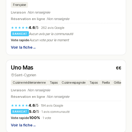
Française
Livraison :
Non renseignée
Réservation en ligne :
Non renseignée
4.6
/5
★★★★★
· 262 avis Google
Aucun avis par la communauté
RANKEAT
Vote rapide
Aucun vote pour le moment
Voir la fiche
→
Ouvert
(09:00 – 23:00)
Uno Mas
€€
N° 21
Saint-Cyprien
Cuisine méditerranéenne
Tapas
Cuisine espagnole
Tapas
Paella
Grillade
Po
Livraison :
Non renseignée
Réservation en ligne :
Non renseignée
4.6
/5
★★★★★
· 194 avis Google
5.0
/5
· 1 avis communauté
RANKEAT
100%
Vote rapide
· 1 vote
Voir la fiche
→
Fermé