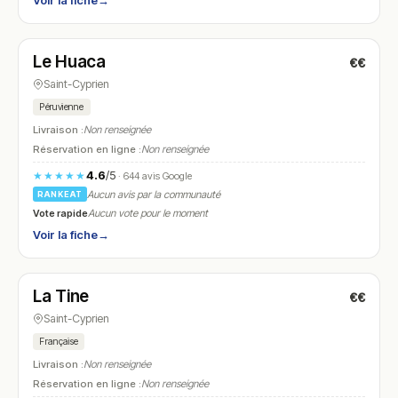
Voir la fiche
→
Ouvert
(12:00 – 15:00, 18:30 – 23:00)
Le Huaca
€€
N° 17
Saint-Cyprien
Péruvienne
Livraison :
Non renseignée
Réservation en ligne :
Non renseignée
4.6
/5
★★★★★
· 644 avis Google
Aucun avis par la communauté
RANKEAT
Vote rapide
Aucun vote pour le moment
Voir la fiche
→
Ouvert
(10:00 – 23:00)
La Tine
€€
N° 18
Saint-Cyprien
Française
Livraison :
Non renseignée
Réservation en ligne :
Non renseignée