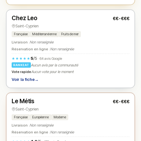
Fermé
(12:00 – 14:00, 19:00 – 21:00)
Chez Leo
€€-€€€
N° 2
★
Saint-Cyprien
Française
Méditerranéenne
Fruits de mer
Livraison :
Non renseignée
Réservation en ligne :
Non renseignée
5
/5
★★★★★
· 64 avis Google
Aucun avis par la communauté
RANKEAT
Vote rapide
Aucun vote pour le moment
Voir la fiche
→
Fermé
(12:00 – 14:00, 19:00 – 21:00)
Le Métis
€€-€€€
N° 3
★
Saint-Cyprien
Française
Européenne
Moderne
Livraison :
Non renseignée
Réservation en ligne :
Non renseignée