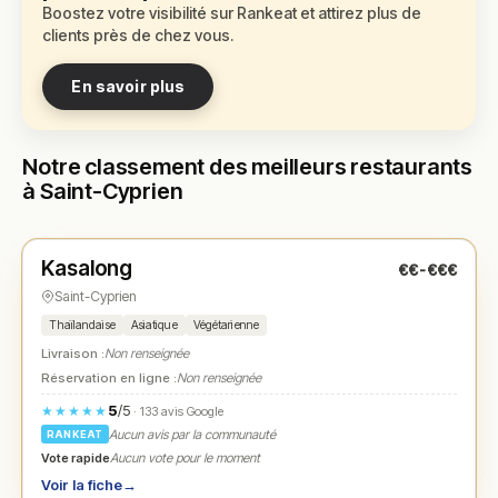
Boostez votre visibilité sur Rankeat et attirez plus de
clients près de chez vous.
En savoir plus
Notre classement des meilleurs restaurants
à Saint-Cyprien
Ouvert
(12:00 – 14:00, 19:00 – 22:00)
Kasalong
€€-€€€
N° 1
★
Saint-Cyprien
Thaïlandaise
Asiatique
Végétarienne
Livraison :
Non renseignée
Réservation en ligne :
Non renseignée
5
/5
★★★★★
· 133 avis Google
Aucun avis par la communauté
RANKEAT
Vote rapide
Aucun vote pour le moment
Voir la fiche
→