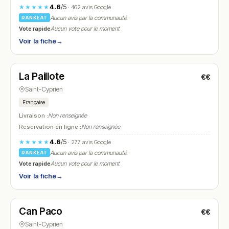
4.6
/5
★★★★★
· 462 avis Google
Aucun avis par la communauté
RANKEAT
Vote rapide
Aucun vote pour le moment
Voir la fiche
→
Fermé
(12:00 – 14:00)
La Paillote
€€
N° 19
Saint-Cyprien
Française
Livraison :
Non renseignée
Réservation en ligne :
Non renseignée
4.6
/5
★★★★★
· 277 avis Google
Aucun avis par la communauté
RANKEAT
Vote rapide
Aucun vote pour le moment
Voir la fiche
→
Ouvert
(11:00 – 22:30)
Can Paco
€€
N° 20
Saint-Cyprien