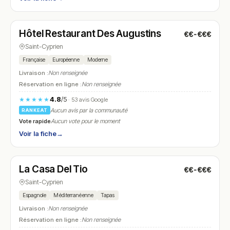
Ouvert
(07:30 – 22:00)
Hôtel Restaurant Des Augustins
€€-€€€
N° 12
Saint-Cyprien
Française
Européenne
Moderne
Livraison :
Non renseignée
Réservation en ligne :
Non renseignée
4.8
/5
★★★★★
· 53 avis Google
Aucun avis par la communauté
RANKEAT
Vote rapide
Aucun vote pour le moment
Voir la fiche
→
Ouvert
(17:00 – 22:00)
La Casa Del Tio
€€-€€€
N° 13
Saint-Cyprien
Espagnole
Méditerranéenne
Tapas
Livraison :
Non renseignée
Réservation en ligne :
Non renseignée