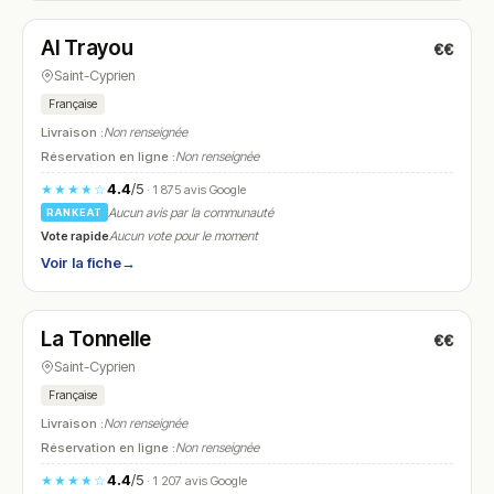
Al Trayou
€€
N° 27
Saint-Cyprien
Française
Livraison :
Non renseignée
Réservation en ligne :
Non renseignée
4.4
/5
★★★★☆
· 1 875 avis Google
Aucun avis par la communauté
RANKEAT
Vote rapide
Aucun vote pour le moment
Voir la fiche
→
Ouvert
(12:00 – 14:00, 19:00 – 22:00)
La Tonnelle
€€
N° 28
Saint-Cyprien
Française
Livraison :
Non renseignée
Réservation en ligne :
Non renseignée
4.4
/5
★★★★☆
· 1 207 avis Google