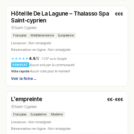
Hôtel Ile De La Lagune – Thalasso Spa
€€€
N° 22
Saint-cyprien
Saint-Cyprien
Française
Méditerranéenne
Européenne
Livraison :
Non renseignée
Réservation en ligne :
Non renseignée
4.5
/5
★★★★★
· 1 037 avis Google
Aucun avis par la communauté
RANKEAT
Vote rapide
Aucun vote pour le moment
Voir la fiche
→
Fermé
(12:00 – 14:30)
L’empreinte
€€-€€€
N° 23
Saint-Cyprien
Française
Européenne
Moderne
Livraison :
Non renseignée
Réservation en ligne :
Non renseignée