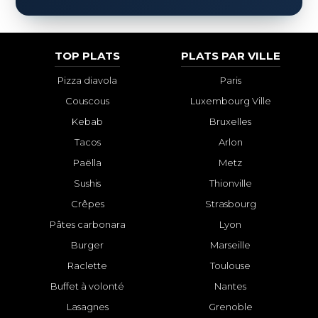
TOP PLATS
PLATS PAR VILLE
Pizza diavola
Paris
Couscous
Luxembourg Ville
Kebab
Bruxelles
Tacos
Arlon
Paëlla
Metz
Sushis
Thionville
Crêpes
Strasbourg
Pâtes carbonara
Lyon
Burger
Marseille
Raclette
Toulouse
Buffet à volonté
Nantes
Lasagnes
Grenoble