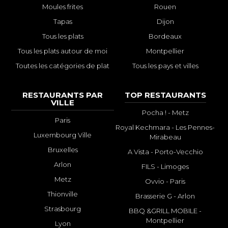
Moules frites
Rouen
Tapas
Dijon
Tous les plats
Bordeaux
Tous les plats autour de moi
Montpellier
Toutes les catégories de plat
Tous les pays et villes
RESTAURANTS PAR
TOP RESTAURANTS
VILLE
Pocha ! - Metz
Paris
Royal Kechmara - Les Pennes-
Luxembourg Ville
Mirabeau
Bruxelles
A Vista - Porto-Vecchio
Arlon
FILS - Limoges
Metz
Ovvio - Paris
Thionville
Brasserie G - Arlon
Strasbourg
BBQ &GRILL MOBILE -
Montpellier
Lyon