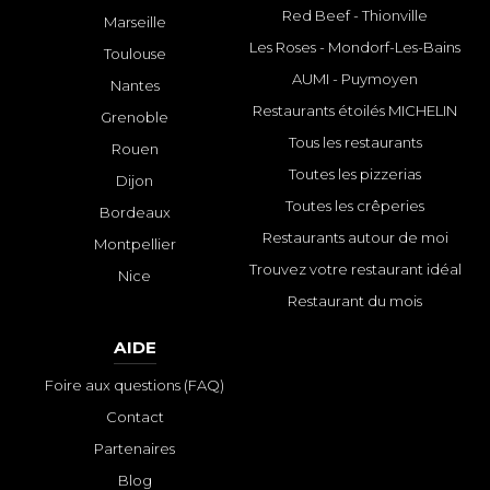
Red Beef - Thionville
Marseille
Les Roses - Mondorf-Les-Bains
Toulouse
AUMI - Puymoyen
Nantes
Restaurants étoilés MICHELIN
Grenoble
Tous les restaurants
Rouen
Toutes les pizzerias
Dijon
Toutes les crêperies
Bordeaux
Restaurants autour de moi
Montpellier
Trouvez votre restaurant idéal
Nice
Restaurant du mois
AIDE
Foire aux questions (FAQ)
Contact
Partenaires
Blog