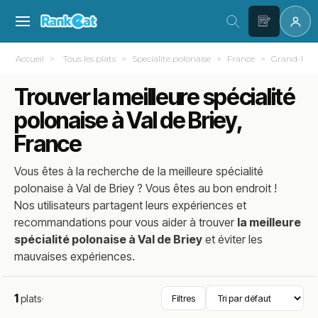
Accueil
Tous les plats
Specialite polonaise
France
Grand-Est
Trouver la meilleure spécialité
polonaise à Val de Briey,
France
Vous êtes à la recherche de la meilleure
spécialité
polonaise
à
Val de Briey
? Vous êtes au bon endroit !
Nos utilisateurs partagent leurs expériences et
recommandations pour vous aider à trouver
la meilleure
spécialité polonaise à Val de Briey
et éviter les
mauvaises expériences.
1
plats
·
Filtres