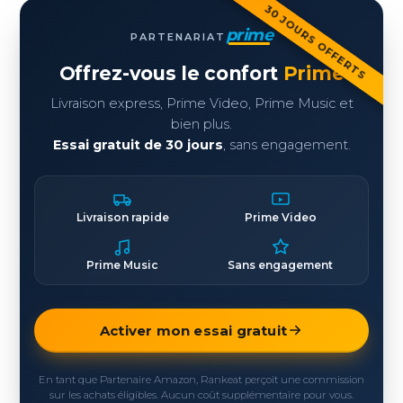
30 JOURS OFFERTS
prime
PARTENARIAT
Offrez-vous le confort
Prime
Livraison express, Prime Video, Prime Music et
bien plus.
Essai gratuit de 30 jours
, sans engagement.
Livraison rapide
Prime Video
Prime Music
Sans engagement
Activer mon essai gratuit
En tant que Partenaire Amazon, Rankeat perçoit une commission
sur les achats éligibles. Aucun coût supplémentaire pour vous.