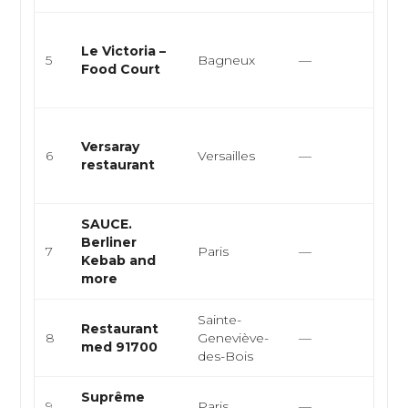
Snac
Le Victoria –
cour
5
Bagneux
—
Food Court
rest
rapi
Cuis
Versaray
rest
6
Versailles
—
restaurant
médi
cuisi
SAUCE.
Berliner
Snac
7
Paris
—
Kebab and
Burg
more
Sainte-
Restaurant
Grec
8
Geneviève-
—
med 91700
méd
des-Bois
Suprême
Snac
9
Paris
—