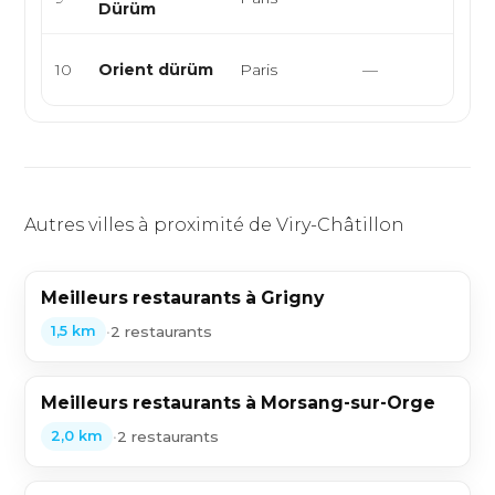
Dürüm
Duru
Snac
10
Orient dürüm
Paris
—
Burg
Autres villes à proximité de Viry-Châtillon
Meilleurs restaurants à Grigny
•
2 restaurants
1,5 km
Meilleurs restaurants à Morsang-sur-Orge
•
2 restaurants
2,0 km