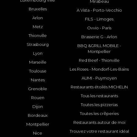
Luxembourg Ville
Mirabeau
Bruxelles
A Vista - Porto-Vecchio
Arlon
FILS - Limoges
Metz
Ovvio - Paris
Thionville
Brasserie G - Arlon
Strasbourg
BBQ &GRILL MOBILE -
Montpellier
Lyon
Red Beef - Thionville
Marseille
Les Roses - Mondorf-Les-Bains
Toulouse
AUMI - Puymoyen
Nantes
Restaurants étoilés MICHELIN
Grenoble
Tous les restaurants
Rouen
Toutes les pizzerias
Dijon
Toutes les crêperies
Bordeaux
Restaurants autour de moi
Montpellier
Trouvez votre restaurant idéal
Nice