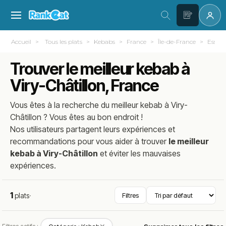
Accueil
Tous les plats
Kebabs
France
Île-de-France
Essonn
Trouver le meilleur kebab à
Viry-Châtillon, France
Vous êtes à la recherche du meilleur
kebab
à
Viry-
Châtillon
? Vous êtes au bon endroit !
Nos utilisateurs partagent leurs expériences et
recommandations pour vous aider à trouver
le meilleur
kebab à Viry-Châtillon
et éviter les mauvaises
expériences.
1
plats
·
Filtres