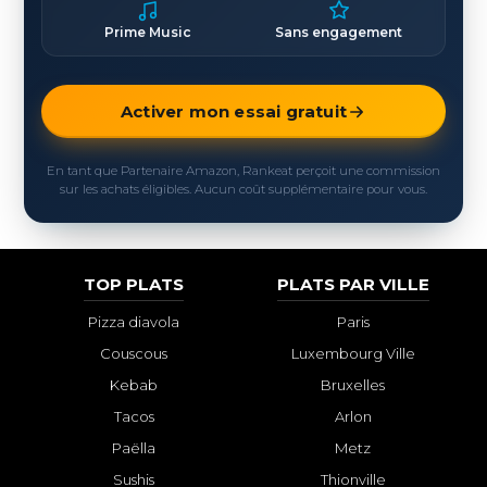
Prime Music
Sans engagement
Activer mon essai gratuit
En tant que Partenaire Amazon, Rankeat perçoit une commission
sur les achats éligibles. Aucun coût supplémentaire pour vous.
TOP PLATS
PLATS PAR VILLE
Pizza diavola
Paris
Couscous
Luxembourg Ville
Kebab
Bruxelles
Tacos
Arlon
Paëlla
Metz
Sushis
Thionville