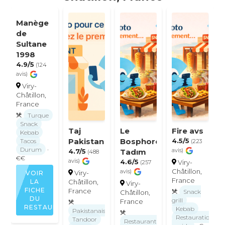
Manège
de
Sultane
1998
4.9/5
(124
avis)
Viry-
Châtillon,
France
Turque
Snack
Taj
Le
Fire avs
Kebab
Pakistan
Bosphore
4.5/5
Tacos
(223
Durum
·
4.7/5
Tadım
avis)
(488
€€
avis)
4.6/5
Viry-
(257
Châtillon,
avis)
Viry-
VOIR
France
LA
Châtillon,
Viry-
FICHE
France
Snack
Châtillon,
DU
grill
France
RESTAURANT
Kebab
Pakistanais
Restauration
Tandoor
Restaurant