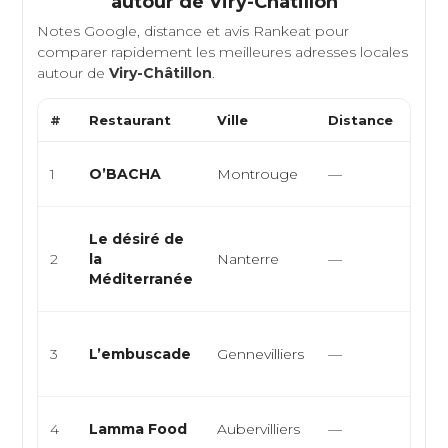
autour de
Viry-Châtillon
Notes Google, distance et avis Rankeat pour
comparer rapidement les meilleures adresses locales
autour de
Viry-Châtillon
.
#
Restaurant
Ville
Distance
Typ
Orien
1
O’BACHA
Montrouge
—
turc
Cuis
Le désiré de
méd
2
la
Nanterre
—
grill
Méditerranée
san
Fran
3
L’embuscade
Gennevilliers
—
Eur
Mod
Snac
4
Lamma Food
Aubervilliers
—
Burg