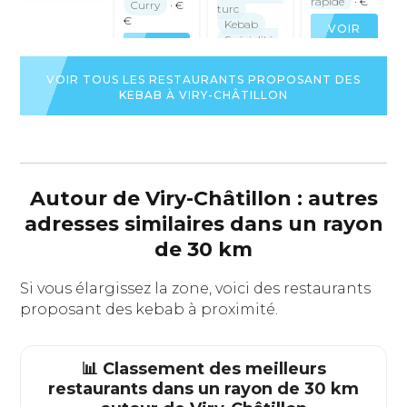
rapide
· €
Curry
· €
turc
€
Kebab
VOIR
Spécialités
LA
VOIR
ottomanes
FICHE
LA
· €€
DU
FICHE
VOIR TOUS LES RESTAURANTS PROPOSANT DES
RESTAURAN
DU
KEBAB À VIRY-CHÂTILLON
VOIR
RESTAURANT
LA
FICHE
DU
RESTAURANT
Autour de Viry-Châtillon : autres
adresses similaires dans un rayon
de 30 km
Si vous élargissez la zone, voici des restaurants
proposant des kebab à proximité.
📊 Classement des meilleurs
restaurants dans un rayon de 30 km