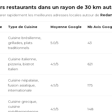
rs restaurants dans un rayon de 30 km au
rer rapidement les meilleures adresses locales autour de
Redan
ce
Type de Cuisine
Moyenne Google
Nb Avis Goog
Cuisine brésilienne,
grillades, plats
5.0/5
43
traditionnels
Cuisine italienne,
pizzeria, bistrot
4.9/5
621
italien
Cuisine népalaise,
fusion asiatique,
4.9/5
175
internationale
Cuisine grecque,
cuisine
4.9/5
148
méditerranéenne,