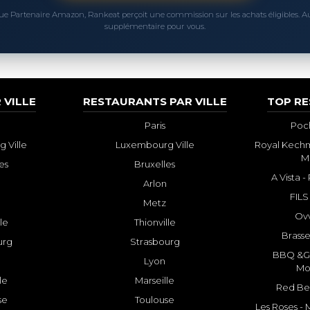
ue Partenaire Amazon, Rankeat perçoit une commission sur les achats éligibles. 
supplémentaire pour vous.
 VILLE
RESTAURANTS PAR VILLE
TOP R
Paris
Poch
 Ville
Luxembourg Ville
Royal Kechm
M
es
Bruxelles
A Vista 
Arlon
FILS
Metz
Ovv
lle
Thionville
Brasse
urg
Strasbourg
BBQ &GR
Lyon
Mo
le
Marseille
Red Bee
se
Toulouse
Les Roses -