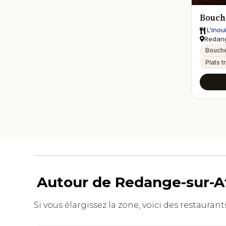
Bouché
L'inou
Redang
Bouché
Plats t
Autour de Redange-sur-Att
Si vous élargissez la zone, voici des restauran