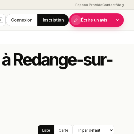
Espace Pro
Aide
Contact
Blog
Connexion
Inscription
Écrire un avis
K
ls à Redange-sur-
Liste
Carte