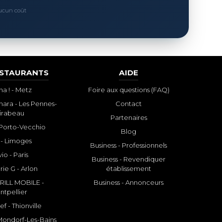
Aucun coût
ESTAURANTS
AIDE
a ! - Metz
Foire aux questions (FAQ)
ara - Les Pennes-
Contact
irabeau
Partenaires
- Porto-Vecchio
Blog
 - Limoges
Business - Professionnels
io - Paris
Business - Revendiquer
rie G - Arlon
établissement
ILL MOBILE -
Business - Annonceurs
ntpellier
f - Thionville
 Mondorf-Les-Bains