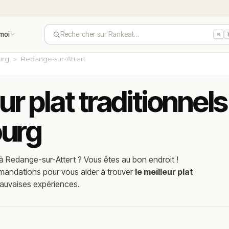
moi
Rechercher sur Rankeat…
⌘
urg
Redange-sur-Attert
eur plat traditionne
ourg
à
Redange-sur-Attert
? Vous êtes au bon endroit !
mmandations pour vous aider à trouver
le meilleur plat
mauvaises expériences.