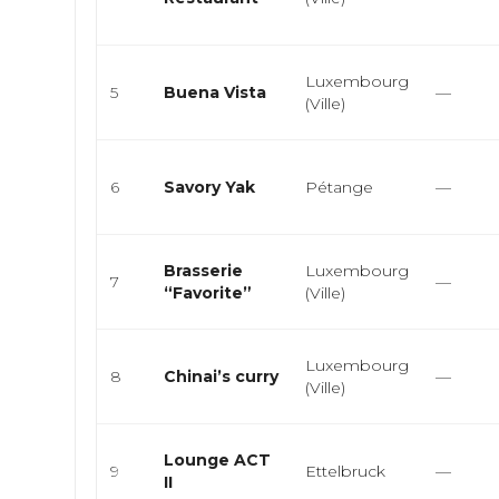
Luxembourg
5
Buena Vista
—
(Ville)
6
Savory Yak
Pétange
—
Brasserie
Luxembourg
7
—
“Favorite”
(Ville)
Luxembourg
8
Chinai’s curry
—
(Ville)
Lounge ACT
9
Ettelbruck
—
II