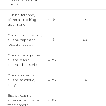
mezzé
Cuisine italienne,
pizzeria, snacking
4.9/5
93
gourmand
Cuisine himalayenne,
cuisine népalaise,
4.9/5
60
restaurant asia...
Cuisine géorgienne,
cuisine d’Asie
4.8/5
795
centrale, brasserie
Cuisine indienne,
cuisine asiatique,
4.8/5
94
curry
Bistrot, cuisine
americaine, cuisine
4.8/5
91
traditionnelle