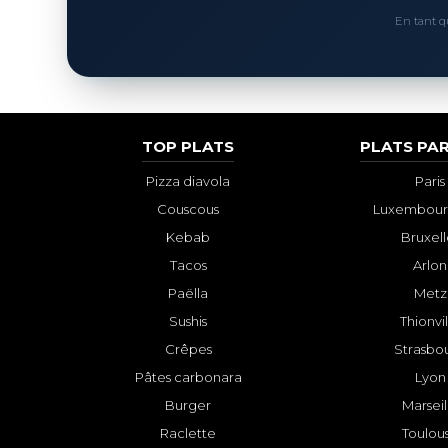
En tant q
TOP PLATS
PLATS PAR
Pizza diavola
Paris
Couscous
Luxembourg
Kebab
Bruxell
Tacos
Arlon
Paëlla
Metz
Sushis
Thionvi
Crêpes
Strasbo
Pâtes carbonara
Lyon
Burger
Marseil
Raclette
Toulou