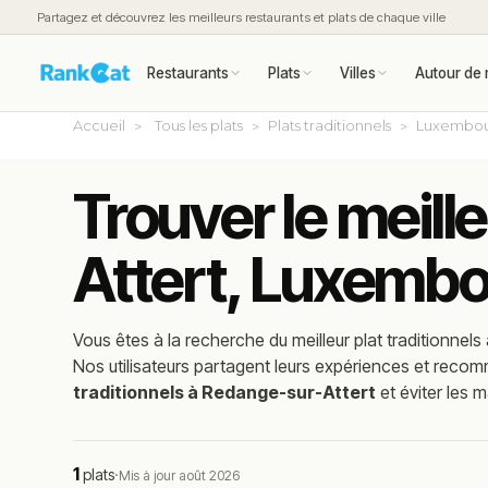
Partagez et découvrez les meilleurs restaurants et plats de chaque ville
Restaurants
Plats
Villes
Autour de 
Accueil
Tous les plats
Plats traditionnels
Luxembo
Trouver le meill
Attert, Luxemb
Vous êtes à la recherche du meilleur
plat traditionnels
Nos utilisateurs partagent leurs expériences et reco
traditionnels à Redange-sur-Attert
et éviter les 
1
plats
·
Mis à jour août 2026