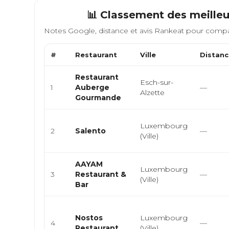
📊 Classement des meilleu
Notes Google, distance et avis Rankeat pour compa
#
Restaurant
Ville
Distan
Restaurant
Esch-sur-
1
Auberge
—
Alzette
Gourmande
Luxembourg
2
Salento
—
(Ville)
AAYAM
Luxembourg
3
Restaurant &
—
(Ville)
Bar
Nostos
Luxembourg
4
—
Restaurant
(Ville)