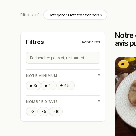
✕
Filtres actifs :
Catégorie : Plats traditionnels
Notre 
Filtres
avis p
Réinitialiser
#1
˅
NOTE MINIMUM
★ 3+
★ 4+
★ 4.5+
˅
NOMBRE D'AVIS
≥ 3
≥ 5
≥ 10