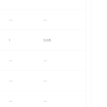
—
—
1
5.0/5
—
—
—
—
—
—