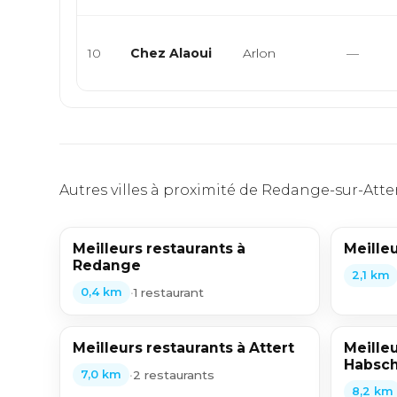
10
Chez Alaoui
Arlon
—
Autres villes à proximité de Redange-sur-Atte
Meilleurs restaurants à
Meilleu
Redange
2,1 km
•
1 restaurant
0,4 km
Meilleurs restaurants à Attert
Meilleu
Habsch
•
2 restaurants
7,0 km
8,2 km