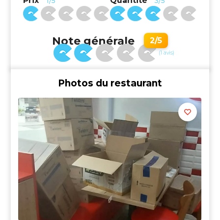
Prix
Quantité
1/5
3/5
Note générale
2/5
(1 avis)
Photos du restaurant