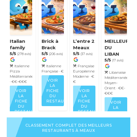
Italian
Brick à
L’entre 2
MEILLEURS
family
Brack
Meaux
DU
5/5
5/5
5/5
LIBAN
(278 avis)
(206 avis)
(37 avis)
5/5
(17 avis)
Italienne
Italienne
Française
Pizza
Française
· €
Européenne
Libanaise
Méditerranéenne
Moderne
· €
Méditerranéenne
VOIR
· €€-€€€
€
Moyen-
LA
Orient
· €€-
VOIR
FICHE
VOIR
€€€
LA
DU
LA
FICHE
RESTAURANT
FICHE
VOIR
DU
DU
LA
RESTAURANT
RESTAURANT
FICHE
DU
RESTAURAN
CLASSEMENT COMPLET DES MEILLEURS
RESTAURANTS À MEAUX