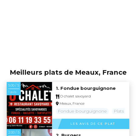
Meilleurs plats de Meaux, France
5.00 / 5
1. Fondue bourguignone
1 avis
O chalet savoyard
Meaux, France
Fondue bourguignone
Plats tradi
LES AVIS DE CE PLAT
2.00 / 5
2. Burgers