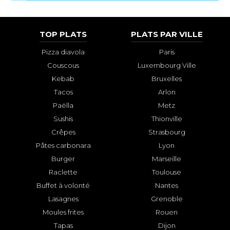
TOP PLATS
PLATS PAR VILLE
Pizza diavola
Paris
Couscous
Luxembourg Ville
Kebab
Bruxelles
Tacos
Arlon
Paëlla
Metz
Sushis
Thionville
Crêpes
Strasbourg
Pâtes carbonara
Lyon
Burger
Marseille
Raclette
Toulouse
Buffet à volonté
Nantes
Lasagnes
Grenoble
Moules frites
Rouen
Tapas
Dijon